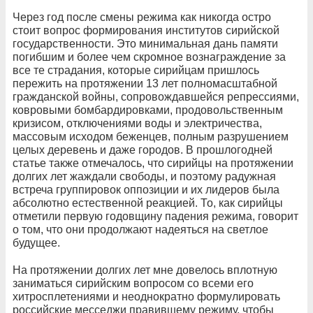
Через год после смены режима как никогда остро
стоит вопрос формирования институтов сирийской
государственности. Это минимальная дань памяти
погибшим и более чем скромное вознаграждение за
все те страдания, которые сирийцам пришлось
пережить на протяжении 13 лет полномасштабной
гражданской войны, сопровождавшейся репрессиями,
ковровыми бомбардировками, продовольственным
кризисом, отключениями воды и электричества,
массовым исходом беженцев, полным разрушением
целых деревень и даже городов. В прошлогодней
статье также отмечалось, что сирийцы на протяжении
долгих лет жаждали свободы, и поэтому радужная
встреча группировок оппозиции и их лидеров была
абсолютно естественной реакцией. То, как сирийцы
отметили первую годовщину падения режима, говорит
о том, что они продолжают надеяться на светлое
будущее.
На протяжении долгих лет мне довелось вплотную
заниматься сирийским вопросом со всеми его
хитросплетениями и неоднократно формулировать
российские месседжи правившему режиму, чтобы