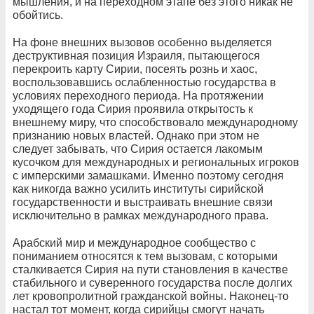
мышления, и на переходном этапе без этого никак не
обойтись.
На фоне внешних вызовов особенно выделяется
деструктивная позиция Израиля, пытающегося
перекроить карту Сирии, посеять рознь и хаос,
воспользовавшись ослабленностью государства в
условиях переходного периода. На протяжении
уходящего года Сирия проявила открытость к
внешнему миру, что способствовало международному
признанию новых властей. Однако при этом не
следует забывать, что Сирия остается лакомым
кусочком для международных и региональных игроков
с имперскими замашками. Именно поэтому сегодня
как никогда важно усилить институты сирийской
государственности и выстраивать внешние связи
исключительно в рамках международного права.
Арабский мир и международное сообщество с
пониманием относятся к тем вызовам, с которыми
сталкивается Сирия на пути становления в качестве
стабильного и суверенного государства после долгих
лет кровопролитной гражданской войны. Наконец-то
настал тот момент, когда сирийцы смогут начать