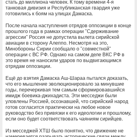
стать до миллиона человек. К тому времени 4-я
танковая дивизия и Республиканская гвардия уже
готовились к боям на улицах Дамаска.
После начала наступления отрядов оппозиции в конце
прошлого года в рамках операции "Сдерживание
агрессии" Россия не допустила вылета сирийской
авиации в сторону Алеппо. Несмотря на это,
Минобороны Сирии сообщало о "совместной"
операции с ВС РФ. Однако на самом деле ВКС РФ в
это время не наносили ударов по выдвигающимся
отрядам оппозиции.
Ещё до взятия Дамаска Аш-Шараа пытался доказать,
что его мышление эволюционировало за минувшие
годы, перечеркивая тем самым сформировавшийся
имидж боевика-джихадиста. Эти месседжи были
уловлены Россией, осознавшей, что сирийский народ
готов согласится практически на любое новое
руководство без привязки к его идеологии и прошлому,
если оно будет соответствовать чаяниям сирийцев.
Из месседжей ХТШ было понятно, что движение не
намеревается разрывать исторические связи между