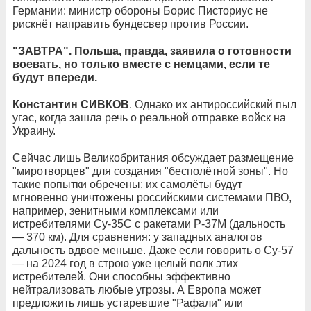
Германии: министр обороны Борис Писториус не
рискнёт направить бундесвер против России.
"ЗАВТРА". Польша, правда, заявила о готовности
воевать, но только вместе с немцами, если те
будут впереди.
Константин СИВКОВ
. Однако их антироссийский пыл
угас, когда зашла речь о реальной отправке войск на
Украину.
Сейчас лишь Великобритания обсуждает размещение
"миротворцев" для создания "бесполётной зоны". Но
такие попытки обречены: их самолёты будут
мгновенно уничтожены российскими системами ПВО,
например, зенитными комплексами или
истребителями Су-35С с ракетами Р-37М (дальность
— 370 км). Для сравнения: у западных аналогов
дальность вдвое меньше. Даже если говорить о Су-57
— на 2024 год в строю уже целый полк этих
истребителей. Они способны эффективно
нейтрализовать любые угрозы. А Европа может
предложить лишь устаревшие "Рафали" или