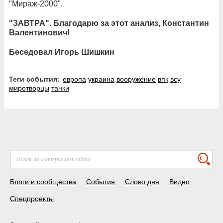
"Мираж-2000".
"ЗАВТРА". Благодарю за этот анализ, Константин
Валентинович!
Беседовал Игорь Шишкин
Теги события:
европа
украина
вооружение
впк
всу
миротворцы
танки
Блоги и сообщества
События
Слово дня
Видео
Спецпроекты