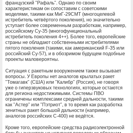
французский "Рафаль". Однако по своим
характеристикам он сопоставим с советскими
моделями, такими как МиГ-29СМТ (многоцелевой
истребитель четвёртого поколения), но значительно
уступает более современным разработкам, например,
российскому Су-35 (многофункциональный
истребитель поколения 4++). Более того, европейские
страны не обладают собственными истребителями
пятого поколения (такими, как американский F-35 или
российский Су-57), и в обозримом будущем подобные
проекты маловероятны.
Ситуация с ракетным вооружением также вызывает
вопросы. У Европы нет аналогов крылатых ракет
"Томагавк" (США) или "Калибр" (Россия), не говоря
уже о гиперзвуковых технологиях, которые остаются
для региона недостижимыми. Системы ПВО
ограничены комплексами средней дальности, такими
как "Астер" или "Пэтриот", в то время как разработка
зенитных ракет большой дальности (например,
аналогов российских С-400) не ведётся.
Кроме того, европейские средства радиоэлектронной