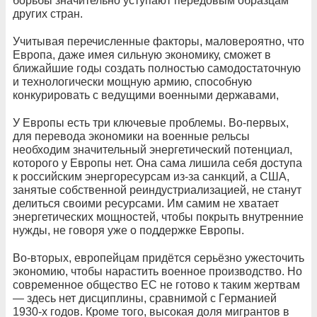
борьбы значительно уступают передовым образцам
других стран.
Учитывая перечисленные факторы, маловероятно, что
Европа, даже имея сильную экономику, сможет в
ближайшие годы создать полностью самодостаточную
и технологически мощную армию, способную
конкурировать с ведущими военными державами,
У Европы есть три ключевые проблемы. Во-первых,
для перевода экономики на военные рельсы
необходим значительный энергетический потенциал,
которого у Европы нет. Она сама лишила себя доступа
к российским энергоресурсам из-за санкций, а США,
занятые собственной реиндустриализацией, не станут
делиться своими ресурсами. Им самим не хватает
энергетических мощностей, чтобы покрыть внутренние
нужды, не говоря уже о поддержке Европы.
Во-вторых, европейцам придётся серьёзно ужесточить
экономию, чтобы нарастить военное производство. Но
современное общество ЕС не готово к таким жертвам
— здесь нет дисциплины, сравнимой с Германией
1930-х годов. Кроме того, высокая доля мигрантов в