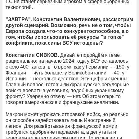
ЕС не станет серьёзным игроком в сфере оборонных
технологий.
"ЗАВТРА". Константин Валентинович, рассмотрим
другой сценарий. Возможно, речь не о том, чтобы
Европа создала что-то конкурентоспособное, а о
том, чтобы использовать её ресурсы "в топке"
конфликта, пока силы ВСУ истощены?
Константин СИВКОВ
. Давайте подойдём к теме
рационально: на начало 2024 года у ВСУ оставалось
около 400 танков, в то время как у Германии — 150, у
Франции — чуть больше, у Великобритании — 40, у
Испании — несколько десятков. Эти цифры смешны.
Главный вопрос: готовы ли французские регулярные
войска воевать в условиях, подобных украинскому
фронту? Уверенно отвечу — нет. Об этом открыто
говорят американские и французские аналитики.
Макрон может угрожать отправкой войск, но реально
он способен задействовать лишь Иностранный
легион. Для развёртывания французской армии
требуется одобрение парламента, а депутаты и
генералитет категорически против. То же касается