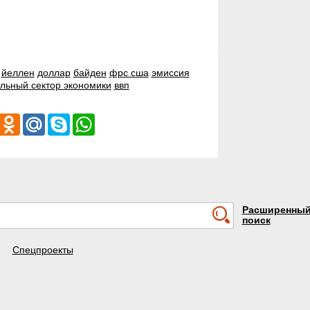
йеллен
доллар
байден
фрс сша
эмиссия
льный сектор экономики
ввп
iber
Odnoklassniki
Mail.Ru
Skype
WhatsApp
Расширенны
поиск
Спецпроекты