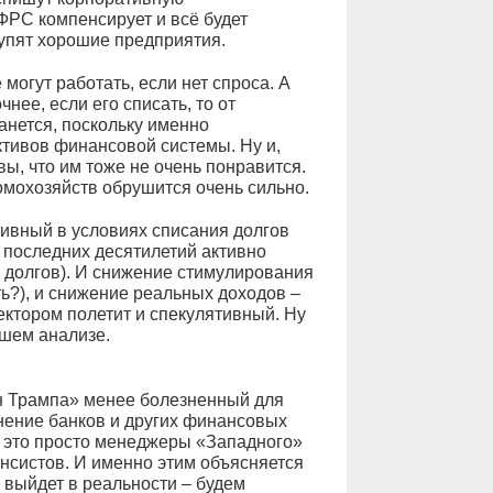
ФРС компенсирует и всё будет
упят хорошие предприятия.
 могут работать, если нет спроса. А
нее, если его списать, то от
анется, поскольку именно
ктивов финансовой системы. Ну и,
вы, что им тоже не очень понравится.
омохозяйств обрушится очень сильно.
тивный в условиях списания долгов
с последних десятилетий активно
 долгов). И снижение стимулирования
ть?), и снижение реальных доходов –
сектором полетит и спекулятивный. Ну
ашем анализе.
ан Трампа» менее болезненный для
анение банков и других финансовых
 это просто менеджеры «Западного»
нсистов. И именно этим объясняется
 выйдет в реальности – будем