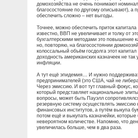
домохозяйства не очень понимают номинал
благосостояние по другому описывают), а 
обеспечить сложно – нет выгоды.
Точнее, можно обеспечить приток капитала 
известно, ВВП не увеличивает и толку от это
бухгалтерскими методами это повышение к
но, повторяю, на благосостоянии домохозяйс
колоссальный объём госдолга этот капитал 
доходность американских казначеек не так 
инфляции.
А тут ещё эпидемия… И нужно поддерживат
предпринимателей (это США, чай не либерал
Через эмиссию. И вот тут главный фокус, 
который представляет национальные элиты 
вопросы, может быть Пауэлл сопротивлялс
резервную систему осуществлять эмиссию н
финансовых институтов, а путём выкупа бу
потом ещё и выкупать казначейки, которые
невероятном количестве. Напомню, что ден
увеличилась больше, чем в два раза.