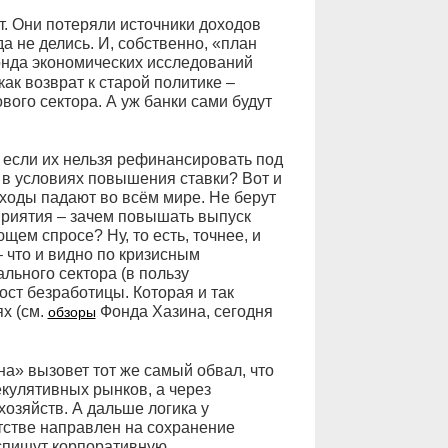
ет. Они потеряли источники доходов
а не делись. И, собственно, «план
нда экономических исследований
ак возврат к старой политике –
ого сектора. А уж банки сами будут
ы, если их нельзя рефинансировать под
 в условиях повышения ставки? Вот и
оходы падают во всём мире. Не берут
приятия – зачем повышать выпуск
щем спросе? Ну, то есть, точнее, и
– что и видно по кризисным
ального сектора (в пользу
ост безработицы. Которая и так
х (см.
Фонда Хазина, сегодня
обзоры
а» вызовет тот же самый обвал, что
екулятивных рынков, а через
озяйств. А дальше логика у
тстве направлен на сохранение
 спишут корпоративную