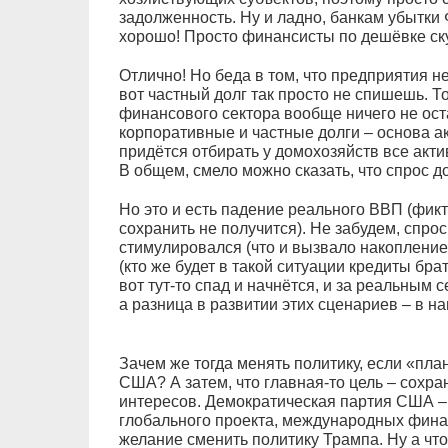
задолженность. Ну и ладно, банкам убытки 
хорошо! Просто финансисты по дешёвке ск
Отлично! Но беда в том, что предприятия не
вот частный долг так просто не спишешь. Точ
финансового сектора вообще ничего не ост
корпоративные и частные долги – основа а
придётся отбирать у домохозяйств все акти
В общем, смело можно сказать, что спрос д
Но это и есть падение реального ВВП (фик
сохранить не получится). Не забудем, спро
стимулировался (что и вызвало накопление
(кто же будет в такой ситуации кредиты бра
вот тут-то спад и начнётся, и за реальным 
а разница в развитии этих сценариев – в н
Зачем же тогда менять политику, если «пл
США? А затем, что главная-то цель – сохр
интересов. Демократическая партия США –
глобального проекта, международных фина
желание сменить политику Трампа. Ну а что