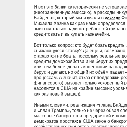
И вот это банки категорически не устраива
(неограниченную эмиссию), а расходы никуд
Байдена», который мы изучали в
Фо
докладе
Михаила Хазина как раз нами определялся к
эмиссия только ради потребностей финансов
кредитовать и выкупать казначейки.
Вот только вопрос: кто будет брать кредит
снижающуюся ставку? Да ещё и, возможно,
стараются не брать, поскольку реальные д
кредиты домохозяйства и не берут их пред
или, тем более, делать инвестиции на падаю
берут, и делают, но общий их объём падает 
процессам. А значит, отказ от поддержки ре
финансового) вызовет только ускоренный р
находится в США на крайне высоких уровня
как раз новый вышел).
Иными словами, реализация «плана Байден
и «план Трампа», только не через обвал сп
массовые банкротства предприятий и домох
демократов простая: в США закон о банкро
хозяйствующих субъектов, поэтому просто