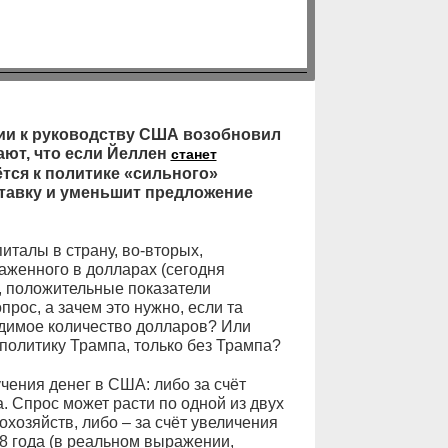
и к руководству США возобновил
ают, что если Йеллен
станет
тся к политике «сильного»
ставку и уменьшит предложение
питалы в страну, во-вторых,
аженного в долларах (сегодня
, положительные показатели
прос, а зачем это нужно, если та
димое количество долларов? Или
политику Трампа, только без Трампа?
учения денег в США: либо за счёт
а. Спрос может расти по одной из двух
охозяйств, либо – за счёт увеличения
08 года (в реальном выражении,