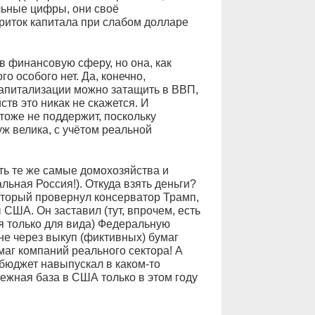
ьные цифры, они своё
приток капитала при слабом долларе
в финансовую сферу, но она, как
го особого нет. Да, конечно,
апитализации можно затащить в ВВП,
тв это никак не скажется. И
тоже не поддержит, поскольку
уж велика, с учётом реальной
ь те же самые домохозяйства и
ьная Россия!). Откуда взять деньги?
который провернул консерватор Трамп,
США. Он заставил (тут, впрочем, есть
я только для вида) Федеральную
е через выкуп (фиктивных) бумаг
маг компаний реального сектора! А
 бюджет навыпускал в каком-то
ежная база в США только в этом году