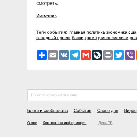
смотреть.
Источник
Теги события:
главная
политика
экономика
сша
западный проект
банки
трамп
финансиализм
реа
Ресурс
Email
VK
Telegram
Gmail
LiveJournal
Print
Twitter
V
Блоги и сообщества
События
Слово дня
Видео
О нас
Контактная информация
День ТВ