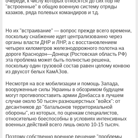
очереди, к числу которых относятся до сих пор не
"встроенные" в общую военную систему отряды
казаков, ряда полевых командиров и т.д.
Но их "встраивание" — вопрос прежде всего времени,
поскольку снабжение идет централизованно через
органы власти ДНР и ЛНР, а с восстановлением
четырех километров железнодорожного полотна на
дороге Краснодон—Донецк (Ростовская область РФ)
эта проблема может быть полностью решена,
поскольку один грузовой состав равен целому конвою
из двухсот белых КамАЗов.
Несмотря на все мобилизации и помощь Запада,
вооруженные силы Украины в обозримом будущем
могут противопоставить армии Донбасса в лучшем
случае около 50 тысяч разношерстных "войск": от
десантников до "батальонов территориальной
обороны", из которых, по оценкам специалистов,
относительно боеспособны в условиях интенсивных
военных действий всего лишь около 10-15 тысяч.
Поэтому собственно военное решение "проблемы