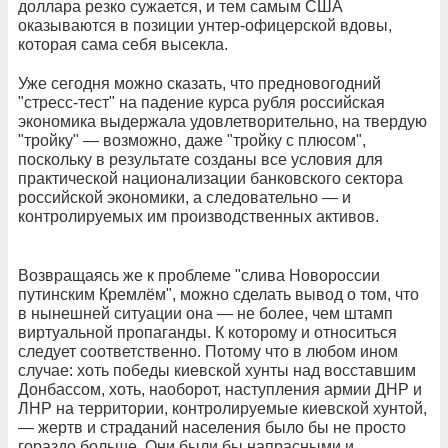
доллара резко сужается, и тем самым США
оказываются в позиции унтер-офицерской вдовы,
которая сама себя высекла.
Уже сегодня можно сказать, что предновогодний
"стресс-тест" на падение курса рубля российская
экономика выдержала удовлетворительно, на твердую
"тройку" — возможно, даже "тройку с плюсом",
поскольку в результате созданы все условия для
практической национализации банковского сектора
российской экономики, а следовательно — и
контролируемых им производственных активов.
Возвращаясь же к проблеме "слива Новороссии
путинским Кремлём", можно сделать вывод о том, что
в нынешней ситуации она — не более, чем штамп
виртуальной пропаганды. К которому и относиться
следует соответственно. Потому что в любом ином
случае: хоть победы киевской хунты над восставшим
Донбассом, хоть, наоборот, наступления армии ДНР и
ЛНР на территории, контролируемые киевской хунтой,
— жертв и страданий населения было бы не просто
гораздо больше. Они были бы напрасными и