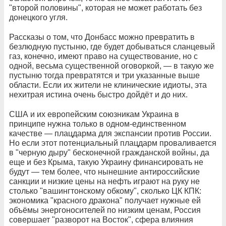
"второй половины", которая не может работать без
донецкого угля.
Рассказы о том, что Донбасс можно превратить в
безлюдную пустыню, где будет добываться сланцевый
газ, конечно, имеют право на существование, но с
одной, весьма существенной оговоркой, — в такую же
пустыню тогда превратятся и три указанные выше
области. Если их жители не клинические идиоты, эта
нехитрая истина очень быстро дойдёт и до них.
США и их европейским союзникам Украина в
принципе нужна только в одном-единственном
качестве — плацдарма для экспансии против России.
Но если этот потенциальный плацдарм проваливается
в "черную дыру" бесконечной гражданской войны, да
еще и без Крыма, такую Украину финансировать не
будут — тем более, что нынешние антироссийские
санкции и низкие цены на нефть играют на руку не
столько "вашингтонскому обкому", сколько ЦК КПК:
экономика "красного дракона" получает нужные ей
объёмы энергоносителей по низким ценам, Россия
совершает "разворот на Восток", сфера влияния