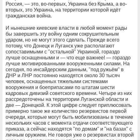
Россия, — это, во-первых, Украина без Крыма, а во-
вторых, это Украина, на территории которой идёт
гражданская война.
И нынешние киевские власти в любой момент рады
бы завершить эту войну одним сокрушительным
ударом, но не могут этого сделать. Прежде всего
потому, что Донецк и Луганск уже располагают
сопоставимыми с "остальной" Украиной, гораздо
лучше оснащенными и — что еще важнее! — гораздо
лучше мотивированными вооруженными силами. На
сегодня, по инсайдерским данным, "под ружьём" в
ДНР и ЛНР постоянно находятся около 30 тысяч
человек, оснащенных тяжелыми системами
вооружения и боеприпасами по штатам шести
кадровых дивизий советского времени. Четыре из них
рассредоточены на территории Луганской области и
две — Донецкой. К этой цифре следует приплюсовать
примерно такое же количество резервистов первой
очереди, которые могут быть мобилизованы в течение
нескольких часов с момента отдачи соответствующего
приказа, а сейчас находятся "по домам" и "на базах" с
личным оружием. Не говоря уже о резервистах второй