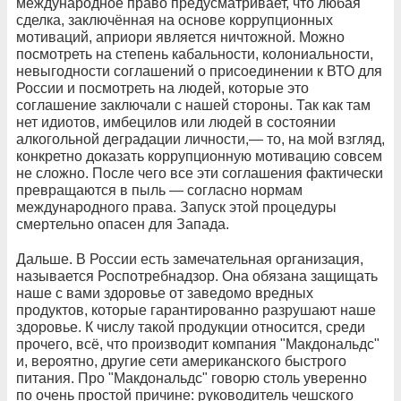
международное право предусматривает, что любая
сделка, заключённая на основе коррупционных
мотиваций, априори является ничтожной. Можно
посмотреть на степень кабальности, колониальности,
невыгодности соглашений о присоединении к ВТО для
России и посмотреть на людей, которые это
соглашение заключали с нашей стороны. Так как там
нет идиотов, имбецилов или людей в состоянии
алкогольной деградации личности,— то, на мой взгляд,
конкретно доказать коррупционную мотивацию совсем
не сложно. После чего все эти соглашения фактически
превращаются в пыль — согласно нормам
международного права. Запуск этой процедуры
смертельно опасен для Запада.
Дальше. В России есть замечательная организация,
называется Роспотребнадзор. Она обязана защищать
наше с вами здоровье от заведомо вредных
продуктов, которые гарантированно разрушают наше
здоровье. К числу такой продукции относится, среди
прочего, всё, что производит компания "Макдональдс"
и, вероятно, другие сети американского быстрого
питания. Про "Макдональдс" говорю столь уверенно
по очень простой причине: руководитель чешского