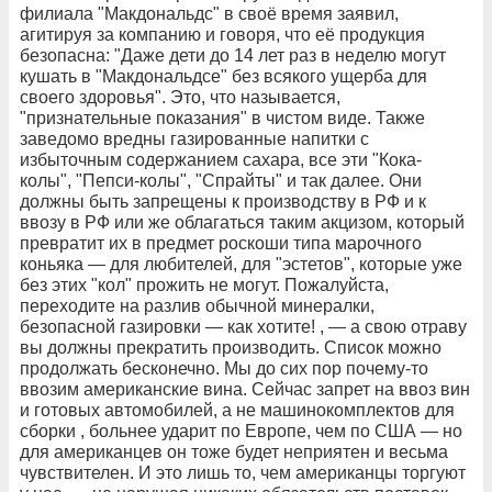
филиала "Макдональдс" в своё время заявил,
агитируя за компанию и говоря, что её продукция
безопасна: "Даже дети до 14 лет раз в неделю могут
кушать в "Макдональдсе" без всякого ущерба для
своего здоровья". Это, что называется,
"признательные показания" в чистом виде. Также
заведомо вредны газированные напитки с
избыточным содержанием сахара, все эти "Кока-
колы", "Пепси-колы", "Спрайты" и так далее. Они
должны быть запрещены к производству в РФ и к
ввозу в РФ или же облагаться таким акцизом, который
превратит их в предмет роскоши типа марочного
коньяка — для любителей, для "эстетов", которые уже
без этих "кол" прожить не могут. Пожалуйста,
переходите на разлив обычной минералки,
безопасной газировки — как хотите! , — а свою отраву
вы должны прекратить производить. Список можно
продолжать бесконечно. Мы до сих пор почему-то
ввозим американские вина. Сейчас запрет на ввоз вин
и готовых автомобилей, а не машинокомплектов для
сборки , больнее ударит по Европе, чем по США — но
для американцев он тоже будет неприятен и весьма
чувствителен. И это лишь то, чем американцы торгуют