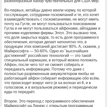
разнообразный набор чувствительных для США мер.
Во-первых, китайцы давно ввели норму, по которой
госслужащие, сотрудники госкомпаний и те, кто хочет
взаимодействовать с госкомпаниями, не могут иметь
почту на Гугле, не могут пользоваться поисковиком
Гугла и не могут пользоваться айфонами, айпадами и
прочими изделиями фирмы Эппл. Это вызвано тем,
что доля закрытых кодов, то есть доля программного
обеспечения, которая делает непонятно что, в
продукции этих компаний достигает 90%. А, скажем, у
Майкрософта — 50-60%. Одно из "высочайших
достижений" российских технологий — это такой
специальный кармашек, в который можно положить
Айфон, после чего тот не сможет собирать и
передавать информацию. Потому что даже с
полностью разряженным аккумулятором якобы не
работающий айфон собирает информацию обо всём,
что происходит вокруг него (и на волнах wi-fi, и в
голосовом, и в визуальном режиме) и периодически
куда-то передаёт.
Второе. Это переход с программного обеспечения
Майкрософт на Линекс с открытым программным