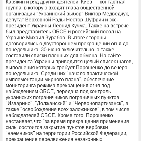
Карякин и ряд других деятелей, Киев — контактная
группа, в которую входят глава общественной
организации "Украинский выбор" Виктор Медведчук,
депутат Верховной Рады Нестор Шуфрич и экс-
президент Украины Леонид Кучма. Также на встрече
был представитель ОБСЕ и российский посол на
Украине Михаил Зурабов. В итоге стороны
договорились о двустороннем прекращении огня до
понедельника, 30 июня включительно, а также
составили списки пленных для обмена. На сайте
президента Украины приводится целый список шагов,
выполнения которых требует Порошенко до вечера
понедельника. Среди них "начало практической
имплементации мирного плана", обеспечение
мониторинга режима прекращения огня под
наблюдением ОБСЕ, передача под контроль
украинских пограничников пограничных пунктов
"Изварино", "Должанский" и "Червонопартизанск", а
также "освобождение всех заложников", в том числе
наблюдателей ОБСЕ. Кроме того, Порошенко
настаивает, что "за время прекращения применения
силы состоится закрытие пунктов вербовки
"наемников" на территории Российской Федерации,
прекращение передвижения незаконных