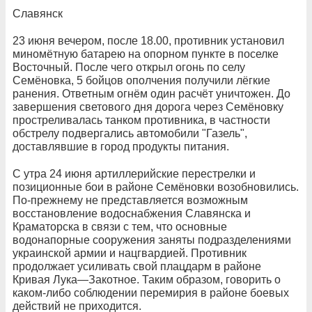
Славянск
23 июня вечером, после 18.00, противник установил
миномётную батарею на опорном пункте в поселке
Восточный. После чего открыл огонь по селу
Семёновка, 5 бойцов ополчения получили лёгкие
ранения. Ответным огнём один расчёт уничтожен. До
завершения светового дня дорога через Семёновку
простреливалась танком противника, в частности
обстрелу подвергались автомобили "Газель",
доставлявшие в город продукты питания.
С утра 24 июня артиллерийские перестрелки и
позиционные бои в районе Семёновки возобновились.
По-прежнему не представляется возможным
восстановление водоснабжения Славянска и
Краматорска в связи с тем, что основные
водонапорные сооружения заняты подразделениями
украинской армии и нацгвардией. Противник
продолжает усиливать свой плацдарм в районе
Кривая Лука—Закотное. Таким образом, говорить о
каком-либо соблюдении перемирия в районе боевых
действий не приходится.