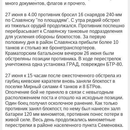
много документов, флагов и прочего.
27 июня в 4.00 противник бросил 16 снарядов 240-мм
по Славянску "по площадям". С утра редкий обстрел
из тяжелых орудий продолжался. Противник поспешно
перебрасывает к Славянску танковые подразделения
для усиления обороны блокпостов. За первую
половину дня в район Славянска прибыли более 10
танков и столько же бронетранспортеров.
Краматорским батальоном вечером 26 июня были
обстреляны позиции противника. В ходе перестрелок
уничтожена одна установка ГРАД, поврежден БТР-80.
27 июня к 15 часам после ожесточенного обстрела из
гаубиц киевские каратели вновь заняли блокпост в
поселке Мирный силами 4 танков и 8 БТРов.
Ополчение бой не приняло в связи с невыгодным
расположением поста и отошло на исходные позиции.
Один боец получил осколочное ранение. Как только
противник занял блокпост, по нему был нанесен залп
батареи 120 мм минометов, противник понес потери в
живой силе. Весь день продолжались минометные
перестрелки в районе населенного пункта Семеновка.