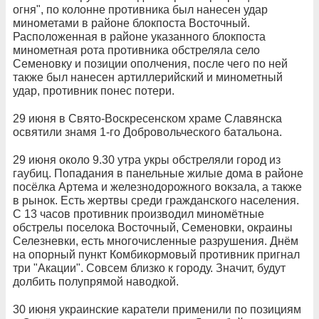
огня", по колонне противника был нанесен удар
минометами в районе блокпоста Восточный.
Расположенная в районе указанного блокпоста
минометная рота противника обстреляла село
Семеновку и позиции ополчения, после чего по ней
также был нанесен артиллерийский и минометный
удар, противник понес потери.
29 июня в Свято-Воскресенском храме Славянска
освятили знамя 1-го Добровольческого батальона.
29 июня около 9.30 утра укры обстреляли город из
гаубиц. Попадания в панельные жилые дома в районе
посёлка Артема и железнодорожного вокзала, а также
в рынок. Есть жертвы среди гражданского населения.
С 13 часов противник производил миномётные
обстрелы поселока Восточный, Семеновки, окраины
Селезневки, есть многочисленные разрушения. Днём
на опорный пункт Комбикормовый противник пригнал
три "Акации". Совсем близко к городу. Значит, будут
долбить полупрямой наводкой.
30 июня украинские каратели применили по позициям