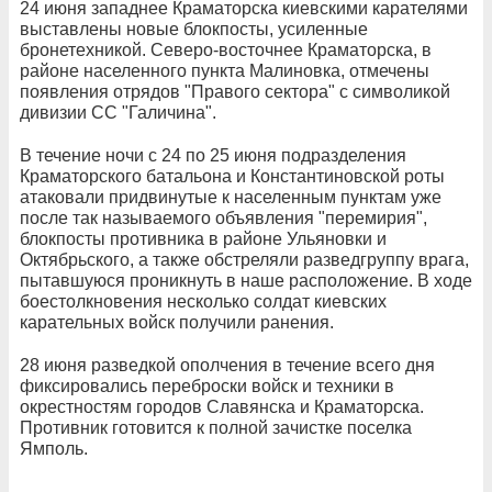
24 июня западнее Краматорска киевскими карателями
выставлены новые блокпосты, усиленные
бронетехникой. Северо-восточнее Краматорска, в
районе населенного пункта Малиновка, отмечены
появления отрядов "Правого сектора" с символикой
дивизии СС "Галичина".
В течение ночи с 24 по 25 июня подразделения
Краматорского батальона и Константиновской роты
атаковали придвинутые к населенным пунктам уже
после так называемого объявления "перемирия",
блокпосты противника в районе Ульяновки и
Октябрьского, а также обстреляли разведгруппу врага,
пытавшуюся проникнуть в наше расположение. В ходе
боестолкновения несколько солдат киевских
карательных войск получили ранения.
28 июня разведкой ополчения в течение всего дня
фиксировались переброски войск и техники в
окрестностям городов Славянска и Краматорска.
Противник готовится к полной зачистке поселка
Ямполь.