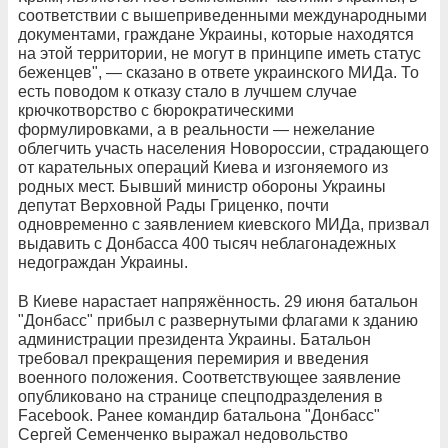
соответствии с вышеприведенными международными
документами, граждане Украины, которые находятся
на этой территории, не могут в принципе иметь статус
беженцев", — сказано в ответе украинского МИДа. То
есть поводом к отказу стало в лучшем случае
крючкотворство с бюрократическими
формулировками, а в реальности — нежелание
облегчить участь населения Новороссии, страдающего
от карательных операций Киева и изгоняемого из
родных мест. Бывший министр обороны Украины
депутат Верховной Рады Гриценко, почти
одновременно с заявлением киевского МИДа, призвал
выдавить с Донбасса 400 тысяч неблагонадежных
недограждан Украины.
В Киеве нарастает напряжённость. 29 июня батальон
"Донбасс" прибыл с развернутыми флагами к зданию
администрации президента Украины. Батальон
требовал прекращения перемирия и введения
военного положения. Соответствующее заявление
опубликовано на странице спецподразделения в
Facebook. Ранее командир батальона "Донбасс"
Сергей Семенченко выражал недовольство