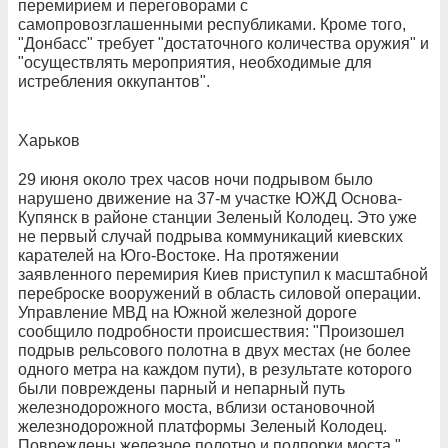
перемирием и переговорами с
самопровозглашенными республиками. Кроме того,
"Донбасс" требует "достаточного количества оружия" и
"осуществлять мероприятия, необходимые для
истребления оккупантов".
Харьков
29 июня около трех часов ночи подрывом было
нарушено движение на 37-м участке ЮЖД Основа-
Купянск в районе станции Зеленый Колодец. Это уже
не первый случай подрыва коммуникаций киевских
карателей на Юго-Востоке. На протяжении
заявленного перемирия Киев приступил к масштабной
переброске вооружений в область силовой операции.
Управление МВД на Южной железной дороге
сообщило подробности происшествия: "Произошел
подрыв рельсового полотна в двух местах (не более
одного метра на каждом пути), в результате которого
были повреждены парный и непарный путь
железнодорожного моста, вблизи остановочной
железнодорожной платформы Зеленый Колодец.
Повреждены железное полотно и подпорки моста."