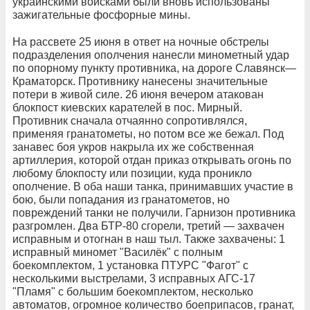
украинскими войсками были вновь использованы
зажигательные фосфорные мины.
На рассвете 25 июня в ответ на ночные обстрелы
подразделения ополчения нанесли минометный удар
по опорному пункту противника, на дороге Славянск—
Краматорск. Противнику нанесены значительные
потери в живой силе. 26 июня вечером атакован
блокпост киевских карателей в пос. Мирный.
Противник сначала отчаянно сопротивлялся,
применяя гранатометы, но потом все же бежал. Под
занавес боя укров накрыла их же собственная
артиллерия, которой отдан приказ открывать огонь по
любому блокпосту или позиции, куда проникло
ополчение. В оба наши танка, принимавших участие в
бою, были попадания из гранатометов, но
повреждений танки не получили. Гарнизон противника
разгромлен. Два БТР-80 сгорели, третий — захвачен
исправным и отогнан в наш тыл. Также захвачены: 1
исправный миномет "Василёк" с полным
боекомплектом, 1 установка ПТУРС "Фагот" с
несколькими выстрелами, 3 исправных АГС-17
"Пламя" с большим боекомплектом, несколько
автоматов, огромное количество боеприпасов, гранат,