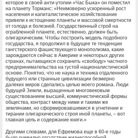
которое в своей анти-утопии «Час Быка» он поместил
на планету Торманс: «Неимоверно ускоренный рост
населения и капиталистическое хозяйствование
привели к истощению планеты и массовой смертности
от голода и болезней. Государственный строй на
ограбленной планете, естественно, должен быть
олигархическим. Чтобы построить модель подобного
государства, я продолжил в будущее те тенденции
гангстерского фашиствующего монополизма, какие
зарождаются сейчас в Америке и некоторых других
странах, пытающихся сохранить «свободу» частного
предпринимательства на густой националистической
основе. Понятно, что не наука и техника отдаленного
будущего или странные цивилизации безмерно
далеких миров сделались целью моего романа. Люди
будущей Земли, выращенные многовековым
существованием высшей, коммунистической формы
общества, контраст между ними и такими же
землянами, но сформировавшимися в угнетении и
тирании олигархического строя иной планеты, – вот
главная цель и содержание книги.»
Другими словами, для Ефремова еще в 60-е годы
было очевидно отсутствие жизнеспособной