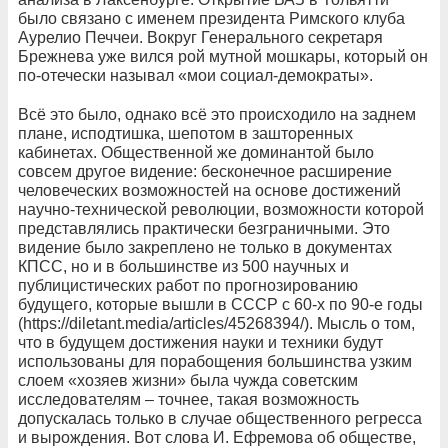
было связано с именем президента Римского клуба
Аурелио Печчеи. Вокруг Генерального секретаря
Брежнева уже вился рой мутной мошкары, который он
по-отечески называл «мои социал-демократы».
Всё это было, однако всё это происходило на заднем
плане, исподтишка, шепотом в зашторенных
кабинетах. Общественной же доминантой было
совсем другое видение: бесконечное расширение
человеческих возможностей на основе достижений
научно-технической революции, возможности которой
представлялись практически безграничными. Это
видение было закреплено не только в документах
КПСС, но и в большинстве из 500 научных и
публицистических работ по прогнозированию
будущего, которые вышли в СССР с 60-х по 90-е годы
(https://diletant.media/articles/45268394/). Мысль о том,
что в будущем достижения науки и техники будут
использованы для порабощения большинства узким
слоем «хозяев жизни» была чужда советским
исследователям – точнее, такая возможность
допускалась только в случае общественного регресса
и вырождения. Вот слова И. Ефремова об обществе,