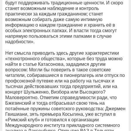
будут поддерживать традиционные ценности. И скоро
станет возможным наблюдение и контроль
практически за каждым гражданином; станет
возможным собирать даже самую интимную
информацию о каждом гражданине и хранить её в
особых электронных папках. И власти тогда смогут
напрямую пользоваться этими папками в случае
надобности».
Нет смысла приводить здесь другие характеристики
«технотронного общества», которые без труда можно
найти в статье Катасонова, зададимся другим
вопросом: Могли бы поверить в такое советские
читатели, собиравшиеся в пионерлагерь или отпуск по
профсоюзной путевке или на работу на тысячах и
тысячах действовавших тогда предприятий, или на
концерт Шульженко, Визбора или Высоцкого?
Маловероятно. Отметим справедливости ради, что
Бжезинский и тогда отбрасывал свою тень на
потаённые пружины советского руководства: Джермен
Гвишиани, зять премьера Косыгина, уже вступил в
«Римский клуб» и готовился к организации
Международного института прикладного системного
анализа в Лаксенбурге. Открытие ВАЗ в Тольятти