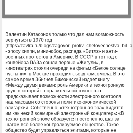
Валентин Катасонов только что дал нам возможность
вернуться в 1970 год
(https://zavtra.ru/blogs/zagovor_protiv_chelovechestva_bil
- эпоху хиппи, мини-юбок, распада «Битлз» и анти-
военных протестов в Америке. В СССР в тот год с
конвейера ВАЗа сошли первые «Жигули», в
кинотеатрах стояли очереди на фильм «Белое солнце
пустыни», в Москве проходил съезд комсомола. В это
самое время Збигнев Бжезинский издает книгу
«Между двумя веками: роль Америки в технотронную
эру», в которой с поразительной точностью
предсказывает возможности электронного контроля
над массами со стороны политико-экономической
олигархии. Собственно, «технотронная эра» видится
им как некий всемирный электронный концлагерь: «В
технотронной эпохе образуется постепенно, шаг за
шагом всё более контролируемое общество. Такое
общество будет управляться элитами, которые не