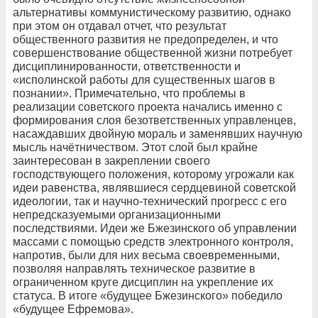
альтернативы коммунистическому развитию, однако
при этом он отдавал отчет, что результат
общественного развития не предопределен, и что
совершенствование общественной жизни потребует
дисциплинированности, ответственности и
«исполинской работы для существенных шагов в
познании». Примечательно, что проблемы в
реализации советского проекта начались именно с
формирования слоя безответственных управленцев,
насаждавших двойную мораль и заменявших научную
мысль начётничеством. Этот слой был крайне
заинтересован в закреплении своего
господствующего положения, которому угрожали как
идеи равенства, являвшиеся сердцевиной советской
идеологии, так и научно-технический прогресс с его
непредсказуемыми организационными
последствиями. Идеи же Бжезинского об управлении
массами с помощью средств электронного контроля,
напротив, были для них весьма своевременными,
позволяя направлять техническое развитие в
ограниченном круге дисциплин на укрепление их
статуса. В итоге «будущее Бжезинского» победило
«будущее Ефремова».