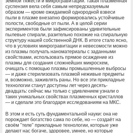
земной тяжести и микрогравитации. Такая плазменная
суспензия вела себя самым непредсказуемым
образом — кроме ожидаемой однородной взвеси
пыли в плазме внезапно формировались устойчивые
полости, свободные от пыли. А в целой серии
экспериментов были зафиксированы удивительные
пылевые спирали, разительно похожие на спиральную
структуру нашей собственной ДНК. В итоге стало ясно,
что в условиях микрогравитации и невесомости можно
из плазмы получать наноматериалы с заданными
свойствами, использовать прямое осаждение из
плазмы для создания сложнейших микросхем,
очищать с помощью плазмы промышленные выбросы
— и даже стерилизовать плазмой неживые предметы
и, возможно, заживлять раны. Но все эти прикладные
технологии станут доступны лет через десять-
двадцать: сейчас мы только с удивлением узнали о
таких уникальных свойствах плазменных кристаллов
— и сделали это благодаря исследованиям на МКС.
В этом и есть суть фундаментальной науки: она не
порождает богатство сама по себе, но — создаёт на
своём "теле" прикладные технологии, которые уже
делают нас богаче, здоровее, умнее, но которые