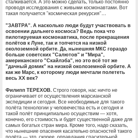
сталкивается. А это можно сделать, только постоянно
проводя исследования с живыми космонавтами. Вот
такая получается "космическая рекурсия"…
"ЗАВТРА". А насколько люди будут участвовать в
освоении дальнего космоса? Ведь пока что
пилотируемая космонавтика, после прекращения
полётов к Луне, так и топчется на низкой
околоземной орбите. Да, нынешняя МКС гораздо
больше советских "Салютов" и "Мира",
американского "Скайлэба", но это всё тот же
"дачный домик" на низкой околоземной орбите. А
как же Марс, к которому люди мечтали полететь
весь ХХ век?
Филипп ТЕРЕХОВ.
Строго говоря, нас ничто не
ограничивает от осуществления марсианской
экспедиции и сегодня. Все необходимые для такого
полёта технологии у человечества есть и сегодня и
такой полёт принципиально осуществим — хотя,
конечно, его стоимость и будет существенной даже для
самых богатых стран мира. Кроме того, надо сказать,
что нынешние опасения касательно опасностей такого
полёта — это, скорее, оправдания спасительной