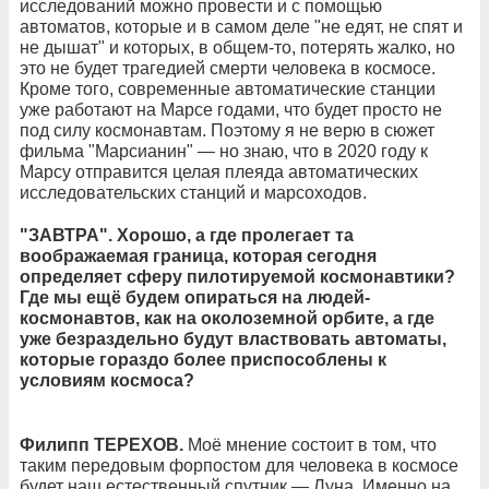
исследований можно провести и с помощью
автоматов, которые и в самом деле "не едят, не спят и
не дышат" и которых, в общем-то, потерять жалко, но
это не будет трагедией смерти человека в космосе.
Кроме того, современные автоматические станции
уже работают на Марсе годами, что будет просто не
под силу космонавтам. Поэтому я не верю в сюжет
фильма "Марсианин" — но знаю, что в 2020 году к
Марсу отправится целая плеяда автоматических
исследовательских станций и марсоходов.
"ЗАВТРА". Хорошо, а где пролегает та
воображаемая граница, которая сегодня
определяет сферу пилотируемой космонавтики?
Где мы ещё будем опираться на людей-
космонавтов, как на околоземной орбите, а где
уже безраздельно будут властвовать автоматы,
которые гораздо более приспособлены к
условиям космоса?
Филипп ТЕРЕХОВ.
Моё мнение состоит в том, что
таким передовым форпостом для человека в космосе
будет наш естественный спутник — Луна. Именно на