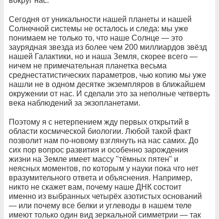
вокруг нас.
Сегодня от уникальности нашей планеты и нашей
Солнечной системы не осталось и следа: мы уже
понимаем не только то, что наше Солнце — это
заурядная звезда из более чем 200 миллиардов звёзд
нашей Галактики, но и наша Земля, скорее всего —
ничем не примечательная планетка весьма
среднестатистических параметров, чью копию мы уже
нашли не в одном десятке экземпляров в ближайшем
окружении от нас. И сделали это за неполные четверть
века наблюдений за экзопланетами.
Поэтому я с нетерпением жду первых открытий в
области космической биологии. Любой такой факт
позволит нам по-новому взглянуть на нас самих. До
сих пор вопрос развития и особенно зарождения
жизни на Земле имеет массу "тёмных пятен" и
неясных моментов, по которым у науки пока что нет
вразумительного ответа и объяснения. Например,
никто не скажет вам, почему наше ДНК состоит
именно из выбранных четырёх азотистых оснований
— или почему все белки и углеводы в нашем теле
имеют только один вид зеркальной симметрии — так