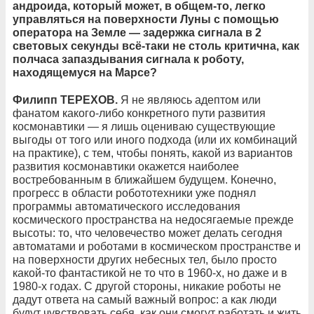
андроида, который может, в общем-то, легко
управляться на поверхности Луны с помощью
оператора на Земле — задержка сигнала в 2
световых секунды всё-таки не столь критична, как
полчаса запаздывания сигнала к роботу,
находящемуся на Марсе?
Филипп ТЕРЕХОВ.
Я не являюсь адептом или
фанатом какого-либо конкретного пути развития
космонавтики — я лишь оцениваю существующие
выгоды от того или иного подхода (или их комбинаций
на практике), с тем, чтобы понять, какой из вариантов
развития космонавтики окажется наиболее
востребованным в ближайшем будущем. Конечно,
прогресс в области робототехники уже поднял
программы автоматического исследования
космического пространства на недосягаемые прежде
высоты: то, что человечество может делать сегодня
автоматами и роботами в космическом пространстве и
на поверхности других небесных тел, было просто
какой-то фантастикой не то что в 1960-х, но даже и в
1980-х годах. С другой стороны, никакие роботы не
дадут ответа на самый важный вопрос: а как люди
будут чувствовать себя, как они смогут работать и жить