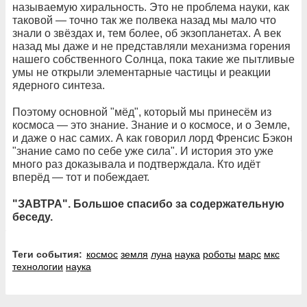
называемую хиральность. Это не проблема науки, как
таковой — точно так же полвека назад мы мало что
знали о звёздах и, тем более, об экзопланетах. А век
назад мы даже и не представляли механизма горения
нашего собственного Солнца, пока такие же пытливые
умы не открыли элементарные частицы и реакции
ядерного синтеза.
Поэтому основной "мёд", который мы принесём из
космоса — это знание. Знание и о космосе, и о Земле,
и даже о нас самих. А как говорил лорд Френсис Бэкон
"знание само по себе уже сила". И история это уже
много раз доказывала и подтверждала. Кто идёт
вперёд — тот и побеждает.
"ЗАВТРА". Большое спасибо за содержательную
беседу.
Теги события:
космос
земля
луна
наука
роботы
марс
мкс
технологии
наука