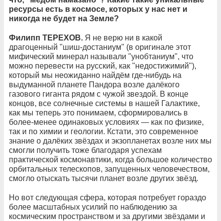
ресурсы есть в космосе, которых у нас нет и
никогда не будет на Земле?
Филипп ТЕРЕХОВ.
Я не верю ни в какой
драгоценный "шиш-достаниум" (в оригинале этот
мифический минерал называли "унобтаниум", что
можно перевести на русский, как "недостижимий"),
который мы неожиданно найдём где-нибудь на
выдуманной планете Пандора возле далёкого
газового гиганта рядом с чужой звездой. В конце
концов, все солнечные системы в нашей Галактике,
как мы теперь это понимаем, сформировались в
более-менее одинаковых условиях — как по физике,
так и по химии и геологии. Кстати, это современное
знание о далёких звёздах и экзопланетах возле них мы
смогли получить тоже благодаря успехам
практической космонавтики, когда большое количество
орбитальных телескопов, запущенных человечеством,
смогло отыскать тысячи планет возле других звёзд.
Но вот следующая сфера, которая потребует гораздо
более масштабных усилий по наблюдению за
космическим пространством и за другими звёздами и