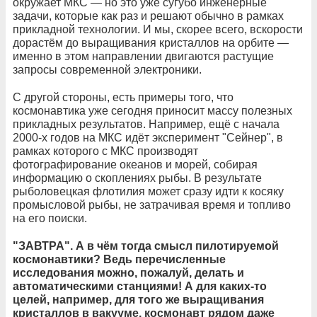
окружает МКС — но это уже сугубо инженерные
задачи, которые как раз и решают обычно в рамках
прикладной технологии. И мы, скорее всего, вскорости
дорастём до выращивания кристаллов на орбите —
именно в этом направлении двигаются растущие
запросы современной электроники.
С другой стороны, есть примеры того, что
космонавтика уже сегодня приносит массу полезных
прикладных результатов. Например, ещё с начала
2000-х годов на МКС идёт эксперимент "Сейнер", в
рамках которого с МКС производят
фотографирование океанов и морей, собирая
информацию о скоплениях рыбы. В результате
рыболовецкая флотилия может сразу идти к косяку
промысловой рыбы, не затрачивая время и топливо
на его поиски.
"ЗАВТРА". А в чём тогда смысл пилотируемой
космонавтики? Ведь перечисленные
исследования можно, пожалуй, делать и
автоматическими станциями! А для каких-то
целей, например, для того же выращивания
кристаллов в вакууме, космонавт рядом даже