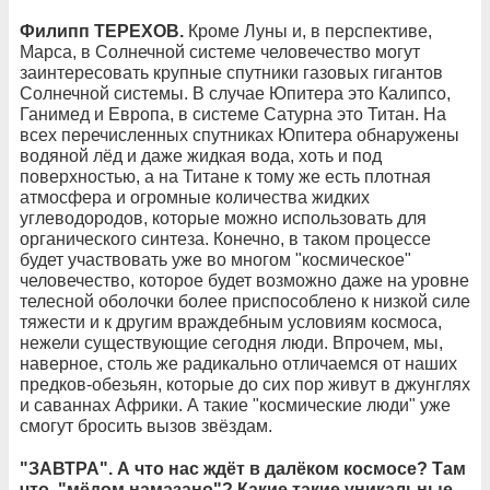
Филипп ТЕРЕХОВ.
Кроме Луны и, в перспективе,
Марса, в Солнечной системе человечество могут
заинтересовать крупные спутники газовых гигантов
Солнечной системы. В случае Юпитера это Калипсо,
Ганимед и Европа, в системе Сатурна это Титан. На
всех перечисленных спутниках Юпитера обнаружены
водяной лёд и даже жидкая вода, хоть и под
поверхностью, а на Титане к тому же есть плотная
атмосфера и огромные количества жидких
углеводородов, которые можно использовать для
органического синтеза. Конечно, в таком процессе
будет участвовать уже во многом "космическое"
человечество, которое будет возможно даже на уровне
телесной оболочки более приспособлено к низкой силе
тяжести и к другим враждебным условиям космоса,
нежели существующие сегодня люди. Впрочем, мы,
наверное, столь же радикально отличаемся от наших
предков-обезьян, которые до сих пор живут в джунглях
и саваннах Африки. А такие "космические люди" уже
смогут бросить вызов звёздам.
"ЗАВТРА". А что нас ждёт в далёком космосе? Там
что, "мёдом намазано"? Какие такие уникальные