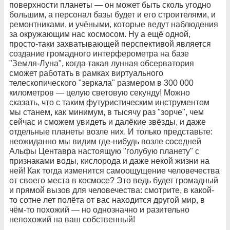
поверхности планеты — он может быть сколь угодно
большим, а персонал базы будет и его строителями, и
ремонтниками, и учёными, которые ведут наблюдения
за окружающим нас космосом. Ну а ещё одной,
просто-таки захватывающей перспективой является
создание громадного интерферометра на базе
"Земля-Луна", когда такая лунная обсерватория
сможет работать в рамках виртуального
телескопического "зеркала" размером в 300 000
километров — целую световую секунду! Можно
сказать, что с таким футуристическим инструментом
мы станем, как минимум, в тысячу раз "зорче", чем
сейчас и сможем увидеть и далёкие звёзды, и даже
отдельные планеты возле них. И только представьте:
неожиданно мы видим где-нибудь возле соседней
Альфы Центавра настоящую "голубую планету" с
признаками воды, кислорода и даже некой жизни на
ней! Как тогда изменится самоощущение человечества
от своего места в космосе? Это ведь будет громадный
и прямой вызов для человечества: смотрите, в какой-
то сотне лет полёта от вас находится другой мир, в
чём-то похожий — но однозначно и разительно
непохожий на ваш собственный!