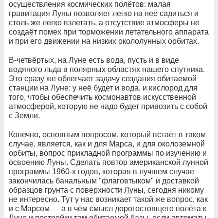
осуществления космических полётов: малая
гравитация Луны позволяет легко на неё садиться и
столь же легко взлетать, а отсутствие атмосферы не
создаёт помех при торможении летательного аппарата
и при его движении на низких окололунных орбитах.
В-четвёртых, на Луне есть вода, пусть и в виде
водяного льда в полярных областях нашего спутника.
Это сразу же облегчает задачу создания обитаемой
станции на Луне: у неё будет и вода, и кислород для
того, чтобы обеспечить космонавтов искусственной
атмосферой, которую не надо будет привозить с собой
с Земли.
Конечно, основным вопросом, который встаёт в таком
случае, является, как и для Марса, и для околоземной
орбиты, вопрос прикладной программы по изучению и
освоению Луны. Сделать повтор американской лунной
программы 1960-х годов, которая в лучшем случае
закончилась банальным "флаговтыком" и доставкой
образцов грунта с поверхности Луны, сегодня никому
не интересно. Тут у нас возникает такой же вопрос, как
и с Марсом — а в чём смысл дорогостоящего полёта к
Луне и постройки там обитаемой базы, если автоматы