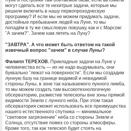
могут сделать все те нехитрые задачи, которые мы
решили включить в нашу первопроходческую
программу? И если мы не можем придумать задачи,
достойные пребывания людей на Луне, то мы
попадём в ту же смысловую ловушку, как и с Марсом:
"А зачем?". Зачем нам лететь на Луну?
"ЗАВТРА". А что может быть ответом на такой
извечный вопрос "зачем" в случае Луны?
Филипп ТЕРЕХОВ.
Прикладные задачи на Луне у
человечества есть — их не надо выдумывать, они
буквально "лежат на поверхности". Если мы создадим
лунную базу на границе видимой и невидимой
стороны Луны, в зоне так называемого лунного лимба,
то мы можем создать там высокотехнологичную
обсерваторию, разместив телескопы вне зоны прямой
видимости Земли с лунного неба. При этом такая
обсерватория сможет использовать все преимущества
нашего естественного спутника — минимальное
"световое загрязнение" неба со стороны Земли и
Солнца, отсутствие помех со стороны атмосферы.
Кроме того, так как телескоп будет стоять на