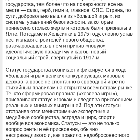
государства, тем более что на поверхности всё на
месте — флаг, герб, гимн и, главное, СЯС. Страна, по
сути, добровольно вышла из «большой игры», из
системы уравнений безопасности, за которые
принесено столько жертв и которые были признаны в
Ялте, Потсдаме и Хельсинки в 1975 году, словно устав
нести знамя строителей нового общества,
разочаровавшись в нём и приняв «новую»
идеологическую парадигму и как бы новый
социальный строй, свергнутый в 1917‑м.
Статус государства возникает и фиксируется в ходе
«большой игры» великих конкурирующих мировых
держав, а вовсе не спонтанно в свободной игре по
стихийным правилам на открытом всем ветрам рынке.
Те, кто сформировал правила («хозяева игры»),
присваивают статус игрокам и следят за присвоением
реальных и мнимых выигрышей. Под эти статусы
отстраиваются мейнстримные экспертные и
медийные сообщества, эстрада и цирк, спорт и
вообще вся экономика. Статусы — это не только
вопрос ренты и её присвоения, обычно
несправедливого и, как правило, недобросовестного.