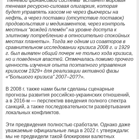
“теневой финансовой системы” встанет мировая
теневая ресурсно-силовая олигархия, которая
будет управлять хаосом не через фьючерсы на
нефть, а через поставки (отсутствие поставок)
продовольствия и медикаментов, через контроль
местных “вождей племён” на уровне доступа к
элитному потреблению в относительно спокойных
местах планеты». Тогда же одним из соавторов в
сравнительном исследовании кризиса 2008 г. и 1929
г. был выявлен общий почерк не только хода кризиса,
но и поведения властей. Отмечалась помимо прочего
ценность изучения опыта поэтапного управления
кризисом 1929+ для реализации активной фазы
«“Большого кризиса” 2007–20??».
В 2008 г. также нами были сделаны сценарные
прогнозы развития российско-украинских отношений,
а в 2016‑м — перспектив введения полного спектра
санкций, а также последовательности развёртывания
локальных конфликтов.
Эти предвидения полностью сработали. Однако даже
уважаемые официальные лица в 2022 г. утверждали:
мы не предвидели такой блокировки валютных