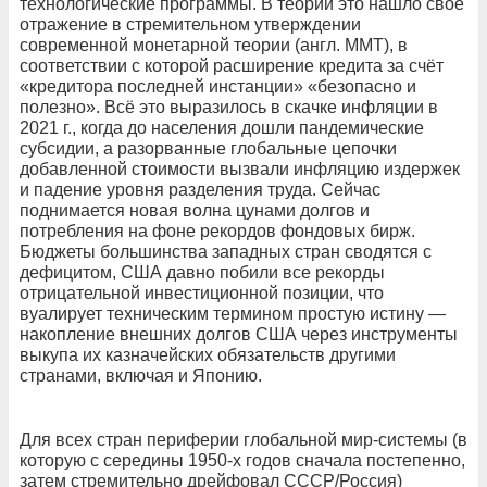
технологические программы. В теории это нашло своё
отражение в стремительном утверждении
современной монетарной теории (англ. ММТ), в
соответствии с которой расширение кредита за счёт
«кредитора последней инстанции» «безопасно и
полезно». Всё это выразилось в скачке инфляции в
2021 г., когда до населения дошли пандемические
субсидии, а разорванные глобальные цепочки
добавленной стоимости вызвали инфляцию издержек
и падение уровня разделения труда. Сейчас
поднимается новая волна цунами долгов и
потребления на фоне рекордов фондовых бирж.
Бюджеты большинства западных стран сводятся с
дефицитом, США давно побили все рекорды
отрицательной инвестиционной позиции, что
вуалирует техническим термином простую истину —
накопление внешних долгов США через инструменты
выкупа их казначейских обязательств другими
странами, включая и Японию.
Для всех стран периферии глобальной мир-системы (в
которую с середины 1950‑х годов сначала постепенно,
затем стремительно дрейфовал СССР/Россия)