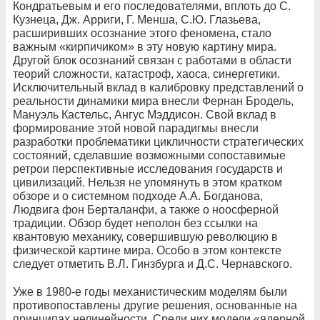
Кондратьевым и его последователями, вплоть до С.
Кузнеца, Дж. Арриги, Г. Менша, С.Ю. Глазьева,
расширивших осознание этого феномена, стало
важным «кирпичиком» в эту новую картину мира.
Другой блок осознаний связан с работами в области
теорий сложности, катастроф, хаоса, синергетики.
Исключительный вклад в калибровку представлений о
реальности динамики мира внесли Фернан Бродель,
Мануэль Кастельс, Ангус Мэддисон. Свой вклад в
формирование этой новой парадигмы внесли
разработки проблематики цикличности стратегических
состояний, сделавшие возможными сопоставимые
ретрои перспективные исследования государств и
цивилизаций. Нельзя не упомянуть в этом кратком
обзоре и о системном подходе А.А. Богданова,
Людвига фон Берталанфи, а также о ноосферной
традиции. Обзор будет неполон без ссылки на
квантовую механику, совершившую революцию в
физической картине мира. Особо в этом контексте
следует отметить В.Л. Гинзбурга и Д.С. Чернавского.
Уже в 1980‑е годы механистическим моделям были
противопоставлены другие решения, основанные на
принципах нелинейности. Среди них модели «ядерной