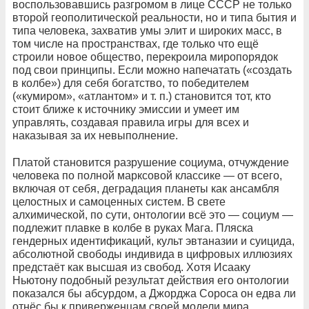
воспользовавшись разгромом в лице СССР не только
второй геополитической реальности, но и типа бытия и
типа человека, захватив умы элит и широких масс, в
том числе на пространствах, где только что ещё
строили новое общество, перекроила миропорядок
под свои принципы. Если можно напечатать («создать
в колбе») для себя богатство, то победителем
(«кумиром», «атлантом» и т. п.) становится тот, кто
стоит ближе к источнику эмиссии и умеет им
управлять, создавая правила игры для всех и
наказывая за их невыполнение.
Платой становится разрушение социума, отчуждение
человека по полной марксовой классике — от всего,
включая от себя, деградация планеты как ансамбля
целостных и самоценных систем. В свете
алхимической, по сути, онтологии всё это — социум —
подлежит плавке в колбе в руках Мага. Пляска
гендерных идентификаций, культ эвтаназии и суицида,
абсолютной свободы индивида в цифровых иллюзиях
предстаёт как высшая из свобод. Хотя Иcааку
Ньютону подобный результат действия его онтологии
показался бы абсурдом, а Джорджа Сороса он едва ли
отнёс бы к приверженцам своей модели мира.