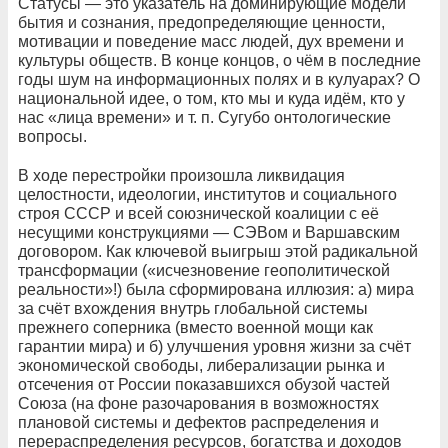
Статусы — это указатель на доминирующие модели
бытия и сознания, предопределяющие ценности,
мотивации и поведение масс людей, дух времени и
культуры обществ. В конце концов, о чём в последние
годы шум на информационных полях и в кулуарах? О
национальной идее, о том, кто мы и куда идём, кто у
нас «лица времени» и т. п. Сугубо онтологические
вопросы.
В ходе перестройки произошла ликвидация
целостности, идеологии, институтов и социального
строя СССР и всей союзнической коалиции с её
несущими конструкциями — СЭВом и Варшавским
договором. Как ключевой выигрыш этой радикальной
трансформации («исчезновение геополитической
реальности»!) была сформирована иллюзия: а) мира
за счёт вхождения внутрь глобальной системы
прежнего соперника (вместо военной мощи как
гарантии мира) и б) улучшения уровня жизни за счёт
экономической свободы, либерализации рынка и
отсечения от России показавшихся обузой частей
Союза (на фоне разочарования в возможностях
плановой системы и дефектов распределения и
перераспределения ресурсов, богатства и доходов