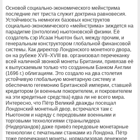
Основой социально-экономического мейнстрима
последние лет триста служит доктрина равновесия.
Устойчивость немногих базовых конструктов
социально-экономического «мейнстрима» зиждется на
парадигме (онтологии) ньютоновской физики. Её
создатель сэр Исаак Ньютон был, между прочим, и
генеральным конструктором глобальной финансовой
системы. Как директор Лондонского монетного двора,
он на рубеже XVII–XVIII вв. организовал перечеканку
всей наличной звонкой монеты Британии, привязав её
к выпускаемым только что созданным Банком Англии
(1696 г.) облигациям. Это создало на два столетия
устойчивую глобальную монетарную систему и
обеспечило гегемонию Британской империи, ставшей
кредитором (и военным покорителем, и покровителем
на эти кредитные средства) едва ли не всего мира.
Интересно, что Пётр Великий дважды посещал
Лондонский монетный двор, встречался там с
Ньютоном и наряду с передовыми военными и
торговыми технологиями странылидера
(Нидерландов) даже привёз передовые монетарные
технологии с печатными станками из Лондона. Пётр
тоже перечеканил монеты, нормализовав денежное