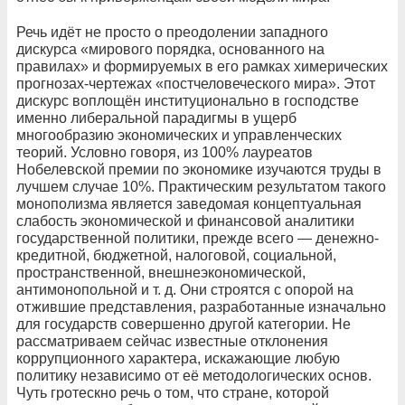
Речь идёт не просто о преодолении западного
дискурса «мирового порядка, основанного на
правилах» и формируемых в его рамках химерических
прогнозах-чертежах «постчеловеческого мира». Этот
дискурс воплощён институционально в господстве
именно либеральной парадигмы в ущерб
многообразию экономических и управленческих
теорий. Условно говоря, из 100% лауреатов
Нобелевской премии по экономике изучаются труды в
лучшем случае 10%. Практическим результатом такого
монополизма является заведомая концептуальная
слабость экономической и финансовой аналитики
государственной политики, прежде всего — денежно-
кредитной, бюджетной, налоговой, социальной,
пространственной, внешнеэкономической,
антимонопольной и т. д. Они строятся с опорой на
отжившие представления, разработанные изначально
для государств совершенно другой категории. Не
рассматриваем сейчас известные отклонения
коррупционного характера, искажающие любую
политику независимо от её методологических основ.
Чуть гротескно речь о том, что стране, которой