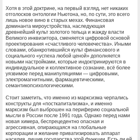
Хотя в этой доктрине, на первый взгляд, нет никаких
отголосков онтологии Ньютона, но, по сути, это всего
лишь новое вино в старых мехах. Финансовая
доминанта мироустройства, наследующая
древнейший культ золотого тельца и жажду власти
Великого инквизитора, сменяется цифровой основой
проектирования «счастливого человечества». Иными
словами, обанкротившийся культ финансового и
социального «успеха любой ценой» дополняется
новыми настройками, которые индоктринируются в
индивидуальное и коллективное сознание, всё более
уязвимое перед манипуляциями — цифровыми,
электромагнитными, фармацевтическими,
семантикопсихологическими.
Стоит заметить, что именно из марксизма черпались
конструкты для «посткапитализма», и именно
марксизм был выброшен на периферию социальной
мысли в России после 1991 года. Однако перед нами
новая химера, беспрецедентно опасная и
агрессивная, опирающаяся на глобальные
корпорации и желание приватизировать аппарат
насилия, лишив государства этой функции. Есть ли ей