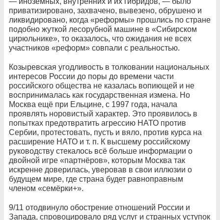
— иноземных, внутренних и их гибридов, — было
приватизировано, захвачено, вывезено, обрушено и
ликвидировано, когда «реформы» прошлись по стране
подобно жуткой лесорубной машине в «Сибирском
цирюльнике», то оказалось, что ожидания не всех
участников «реформ» совпали с реальностью.
Козыревская угодливость в толковании национальных
интересов России до поры до времени части
российского общества не казалась вопиющей и не
воспринималась как государственная измена. Но
Москва ещё при Ельцине, с 1997 года, начала
проявлять норовистый характер. Это проявилось в
попытках предотвратить агрессию НАТО против
Сербии, протестовать, пусть и вяло, против курса на
расширение НАТО и т. п. К высшему российскому
руководству стекалось всё больше информации о
двойной игре «партнёров», которым Москва так
искренне доверилась, уверовав в свои иллюзии о
будущем мире, где страна будет равноправным
членом «семёрки+».
9/11 отодвинуло обострение отношений России и
Запада, спровоцировало ряд услуг и странных уступок