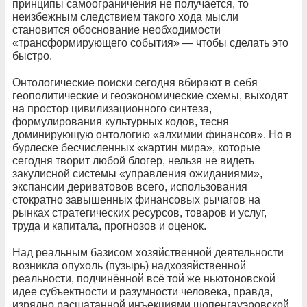
принципы самоограничения не получается, то
неизбежным следствием такого хода мысли
становится обоснование необходимости
«трансформирующего события» — чтобы сделать это
быстро.
Онтологические поиски сегодня вбирают в себя
геополитические и геоэкономические схемы, выходят
на простор цивилизационного синтеза,
формулирования культурных кодов, тесня
доминирующую онтологию «алхимии финансов». Но в
бурлеске бесчисленных «картин мира», которые
сегодня творит любой блогер, нельзя не видеть
закулисной системы «управления ожиданиями»,
экспансии дериватовов всего, использования
стократно завышенных финансовых рычагов на
рынках стратегических ресурсов, товаров и услуг,
труда и капитала, прогнозов и оценок.
Над реальным базисом хозяйственной деятельности
возникла опухоль (пузырь) надхозяйственной
реальности, подчинённой всё той же ньютоновской
идее субъектности и разумности человека, правда,
изрядно расшатанной инъекциями шопенгауэровской