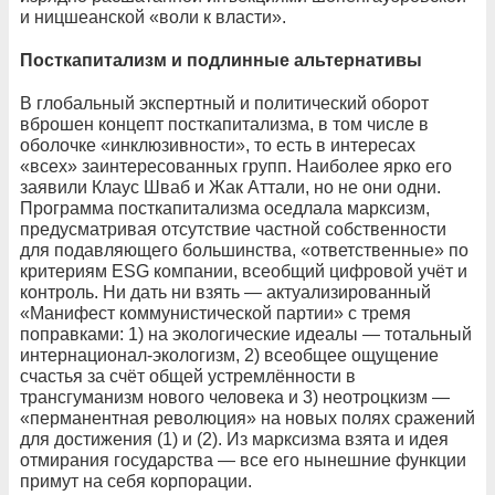
и ницшеанской «воли к власти».
Посткапитализм и подлинные альтернативы
В глобальный экспертный и политический оборот
вброшен концепт посткапитализма, в том числе в
оболочке «инклюзивности», то есть в интересах
«всех» заинтересованных групп. Наиболее ярко его
заявили Клаус Шваб и Жак Аттали, но не они одни.
Программа посткапитализма оседлала марксизм,
предусматривая отсутствие частной собственности
для подавляющего большинства, «ответственные» по
критериям ESG компании, всеобщий цифровой учёт и
контроль. Ни дать ни взять — актуализированный
«Манифест коммунистической партии» с тремя
поправками: 1) на экологические идеалы — тотальный
интернационал-экологизм, 2) всеобщее ощущение
счастья за счёт общей устремлённости в
трансгуманизм нового человека и 3) неотроцкизм —
«перманентная революция» на новых полях сражений
для достижения (1) и (2). Из марксизма взята и идея
отмирания государства — все его нынешние функции
примут на себя корпорации.