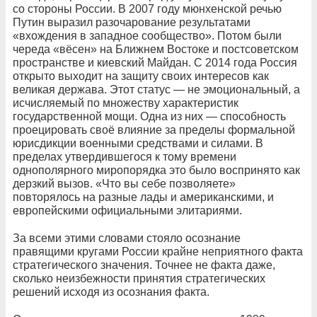
со стороны России. В 2007 году мюнхенской речью
Путин выразил разочарование результатами
«вхождения в западное сообщество». Потом были
череда «вёсен» на Ближнем Востоке и постсоветском
пространстве и киевский Майдан. С 2014 года Россия
открыто выходит на защиту своих интересов как
великая держава. Этот статус — не эмоциональный, а
исчисляемый по множеству характеристик
государственной мощи. Одна из них — способность
проецировать своё влияние за пределы формальной
юрисдикции военными средствами и силами. В
пределах утвердившегося к тому времени
однополярного миропорядка это было воспринято как
дерзкий вызов. «Что вы себе позволяете»
повторялось на разные лады и американскими, и
европейскими официальными элитариями.
За всеми этими словами стояло осознание
правящими кругами России крайне неприятного факта
стратегического значения. Точнее не факта даже,
сколько неизбежности принятия стратегических
решений исходя из осознания факта.