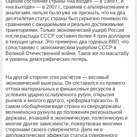
Оценив состояние страны «на входе» — в 1989 г., и
«на выходе» — в 2007 г., сравнив с альтернативами и
аналогами, нельзя было уже не признать, что на два
десятилетия статус страны был серьёзно понижен по
сравнению с ожидаемыми и реально достижимыми
траекториями. Только экономический ущерб России
после распада СССР составил более 4 трлн долларов
в текущих ценах. Это примерно два годовых ВВП, что
сопоставимо с экономическим ущербом СССР в
Великой Отечественной войне. Таков же по масштабу
и уровень демографических потерь.
На другой стороне этих расчётов — весомый
экономический выигрыш. Он составился из прямого
оттока материальных и финансовых ресурсов в
условиях ударно ослабленного рубля, открытия
рынков и многого другого, «реформаторского». В
самом обобщённом виде страна из сверхдержавы
молниеносно рухнула до положения региональной
державы, впавшей в экономическую, политическую и
многие другие зависимости, пожертвовав многими
сторонами своего суверенитета. Дело не в
дипломатических эффектах статуса суверенного