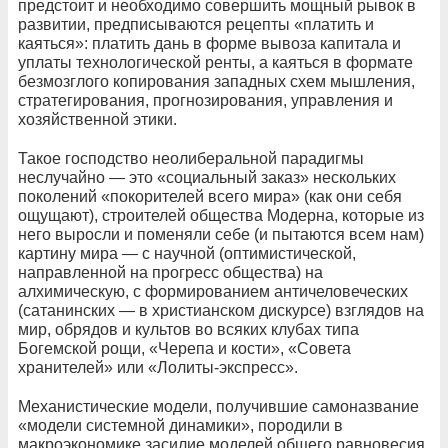
предстоит и необходимо совершить мощный рывок в
развитии, предписываются рецепты «платить и
каяться»: платить дань в форме вывоза капитала и
уплаты технологической ренты, а каяться в формате
безмозглого копирования западных схем мышления,
стратегирования, прогнозирования, управления и
хозяйственной этики.
Такое господство неолиберальной парадигмы
неслучайно — это «социальный заказ» нескольких
поколений «покорителей всего мира» (как они себя
ощущают), строителей общества Модерна, которые из
него выросли и поменяли себе (и пытаются всем нам)
картину мира — с научной (оптимистической,
направленной на прогресс общества) на
алхимическую, с формированием античеловеческих
(сатанинских — в христианском дискурсе) взглядов на
мир, обрядов и культов во всяких клубах типа
Богемской рощи, «Черепа и кости», «Совета
хранителей» или «Лолиты-экспресс».
Механистические модели, получившие самоназвание
«модели системной динамики», породили в
макроэкономике засилие моделей общего равновесия,