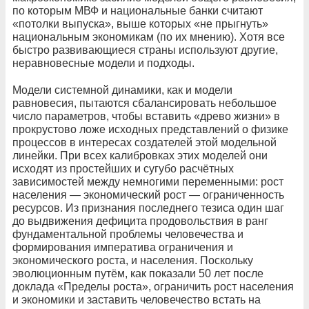
по которым МВФ и национальные банки считают
«потолки выпуска», выше которых «не прыгнуть»
национальным экономикам (по их мнению). Хотя все
быстро развивающиеся страны используют другие,
неравновесные модели и подходы.
Модели системной динамики, как и модели
равновесия, пытаются сбалансировать небольшое
число параметров, чтобы вставить «древо жизни» в
прокрустово ложе исходных представлений о физике
процессов в интересах создателей этой модельной
линейки. При всех калибровках этих моделей они
исходят из простейших и сугубо расчётных
зависимостей между немногими переменными: рост
населения — экономический рост — ограниченность
ресурсов. Из признания последнего тезиса один шаг
до выдвижения дефицита продовольствия в ранг
фундаментальной проблемы человечества и
формирования императива ограничения и
экономического роста, и населения. Поскольку
эволюционным путём, как показали 50 лет после
доклада «Пределы роста», ограничить рост населения
и экономики и заставить человечество встать на