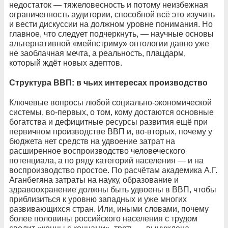
недостаток — тяжеловесность и потому неизбежная
ограниченность аудитории, способной всё это изучить
и вести дискуссии на должном уровне понимания. Но
главное, что следует подчеркнуть, — научные основы
альтернативной «мейнстриму» онтологии давно уже
не заоблачная мечта, а реальность, плацдарм,
который ждёт новых адептов.
Структура ВВП: в чьих интересах производство
Ключевые вопросы любой социально-экономической
системы, во‑первых, о том, кому достаются основные
богатства и дефицитные ресурсы развития ещё при
первичном производстве ВВП и, во‑вторых, почему у
бюджета нет средств на удвоение затрат на
расширенное воспроизводство человеческого
потенциала, а по ряду категорий населения — и на
воспроизводство простое. По расчётам академика А.Г.
Аганбегяна затраты на науку, образование и
здравоохранение должны быть удвоены в ВВП, чтобы
приблизиться к уровню западных и уже многих
развивающихся стран. Или, иными словами, почему
более половины российского населения с трудом