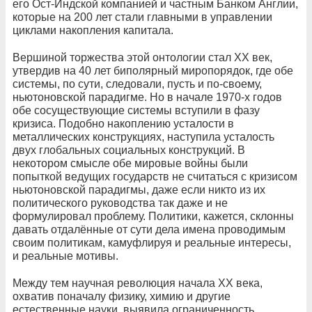
его Ост-Индской компанией и частным Банком Англии,
которые на 200 лет стали главными в управлении
циклами накопления капитала.
Вершиной торжества этой онтологии стал ХХ век,
утвердив на 40 лет биполярный миропорядок, где обе
системы, по сути, следовали, пусть и по‑своему,
ньютоновской парадигме. Но в начале 1970‑х годов
обе сосуществующие системы вступили в фазу
кризиса. Подобно накоплению усталости в
металлических конструкциях, наступила усталость
двух глобальных социальных конструкций. В
некотором смысле обе мировые войны были
попыткой ведущих государств не считаться с кризисом
ньютоновской парадигмы, даже если никто из их
политического руководства так даже и не
формулировал проблему. Политики, кажется, склонны
давать отдалённые от сути дела имена проводимым
своим политикам, камуфлируя и реальные интересы,
и реальные мотивы.
Между тем научная революция начала ХХ века,
охватив поначалу физику, химию и другие
естественные науки, выявила ограниченность