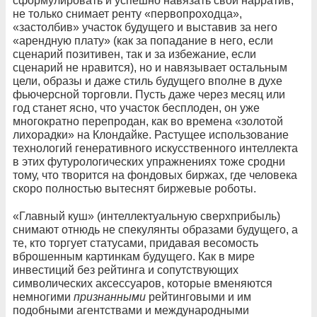
сформулировать и успешно навязать свой нарратив,
не только снимает ренту «первопроходца»,
«застолбив» участок будущего и выставив за него
«арендную плату» (как за попадание в него, если
сценарий позитивен, так и за избежание, если
сценарий не нравится), но и навязывает остальным
цели, образы и даже стиль будущего вполне в духе
фьючерсной торговли. Пусть даже через месяц или
год станет ясно, что участок бесплоден, он уже
многократно перепродан, как во времена «золотой
лихорадки» на Клондайке. Растущее использование
технологий генеративного искусственного интеллекта
в этих футурологических упражнениях тоже сродни
тому, что творится на фондовых биржах, где человека
скоро полностью вытеснят биржевые роботы.
«Главный куш» (интеллектуальную сверхприбыль)
снимают отнюдь не спекулянты образами будущего, а
те, кто торгует статусами, придавая весомость
вброшенным картинкам будущего. Как в мире
инвестиций без рейтинга и сопутствующих
символических аксессуаров, которые вменяются
немногими
признанными
рейтинговыми и им
подобными агентствами и международными