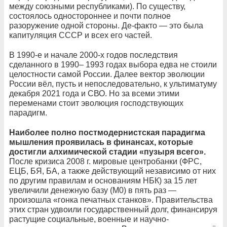
между союзными республиками). По существу,
состоялось одностороннее и почти полное
разоружение одной стороны. Де-факто — это была
капитуляция СССР и всех его частей.
В 1990‑е и начале 2000‑х годов последствия
сделанного в 1990– 1993 годах выбора едва не стоили
целостности самой России. Далее вектор эволюции
России вёл, пусть и непоследовательно, к ультиматуму
декабря 2021 года и СВО. Но за всеми этими
переменами стоит эволюция господствующих
парадигм.
Наиболее полно постмодернистская парадигма
мышления проявилась в финансах, которые
достигли алхимической стадии «пузыря всего».
После кризиса 2008 г. мировые центробанки (ФРС,
ЕЦБ, БЯ, БА, а также действующий независимо от них
по другим правилам и основаниям НБК) за 15 лет
увеличили денежную базу (М0) в пять раз —
произошла «гонка печатных станков». Правительства
этих стран удвоили государственный долг, финансируя
растущие социальные, военные и научно-