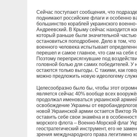
Сейчас поступают сообщения, что подразд
поднимают российские флаги и особенно в
большинство кораблей украинского военно-
Андреевский. В Крыму сейчас находится кон
который раньше были значительной частью 
остановиться поподробнее. Дело в том, чт
военного человека испытывает определенны
перешел и самое главное, что сам на себя 
Поэтому переприсягнувшие под воздействи
головной болью для самих победителей. У 
остаются только выгоды. С такими, как гово
можно предложить новую идеологему служ
Целесообразно было бы, чтобы этот огромн
является сейчас 40% вообще всех вооружё
продолжал именоваться украинской армией,
освобождение Украины от евробандерлого
новой Украинской армии остается Виктор Я
оставить себе свои знамёна и в особенност
морского флота – Военно-Морской флаг Укр
геостратегический инструмент, его не заме
зрения международного права легитимно к