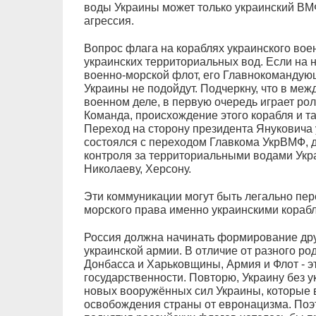
воды Украины может только украинский ВМ
агрессия.
Вопрос флага на кораблях украинского вое
украинских территориальных вод. Если на 
военно-морской флот, его Главнокомандую
Украины не подойдут. Подчеркну, что в ме
военном деле, в первую очередь играет рол
Команда, происхождение этого корабля и та
Переход на сторону президента Януковича 
состоялся с переходом Главкома УкрВМФ, д
контроля за территориальными водами Укр
Николаеву, Херсону.
Эти коммуникации могут быть легально пе
морского права именно украинскими кораб
Россия должна начинать формирование дру
украинской армии. В отличие от разного ро
Донбасса и Харьковщины, Армия и Флот - э
государственности. Повторю, Украину без у
новых вооружённых сил Украины, которые 
освобождения страны от евронацизма. Поэ