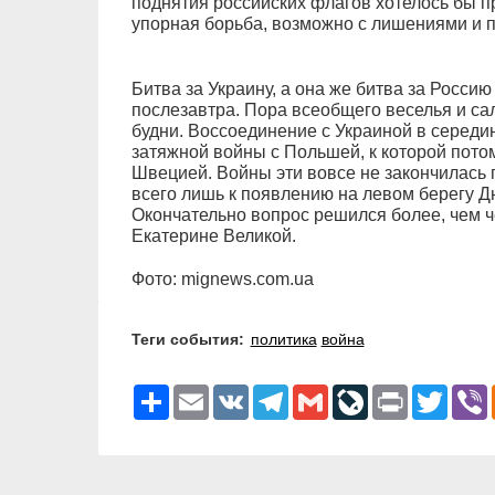
поднятия российских флагов хотелось бы п
упорная борьба, возможно с лишениями и 
Битва за Украину, а она же битва за Россию
послезавтра. Пора всеобщего веселья и са
будни. Воссоединение с Украиной в середин
затяжной войны с Польшей, к которой пото
Швецией. Войны эти вовсе не закончилась 
всего лишь к появлению на левом берегу Д
Окончательно вопрос решился более, чем ч
Екатерине Великой.
Фото: mignews.com.ua
Теги события:
политика
война
Ресурс
Email
VK
Telegram
Gmail
LiveJournal
Print
Twitter
V