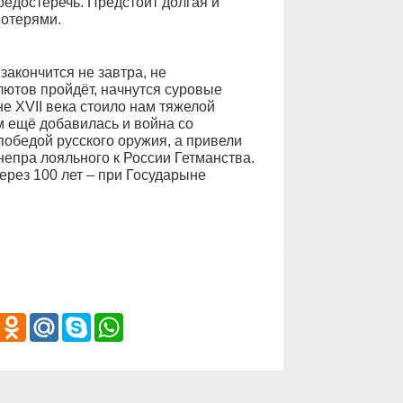
редостеречь. Предстоит долгая и
потерями.
 закончится не завтра, не
лютов пройдёт, начнутся суровые
е XVII века стоило нам тяжелой
м ещё добавилась и война со
победой русского оружия, а привели
непра лояльного к России Гетманства.
ерез 100 лет – при Государыне
iber
Odnoklassniki
Mail.Ru
Skype
WhatsApp