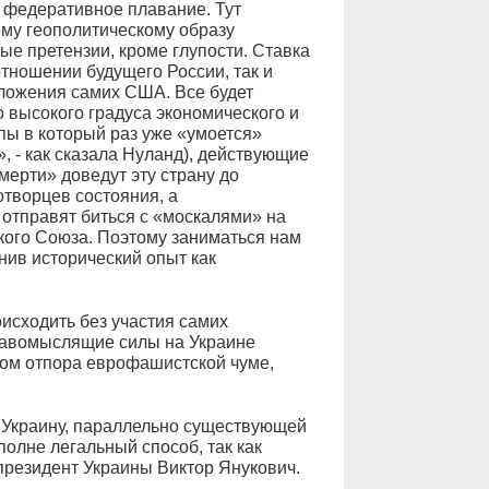
 федеративное плавание. Тут
ому геополитическому образу
е претензии, кроме глупости. Ставка
отношении будущего России, так и
ложения самих США. Все будет
о высокого градуса экономического и
пы в который раз уже «умоется»
 - как сказала Нуланд), действующие
мерти» доведут эту страну до
творцев состояния, а
отправят биться с «москалями» на
кого Союза. Поэтому заниматься нам
нив исторический опыт как
оисходить без участия самих
дравомыслящие силы на Украине
ком отпора еврофашистской чуме,
ю Украину, параллельно существующей
полне легальный способ, так как
президент Украины Виктор Янукович.