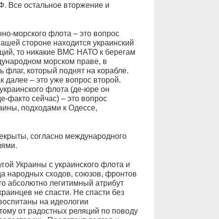
Ф. Все остальное вторжение и
нно-морского флота – это вопрос
нашей стороне находится украинский
щий, то никакие ВМС НАТО к берегам
ждународном морском праве, в
ь флаг, который поднят на корабле.
к далее – это уже вопрос второй.
украинского флота (де-юре он
е-факто сейчас) – это вопрос
аины, подходами к Одессе,
рекрыты, согласно международного
лями.
гой Украины с украинского флота и
да народных сходов, союзов, фронтов
то абсолютно легитимный атрибут
краинцев не спасти. Не спасти без
воспитаны на идеологии
тому от радостных реляций по поводу