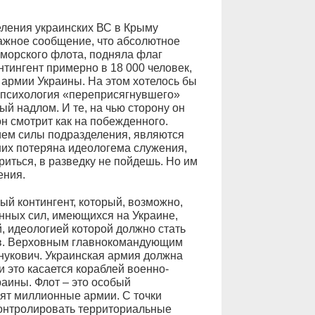
еления украинских ВС в Крыму
ажное сообщение, что абсолютное
морского флота, подняла флаг
тингент примерно в 18 000 человек,
армии Украины. На этом хотелось бы
о психология «переприсягнувшего»
й надлом. И те, на чью сторону он
он смотрит как на побежденного.
ем силы подразделения, являются
них потеряна идеологема служения,
риться, в разведку не пойдешь. Но им
ения.
ый контингент, который, возможно,
нных сил, имеющихся на Украине,
 идеологией которой должно стать
в. Верховным главнокомандующим
нукович. Украинская армия должна
и это касается кораблей военно-
аины. Флот – это особый
нят миллионные армии. С точки
онтролировать территориальные