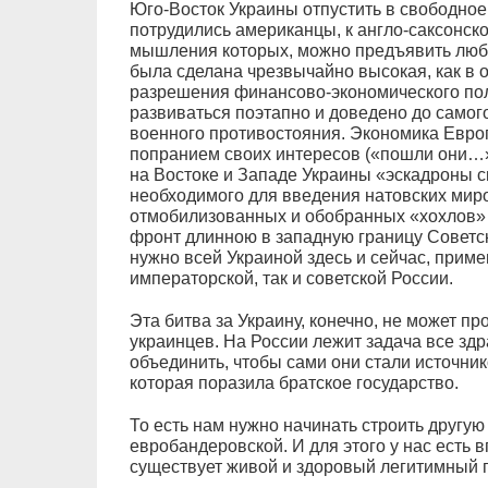
Юго-Восток Украины отпустить в свободное
потрудились американцы, к англо-саксонск
мышления которых, можно предъявить любы
была сделана чрезвычайно высокая, как в 
разрешения финансово-экономического по
развиваться поэтапно и доведено до самог
военного противостояния. Экономика Евро
попранием своих интересов («пошли они…»,
на Востоке и Западе Украины «эскадроны с
необходимого для введения натовских миро
отмобилизованных и обобранных «хохлов» 
фронт длинною в западную границу Советс
нужно всей Украиной здесь и сейчас, приме
императорской, так и советской России.
Эта битва за Украину, конечно, не может пр
украинцев. На России лежит задача все з
объединить, чтобы сами они стали источни
которая поразила братское государство.
То есть нам нужно начинать строить другу
евробандеровской. И для этого у нас есть в
существует живой и здоровый легитимный 