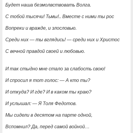
Будет наша безмолвствовать Волга.
С тобой тысячи! Тьмы!.. Вместе с ними ты рос
Вопреки и вражде, и злословью.
Среди них
—
ты вглядись!
—
среди них и Христос
С вечной правдой своей и любовью.
И так стыдно мне стало за слабость свою!
И спросил я тот голос:
—
А кто ты?
И откуда? И где? И в каком ты краю?
И услышал:
—
Я Толя Федотов.
Мы сидели в десятом на парте одной,
Вспомнил? Да, перед самой войной…