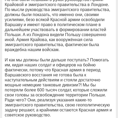
Крайовой и эмигрантского правительства в Лондоне.
По мысли руководства эмигрантского правительства,
должны были показать, что именно они, своими
усилиями, безо всякой Красной армии освободили
Варшаву и имеют право в политическом плане в
дальнейшем участвовать в формировании властей
Польши. А из Лондона видели Польшу совершенно
иной. Армия Крайова, как вооружённая сила
эмигрантского правительства, фактически была
враждебна нашим войскам.
И как мы должны были дальше поступать? Помогать
им, кидая наших солдат и офицеров на бойню
фактически, потому что Красная армия в период
Варшавского восстания не готова была к
наступательным действиям и стояли достаточно
мощные немецкие танковые дивизии?! Мы бы
потеряли более 600 тысяч солдат, которые сложили
свои головы за освобождение территории Польши.
Ради чего? Они, реализуя указания какие-то
эмигрантского правительства, свою геополитическую
задачу решают, а крайними остаются Красная армия и
советское руководство.