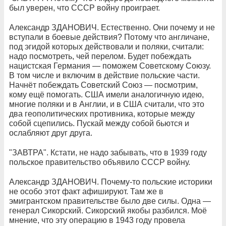
был уверен, что СССР войну проиграет.
Александр ЗДАНОВИЧ. Естественно. Они почему и не
вступали в боевые действия? Потому что англичане,
под эгидой которых действовали и поляки, считали:
надо посмотреть, чей перелом. Будет побеждать
нацистская Германия — поможем Советскому Союзу.
В том числе и включим в действие польские части.
Начнёт побеждать Советский Союз — посмотрим,
кому ещё помогать. США имели аналогичную идею,
многие поляки и в Англии, и в США считали, что это
два геополитических противника, которые между
собой сцепились. Пускай между собой бьются и
ослабляют друг друга.
"ЗАВТРА". Кстати, не надо забывать, что в 1939 году
польское правительство объявило СССР войну.
Александр ЗДАНОВИЧ. Почему-то польские историки
не особо этот факт афишируют. Там же в
эмигрантском правительстве было две силы. Одна —
генерал Сикорский. Сикорский якобы разбился. Моё
мнение, что эту операцию в 1943 году провела