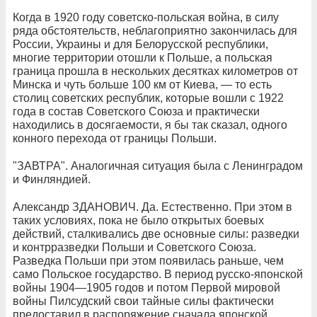
Когда в 1920 году советско-польская война, в силу
ряда обстоятельств, неблагоприятно закончилась для
России, Украины и для Белорусской республики,
многие территории отошли к Польше, а польская
граница прошла в нескольких десятках километров от
Минска и чуть больше 100 км от Киева, — то есть
столиц советских республик, которые вошли с 1922
года в состав Советского Союза и практически
находились в досягаемости, я бы так сказал, одного
конного перехода от границы Польши.
"ЗАВТРА". Аналогичная ситуация была с Ленинградом
и Финляндией.
Александр ЗДАНОВИЧ. Да. Естественно. При этом в
таких условиях, пока не было открытых боевых
действий, сталкивались две основные силы: разведки
и контрразведки Польши и Советского Союза.
Разведка Польши при этом появилась раньше, чем
само Польское государство. В период русско-японской
войны 1904—1905 годов и потом Первой мировой
войны Пилсудский свои тайные силы фактически
предоставил в распоряжение сначала японской