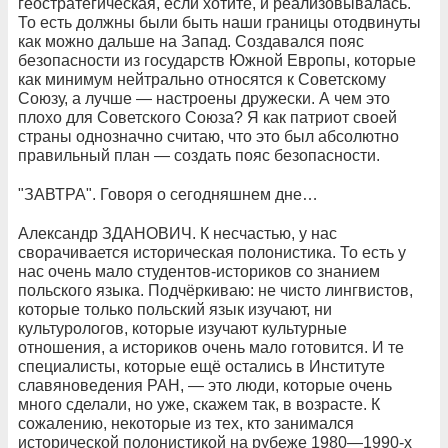
геостратегическая, если хотите, и реализовывалась.
То есть должны были быть наши границы отодвинуты
как можно дальше на Запад. Создавался пояс
безопасности из государств Южной Европы, которые
как минимум нейтрально относятся к Советскому
Союзу, а лучше — настроены дружески. А чем это
плохо для Советского Союза? Я как патриот своей
страны однозначно считаю, что это был абсолютно
правильный план — создать пояс безопасности.
"ЗАВТРА". Говоря о сегодняшнем дне…
Александр ЗДАНОВИЧ. К несчастью, у нас
сворачивается историческая полонистика. То есть у
нас очень мало студентов-историков со знанием
польского языка. Подчёркиваю: не чисто лингвистов,
которые только польский язык изучают, ни
культурологов, которые изучают культурные
отношения, а историков очень мало готовится. И те
специалисты, которые ещё остались в Институте
славяноведения РАН, — это люди, которые очень
много сделали, но уже, скажем так, в возрасте. К
сожалению, некоторые из тех, кто занимался
исторической полонистикой на рубеже 1980—1990-х