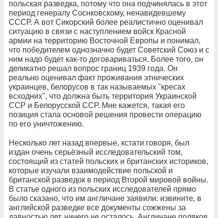
польская разведка, потому что она подчинялась в этот
период генералу Соснковскому, ненавидевшему
СССР. А вот Сикорский более реалистично оценивал
ситуацию в связи с наступлением войск Красной
армии на территорию Восточной Европы и понимал,
что победителем однозначно будет Советский Союз и с
ним надо будет как-то договариваться. Более того, он
деликатно решал вопрос границ 1939 года. Он
реально оценивал факт проживания этнических
украинцев, белорусов в так называемых "кресах
всходних", что должна быть территория Украинской
ССР и Белорусской ССР. Мне кажется, такая его
позиция стала основой решения провести операцию
по его уничтожению.
Несколько лет назад впервые, кстати говоря, был
издан очень серьёзный исследовательский том,
состоящий из статей польских и британских историков,
которые изучали взаимодействие польской и
британской разведок в период Второй мировой войны.
В статье одного из польских исследователей прямо
было сказано, что им англичане заявили: извините, в
английской разведке все документы сожжены за
давностью лет, ничего не осталось. Англичане поляков