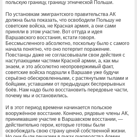
польскую границу, границу этнической Польши.
По установкам эмигрантского правительства АК
должна была показать, что освободили Польшу не
советские войска, не Красная армия, а они сами
приняли в этом участие. Вот оттуда и идея
Варшавского восстания, кстати говоря.
Бессмысленного абсолютно, поскольку было с самого
начала понятно, что оно потерпит поражение.
Повстанцы даже не согласовывали свои действия с
наступающими частями Красной армии, а, как мы
знаем, и это абсолютно неопровержимый факт,
советские войска подошли к Варшаве уже будучи
серьёзно обескровленными, с растянутыми тылами и
бойцами, уставшими от предыдущих беспрерывных
боёв. Нам надо было восстановить передовые части,
почему мы и остановились.
И в этот период времени начинается польское
вооружённое восстание. Конечно, рядовые члены АК,
принимавшие участие в Варшавском восстании, —
действительно герои, которые готовы были
освобождать свою страну ценой собственной жизни.
Но они были пешками в руках руководства Армии