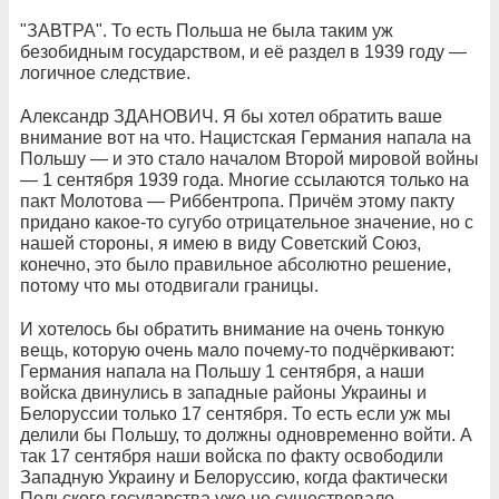
"ЗАВТРА". То есть Польша не была таким уж
безобидным государством, и её раздел в 1939 году —
логичное следствие.
Александр ЗДАНОВИЧ. Я бы хотел обратить ваше
внимание вот на что. Нацистская Германия напала на
Польшу — и это стало началом Второй мировой войны
— 1 сентября 1939 года. Многие ссылаются только на
пакт Молотова — Риббентропа. Причём этому пакту
придано какое-то сугубо отрицательное значение, но с
нашей стороны, я имею в виду Советский Союз,
конечно, это было правильное абсолютно решение,
потому что мы отодвигали границы.
И хотелось бы обратить внимание на очень тонкую
вещь, которую очень мало почему-то подчёркивают:
Германия напала на Польшу 1 сентября, а наши
войска двинулись в западные районы Украины и
Белоруссии только 17 сентября. То есть если уж мы
делили бы Польшу, то должны одновременно войти. А
так 17 сентября наши войска по факту освободили
Западную Украину и Белоруссию, когда фактически
Польского государства уже не существовало.