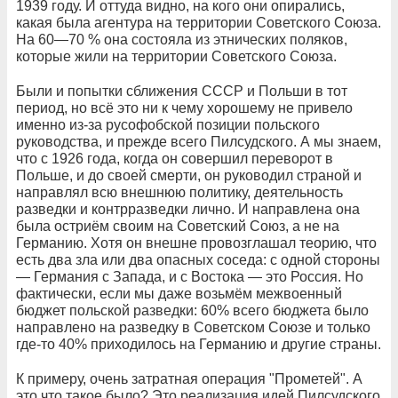
1939 году. И оттуда видно, на кого они опирались,
какая была агентура на территории Советского Союза.
На 60—70 % она состояла из этнических поляков,
которые жили на территории Советского Союза.
Были и попытки сближения СССР и Польши в тот
период, но всё это ни к чему хорошему не привело
именно из-за русофобской позиции польского
руководства, и прежде всего Пилсудского. А мы знаем,
что с 1926 года, когда он совершил переворот в
Польше, и до своей смерти, он руководил страной и
направлял всю внешнюю политику, деятельность
разведки и контрразведки лично. И направлена она
была остриём своим на Советский Союз, а не на
Германию. Хотя он внешне провозглашал теорию, что
есть два зла или два опасных соседа: с одной стороны
— Германия с Запада, и с Востока — это Россия. Но
фактически, если мы даже возьмём межвоенный
бюджет польской разведки: 60% всего бюджета было
направлено на разведку в Советском Союзе и только
где-то 40% приходилось на Германию и другие страны.
К примеру, очень затратная операция "Прометей". А
это что такое было? Это реализация идей Пилсудского