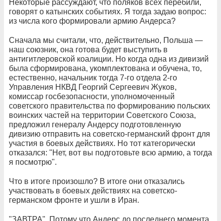
Некоторые рассуждают, что поляков всех перебили,
говорят о катынских событиях. Я тогда задаю вопрос:
из числа кого формировали армию Андерса?
Сначала мы считали, что, действительно, Польша —
наш союзник, она готова будет выступить в
антигитлеровской коалиции. Но когда одна из дивизий
была сформирована, укомплектована и обучена, то,
естественно, начальник тогда 7-го отдела 2-го
Управления НКВД Георгий Сергеевич Жуков,
комиссар госбезопасности, уполномоченный
советского правительства по формированию польских
воинских частей на территории Советского Союза,
предложил генералу Андерсу подготовленную
дивизию отправить на советско-германский фронт для
участия в боевых действиях. Но тот категорически
отказался: "Нет, вот вы подготовьте всю армию, а тогда
я посмотрю".
Что в итоге произошло? В итоге они отказались
участвовать в боевых действиях на советско-
германском фронте и ушли в Иран.
"ЗАВТРА". Потому что Андерс до последнего момента