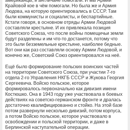
американцы, и англичане помогали. И мы Армии
Крайовой кое в чём помогали. Но была же и Армия
Людова, на которую ориентировались в СССР. Там
были коммунисты и социалисты, и беспартийные.
Кстати говоря, в основном отряды Армии Людовой
составляли крестьяне. И их привлекала позиция
Советского Союза, что после войны помещичьи земли
будут разделены и им что-то достанется, потому что
это были безземельные крестьяне, наиболее бедные.
Вот они как раз составляли основу Армии Людовой, и
конечно же, Советский Союз ориентировался на неё.
Ещё было формирование польских воинских частей
на территории Советского Союза, при участии 7-го
отдела 2-го Управления НКГБ СССР и Жукова Георгия
Сергеевича. Войско польское, которое
формировалось первоначально как дивизия имени
Костюшко. Она в 1943 году уже участвовала в боевых
действиях на советско-германском фронте и дралась
достаточно квалифицированно и стойко. На этой базе
потом развернули несколько дивизий, потом корпуса,
а потом Войско польское, которое участвовало в
освобождении и польской территории, и даже в
Берлинской наступательной операции.