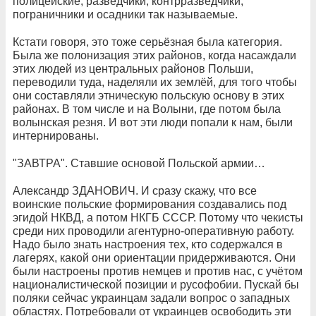
полицейские, разведчики, контрразведчики,
пограничники и осадники так называемые.
Кстати говоря, это тоже серьёзная была категория.
Была же полонизация этих районов, когда насаждали
этих людей из центральных районов Польши,
переводили туда, наделяли их землёй, для того чтобы
они составляли этническую польскую основу в этих
районах. В том числе и на Волыни, где потом была
волынская резня. И вот эти люди попали к нам, были
интернированы.
"ЗАВТРА". Ставшие основой Польской армии…
Александр ЗДАНОВИЧ. И сразу скажу, что все
воинские польские формирования создавались под
эгидой НКВД, а потом НКГБ СССР. Потому что чекисты
среди них проводили агентурно-оперативную работу.
Надо было знать настроения тех, кто содержался в
лагерях, какой они ориентации придерживаются. Они
были настроены против немцев и против нас, с учётом
националистической позиции и русофобии. Пускай бы
поляки сейчас украинцам задали вопрос о западных
областях. Потребовали от украинцев освободить эти