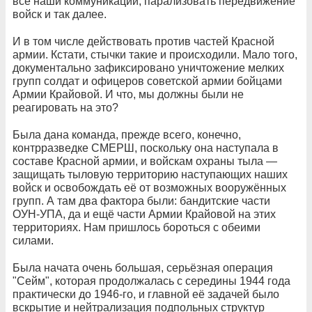
все наши коммуникации, парализовать передвижение
войск и так далее.
И в том числе действовать против частей Красной
армии. Кстати, стычки такие и происходили. Мало того,
документально зафиксировано уничтожение мелких
групп солдат и офицеров советской армии бойцами
Армии Крайовой. И что, мы должны были не
реагировать на это?
Была дана команда, прежде всего, конечно,
контрразведке СМЕРШ, поскольку она наступала в
составе Красной армии, и войскам охраны тыла —
защищать тыловую территорию наступающих наших
войск и освобождать её от возможных вооружённых
групп. А там два фактора были: бандитские части
ОУН-УПА, да и ещё части Армии Крайовой на этих
территориях. Нам пришлось бороться с обеими
силами.
Была начата очень большая, серьёзная операция
"Сейм", которая продолжалась с середины 1944 года
практически до 1946-го, и главной её задачей было
вскрытие и нейтрализация подпольных структур