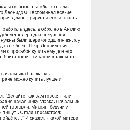
ич, я не помню, чтобы он с кем-
ётр Леонидович вспоминал всякие
ория демонстрирует и его, и власть.
л работать здесь, а обратно в Англию
турбодетандера для получения
му нужны были шарикоподшипники, а у
дов не было. Пётр Леонидович
и с просьбой купить ему для его
 британской компании в таком-то
 начальника Главка: мы
стране можно купить лучше и
: "Делайте, как вам говорят, или
правил начальнику главка. Начальник
ней торговли. Микоян, будучи у
и пишут". Сталин посмотрел:
е пойдёте…" И сказал, к какой матери