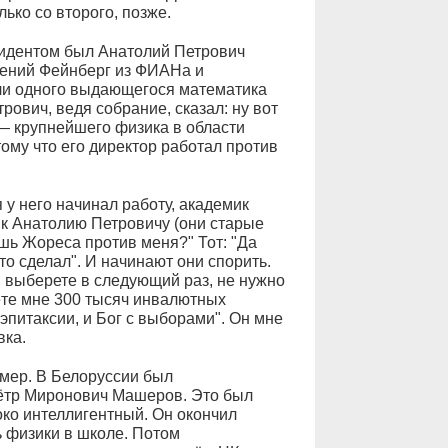
лько со второго, позже.
зидентом был Анатолий Петрович
гений Фейнберг из ФИАНа и
али одного выдающегося математика
рович, ведя собрание, сказал: ну вот
— крупнейшего физика в области
му что его директор работал против
у него начинал работу, академик
к Анатолию Петровичу (они старые
ешь Жореса против меня?" Тот: "Да
то сделал". И начинают они спорить.
, выберете в следующий раз, не нужно
аёте мне 300 тысяч инвалютных
эпитаксии, и Бог с выборами". Он мне
вка.
имер. В Белоруссии был
ётр Миронович Машеров. Это был
ко интеллигентный. Он окончил
ь физики в школе. Потом