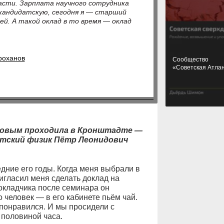
ласти. Зарплата научного сотрудника
 кандидатскую, сегодня я — старший
ей. А такой оклад в то время — оклад
роханов
Cообщество
«Советская Атла
ровым проходила в Кронштадте —
ветский физик Пётр Леонидович
ние его годы. Когда меня выбрали в
игласил меня сделать доклад на
докладчика после семинара он
 человек — в его кабинете пьём чай.
понравился. И мы просидели с
 половиной часа.