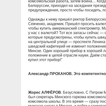
комсомольская работа, затем война… Когда
Белоруссии, приходил на заседания презид
предупреждения, просто чтобы посидеть, по
Однажды к нему пришёл ректор Белорусско
Севченко, академик. Пришёл просить валю
чтобы купить американский спектрометр. М
у нас с валютой? Тот все запасы сейчас — 
которые предусмотрены, чтобы купить шве
на центральной улице — проспекте Ленина
шведский кафетерий не изменит положение
Минске. Один хороший прибор в хорошей л
положение в целой отрасли науки. Даём сто
купил этот прибор!"
Александр ПРОХАНОВ. Это компетентно
Жорес АЛФЁРОВ
. Безусловно. С Петром 
был секретарь Минского горкома комсомола,
комсомола школы. В это время — сразу пос
мужская школа в Минске, и пойти к секрета