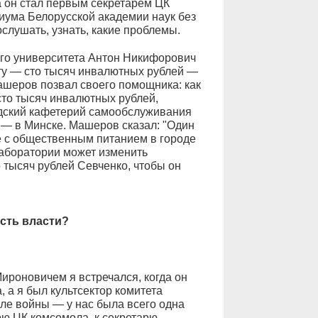
 он стал первым секретарём ЦК
иума Белорусской академии наук без
слушать, узнать, какие проблемы.
го университета Антон Никифорович
ту — сто тысяч инвалютных рублей —
ашеров позвал своего помощника: как
сто тысяч инвалютных рублей,
дский кафетерий самообслуживания
 — в Минске. Машеров сказал: "Один
 с общественным питанием в городе
аборатории может изменить
 тысяч рублей Севченко, чтобы он
сть власти?
Мироновичем я встречался, когда он
 а я был культсектор комитета
ле войны — у нас была всего одна
рю ЦК комсомола, к секретарю