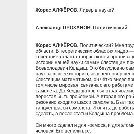
Жорес АЛФЁРОВ.
Лидер в науке?
Александр ПРОХАНОВ. Политический.
Жорес АЛФЁРОВ.
Политический? Мне трудн
области. В теоретических областях лидер —
сочетание таланта творческого и организа
истории нашей науки самым блестящим пр
Всеволодович Келдыш. Это безусловно са
наук за всю её историю, человек совершен
блестящим математиком, он чётко видел при
том числе мировая, связана с его работам
самолёта. До Келдыша крылья отваливалис
перестал быть проблемой. А вторая его ра
резонанс входило шасси самолёта. Был так
танцует шасси самолета. И опять: до работ
сделать, а после статьи Келдыша проблема
Он много сделал и для космоса, и для ато
человек! Его ценили все.