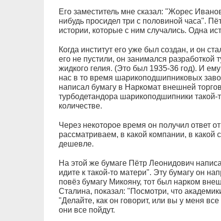
Его заместитель мне сказал: "Жорес Иванов
нибудь просидел три с половиной часа". П
истории, которые с ним случались. Одна ист
Когда институт его уже был создан, и он ста
его не пустили, он занимался разработкой 
жидкого гелия. (Это был 1935-36 год). И е
нас в то время шарикоподшипниковых заво
написал бумагу в Наркомат внешней торговл
турбодетандора шарикоподшипники такой-то
количестве.
Через некоторое время он получил ответ от
рассматриваем, в какой компании, в какой 
дешевле.
На этой же бумаге Пётр Леонидович написал
идите к такой-то матери". Эту бумагу он на
повёз бумагу Микояну, тот был нарком внеш
Сталина, показал: "Посмотри, что академик
"Делайте, как он говорит, или вы у меня вс
они все пойдут.