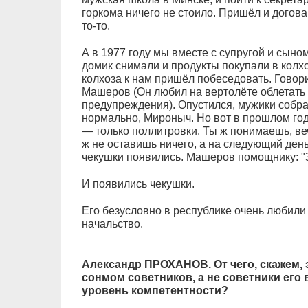
горкома ничего не стоило. Пришёл и догова
то-то.
А в 1977 году мы вместе с супругой и сын
домик снимали и продукты покупали в кол
колхоза к нам пришёл побеседовать. Говори
Машеров (Он любил на вертолёте облетать 
предупреждения). Опустился, мужики собрал
нормально, Мироныч. Но вот в прошлом году
— только поллитровки. Ты ж понимаешь, веч
ж не оставишь ничего, а на следующий день
чекушки появились. Машеров помощнику: "
И появились чекушки.
Его безусловно в республике очень любили 
начальство.
Александр ПРОХАНОВ. От чего, скажем, 
сонмом советников, а не советники его 
уровень компетентности?