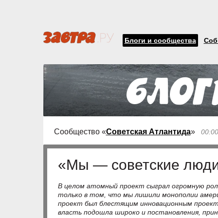
Блоги и сообщества
Соб
Сообщество «
Советская Атлантида
»
00:0
«Мы — советские люд
В целом атомный проект сыграл огромную рол
только в том, что мы лишили монополии амер
проект был блестящим инновационным проекто
власть подошла широко и постановления, при