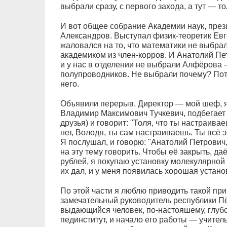
выбрали сразу, с первого захода, а тут — то
И вот общее собрание Академии наук, пре
Александров. Выступал физик-теоретик Ев
жаловался на то, что математики не выбр
академиком из член-корров. И Анатолий Пет
и у нас в отделении не выбрали Алфёрова 
полупроводников. Не выбрали почему? Пото
него.
Объявили перерыв. Директор — мой шеф, я 
Владимир Максимович Тучкевич, подбегает 
друзья) и говорит: "Толя, что ты настраива
нет, Володя, ты сам настраиваешь. Ты всё э
Я послушал, и говорю: "Анатолий Петрович
на эту тему говорить. Чтобы её закрыть, д
рублей, я покупаю установку молекулярной 
их дал, и у меня появилась хорошая устано
По этой части я люблю приводить такой пр
замечательный руководитель республики П
выдающийся человек, по-настояшему, глубо
пединститут, и начало его работы — учител