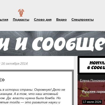
ытия
Подкасты
Слово дня
Видео
Спецпроекты
0 16 октября 2014
и»
Елена Пономар
ь в истории страны. Огромную! Дело не
Русские горк
иканцев. А в том, что наш атомный
м. Да: власти нужна была бомба. Но
нятые тогда — это развитие науки и
17 июля 2026