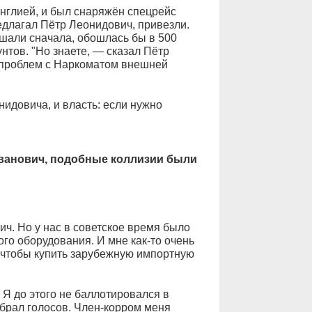
нглией, и был снаряжён спецрейс
едлагал Пётр Леонидович, привезли.
ушали сначала, обошлась бы в 500
нтов. "Но знаете, — сказал Пётр
х проблем с Наркоматом внешней
идовича, и власть: если нужно
ванович, подобные коллизии были
ч. Но у нас в советское время было
го оборудования. И мне как-то очень
 чтобы купить зарубежную импортную
 Я до этого не баллотировался в
обрал голосов. Член-корром меня