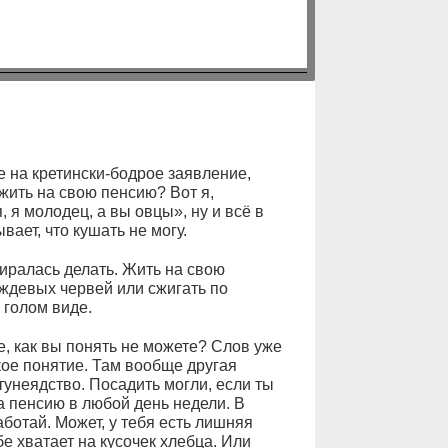
е на кретински-бодрое заявление,
 жить на свою пенсию? Вот я,
 я молодец, а вы овцы», ну и всё в
вает, что кушать не могу.
биралась делать. Жить на свою
ждевых червей или сжигать по
 голом виде.
е, как вы понять не можете? Слов уже
ское понятие. Там вообще другая
тунеядство. Посадить могли, если ты
а пенсию в любой день недели. В
аботай. Может, у тебя есть лишняя
е хватает на кусочек хлебца. Или