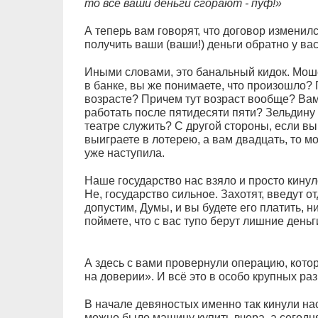
то все ваши деньги сгорают - пуф!»
А теперь вам говорят, что договор изменил
получить ваши (ваши!) деньги обратно у ва
Иными словами, это банальный кидок. Моше
в банке, вы же понимаете, что произошло? П
возрасте? Причем тут возраст вообще? Вам
работать после пятидесяти пяти? Зельдину
театре служить? С другой стороны, если вы
выиграете в лотерею, а вам двадцать, то м
уже наступила.
Наше государство нас взяло и просто кинул
Не, государство сильное. Захотят, введут 
допустим, Думы, и вы будете его платить, н
поймете, что с вас тупо берут лишние деньг
А здесь с вами провернули операцию, кото
на доверии». И всё это в особо крупных ра
В начале девяностых именно так кинули на
можно было машину купить вчера, а сегодня