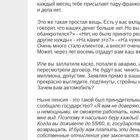
каждый месяц тебе присылает пару франко
и дела нет.
Это же такая простая вещь. Есть у вас вкла
говорят, что ваших денег больше нет. Но в
обанкротился?» - «Нет, но было принято р
другие нужды» - «На какие это?» - «На нужны
Очень много стало клиентов, а вносят очень
Может, через лет восемь отдадут вам ваш 
Или вы заплатили каско, попали в аварию, а
пересмотрели договор. Не будут вас чинить
миллиона, допустим. Заявляя прямо в ваши 
прекрасно выглядите, подтянуты, стройны 
Зачем вам автомобиль?
Ныне пенсия - это такой был принудительны
сообщало государство? «
Я вам не доверяю
и немощными, не сможете работать, нач
мне вид. Поэтому я насильно беру каждый м
Когда вы доживете до 55/60, я, государст
возвращать. И буду вам платить эти день
собственные отчисления уже закончатся.