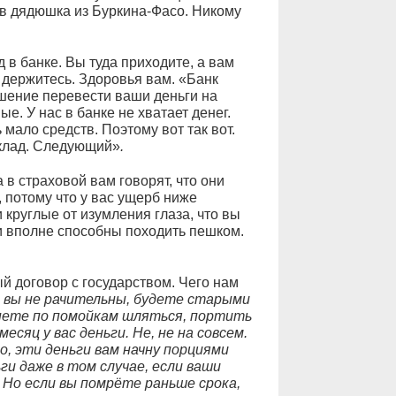
в дядюшка из Буркина-Фасо. Никому
д в банке. Вы туда приходите, а вам
ы держитесь. Здоровья вам. «Банк
ешение перевести ваши деньги на
е. У нас в банке не хватает денег.
 мало средств. Поэтому вот так вот.
вклад. Следующий»
.
 в страховой вам говорят, что они
, потому что у вас ущерб ниже
круглые от изумления глаза, что вы
и вполне способны походить пешком.
й договор с государством. Чего нам
, вы не рачительны, будете старыми
нете по помойкам шляться, портить
есяц у вас деньги. Не, не на совсем.
во, эти деньги вам начну порциями
ги даже в том случае, если ваши
 Но если вы помрёте раньше срока,