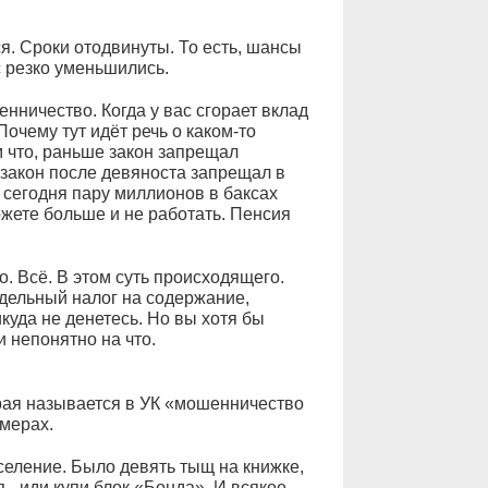
ся. Сроки отодвинуты. То есть, шансы
с резко уменьшились.
нничество. Когда у вас сгорает вклад
очему тут идёт речь о каком-то
 что, раньше закон запрещал
 закон после девяноста запрещал в
 сегодня пару миллионов в баксах
ожете больше и не работать. Пенсия
о. Всё. В этом суть происходящего.
отдельный налог на содержание,
икуда не денетесь. Но вы хотя бы
и непонятно на что.
рая называется в УК «мошенничество
змерах.
селение. Было девять тыщ на книжке,
 - иди купи блок «Бонда». И всякое