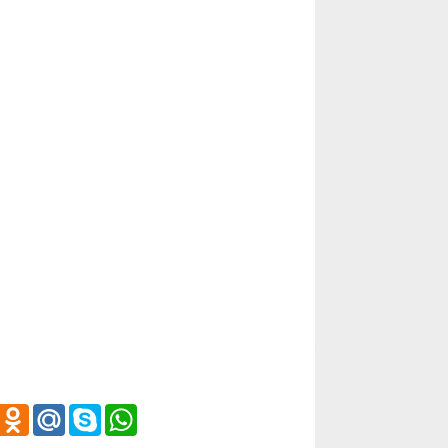
iber
Odnoklassniki
Mail.Ru
Skype
WhatsApp