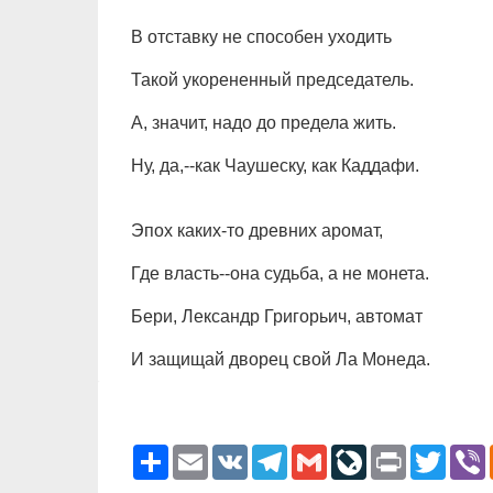
В отставку не способен уходить
Такой укорененный председатель.
А, значит, надо до предела жить.
Ну, да,--как Чаушеску, как Каддафи.
Эпох каких-то древних аромат,
Где власть--она судьба, а не монета.
Бери, Лександр Григорьич, автомат
И защищай дворец свой Ла Монеда.
Ресурс
Email
VK
Telegram
Gmail
LiveJournal
Print
Twitter
V