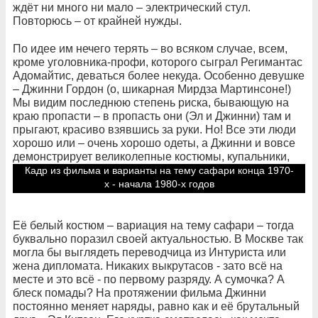
ждёт ни много ни мало – электрический стул.
Повторюсь – от крайней нужды.
По идее им нечего терять – во всяком случае, всем,
кроме уголовника-профи, которого сыграл Регимантас
Адомайтис, деваться более некуда. Особенно девушке
– Джинни Гордон (о, шикарная Мирдза Мартинсоне!)
Мы видим последнюю степень риска, бывающую на
краю пропасти – в пропасть они (Эл и Джинни) там и
прыгают, красиво взявшись за руки. Но! Все эти люди
хорошо или – очень хорошо одеты, а Джинни и вовсе
демонстрирует великолепные костюмы, купальники,
обувь и – причёски.
Кадр из фильма и варианты на тему сафари конца 1970-
х - начала 1980-х годов
Её белый костюм – вариация на тему сафари – тогда
буквально поразил своей актуальностью. В Москве так
могла бы выглядеть переводчица из Интуриста или
жена дипломата. Никаких выкрутасов - зато всё на
месте и это всё - по первому разряду. А сумочка? А
блеск помады? На протяжении фильма Джинни
постоянно меняет наряды, равно как и её брутальный