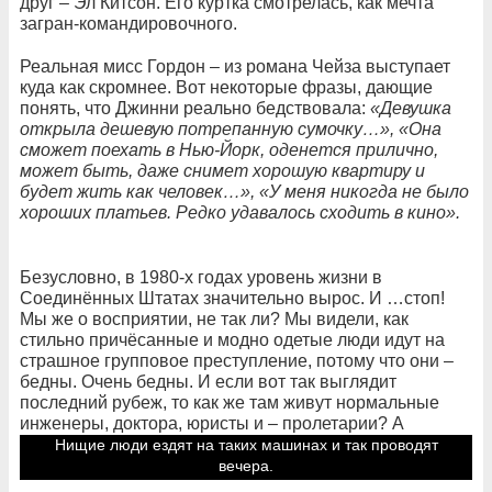
друг – Эл Китсон. Его куртка смотрелась, как мечта
загран-командировочного.
Реальная мисс Гордон – из романа Чейза выступает
куда как скромнее. Вот некоторые фразы, дающие
понять, что Джинни реально бедствовала:
«Девушка
открыла дешевую потрепанную сумочку…», «Она
сможет поехать в Нью-Йорк, оденется прилично,
может быть, даже снимет хорошую квартиру и
будет жить как человек…», «У меня никогда не было
хороших платьев. Редко удавалось сходить в кино».
Безусловно, в 1980-х годах уровень жизни в
Соединённых Штатах значительно вырос. И …стоп!
Мы же о восприятии, не так ли? Мы видели, как
стильно причёсанные и модно одетые люди идут на
страшное групповое преступление, потому что они –
бедны. Очень бедны. И если вот так выглядит
последний рубеж, то как же там живут нормальные
инженеры, доктора, юристы и – пролетарии? А
чиновники министерств и ведомств?
Нищие люди ездят на таких машинах и так проводят
вечера.