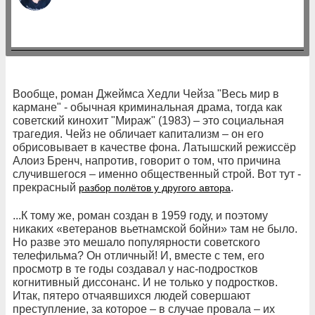
Вообще, роман Джеймса Хедли Чейза "Весь мир в
кармане" - обычная криминальная драма, тогда как
советский кинохит "Мираж" (1983) – это социальная
трагедия. Чейз не обличает капитализм – он его
обрисовывает в качестве фона. Латышский режиссёр
Алоиз Бренч, напротив, говорит о том, что причина
случившегося – именно общественный строй. Вот тут -
прекрасный
.
разбор полётов у другого автора
...К тому же, роман создан в 1959 году, и поэтому
никаких «ветеранов вьетнамской бойни» там не было.
Но разве это мешало популярности советского
телефильма? Он отличный! И, вместе с тем, его
просмотр в те годы создавал у нас-подростков
когнитивный диссонанс. И не только у подростков.
Итак, пятеро отчаявшихся людей совершают
преступление, за которое – в случае провала – их