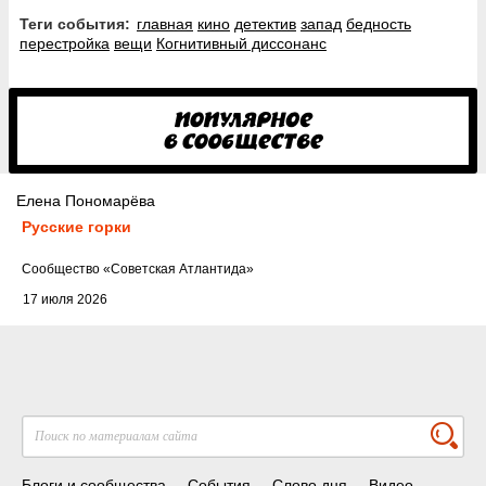
Теги события:
главная
кино
детектив
запад
бедность
перестройка
вещи
Когнитивный диссонанс
Елена Пономарёва
Русские горки
Cообщество
«Советская Атлантида»
17 июля 2026
Блоги и сообщества
События
Слово дня
Видео