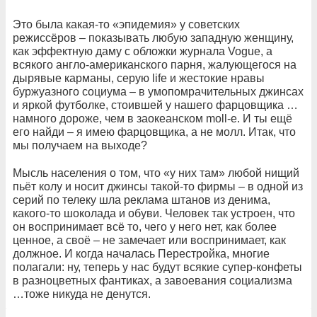
Это была какая-то «эпидемия» у советских
режиссёров – показывать любую западную женщину,
как эффектную даму с обложки журнала Vogue, а
всякого англо-американского парня, жалующегося на
дырявые карманы, серую life и жестокие нравы
буржуазного социума – в умопомрачительных джинсах
и яркой футболке, стоившей у нашего фарцовщика …
намного дороже, чем в заокеанском moll-e. И ты ещё
его найди – я имею фарцовщика, а не молл. Итак, что
мы получаем на выходе?
Мысль населения о том, что «у них там» любой нищий
пьёт колу и носит джинсы такой-то фирмы – в одной из
серий по телеку шла реклама штанов из денима,
какого-то шоколада и обуви. Человек так устроен, что
он воспринимает всё то, чего у него нет, как более
ценное, а своё – не замечает или воспринимает, как
должное. И когда началась Перестройка, многие
полагали: ну, теперь у нас будут всякие супер-конфеты
в разноцветных фантиках, а завоевания социализма
…тоже никуда не денутся.