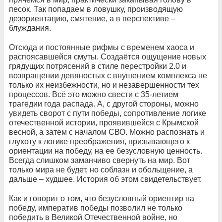
песок. Так попадаем в ловушку, производящую
дезориентацию, смятение, а в перспективе –
блуждания.
Отсюда и постоянные рифмы с временем хаоса и
распоясавшейся смуты. Создаётся ощущение новых
грядущих потрясений в стиле перестройки 2.0 и
возвращении девяностых с внушением комплекса не
только их неизбежности, но и незавершенности тех
процессов. Всё это можно свести с 35-летием
трагедии года распада. А, с другой стороны, можно
увидеть сворот с пути победы, сопротивление логике
отечественной истории, проявившейся с Крымской
весной, а затем с началом СВО. Можно распознать и
глухоту к логике преображения, призывающего к
ориентации на победу, на ее безусловную ценность.
Всегда слишком заманчиво свернуть на мир. Вот
только мира не будет, но соблазн и обольщение, а
дальше – худшее. История об этом свидетельствует.
Как и говорит о том, что безусловный ориентир на
победу, императив победы позволил не только
победить в Великой Отечественной войне, но