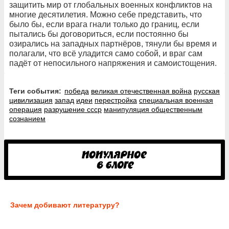
защитить мир от глобальных военных конфликтов на
многие десятилетия. Можно себе представить, что
было бы, если врага гнали только до границ, если
пытались бы договориться, если постоянно бы
озирались на западных партнёров, тянули бы время и
полагали, что всё уладится само собой, и враг сам
падёт от непосильного напряжения и самоистощения.
Теги события:
победа
великая отечественная война
русская
цивилизация
запад
идеи
перестройка
специальная военная
операция
разрушение ссср
манипуляция общественным
сознанием
Зачем добивают литературу?