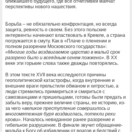
ближайшего будущего, где всё отчетливей маячат
перспективы нового нашествия.
Борьба – не обязательно конфронтация, но всегда
защита, ревность о своем. Без этого польские
интервенты начинают властвовать в Кремле, а страна
погружается в смуту. Как в «Плаче о пленении и
полном разорении Московского государства»:
«Многие годы воздвигаемое царство в малый срок
разорено было и всеядным огнем пожжено»
. В ХХ
веке эти горькие слова также дважды повторялись.
В этом тексте XVII века исследуются причины
геополитической катастрофы, когда внутренние и
внешние враги прельстили обманом и хитростью, а
люди стремились примириться и смириться с
самозванцами и пришельцами, готовы были предать и
забыть веру, прежнее величие страны, ее историю, из-
за чего «
великое преступление совершилось и
многомятежная буря воздвиглась, потекли реки
крови»
. Началось невиданное ранее разорение и
гибельное разрушение. В финале звучит обращение-
мольба к Богу об избавлении от врагов и бедствий с