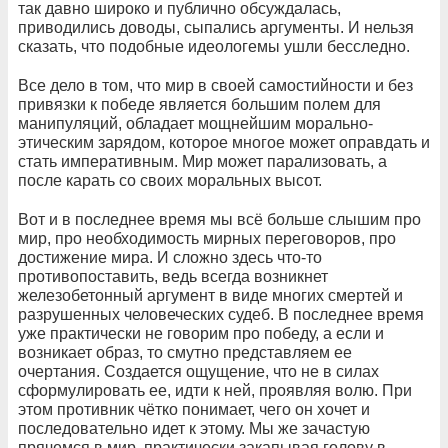
так давно широко и публично обсуждалась,
приводились доводы, сыпались аргументы. И нельзя
сказать, что подобные идеологемы ушли бесследно.
Все дело в том, что мир в своей самостийности и без
привязки к победе является большим полем для
манипуляций, обладает мощнейшим морально-
этическим зарядом, которое многое может оправдать и
стать императивным. Мир может парализовать, а
после карать со своих моральных высот.
Вот и в последнее время мы всё больше слышим про
мир, про необходимость мирных переговоров, про
достижение мира. И сложно здесь что-то
противопоставить, ведь всегда возникнет
железобетонный аргумент в виде многих смертей и
разрушенных человеческих судеб. В последнее время
уже практически не говорим про победу, а если и
возникает образ, то смутно представляем ее
очертания. Создается ощущение, что не в силах
сформулировать ее, идти к ней, проявляя волю. При
этом противник чётко понимает, чего он хочет и
последовательно идет к этому. Мы же зачастую
прячемся в мир, практически закапывая голову в