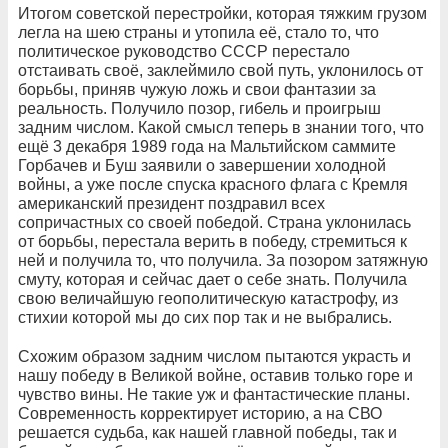
Итогом советской перестройки, которая тяжким грузом
легла на шею страны и утопила её, стало то, что
политическое руководство СССР перестало
отстаивать своё, заклеймило свой путь, уклонилось от
борьбы, приняв чужую ложь и свои фантазии за
реальность. Получило позор, гибель и проигрыш
задним числом. Какой смысл теперь в знании того, что
ещё 3 декабря 1989 года на Мальтийском саммите
Горбачев и Буш заявили о завершении холодной
войны, а уже после спуска красного флага с Кремля
американский президент поздравил всех
сопричастных со своей победой. Страна уклонилась
от борьбы, перестала верить в победу, стремиться к
ней и получила то, что получила. За позором затяжную
смуту, которая и сейчас дает о себе знать. Получила
свою величайшую геополитическую катастрофу, из
стихии которой мы до сих пор так и не выбрались.
Схожим образом задним числом пытаются украсть и
нашу победу в Великой войне, оставив только горе и
чувство вины. Не такие уж и фантастические планы.
Современность корректирует историю, а на СВО
решается судьба, как нашей главной победы, так и