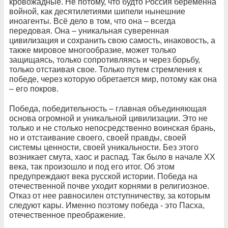
кровожадные. Не потому, что будто Россия беременна
войной, как десятилетиями шипели нынешние
иноагенты. Всё дело в том, что она – всегда
передовая. Она – уникальная суверенная
цивилизация и сохранить свою самость, инаковость, а
также мировое многообразие, может только
защищаясь, только сопротивляясь и через борьбу,
только отстаивая свое. Только путем стремления к
победе, через которую обретается мир, потому как она
– его покров.
Победа, победительность – главная объединяющая
основа огромной и уникальной цивилизации. Это не
только и не столько непосредственно воинская брань,
но и отстаивание своего, своей правды, своей
системы ценности, своей уникальности. Без этого
возникает смута, хаос и распад. Так было в начале ХХ
века, так произошло и под его итог. Об этом
предупреждают века русской истории. Победа на
отечественной почве уходит корнями в религиозное.
Отказ от нее равносилен отступничеству, за которым
следуют кары. Именно поэтому победа - это Пасха,
отечественное преображение.