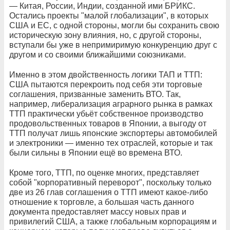
— Китая, России, Индии, созданной ими БРИКС.
Остались проекты "малой глобализации", в которых
США и ЕС, с одной стороны, могли бы сохранить свою
историческую зону влияния, но, с другой стороны,
вступали бы уже в непримиримую конкуренцию друг с
другом и со своими ближайшими союзниками.
Именно в этом двойственность логики ТАП и ТТП:
США пытаются перекроить под себя эти торговые
соглашения, призванные заменить ВТО. Так,
например, либерализация аграрного рынка в рамках
ТТП практически убьёт собственное производство
продовольственных товаров в Японии, а выгоду от
ТТП получат лишь японские экспортеры автомобилей
и электроники — именно тех отраслей, которые и так
были сильны в Японии ещё во времена ВТО.
Кроме того, ТТП, по оценке многих, представляет
собой "корпоративный переворот", поскольку только
две из 26 глав соглашения о ТТП имеют какое-либо
отношение к торговле, а большая часть данного
документа предоставляет массу новых прав и
привилегий США, а также глобальным корпорациям и