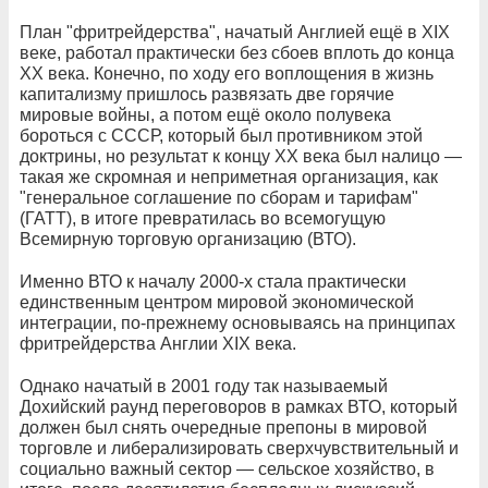
План "фритрейдерства", начатый Англией ещё в XIX
веке, работал практически без сбоев вплоть до конца
XX века. Конечно, по ходу его воплощения в жизнь
капитализму пришлось развязать две горячие
мировые войны, а потом ещё около полувека
бороться с СССР, который был противником этой
доктрины, но результат к концу ХХ века был налицо —
такая же скромная и неприметная организация, как
"генеральное соглашение по сборам и тарифам"
(ГАТТ), в итоге превратилась во всемогущую
Всемирную торговую организацию (ВТО).
Именно ВТО к началу 2000-х стала практически
единственным центром мировой экономической
интеграции, по-прежнему основываясь на принципах
фритрейдерства Англии XIX века.
Однако начатый в 2001 году так называемый
Дохийский раунд переговоров в рамках ВТО, который
должен был снять очередные препоны в мировой
торговле и либерализировать сверхчувствительный и
социально важный сектор — сельское хозяйство, в