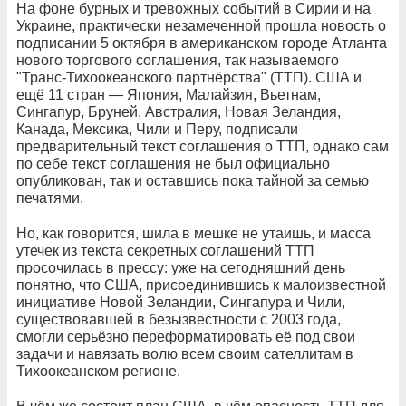
На фоне бурных и тревожных событий в Сирии и на
Украине, практически незамеченной прошла новость о
подписании 5 октября в американском городе Атланта
нового торгового соглашения, так называемого
"Транс-Тихоокеанского партнёрства" (ТТП). США и
ещё 11 стран — Япония, Малайзия, Вьетнам,
Сингапур, Бруней, Австралия, Новая Зеландия,
Канада, Мексика, Чили и Перу, подписали
предварительный текст соглашения о ТТП, однако сам
по себе текст соглашения не был официально
опубликован, так и оставшись пока тайной за семью
печатями.
Но, как говорится, шила в мешке не утаишь, и масса
утечек из текста секретных соглашений ТТП
просочилась в прессу: уже на сегодняшний день
понятно, что США, присоединившись к малоизвестной
инициативе Новой Зеландии, Сингапура и Чили,
существовавшей в безызвестности с 2003 года,
смогли серьёзно переформатировать её под свои
задачи и навязать волю всем своим сателлитам в
Тихоокеанском регионе.