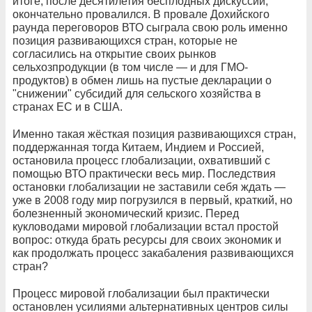
итоге, после десятилетия бесплодных дискуссий,
окончательно провалился. В провале Дохийского
раунда переговоров ВТО сыграла свою роль именно
позиция развивающихся стран, которые не
согласились на открытие своих рынков
сельхозпродукции (в том числе — и для ГМО-
продуктов) в обмен лишь на пустые декларации о
"снижении" субсидий для сельского хозяйства в
странах ЕС и в США.
Именно такая жёсткая позиция развивающихся стран,
поддержанная тогда Китаем, Индием и Россией,
остановила процесс глобализации, охвативший с
помощью ВТО практически весь мир. Последствия
остановки глобализации не заставили себя ждать —
уже в 2008 году мир погрузился в первый, краткий, но
болезненный экономический кризис. Перед
кукловодами мировой глобализации встал простой
вопрос: откуда брать ресурсы для своих экономик и
как продолжать процесс закабаления развивающихся
стран?
Процесс мировой глобализации был практически
остановлен усилиями альтернативных центров силы