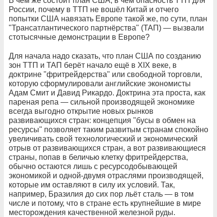
В чём же состоит план США, в чём опасность ТТП для
России, почему в ТТП не вошёл Китай и отчего
попытки США навязать Европе такой же, по сути, план
"Трансатлантического партнёрства" (ТАП) — вызвали
стотысячные демонстрации в Европе?
Для начала надо сказать, что план США по созданию
зон ТТП и ТАП берёт начало ещё в XIX веке, в
доктрине "фритрейдерства" или свободной торговли,
которую сформулировали английские экономисты
Адам Смит и Давид Рикардо. Доктрина эта проста, как
пареная репа — сильной производящей экономике
всегда выгодно открытие новых рынков
развивающихся стран: концепция "бусы в обмен на
ресурсы" позволяет таким развитым странам спокойно
увеличивать свой технологический и экономический
отрыв от развивающихся стран, а вот развивающиеся
страны, попав в беличью клетку фритрейдерства,
обычно остаются лишь с ресурсодобывающей
экономикой и одной-двумя отраслями производящей,
которые им оставляют в силу их условий. Так,
например, Бразилия до сих пор льёт сталь — в том
числе и потому, что в стране есть крупнейшие в мире
месторождения качественной железной руды.