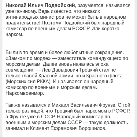
Николай Ильич Подвойский
, разумеется, назывался
уже по-иному. Ведь известно, что никаких
антинародных министров не может быть в народном
правительстве! Поэтому Подвойский был народный
комиссар по военным делам РСФСР. Или коротко
нарком.
Были в то время и более любопытные сокращения.
«Замком по морде» — заместитель командующего по
морским делам. Далее вновь началась эпоха
совмещения — Лев Давыдович Троцкий стал не
только главой Красной армии, но и Красного флота
(Морских сил РККА). И назывался он народный
комиссар по военным и морским делам.
Наркомвоенмор.
Так же назывался и Михаил Васильевич Фрунзе. С той
только разницей, что Троцкий был наркомом в РСФСР,
а Фрунзе уже в СССР. Народный комиссар по
военным и морским делам СССР — такую должность
занимал и Климент Ефремович Ворошилов.