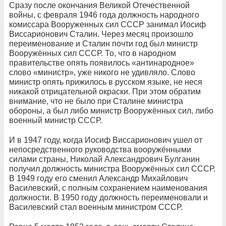
Сразу после окончания Великой Отечественной
войны, с февраля 1946 года должность народного
комиссара Вооруженных сил СССР занимал Иосиф
Виссарионович Сталин. Через месяц произошло
переименование и Сталин почти год был министр
Вооружённых сил СССР. То, что в народном
правительстве опять появилось «антинародное»
слово «министр», уже никого не удивляло. Слово
министр опять прижилось в русском языке, не неся
никакой отрицательной окраски. При этом обратим
внимание, что не было при Сталине министра
обороны, а был либо министр Вооружённых сил, либо
военный министр СССР.
И в 1947 году, когда Иосиф Виссарионович ушел от
непосредственного руководства вооружёнными
силами страны, Николай Александрович Булганин
получил должность министра Вооружённых сил СССР.
В 1949 году его сменил Александр Михайлович
Василевский, с полным сохранением наименования
должности. В 1950 году должность переименовали и
Василевский стал военным министром СССР.