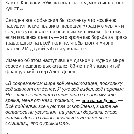
Как по Крылову: «Уж виноват ты тем, что хочется мне
кушать».
Сегодня волк объяснил бы козленку, что козлёнок
нарушил некие правила, перешел «красную черту» и
сам, по сути, является опасным хищником. Поэтому
если козленка съесть — это вроде как борьба за права
травоядных на всей поляне, чтобы могли мирно
пастись! И другой заботы у волка нет.
Именно об этом наступившем дивном и чудном мире
совсем недавно высказался 83-летний знаменитый
французский актер Ален Делон.
«В современном мире всё ненастоящее, поскольку
всё зависит от денег. Я уже всё видел, всё пережил.
Но главное состоит в том, что я ненавижу это
время, меня от него тошнит, —
. —
признался Делон
Всё подделка, все чувства оскорблены, в мире не
осталось ни уважения, ни умения держать слово,
только деньги важны, круглые сутки только
слышишь, что о криминале».