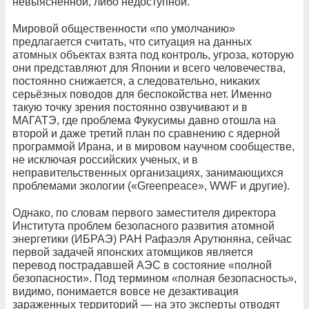
невыясненной, либо недоступной.
Мировой общественности «по умолчанию»
предлагается считать, что ситуация на данных
атомных объектах взята под контроль, угроза, которую
они представляют для Японии и всего человечества,
постоянно снижается, а следовательно, никаких
серьёзных поводов для беспокойства нет. Именно
такую точку зрения постоянно озвучивают и в
МАГАТЭ, где проблема Фукусимы давно отошла на
второй и даже третий план по сравнению с ядерной
программой Ирана, и в мировом научном сообществе,
не исключая российских ученых, и в
неправительственных организациях, занимающихся
проблемами экологии («Greenpeace», WWF и другие).
Однако, по словам первого заместителя директора
Института проблем безопасного развития атомной
энергетики (ИБРАЭ) РАН Рафаэля Арутюняна, сейчас
первой задачей японских атомщиков является
перевод пострадавшей АЭС в состояние «полной
безопасности». Под термином «полная безопасность»,
видимо, понимается вовсе не дезактивация
зараженных территорий — на это эксперты отводят