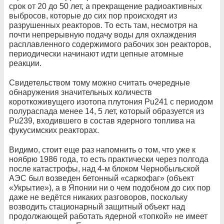
срок от 20 до 50 лет, а прекращение радиоактивных
выбросов, которые до сих пор происходят из
разрушенных реакторов. То есть там, несмотря на
почти непрерывную подачу воды для охлаждения
расплавленного содержимого рабочих зон реакторов,
периодически начинают идти цепные атомные
реакции.
Свидетельством тому можно считать очередные
обнаружения значительных количеств
короткоживущего изотопа плутония Pu241 с периодом
полураспада менее 14, 5 лет, который образуется из
Pu239, входившего в состав ядерного топлива на
фукусимских реакторах.
Видимо, стоит еще раз напомнить о том, что уже к
ноябрю 1986 года, то есть практически через полгода
после катастрофы, над 4-м блоком Чернобыльской
АЭС был возведен бетонный «саркофаг» (объект
«Укрытие»), а в Японии ни о чем подобном до сих пор
даже не ведётся никаких разговоров, поскольку
возводить стационарный защитный объект над
продолжающей работать ядерной «топкой» не имеет