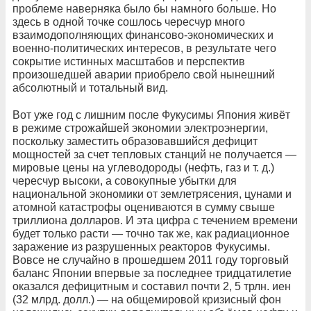
проблеме наверняка было бы намного больше. Но
здесь в одной точке сошлось чересчур много
взаимодополняющих финансово-экономических и
военно-политических интересов, в результате чего
сокрытие истинных масштабов и перспектив
произошедшей аварии приобрело свой нынешний
абсолютный и тотальный вид.
Вот уже год с лишним после Фукусимы Япония живёт
в режиме строжайшей экономии электроэнергии,
поскольку заместить образовавшийся дефицит
мощностей за счет тепловых станций не получается —
мировые цены на углеводороды (нефть, газ и т. д.)
чересчур высоки, а совокупные убытки для
национальной экономики от землетрясения, цунами и
атомной катастрофы оцениваются в сумму свыше
триллиона долларов. И эта цифра с течением времени
будет только расти — точно так же, как радиационное
заражение из разрушенных реакторов Фукусимы.
Вовсе не случайно в прошедшем 2011 году торговый
баланс Японии впервые за последнее тридцатилетие
оказался дефицитным и составил почти 2, 5 трлн. иен
(32 млрд. долл.) — на общемировой кризисный фон