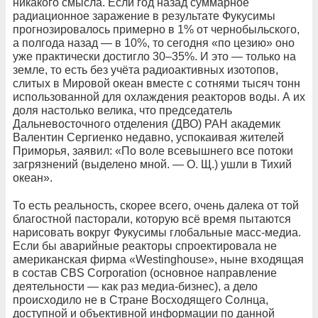
никакого смысла. Если год назад суммарное
радиационное заражение в результате Фукусимы
прогнозировалось примерно в 1% от чернобыльского,
а полгода назад — в 10%, то сегодня «по цезию» оно
уже практически достигло 30–35%. И это — только на
земле, то есть без учёта радиоактивных изотопов,
слитых в Мировой океан вместе с сотнями тысяч тонн
использованной для охлаждения реакторов воды. А их
доля настолько велика, что председатель
Дальневосточного отделения (ДВО) РАН академик
Валентин Сергиенко недавно, успокаивая жителей
Приморья, заявил: «По воле всевышнего все потоки
загрязнений (выделено мной. — О. Щ.) ушли в Тихий
океан».
То есть реальность, скорее всего, очень далека от той
благостной пасторали, которую всё время пытаются
нарисовать вокруг Фукусимы глобальные масс-медиа.
Если бы аварийные реакторы спроектировала не
американская фирма «Westinghouse», ныне входящая
в состав CBS Corporation (основное направление
деятельности — как раз медиа-бизнес), а дело
происходило не в Стране Восходящего Солнца,
доступной и объективной информации по данной