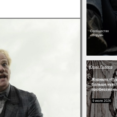
Cообщество
«Форум»
Юрий Павлов
Журналу «Ро
больше чувс
профессиона
9 июля 2026