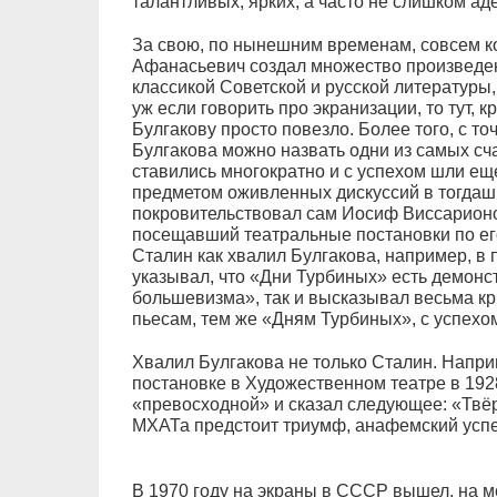
талантливых, ярких, а часто не слишком ад
За свою, по нынешним временам, совсем к
Афанасьевич создал множество произведен
классикой Советской и русской литературы
уж если говорить про экранизации, то тут, 
Булгакову просто повезло. Более того, с т
Булгакова можно назвать одни из самых сч
ставились многократно и с успехом шли ещ
предметом оживленных дискуссий в тогдаш
покровительствовал сам Иосиф Виссарионо
посещавший театральные постановки по его
Сталин как хвалил Булгакова, например, в
указывал, что «Дни Турбиных» есть демон
большевизма», так и высказывал весьма кр
пьесам, тем же «Дням Турбиных», с успехом
Хвалил Булгакова не только Сталин. Наприм
постановке в Художественном театре в 1928
«превосходной» и сказал следующее: «Твёр
МХАТа предстоит триумф, анафемский успех»
В 1970 году на экраны в СССР вышел, на 