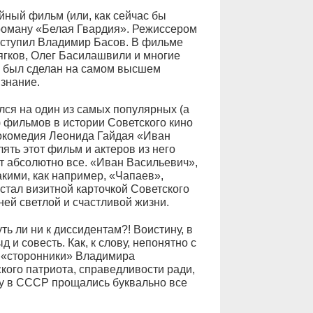
йный фильм (или, как сейчас бы
 роману «Белая Гвардия». Режиссером
ыступил Владимир Басов. В фильме
ягков, Олег Басилашвили и многие
е был сделан на самом высшем
знание.
лся на один из самых популярных (а
 фильмов в истории Советского кино
нокомедия Леонида Гайдая «Иван
ть этот фильм и актеров из него
ают абсолютно все. «Иван Васильевич»,
кими, как например, «Чапаев»,
тал визитной карточкой Советского
ей светлой и счастливой жизни.
ть ли ни к диссидентам?! Воистину, в
и совесть. Как, к слову, непонятно с
и «сторонники» Владимира
ого патриота, справедливости ради,
му в СССР прощались буквально все