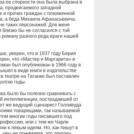
-за ее спорности она была выбрана в
а, продвигаемого западной
ов и прочих граждан с пониженной
на, а беда Михаила Афанасьевича,
не таких персонажей. Для меня
 близко бы не согласился с той
 роману разного рода враги нашей
ше, уверен, что в 1937 году Берия
ерен, что «Мастер и Маргарита» в
ман был опубликован в 1966 году в
ышел в виде книги в издательстве
в театре на Таганке был поставлен
олгие годы.
ова было бы полезно сравнивать с
й интеллигенции, пострадавшей от
тот же ведущий сценарист Голливуда
воими товарищами, так называемой
отом многие годы писавшего под
профессию, или с тем же Чарли
и к левым идеям. Но, как пишут в
 «вы не понимаете, это другое».