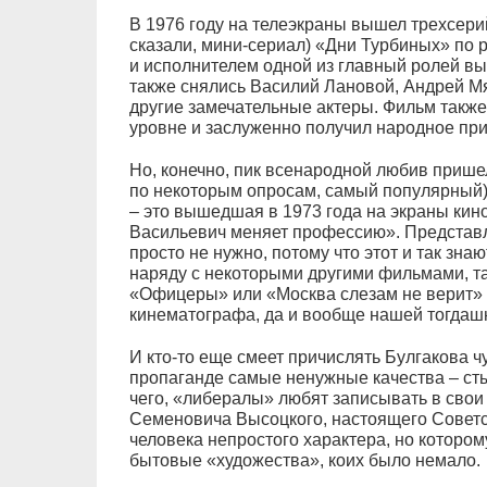
В 1976 году на телеэкраны вышел трехсери
сказали, мини-сериал) «Дни Турбиных» по
и исполнителем одной из главный ролей в
также снялись Василий Лановой, Андрей М
другие замечательные актеры. Фильм такж
уровне и заслуженно получил народное при
Но, конечно, пик всенародной любив прише
по некоторым опросам, самый популярный)
– это вышедшая в 1973 года на экраны ки
Васильевич меняет профессию». Представля
просто не нужно, потому что этот и так зн
наряду с некоторыми другими фильмами, та
«Офицеры» или «Москва слезам не верит» с
кинематографа, да и вообще нашей тогдашн
И кто-то еще смеет причислять Булгакова чу
пропаганде самые ненужные качества – стыд 
чего, «либералы» любят записывать в сво
Семеновича Высоцкого, настоящего Советск
человека непростого характера, но которо
бытовые «художества», коих было немало.