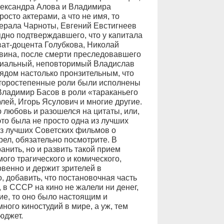
ександра Алова и Владимира
осто актерами, а что не имя, то
нерала Чарноты, Евгений Евстигнеев
дно подтверждавшего, что у капитала
ват-доцента Голубкова, Николай
вина, после смерти преследовавшего
ениальный, неповторимый Владислав
лядом настолько пронзительным, что
 второстепенные роли были исполнены
 Владимир Басов в роли «тараканьего
лей, Игорь Ясулович и многие другие.
любовь и разошелся на цитаты, или,
это была не просто одна из лучших
из лучших Советских фильмов о
рел, обязательно посмотрите. В
нить, но и развить такой прием
ого трагического и комического,
венно и держит зрителей в
, добавить, что постановочная часть
в СССР на кино не жалели ни денег,
ие, то оно было настоящим и
ого киностудий в мире, а уж, тем
юджет.