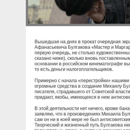
Вышедшая на днях в прокат очередная эк
Афанасьевича Булгакова «Мастер и Маргар
первую очередь, не столько художественны
сказано ниже), сколько вновь поставленным
основании в российском кинематографе вы
то есть деньги налогоплательщиков.
Примерно с начала «перестройки» нашими
огромные средства в создание Михаилу Бул
писателя, страдавшего от Советской власт
придают, якобы, имеющееся в нем антисове
В этой деятельности нет ничего, кроме бан
заявляю, что в произведениях Михаила Булг
сам он ни в коей мере не был антисоветским
Творческий и жизненный путь Булгакова нел