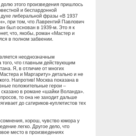
а долю этого произведения пришлось
овестной и беспардонной
 духе либеральной фразы «В 1937
н», при том, что Лаврентий Павлович
ан был основан в 1939-м. Это я к
ет, что, якобы, роман «Мастер и
лся в полном забвении.
является неоднозначным
за того, что главным действующим
ана. Я, в отличие от многих
Мастера и Маргариту» детально и не
кого. Напротив! Москва показана в
авные положительные герои –
к сказано в романе «шайки Воланда».
просов, то она не заходит дальше
тягивает до сатириков-куплетистов тех
 сомнения, хорош, чувство юмора у
едение легко. Другое дело, что
ервое место в произведениях