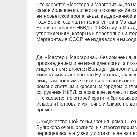
Что касается «Мастера и Маргариты», то н
самое большое количество совсем уж бесс
антисоветской пропаганды, выдержанной в
году Берия ссылал интеллигентов в Магада
Берия возглавил НКВД в 1938 году, а Магад
утверждениям, которыми переполнен интерн
Маргарита» в СССР не издавался и находи
Да, «Мастер и Маргарина», без сомнения, 
произведением и не из-за идеологии, а из-
лицом в нем является Воланд – дьявол и сат
либеральных апологетов Булгакова, знаю «
вижу там ровным счётом ничего антисоветс
романе светлым и красивым городом, а гл
сотрудники НКВД, спасающие людей, от, ка
Что касается некоторой критики бытовых во
Ильфа и Петрова и уж точно и близко не до
времен.
С художественной точки зрения, роман, без
Булгакова очень развито, и читается произв
переоценивать эту книгу и ставить ее на п