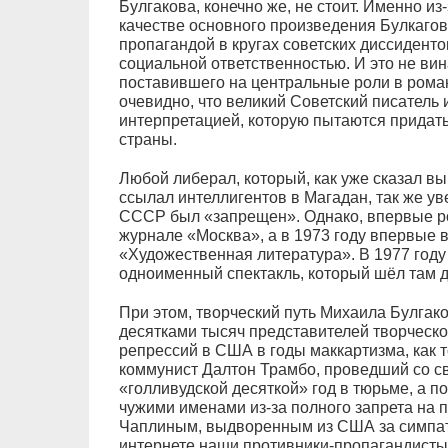
Булгакова, конечно же, не стоит. Именно из
качестве основного произведения Булкагов
пропагандой в кругах советских диссидент
социальной ответственностью. И это не ви
поставившего на центральные роли в рома
очевидно, что великий Советский писатель и
интерпретацией, которую пытаются придать
страны.
Любой либерал, который, как уже сказал вы
ссылал интеллигентов в Магадан, так же ув
СССР был «запрещен». Однако, впервые ро
журнале «Москва», а в 1973 году впервые в
«Художественная литература». В 1977 году 
одноименный спектакль, который шёл там д
При этом, творческий путь Михаила Булгак
десятками тысяч представителей творческо
репрессий в США в годы маккартизма, как 
коммунист Далтон Трамбо, проведший со с
«голливудской десяткой» год в тюрьме, а п
чужими именами из-за полного запрета на 
Чаплиным, выдворенным из США за симпати
интернете наши противники-пропагандисты,