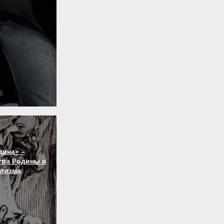
дина» –
тва Родины и
лизма