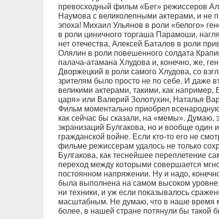
превосходный фильм «Бег» режиссеров Ал
Наумова с великолепными актерами, и не пр
эпоха! Михаил Ульянов в роли «белого» ге
в роли циничного торгаша Парамоши, нагля
нет отечества, Алексей Баталов в роли при
Олялин в роли повешенного солдата Крапи
палача-атамана Хлудова и, конечно, же, г
Дворжецкий в роли самого Хлудова, со взг
зрителям было просто не по себе. И даже
великими актерами, такими, как например,
царя» или Валерий Золотухин, Наталья Вар
Фильм моментально приобрел всенародную 
как сейчас бы сказали, на «мемы». Думаю, 
экранизаций Булгакова, но и вообще один 
гражданской войне. Если кто-то его не смот
фильме режиссерам удалось не только сохра
Булгакова, как теснейшее переплетение сам
переход между которыми совершается мгно
постоянном напряжении. Ну и надо, конечно
была выполнена на самом высоком уровне, 
ни техники, и уж если показывалось сражен
масштабным. Не думаю, что в наше время мн
более, в нашей стране потянули бы такой б