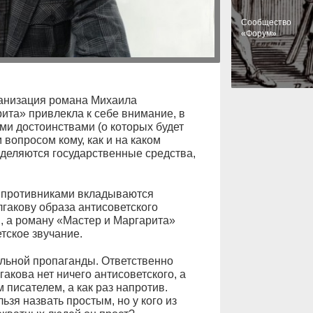
Cообщество
«Форум»
ранизация романа Михаила
ита» привлекла к себе внимание, в
ми достоинствами (о которых будет
 вопросом кому, как и на каком
деляются государственные средства,
 противниками вкладываются
гакову образа антисоветского
и, а роману «Мастер и Маргарита»
тское звучание.
альной пропаганды. Ответственно
акова нет ничего антисоветского, а
 писателем, а как раз напротив.
ьзя назвать простым, но у кого из