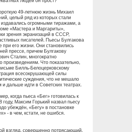
екватных людей он прост?
ороткую 49-летнюю жизнь Михаил
ий, целый ряд из которых стали
, издавались огромными тиражами, а
кроме «Мастера и Маргариты»,
очки зрения экранизаций в СССР,
астливых писателей. Пьесы Булгакова
е при его жизни. Они становились
ней прессе, причем Булгакову
вич Сталин, многократно
 произведениям. Что показательно,
 письме Билль-Белоцерковскому
страция всесокрушающей силы
итические суждения, что не мешало
 и дальше идти в Советских театрах.
ер, когда пьеса «Бег» готовилась к
 году, Максим Горький назвал пьесу
до убеждён, «Бегу» в постановке
 - в чем, кстати, не ошибся.
мой взгляд, совершенно потрясающий,