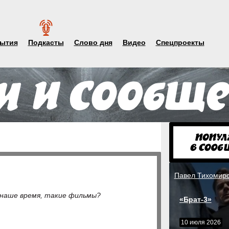
ытия
Подкасты
Слово дня
Видео
Спецпроекты
Павел Тихомир
в наше время, такие фильмы?
«Брат-3»
10 июля 2026