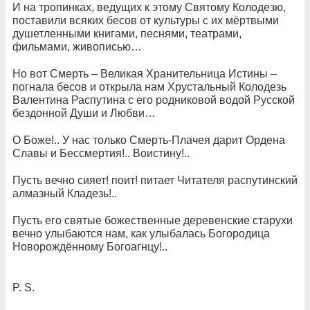
И на тропинках, ведущих к этому Святому Колодезю,
поставили всяких бесов от культуры с их мёртвыми
душетленными книгами, песнями, театрами,
фильмами, живописью…
Но вот Смерть – Великая Хранительница Истины –
погнала бесов и открыла нам Хрустальный Колодезь
Валентина Распутина с его родниковой водой Русской
бездонной Души и Любви…
О Боже!.. У нас только Смерть-Плачея дарит Ордена
Славы и Бессмертия!.. Воистину!..
Пусть вечно сияет! поит! питает Читателя распутинский
алмазный Кладезь!..
Пусть его святые божественные деревенские старухи
вечно улыбаются нам, как улыбалась Богородица
Новорождённому Богоагнцу!..
P. S.