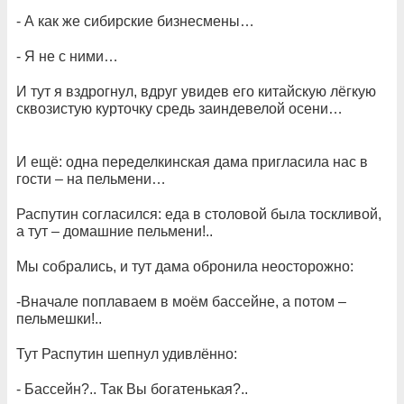
- А как же сибирские бизнесмены…
- Я не с ними…
И тут я вздрогнул, вдруг увидев его китайскую лёгкую
сквозистую курточку средь заиндевелой осени…
И ещё: одна переделкинская дама пригласила нас в
гости – на пельмени…
Распутин согласился: еда в столовой была тоскливой,
а тут – домашние пельмени!..
Мы собрались, и тут дама обронила неосторожно:
-Вначале поплаваем в моём бассейне, а потом –
пельмешки!..
Тут Распутин шепнул удивлённо:
- Бассейн?.. Так Вы богатенькая?..