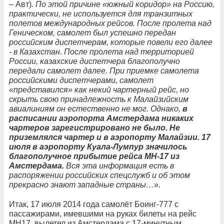
– Авт)
. По этой причине «южный коридор» на Россию,
практически, не используется для транзитных
полетов международных рейсов. После пролета над
Геническом, самолет был успешно передан
российским диспетчерам, которые повели его далее
- в Казахстан. После пролета над территорией
России, казахские диспетчера благополучно
передали самолет далее. При приемке самолета
российскими диспетчерами, самолет
«представился» как некий чартерный рейс, но
скрыть свою принадлежность к Малайзийским
авиалиниям он естественно не мог. Однако,
в
расписании аэропорта Амстердама никаких
чартеров зарегистрировано не было. Не
приземлялся чартер и в аэропорту Малайзии. 17
июля в аэропорту Куала-Лумпур значилось
благополучное прибытие рейса MH-17 из
Амстердама.
Вся эта информация есть в
распоряжении российских спецслужб и об этом
прекрасно знают западные страны…
».
Итак, 17 июля 2014 года самолёт Боинг-777 с
пассажирами, имевшими на руках билеты на рейс
МН17, вылетел из Амстердама с 17-минутным