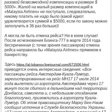
разовой безвозмездной компенсации в размере $
5000
». Жалоб на малый размер компенсаций в
«Malaysia Airlines» не поступало, следовательно,
никому платить не надо было (какой идиот
удовлетворится суммой в $5000, если по закону можно
заполучить в 36 раз больше)!
А могла ли быть отмена рейса? Ни в коем случае!
После исчезновения Боинга-777 в марте 2014 года
беспричинная (с точки зрения пассажиров) отмена
рейса направила бы «Malaysia Airlines» прямиком к
банкротству.
Здесь
https://al-lobanov.livejournal.com/671506.html
приводятся очень интересные сведения: «
Все
пассажиры рейса Амстердам-Куала-Лумпур,
зарегистрированные на рейс MH17 17 июля 2014
года вылетели из аэропорта Амстердама через 17
минут после сбитого в дальнейшем над территории
Донбасса, самолета и, с небольшим опозданием
благополучно, приземлились в аэропорту Куала-
Лумпур. Об этом правозащитнику Марку Бен-Наим
сообщил источник в Службе Безопасности Украины.