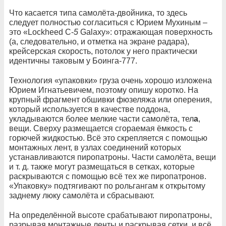
Что касается типа самолёта-двойника, то здесь
следует полностью согласиться с Юрием Мухиным –
это «Lockheed C-
5
Galaxy»: отражающая поверхность
(а, следовательно, и отметка на экране радара),
крейсерская скорость, потолок у него практически
идентичны таковым у Боинга-777.
Технология «упаковки» груза очень хорошо изложена
Юрием Игнатьевичем, поэтому опишу коротко. На
крупный фрагмент обшивки фюзеляжа или оперения,
который используется в качестве поддона,
укладываются более мелкие части самолёта, тел
а
,
вещи. Сверху размещается сгораемая ёмкость с
горючей жидкостью. Всё это скрепляется с помощью
монтажных лент, в узлах соединений которых
устанавливаются пиропатроны. Части самолёта, вещи
и т. д. также могут размещаться в сетках, которые
раскрываются с помощью всё тех же пиропатронов.
«Упаковку» подтягивают по рольгангам к открытому
заднему люку самолёта и сбрасывают.
На определённой высоте срабатывают пиропатроны,
разрывая монтажные ленты и раскрывая сетки, и всё