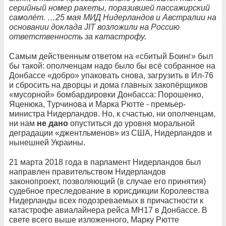
серийный номер ракеты, поразившей пассажирский
самолёт.
…
25 мая МИД Нидерландов и Австралии на
основании доклада JIT возложили на Россию
ответственность за катастрофу.
Самым действенным ответом на «сбитый Боинг» был
бы такой: ополченцам надо было бы всё собранное на
Донбассе «добро» упаковать снова, загрузить в Ил-76
и сбросить на дворцы и дома главных закопёрщиков
«мусорной» бомбардировки Донбасса: Порошенко,
Яценюка, Турчинова и Марка Рютте - премьер-
министра Нидерландов. Но, к счастью, ни ополченцам,
ни нам
не дано
опуститься до уровня моральной
деградации «джентльменов» из США, Нидерландов и
нынешней Украины.
21 марта 2018 года в парламент Нидерландов был
направлен правительством Нидерландов
законопроект, позволяющий (в случае его принятия)
судебное преследование в юрисдикции Королевства
Нидерланды всех подозреваемых в причастности к
катастрофе авиалайнера рейса MH17 в Донбассе. В
свете всего выше изложенного, Марку Рютте