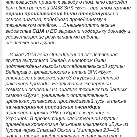
что комиссия пришла к выводу о том, что самолёт
был сбит ракетой 9М38 ЗРК «Бук», при этом
прочие
версии происшествия были отвергнуты
на
основе анализа, подобного проведённому в
техническом отчёте. …Внешнеполитические
ведомства
США и ЕС
выразили поддержку докладу и
удовлетворение результатами работы
следственной группы.
- 24 мая 2018 года Объединённая следственная
группа выпустила доклад, в котором были
подтверждены выводы исследовательской группы
Bellingcat о причастности к атаке ЗРК «Бук»,
стоящего на вооружении 53-й курской зенитной
ракетной бригады. Результаты экспертной
комиссии основаны на анализе технических данных
самого «Бука», уникальных отличительных
признаках установки, производившей пуск, а также
на материалах российских очевидцев
транспортировки ЗРК из Курска к границе с
Украиной. В презентации следственной группы
приведена хронология движения комплекса «Бук» из
Курска через Старый Оскол и Миллерово 23—25
июня, а также предварительно установлен тип и