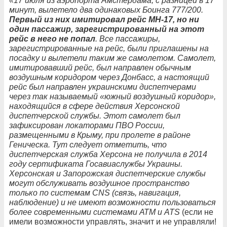
«17 июля из аэропорта Амстердама, с разницей в 17
минут, вылетело два одинаковых Боинга 777/200.
Первый из них имитировал рейс MH-17, но ни
один пассажир, зарегистрированный на этот
рейс в него не попал
. Все пассажиры,
зарегистрированные на рейс, были приглашены на
посадку и вылетели таким же самолетом. Самолет,
имитировавший рейс, был направлен обычным
воздушным коридором через Донбасс, а настоящий
рейс был направлен украинскими диспетчерами
через так называемый «южный воздушный коридор»,
находящийся в сфере действия Херсонской
диспетчерской службы. Этот самолет был
зафиксирован локаторами ПВО России,
размещенными в Крыму, при пролете в районе
Геническа. Тут следует отметить, что
диспетчерская служба Херсона не получила в 2014
году сертификата Госавиаслужбы Украины.
Херсонская и Запорожская диспетчерские службы
могут обслуживать воздушное пространство
только по системам CNS (связь, навигация,
наблюдение) и не имеют возможности пользоваться
более современными системами АТМ и ATS
(если не
имели возможности управлять, значит и не управляли!