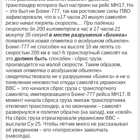
транспондер которого был настроен на рейс МН17. Но
– это был не Боинг-777, так как ростовские силы ПВО
зафиксировали, что в «
17 часов 20 минут самолёт
резко начал терять скорость… При падении
скорости до 200 километров в час в 17 часов 21
минуту 35 секунд
в месте разрушения «Боинга»
появляется новая отметка о воздушном объекте
».
Боинг-777 не способен на высоте 10 км лететь со
скоростью 200 км в час! А транспортный самолёт на
это
должен быть
способен - сброс груза
производится на малой скорости. Таким образом,
«
новая отметка о воздушном объекте
»
свидетельствовала не о разрушении «Боинга» и не о
появлении неизвестно откуда самолёта украинских
ВВС – это начался сброс груза с транспортного
самолёта, имитировавшего Боинг-777 рейса МН17. В
момент начала сброса груза экипаж транспортника
отключил транспондер, а по окончании – самолёт
развернулся и полетел обратно (на запад), как «свой».
На сброс груза отреагировали украинские ВВС –
выслали Су-25. Чтобы лётчик много не рассказывал
об увиденном – его «попросили» замолчать
(навсегда).