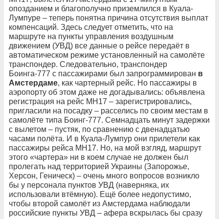
опозданием и благополучно приземлился в Куала-
Лумпуре – теперь понятна причина отсутствия выплат
компенсаций. Здесь следует отметить, что на
маршруте на пункты управления воздушным
движением (УВД) все данные о рейсе передаёт в
автоматическом режиме установленный на самолёте
транспондер. Следовательно, транспондер
Боинга-777 с пассажирами был запрограммирован
в
Амстердаме
, как чартерный рейс. Но пассажиры в
аэропорту об этом даже не догадывались: объявлена
регистрация на рейс МН17 – зарегистрировались,
пригласили на посадку – расселись по своим местам в
самолёте типа Боинг-777. Семнадцать минут задержки
с вылетом – пустяк, по сравнению с двенадцатью
часами полёта. И в Куала-Лумпур они прилетели как
пассажиры рейса МН17. Но, на мой взгляд, маршрут
этого «чартера» ни в коем случае не должен был
пролегать над территорией Украины (Запорожье,
Херсон, Геническ) – очень много вопросов возникло
бы у персонала пунктов УВД (наверняка, их
использовали втёмную). Ещё более недопустимо,
чтобы второй самолёт из Амстердама наблюдали
российские пункты УВД – афера вскрылась бы сразу