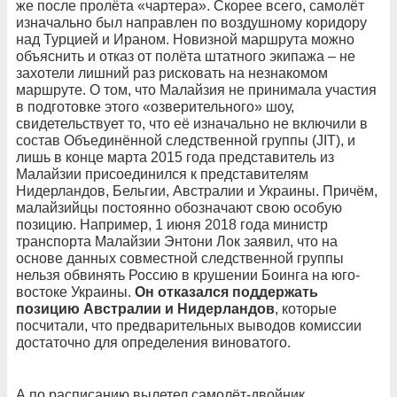
же после пролёта «чартера». Скорее всего, самолёт
изначально был направлен по воздушному коридору
над Турцией и Ираном. Новизной маршрута можно
объяснить и отказ от полёта штатного экипажа – не
захотели лишний раз рисковать на незнакомом
маршруте. О том, что Малайзия не принимала участия
в подготовке этого «озверительного» шоу,
свидетельствует то, что её изначально не включили в
состав Объединённой следственной группы (JIT), и
лишь в конце марта 2015 года представитель из
Малайзии присоединился к представителям
Нидерландов, Бельгии, Австралии и Украины. Причём,
малайзийцы постоянно обозначают свою особую
позицию. Например, 1 июня 2018 года министр
транспорта Малайзии Энтони Лок заявил, что на
основе данных совместной следственной группы
нельзя обвинять Россию в крушении Боинга на юго-
востоке Украины.
Он отказался поддержать
позицию Австралии и Нидерландов
, которые
посчитали, что предварительных выводов комиссии
достаточно для определения виноватого.
А по расписанию вылетел самолёт-двойник,