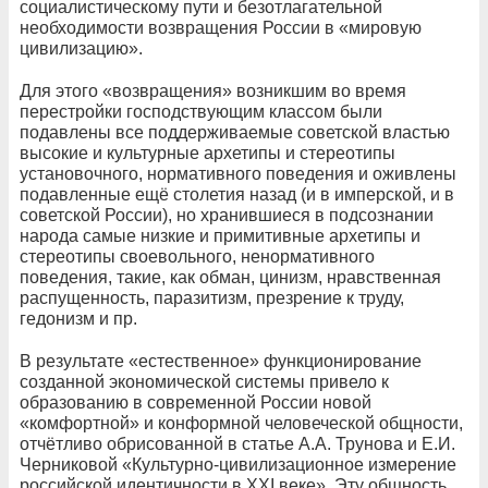
социалистическому пути и безотлагательной
необходимости возвращения России в «мировую
цивилизацию».
Для этого «возвращения» возникшим во время
перестройки господствующим классом были
подавлены все поддерживаемые советской властью
высокие и культурные архетипы и стереотипы
установочного, нормативного поведения и оживлены
подавленные ещё столетия назад (и в имперской, и в
советской России), но хранившиеся в подсознании
народа самые низкие и примитивные архетипы и
стереотипы своевольного, ненормативного
поведения, такие, как обман, цинизм, нравственная
распущенность, паразитизм, презрение к труду,
гедонизм и пр.
В результате «естественное» функционирование
созданной экономической системы привело к
образованию в современной России новой
«комфортной» и конформной человеческой общности,
отчётливо обрисованной в статье А.А. Трунова и Е.И.
Черниковой «Культурно-цивилизационное измерение
российской идентичности в XXI веке». Эту общность