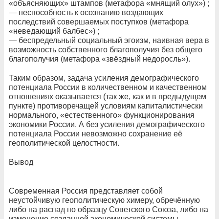
«объясняющих» штампов (метафора «мнящий олух») ;
— неспособность к осознанию воздающих
последствий совершаемых поступков (метафора
«неведающий балбес») ;
— беспредельный социальный эгоизм, наивная вера в
возможность собственного благополучия без общего
благополучия (метафора «звёздный недоросль»).
Таким образом, задача усиления демографического
потенциала России в количественном и качественном
отношениях оказывается (так же, как и в предыдущем
пункте) противоречащей условиям капиталистически
нормального, «естественного» функционирования
экономики России. А без усиления демографического
потенциала России невозможно сохранение её
геополитической целостности.
Вывод
Современная Россия представляет собой
неустойчивую геополитическую химеру, обречённую
либо на распад по образцу Советского Союза, либо на
изменение созданной экономической системы.