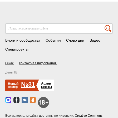
Блоги и сообщества
События
Слово дня
Видео
Спецпроекты
О нас
Контактная информация
День ТВ
№31
Архив
Новый
номер
газеты
Все материалы сайта доступны по лицензии:
Creative Commons