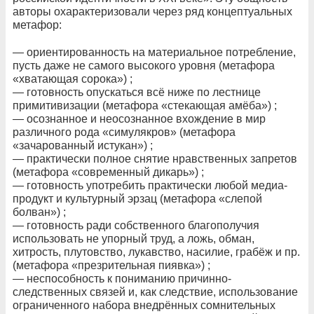
авторы охарактеризовали через ряд концептуальных
метафор:
— ориентированность на материальное потребление,
пусть даже не самого высокого уровня (метафора
«хватающая сорока») ;
— готовность опускаться всё ниже по лестнице
примитивизации (метафора «стекающая амёба») ;
— осознанное и неосознанное вхождение в мир
различного рода «симулякров» (метафора
«зачарованный истукан») ;
— практически полное снятие нравственных запретов
(метафора «современный дикарь») ;
— готовность употребить практически любой медиа-
продукт и культурный эрзац (метафора «слепой
болван») ;
— готовность ради собственного благополучия
использовать не упорный труд, а ложь, обман,
хитрость, плутовство, лукавство, насилие, грабёж и пр.
(метафора «презрительная пиявка») ;
— неспособность к пониманию причинно-
следственных связей и, как следствие, использование
ограниченного набора внедрённых сомнительных