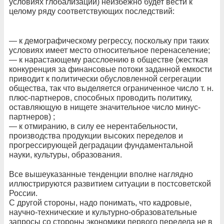
условиях глобализации) неизбежно будет вести к
целому ряду соответствующих последствий:
— к демографическому регрессу, поскольку при таких
условиях имеет место относительное перенаселение;
— к нарастающему расслоению в обществе (жесткая
конкуренция за финансовые потоки заданной емкости
приводит к политически обусловленной сегрегации
общества, так что выделяется ограниченное число т. н.
плюс-партнеров, способных проводить политику,
оставляющую в нищете значительное число минус-
партнеров) ;
— к отмиранию, в силу ее нерентабельности,
производства продукции высоких переделов и
прогрессирующей деградации фундаментальной
науки, культуры, образования.
Все вышеуказанные тенденции вполне наглядно
иллюстрируются развитием ситуации в постсоветской
России.
С другой стороны, надо понимать, что кадровые,
научно-технические и культурно-образовательные
запросы со стороны экономики первого передела не в