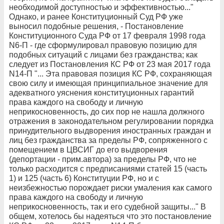
необходимой доступностью и эффективностью..."
Однако, и ранее Конституционный Суд РФ уже
выносил подобные решения, - Постановление
Конституционного Суда РФ от 17 февраля 1998 года
N6-П - где сформулировал правовую позицию для
подобных ситуаций с лицами без гражданства; как
следует из Постановления КС РФ от 23 мая 2017 года
N14-П "... Эта правовая позиция КС РФ, сохраняющая
свою силу и имеющая принципиальное значение для
адекватного уяснения конституционных гарантий
права каждого на свободу и личную
неприкосновенность, до сих пор не нашла должного
отражения в законодательном регулировании порядка
принудительного выдворения иностранных граждан и
лиц без гражданства за пределы РФ, сопряженного с
помещением в ЦВСИГ до его выдворения
(депортации - прим.автора) за пределы РФ, что не
только расходится с предписаниями статей 15 (часть
1) и 125 (часть 6) Конституции РФ, но и с
неизбежностью порождает риски умаления как самого
права каждого на свободу и личную
неприкосновенность, так и его судебной защиты..." В
общем, хотелось бы надеяться что это постановление