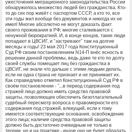
ужесточения миграционного законодательства России
обнаружилось множество людей без гражданства. Кто-
то до сих пор живёт с паспортом СССР, а кто то, все
эти годы жил вообще без документов и никогда их не
имел! Многие абсолютно не могут доказать факт
своего проживания в РФ; многие сталкиваются с
ненужной бюрократией. И, в конце концов, такие люди
попадают в ЦВСИГ, и "застревают" там на долгие
месяцы и годы! 23 мая 2017 года Конституционный
Суд РФ своим постановлением N14-П внёс ясность в
решении данной проблемы, ведь даже те кто по долгу
своей службы помещает лиц без гражданства в
ЦВСИГ, не знали что дальше с этими людьми делать,
если ни одна страна не признает и не принимает их.
Как справедливо отметил Конституционный Суд РФ в
своём постановлении - "...в период содержания под
стражей лицо должно иметь средство правовой
защиты, позволяющее обеспечить безотлагательный
судебный пересмотр вопроса о правомерности его
содержания под стражей, влекущий, если к тому
имеются соответствующие основания, освобождение
этого лица; наличие средства правовой защиты
должно быть достаточно очевидным не только в
теории, но и на практике,- иначе оно не будет обладать