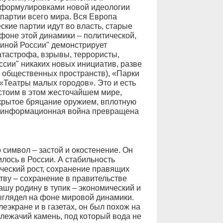
 формулировками новой идеологии
партии всего мира. Вся Европа
кие партии идут во власть, старые
 фоне этой динамики – политической,
диной России" демонстрирует
катастрофа, взрывы, террористы,
ссии" никаких новых инициатив, разве
о общественных пространств), «Парки
«Театры малых городов». Это и есть
стоим в этом жесточайшем мире,
открытое бряцание оружием, вплотную
, информационная война превращена
 символ – застой и окостенение. Он
илось в России. А стабильность
ческий рост, сохранение правящих
ву – сохранение в правительстве
ашу родину в тупик – экономический и
ыглядел на фоне мировой динамики.
еэкране и в газетах, он был похож на
лежачий камень, под который вода не