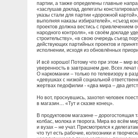
партии, а также определены главные напра
«заслушав доклад, делегаты констатировал
указы стали для партии «дорожной картой»,
выполняя наказы избирателей», «съезд кон
проектов должна вестись с привлечением 
народного контроля», «в своём докладе уд
строительству», «в свою очередь съезд пор
действующих партийных проектов и принят
исполнении, исходя из обновлённых приори
И всё хорошо! Потому что при этом – мир в
уверенность в завтрашнем дне. Всех лечат и
О наркомании – только по телевизору в раз
«девушках с низкой социальной ответствен
жертвах педофилии - «два мира – два детст
Но вот, проснувшись, захотел человек поес
в магазин… «Тут и сказке конец».
В продуктовом магазине – дорогостоящая 
колбас, молока и творога. Мира во всём мир
и вузах – не учат. Присмотрелся к делегата
что тут есть рабочие, колхозники и творчес