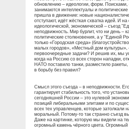
обновлению – идеологии, форм. Поисками,
занимаются интеллектуалы и политические 
пришла в движение: новые националистичес
отступают, идёт жёсткая схватка идей. И на
идеологической, экономической – съезд "Е
неподвижность. Мир бурлит, что ни день – 
политические столкновения, а у "Единой Ро
только «Городская среда» (благоустройств
малых городов», «Местный дом культуры», 
первоочередные задачи? И решив их, мы у
когда на Россию со всех сторон нападки, 
НАТО поставило танки, разместило ракеты
в борьбу без правил?
Смысл этого съезда – в неподвижности. Его
гарантирует стабильность того, что установ
сегодняшней России – это нулевой экономи
позиций либеральными элитами и по сущест
всех тех управленцев, которые затолкали н
моральный. Потому-то так странно съезд в
Даже на картинке, которую мы видели на тел
огромный камень чёрного цвета. Огромный 