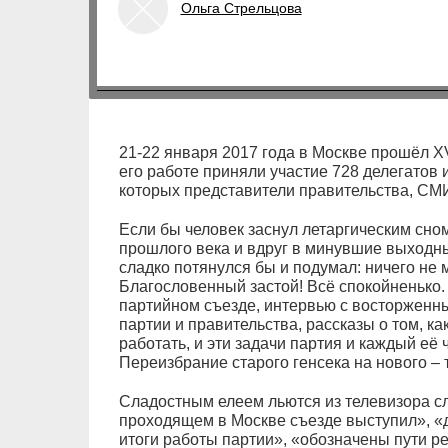
Ольга Стрельцова
21-22 января 2017 года в Москве прошёл X
его работе приняли участие 728 делегатов и
которых представители правительства, СМИ
Если бы человек заснул летаргическим сно
прошлого века и вдруг в минувшие выходны
сладко потянулся бы и подумал: ничего не м
Благословенный застой! Всё спокойненько.
партийном съезде, интервью с восторженн
партии и правительства, рассказы о том, ка
работать, и эти задачи партия и каждый её 
Переизбрание старого генсека на нового – т
Сладостным елеем льются из телевизора сл
проходящем в Москве съезде выступил», «
итоги работы партии», «обозначены пути 