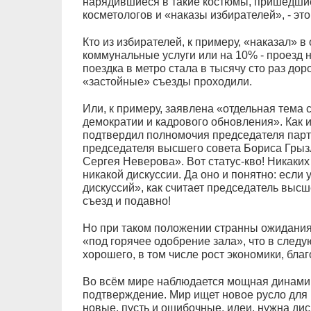
нарядившиеся в такие костюмы, пришедшие 
косметологов и «наказы избирателей», - это
Кто из избирателей, к примеру, «наказал» в
коммунальные услуги или на 10% - проезд н
поездка в метро стала в тысячу сто раз дор
«застойные» съезды проходили.
Или, к примеру, заявлена «отдельная тема
демократии и кадрового обновления». Как 
подтвердил полномочия председателя пар
председателя высшего совета Бориса Грызл
Сергея Неверова». Вот статус-кво! Никаки
никакой дискуссии. Да оно и понятно: если 
дискуссий», как считает председатель высш
съезд и подавно!
Но при таком положении странны ожидани
«под горячее одобрение зала», что в след
хорошего, в том числе рост экономики, бла
Во всём мире наблюдается мощная динамик
подтверждение. Мир ищет новое русло для 
новые, пусть и ошибочные, идеи, нужна дис