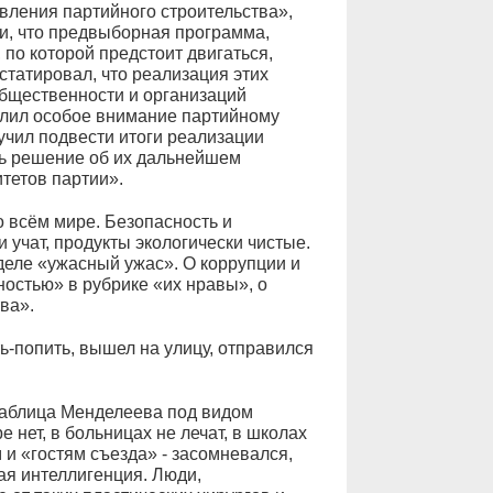
вления партийного строительства»,
и, что предвыборная программа,
 по которой предстоит двигаться,
статировал, что реализация этих
общественности и организаций
елил особое внимание партийному
учил подвести итоги реализации
ь решение об их дальнейшем
тетов партии».
о всём мире. Безопасность и
 учат, продукты экологически чистые.
деле «ужасный ужас». О коррупции и
ностью» в рубрике «их нравы», о
ва».
ть-попить, вышел на улицу, отправился
таблица Менделеева под видом
е нет, в больницах не лечат, в школах
м и «гостям съезда» - засомневался,
кая интеллигенция. Люди,