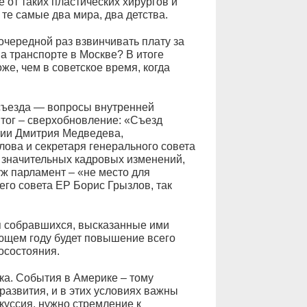
от таких пластических хирургов и
 те самые два мира, два детства.
 очередной раз взвинчивать плату за
а транспорте в Москве? В итоге
оже, чем в советское время, когда
 съезда — вопросы внутренней
итог – сверхобновление: «Съезд
тии Дмитрия Медведева,
ова и секретаря генерального совета
х значительных кадровых изменений,
уж парламент – «не место для
его совета ЕР Борис Грызлов, так
я собравшихся, высказанные ими
ующем году будет повышение всего
госостояния.
а. События в Америке – тому
развития, и в этих условиях важны
куссия, нужно стремление к