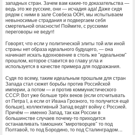
западных стран. Зачем вам какие-то доказательства —
ведь это же русские, они — исчадия ада! Даже сидя
рядом с ними в зале Совбеза ООН, мы испытываем
невыносимые страдания и подвергаем себя
смертельной опасности! Поймите, с русскими
переговоры не ведут!
Говорят, что если у политической элиты той или иной
страны нет образа идеального будущего, — она
начинает искать вдохновение в столь же "идеальном"
прошлом, которое ставится во главу угла и
используется в качестве примера для подражания.
Судя по всему, таким идеальным прошлым для стран
Запада стал сюжет борьбы против Российской
империи, а потом — и против коммунистического
СССР. Вот уже больше трёх веков (если отсчитывать
от Петра I, а если от Ивана Грозного, то получится ещё
больше), коллективный Запад ведёт войну с Россией.
Причём — именно Запад, так как России в
большинстве случаев почему-то приходится
останавливать тамошних "миротворцев" то под
Полтавой, то под Бородино, то под Сталинградом…