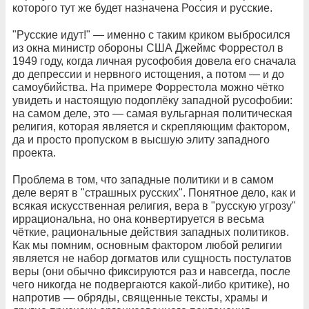
которого тут же будет назначена Россия и русские.
"Русские идут!" — именно с таким криком выбросился
из окна министр обороны США Джеймс Форрестол в
1949 году, когда личная русофобия довела его сначала
до депрессии и нервного истощения, а потом — и до
самоубийства. На примере Форрестола можно чётко
увидеть и настоящую подоплёку западной русофобии:
на самом деле, это — самая вульгарная политическая
религия, которая является и скрепляющим фактором,
да и просто пропуском в высшую элиту западного
проекта.
Проблема в том, что западные политики и в самом
деле верят в "страшных русских". Понятное дело, как и
всякая искусственная религия, вера в "русскую угрозу"
иррациональна, но она конвертируется в весьма
чёткие, рациональные действия западных политиков.
Как мы помним, основным фактором любой религии
является не набор догматов или сущность постулатов
веры (они обычно фиксируются раз и навсегда, после
чего никогда не подвергаются какой-либо критике), но
напротив — обряды, священные тексты, храмы и