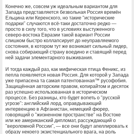
Конечно же, совсем уж идеальным вариантом для
Запада представляется безвольная Россия времён
Ельцина или Керенского, но такие "исторические
подарки" случаются всё-таки достаточно редко —
просто в силу того, что в условиях выстуженного
северо-востока Евразии такой вариант России
слишком быстро коллапсирует до неуправляемого
состояния, в котором тут же возникает сильный лидер,
снова собирающий страну воедино и ставящий перед
ней задачи элементарного выживания.
И тогда каждый раз, как мифическая птица Феникс, из
пепла появляется новая Россия. Для которой у Запада
уже припасена та самая патентованная™ русофобия.
Защищённая авторским правом, копирайтом и десяток
раз успешно использованная в историческом
процессе. Без разницы, кто будет вопеть о "русской
угрозе": английский лорд, оправдывающий
интервенцию в Афганистан, немецкий фюрер,
говорящий о "жизненном пространстве" на Востоке
или же американский дипломат, рассуждающий о
"вероломной России", — все они будут апеллировать к
образу некоего экзистенциального врага, на роль