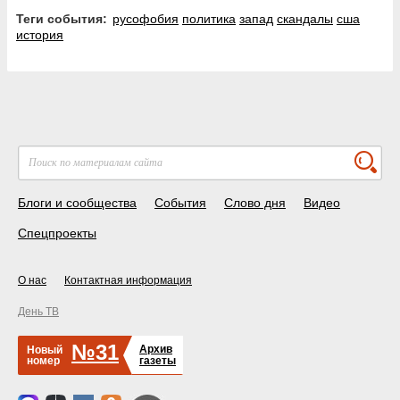
Теги события:
русофобия
политика
запад
скандалы
сша
история
Блоги и сообщества
События
Слово дня
Видео
Спецпроекты
О нас
Контактная информация
День ТВ
№31
Архив
Новый
номер
газеты