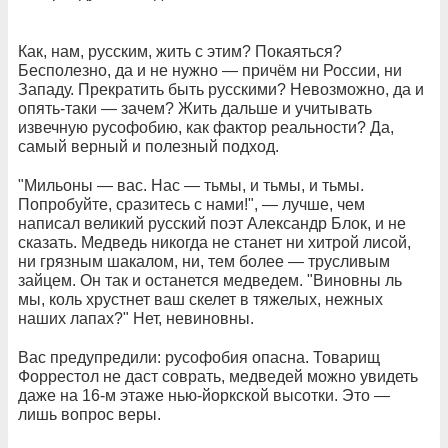
Как, нам, русским, жить с этим? Покаяться?
Бесполезно, да и не нужно — причём ни России, ни
Западу. Прекратить быть русскими? Невозможно, да и
опять-таки — зачем? Жить дальше и учитывать
извечную русофобию, как фактор реальности? Да,
самый верный и полезный подход.
"Мильоны — вас. Нас — тьмы, и тьмы, и тьмы.
Попробуйте, сразитесь с нами!", — лучше, чем
написал великий русский поэт Александр Блок, и не
сказать. Медведь никогда не станет ни хитрой лисой,
ни грязным шакалом, ни, тем более — трусливым
зайцем. Он так и останется медведем. "Виновны ль
мы, коль хрустнет ваш скелет в тяжелых, нежных
наших лапах?" Нет, невиновны.
Вас предупредили: русофобия опасна. Товарищ
Форрестол не даст соврать, медведей можно увидеть
даже на 16-м этаже нью-йоркской высотки. Это —
лишь вопрос веры.