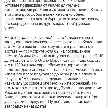
другие признаки организованного поклонения,
которые поддерживают любую длительно
существующую религию в активном состоянии. В силу
этого для русофобии важен не только объект
поклонения, но и вся та бурная политическая жизнь,
что сосредоточена вокруг "сакральной" русской
угрозы.
Миф о "страшных русских" — это "альфа и омега"
западного политического класса, который обслуживает
этот миф и поклоняется ему почти в религиозном
экстазе — посмотрите хотя бы на посвященное
памяти Амины Окуевой выступление в конгрессе США
депутата от штата Огайо Марси Каптур. Надо сказать,
что в 1990-е годы европейские и американские
политики даже страдали — ельцинская Россия на роль
извечного врага подходила до безобразия плохо, в
силу чего "мировыми злодеями" приходилось
назначать уж совсем опереточных персонажей. Так
что, можно сказать, что приход Путина и возвращение
России в активную мировую политику стали для
Запада просто-таки геополитическим подарком. Ура,
ура, русские вернулись! Ну всё, теперь есть кого
взаправду ненавидеть!