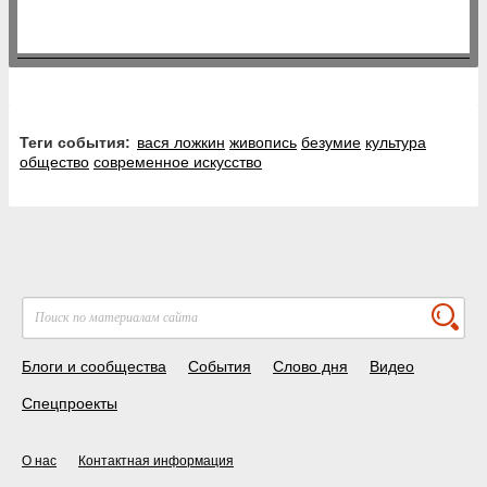
Теги события:
вася ложкин
живопись
безумие
культура
общество
современное искусство
Блоги и сообщества
События
Слово дня
Видео
Спецпроекты
О нас
Контактная информация