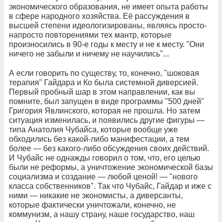
экономического образования, не имеет опыта работы
в сфере народного хозяйства. Её рассуждения в
высшей степени идеологизированы, являясь просто-
напросто повторениями тех мантр, которые
произносились в 90-е годы к месту и не к месту. "Они
ничего не забыли и ничему не научились"...
А если говорить по существу, то, конечно, "шоковая
терапия" Гайдара и Ко была системной диверсией.
Первый пробный шар в этом направлении, как вы
помните, был запущен в виде программы "500 дней"
Григория Явлинского, которая не прошла. Но затем
ситуация изменилась, и появились другие фигуры —
типа Анатолия Чубайса, которые вообще уже
обходились без какой-либо манифестации, а тем
более — без какого-либо обсуждения своих действий.
И Чубайс не однажды говорил о том, что, его целью
были не реформы, а уничтожение экономической базы
социализма и создание — любой ценой! — "нового
класса собственников". Так что Чубайс, Гайдар и иже с
ними — никакие не экономисты, а диверсанты,
которые фактически уничтожали, конечно, не
коммунизм, а нашу страну, наше государство, наш