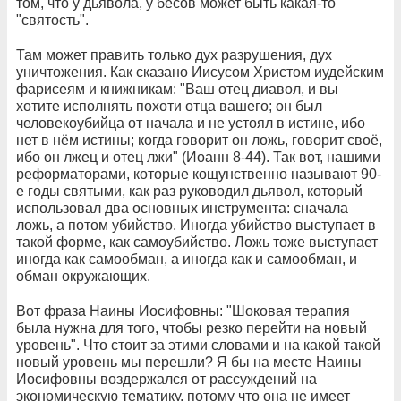
том, что у дьявола, у бесов может быть какая-то
"святость".
Там может править только дух разрушения, дух
уничтожения. Как сказано Иисусом Христом иудейским
фарисеям и книжникам: "Ваш отец диавол, и вы
хотите исполнять похоти отца вашего; он был
человекоубийца от начала и не устоял в истине, ибо
нет в нём истины; когда говорит он ложь, говорит своё,
ибо он лжец и отец лжи" (Иоанн 8-44). Так вот, нашими
реформаторами, которые кощунственно называют 90-
е годы святыми, как раз руководил дьявол, который
использовал два основных инструмента: сначала
ложь, а потом убийство. Иногда убийство выступает в
такой форме, как самоубийство. Ложь тоже выступает
иногда как самообман, а иногда как и самообман, и
обман окружающих.
Вот фраза Наины Иосифовны: "Шоковая терапия
была нужна для того, чтобы резко перейти на новый
уровень". Что стоит за этими словами и на какой такой
новый уровень мы перешли? Я бы на месте Наины
Иосифовны воздержался от рассуждений на
экономическую тематику, потому что она не имеет