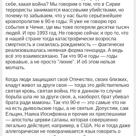
себе, какая война? Мы говорим о том, что в Сирии
террористы занимаются массовыми убийствами, но
почему-то забываем, что у нас было серьёзнейшее
кровопролитие в 90-е годы. Я уже не говорю про
события в Чечне, где мы тоже потеряли десятки тысяч
людей. И про 1993 год. Не говорю сейчас и про то, что
в нашей стране тогда катастрофически возросла
смертность и снизилась рождаемость — фактически
реализовывалась неявная форма геноцида. А ведь
всё это взаимосвязано. Так что 90-е годы — годы
кровавые, а не просто "лихие". И об этом нельзя
молчать.
Когда люди защищают своё Отечество, своих близких,
кладут живот за други своя — тогда это действительно
святая кровь, святая война. Но в данном-то случае
борьба шла не за други своя, а, наоборот, брат убивал
брата ради мамоны. Так что 90-е — это самые что ни
на есть дьявольские годы, а не святые. Допустим, сам
Ельцин, Наина Иосифовна и прочие их приспешники
— апостолы церкви сатаны, которая совершенно
легально действует, например, в США. Но и тогда даже
аллегорически не поворачивается язык говорить о