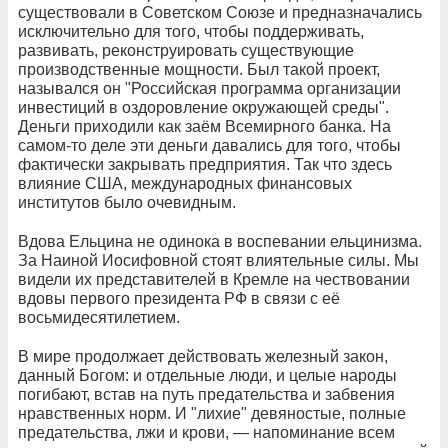
существовали в Советском Союзе и предназначались
исключительно для того, чтобы поддерживать,
развивать, реконструировать существующие
производственные мощности. Был такой проект,
назывался он "Российская программа организации
инвестиций в оздоровление окружающей среды".
Деньги приходили как заём Всемирного банка. На
самом-то деле эти деньги давались для того, чтобы
фактически закрывать предприятия. Так что здесь
влияние США, международных финансовых
институтов было очевидным.
Вдова Ельцина не одинока в воспевании ельцинизма.
За Наиной Иосифовной стоят влиятельные силы. Мы
видели их представителей в Кремле на чествовании
вдовы первого президента РФ в связи с её
восьмидесятилетием.
В мире продолжает действовать железный закон,
данный Богом: и отдельные люди, и целые народы
погибают, встав на путь предательства и забвения
нравственных норм. И "лихие" девяностые, полные
предательства, лжи и крови, — напоминание всем