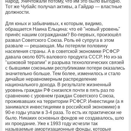
народ. Уничтожали потому, что им это было выгодно.
Тот же Чубайс получал активы, а Гайдар — властные
должности.
Для юных и забывчивых, к которым, видимо,
обращается Наина Ельцина: что её "новый уровень"
принёс нашим согражданам? Во-первых, произошёл
развал Советского Союза. Роль её супруга в этом
развале — решающая. Мы потеряли половину
населения страны. А в советской экономике РСФСР
давала около 60% валового продукта СССР. Но из-за
"шоковой терапии" и разрыва технологических связей
с бывшими союзными республиками потери оказались
значительно больше. Тем более, изменилось и стало
дичайше неравномерным распределение
национального дохода. В результате жизненный
уровень граждан РФ снизился почти в пять раз по
сравнению с уровнем граждан Советского Союза,
проживавших на территории РСФСР. Инвестиции (а я
занимался инвестициями в российской экономике) в
90-е годы упали в 3-4 раза. То есть их практически не
было. Никаких основных фондов не создавалось, шло
их проедание. Уже к 1993 году исчезли так
называемые амортизационные фонды, которые