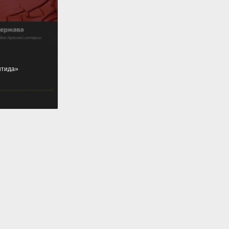
нтида»