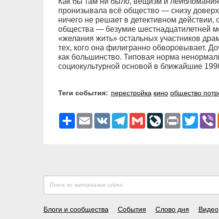
Как бы там ни было, вещизм и лейбломания
пронизывала всё общество — снизу доверху
ничего не решает в детективном действии, 
общества — безумие шестнадцатилетней мо
«желания жить» остальных участников дра
тех, кого она филигранно обворовывает. До
как большинство. Типовая норма ненормаль
социокультурной основой в ближайшие 1990
Теги события:
перестройка
кино
общество потр
Ресурс
Email
VK
Telegram
Gmail
LiveJournal
Print
Twitter
V
Блоги и сообщества
События
Слово дня
Видео