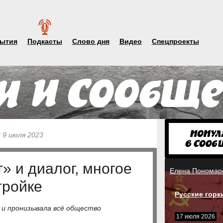
ытия
Подкасты
Слово дня
Видео
Спецпроекты
2 9 июля 2023
 и диалог, многое
Елена Пономар
тройке
Русские горк
 и пронизывала всё общество
17 июля 2026