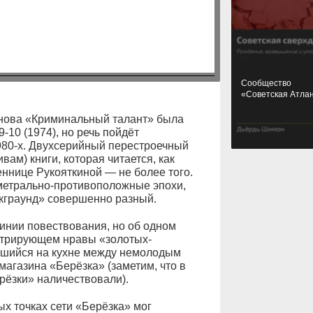
Cообщество
«Советская Атла
нова «Криминальный талант» была
10 (1974), но речь пойдёт
980-х. Двухсерийный перестроечный
вам) книги, которая читается, как
ннице Рукояткиной — не более того.
иаметрально-противоположные эпохи,
экграунд» совершенно разный.
линии повествования, но об одном
трирующем нравы «золотых-
оявшийся на кухне между немолодым
магазина «Берёзка» (заметим, что в
ерёзки» наличествовали).
вых точках сети «Берёзка» мог