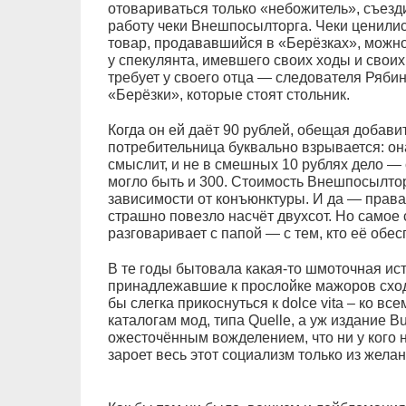
отовариваться только «небожитель», съезд
работу чеки Внешпосылторга. Чеки ценилис
товар, продававшийся в «Берёзках», можно
у спекулянта, имевшего своих ходы и своих
требует у своего отца — следователя Ряб
«Берёзки», которые стоят стольник.
Когда он ей даёт 90 рублей, обещая добави
потребительница буквально взрывается: она 
смыслит, и не в смешных 10 рублях дело — с
могло быть и 300. Стоимость Внешпосылтор
зависимости от конъюнктуры. И да — права 
страшно повезло насчёт двухсот. Но самое с
разговаривает с папой — с тем, кто её обес
В те годы бытовала какая-то шмоточная ис
принадлежавшие к прослойке мажоров сходи
бы слегка прикоснуться к dolce vita – ко в
каталогам мод, типа Quelle, а уж издание B
ожесточённым вожделением, что ни у кого 
зароет весь этот социализм только из жел