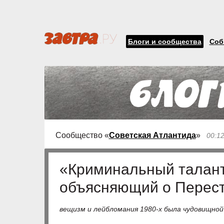
Блоги и сообщества
Соб
Сообщество «
Советская Атлантида
»
00:1
«Криминальный талант»
объясняющий о Перес
вещизм и лейбломания 1980-х была чудовищной