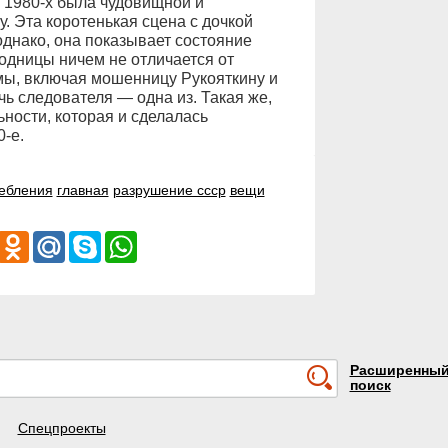
 1980-х была чудовищной и
. Эта коротенькая сцена с дочкой
однако, она показывает состояние
дницы ничем не отличается от
мы, включая мошенницу Рукояткину и
чь следователя — одна из. Такая же,
ности, которая и сделалась
-е.
ебления
главная
разрушение ссср
вещи
iber
Odnoklassniki
Mail.Ru
Skype
WhatsApp
Расширенны
поиск
Спецпроекты