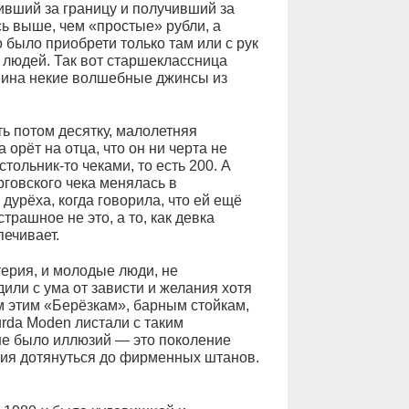
ивший за границу и получивший за
ь выше, чем «простые» рубли, а
 было приобрети только там или с рук
 людей. Так вот старшеклассница
инина некие волшебные джинсы из
ть потом десятку, малолетняя
орёт на отца, что он ни черта не
тольник-то чеками, то есть 200. А
говского чека менялась в
дурёха, когда говорила, что ей ещё
трашное не это, а то, как девка
печивает.
терия, и молодые люди, не
ли с ума от зависти и желания хотя
сем этим «Берёзкам», барным стойкам,
urda Moden листали с таким
не было иллюзий — это поколение
ания дотянуться до фирменных штанов.