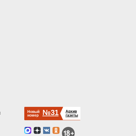
№31
Архив
Новый
й
номер
газеты