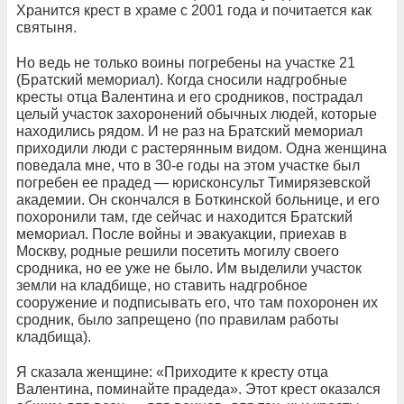
Хранится крест в храме с 2001 года и почитается как
святыня.
Но ведь не только воины погребены на участке 21
(Братский мемориал). Когда сносили надгробные
кресты отца Валентина и его сродников, пострадал
целый участок захоронений обычных людей, которые
находились рядом. И не раз на Братский мемориал
приходили люди с растерянным видом. Одна женщина
поведала мне, что в 30-е годы на этом участке был
погребен ее прадед — юрисконсульт Тимирязевской
академии. Он скончался в Боткинской больнице, и его
похоронили там, где сейчас и находится Братский
мемориал. После войны и эвакуакции, приехав в
Москву, родные решили посетить могилу своего
сродника, но ее уже не было. Им выделили участок
земли на кладбище, но ставить надгробное
сооружение и подписывать его, что там похоронен их
сродник, было запрещено (по правилам работы
кладбища).
Я сказала женщине: «Приходите к кресту отца
Валентина, поминайте прадеда». Этот крест оказался