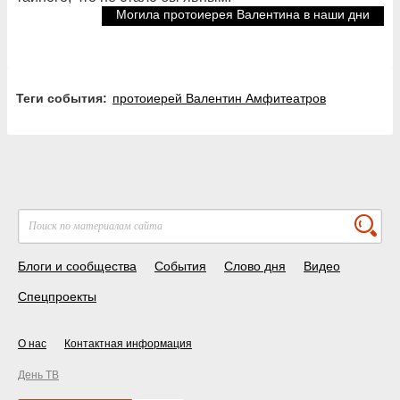
Могила протоиерея Валентина в наши дни
Теги события:
протоиерей Валентин Амфитеатров
Блоги и сообщества
События
Слово дня
Видео
Спецпроекты
О нас
Контактная информация
День ТВ