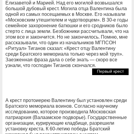
Елизаветой и Марией. Над его могилой возвышался
большой дубовый крест. Могила отца Валентина была
одной из самых посещаемых в Москве. Его называли
«Московским утешителем и чудотворцем». В 30-е годы
семейное захоронение батюшки и его сродников было
стерто с лица земли. Безбожники рассчитывали, что на
этом все и закончится. Но не закончилось. Помню, мне
рассказывали, что один из начальников МГПСОН
«Ритуал» Тиганов сказал: «Крест отцу Валентину
среди Братского мемориала только через мой труп».
Заезженная фраза дала о себе знать — скоро все
узнали, что господин Тиганов скончался.
Первый крест
А крест протоиерею Валентину был установлен среди
Братского мемориала воинов. Согласно научному
исследованию, которое производила Московская
патриархия (Валаамское подворье). Государственные
организации, курирующие кладбище, разрешили
установку креста. К 60-летию победы Братский