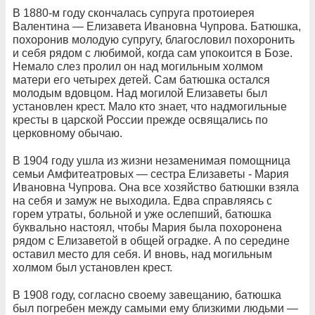
В 1880-м году скончалась супруга протоиерея
Валентина — Елизавета Ивановна Чупрова. Батюшка,
похоронив молодую супругу, благословил похоронить
и себя рядом с любимой, когда сам упокоится в Бозе.
Немало слез пролил он над могильным холмом
матери его четырех детей. Сам батюшка остался
молодым вдовцом. Над могилой Елизаветы был
установлен крест. Мало кто знает, что надмогильные
кресты в царской России прежде освящались по
церковному обычаю.
В 1904 году ушла из жизни незаменимая помощница
семьи Амфитеатровых — сестра Елизаветы - Мария
Ивановна Чупрова. Она все хозяйство батюшки взяла
на себя и замуж не выходила. Едва справляясь с
горем утраты, больной и уже ослепший, батюшка
буквально настоял, чтобы Мария была похоронена
рядом с Елизаветой в общей оградке. А по середине
оставил место для себя. И вновь, над могильным
холмом был установлен крест.
В 1908 году, согласно своему завещанию, батюшка
был погребен между самыми ему близкими людьми —