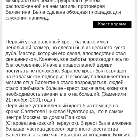
мемориал был реконструирован с учетом
расположенной на нем могилы протоиерея
Валентина. Была сделана обходная площадка для
служения панихид.
Крест в храме
Первый установленный крест батюшке имел
небольшой размер, но сделан был из цельного куска
дуба. Мастер, который его делал, впоследствии стал
священником. Конечно, все работы производились по
благословению. Иначе в православной церкви
поступать не положено. Заранее крест был освящен
на Валаамском подворье. Поскольку паломничество к
могиле отца Валентина стало возрождаться, людей
стало прибывать больше - крест раскачали, возникла
необходимость заменить его на больший. (Заменили
21 ноября 2001 года.)
Первый же установленный крест был помещен в
храме Святителя Николая Чудотворца, что в самом
центре Москвы, за домом Пашкова
(Староваганьковский переулок). В крест была вложена
большая частица дореволюционного креста отца
Валентина, а также частицы святых угодников Божьих.