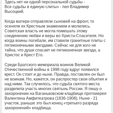
Здесь нет ни одной персональной судьбы -
Все судьбы в единую слиты» - пел Владимир
Высоцкий.
Когда матери отправляли сыновей на фронт, то
осеняли их Крестным знамением и молились.
Советская власть не могла помешать этому
соединению любви и веры во Христа-Спасителя. Но
когда воины погибали, им ставили гранитные плиты с
пятиконечными звездами. Сейчас ни для кого не
тайна, что души спасает не пятиконечная звезда, а
Христос и Крест Его.
Среди Братского мемориала воинов Великой
Отечественной войны в 1998 году вдруг появился
крест. Он стоит и до ныне. Правда, поставлен он был
не воинам. Но, кажется, он распростер свои объятия и
над ними. Так случилось, что судьба святого места
разделила участь многих святынь России. Я пишу о
захоронении на Ваганьковском кладбище протоиерея
Валентина Амфитеатрова (1836-1908). Ныне - 21
участок, раньше это был конец «третьего разряда
захоронений» кладбища.