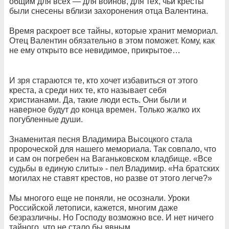
общим для всех — для воинов, для тех, чьи кресты
были снесены вблизи захоронения отца Валентина.
Время раскроет все тайны, которые хранит мемориал.
Отец Валентин обязательно в этом поможет. Кому, как
не ему открыто все невидимое, прикрытое…
И зря стараются те, кто хочет избавиться от этого
креста, а среди них те, кто называет себя
христианами. Да, такие люди есть. Они были и
наверное будут до конца времен. Только жалко их
погубленные души.
Знаменитая песня Владимира Высоцкого стала
пророческой для нашего мемориала. Так совпало, что
и сам он погребен на Ваганьковском кладбище. «Все
судьбы в единую слиты» - пел Владимир. «На братских
могилах не ставят крестов, но разве от этого легче?»
Мы многого еще не поняли, не осознали. Уроки
Российской летописи, кажется, многим даже
безразличны. Но Господу возможно все. И нет ничего
тайного, что не стало бы явным.