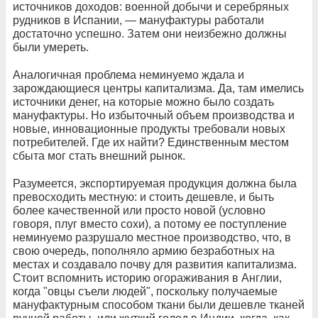
источников доходов: военной добычи и серебряных
рудников в Испании, — мануфактуры работали
достаточно успешно. Затем они неизбежно должны
были умереть.
Аналогичная проблема неминуемо ждала и
зарождающиеся центры капитализма. Да, там имелись
источники денег, на которые можно было создать
мануфактуры. Но избыточный объем производства и
новые, инновационные продукты требовали новых
потребителей. Где их найти? Единственным местом
сбыта мог стать внешний рынок.
Разумеется, экспортируемая продукция должна была
превосходить местную: и стоить дешевле, и быть
более качественной или просто новой (условно
говоря, плуг вместо сохи), а потому ее поступление
неминуемо разрушало местное производство, что, в
свою очередь, пополняло армию безработных на
местах и создавало почву для развития капитализма.
Стоит вспомнить историю огораживания в Англии,
когда "овцы съели людей", поскольку получаемые
мануфактурным способом ткани были дешевле тканей