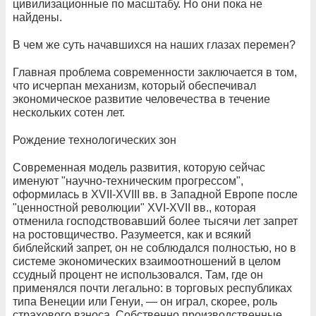
цивилизационные по масштабу. Но они пока не
найдены.
В чем же суть начавшихся на наших глазах перемен?
Главная проблема современности заключается в том,
что исчерпан механизм, который обеспечивал
экономическое развитие человечества в течение
нескольких сотен лет.
Рождение технологических зон
Современная модель развития, которую сейчас
именуют "научно-техническим прогрессом",
оформилась в XVII-XVIII вв. в Западной Европе после
"ценностной революции" XVI-XVII вв., которая
отменила господствовавший более тысячи лет запрет
на ростовщичество. Разумеется, как и всякий
библейский запрет, он не соблюдался полностью, но в
системе экономических взаимоотношений в целом
ссудный процент не использовался. Там, где он
применялся почти легально: в торговых республиках
типа Венеции или Генуи, — он играл, скорее, роль
страхового взноса. Собственно производственные