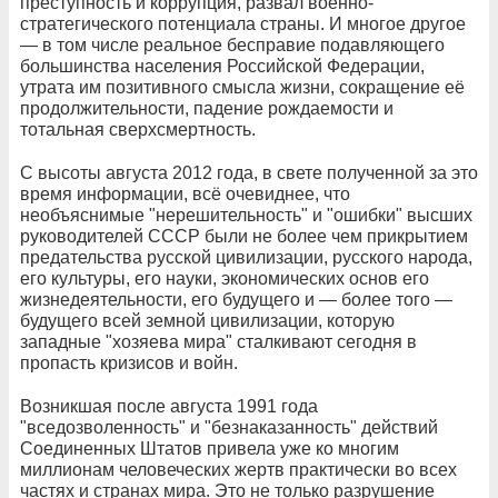
преступность и коррупция, развал военно-
стратегического потенциала страны. И многое другое
— в том числе реальное бесправие подавляющего
большинства населения Российской Федерации,
утрата им позитивного смысла жизни, сокращение её
продолжительности, падение рождаемости и
тотальная сверхсмертность.
С высоты августа 2012 года, в свете полученной за это
время информации, всё очевиднее, что
необъяснимые "нерешительность" и "ошибки" высших
руководителей СССР были не более чем прикрытием
предательства русской цивилизации, русского народа,
его культуры, его науки, экономических основ его
жизнедеятельности, его будущего и — более того —
будущего всей земной цивилизации, которую
западные "хозяева мира" сталкивают сегодня в
пропасть кризисов и войн.
Возникшая после августа 1991 года
"вседозволенность" и "безнаказанность" действий
Соединенных Штатов привела уже ко многим
миллионам человеческих жертв практически во всех
частях и странах мира. Это не только разрушение