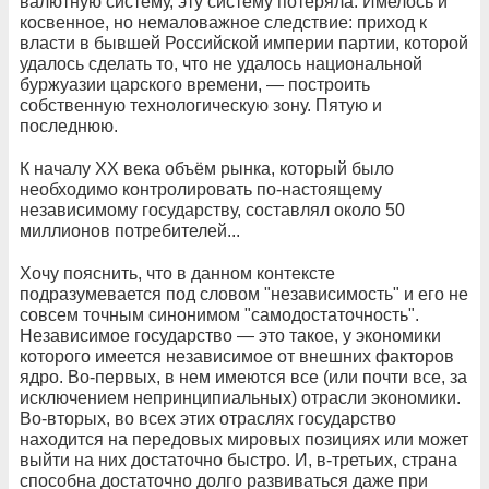
валютную систему, эту систему потеряла. Имелось и
косвенное, но немаловажное следствие: приход к
власти в бывшей Российской империи партии, которой
удалось сделать то, что не удалось национальной
буржуазии царского времени, — построить
собственную технологическую зону. Пятую и
последнюю.
К началу ХХ века объём рынка, который было
необходимо контролировать по-настоящему
независимому государству, составлял около 50
миллионов потребителей...
Хочу пояснить, что в данном контексте
подразумевается под словом "независимость" и его не
совсем точным синонимом "самодостаточность".
Независимое государство — это такое, у экономики
которого имеется независимое от внешних факторов
ядро. Во-первых, в нем имеются все (или почти все, за
исключением непринципиальных) отрасли экономики.
Во-вторых, во всех этих отраслях государство
находится на передовых мировых позициях или может
выйти на них достаточно быстро. И, в-третьих, страна
способна достаточно долго развиваться даже при