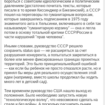
бороться с советским идеологическим и политическим
давлением (достаточно почитать тексты, которые
писали в то время Киссинджер и Бжезинский), а СССР
пошел на переговоры по гуманитарным вопросам,
которые завершились подписанием в 1975 году
знаменитого акта в Хельсинки, включившего в себя так
называемую "гуманитарную корзину" — она и легла
потом в основу тотальной критики СССР/России в
части нарушений "прав человека".
Иными словами, руководство СССР решило
сохранить status quo — не расширяться за счет
разрушения конкурента, а попытаться закрепиться в
более или менее фиксированных границах проектных
территорий. Это было принципиальнейшей ошибкой
— как если бы ребенок не просто отказался расти, но и
принял бы меры для реального осуществления этой
идеи (например, вместо школы продолжал бы ходить
много лет в детский сад).
Тем временем руководство США нашло выход из
положения. Было необходимо запустить новую
"технологическую волну", что невозможно сделать на
спаде и без войны. А поскольку расширить рынки