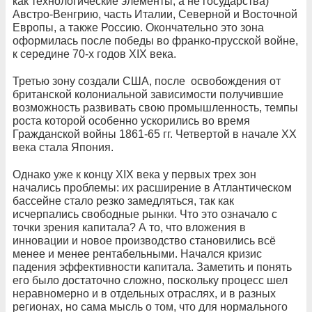
как технологические элементы, а не государства)
Австро-Венгрию, часть Италии, Северной и Восточной
Европы, а также Россию. Окончательно это зона
оформилась после победы во франко-прусской войне,
к середине 70-х годов XIX века.
Третью зону создали США, после освобождения от
британской колониальной зависимости получившие
возможность развивать свою промышленность, темпы
роста которой особенно ускорились во время
Гражданской войны 1861-65 гг. Четвертой в начале ХХ
века стала Япония.
Однако уже к концу XIX века у первых трех зон
начались проблемы: их расширение в Атлантическом
бассейне стало резко замедляться, так как
исчерпались свободные рынки. Что это означало с
точки зрения капитала? А то, что вложения в
инновации и новое производство становились всё
менее и менее рентабельными. Начался кризис
падения эффективности капитала. Заметить и понять
его было достаточно сложно, поскольку процесс шел
неравномерно и в отдельных отраслях, и в разных
регионах, но сама мысль о том, что для нормального