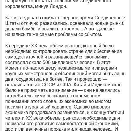
напрямую торговать с колониями Соединенного
королевства, минуя Лондон.
Как и следовало ожидать, первое время Соединенные
Штаты отлично развивались, осваивали новые рынки,
делали бомбы и рвались в космос... А вот дальше
начались те же самые проблемы со сбытом.
К середине ХХ века объем рынков, который было
необходимо контролировать стране для обеспечения
самодостаточной и развивающейся экономики,
составлял около 500 миллионов человек. В этот
момент по-настоящему независимыми и лидерами
крупных межстрановых объединений могли быть лишь
два государства, не более. Так и произошло —
остались только СССР и США. Китай и Индию можно
было не принимать во внимание — они не являлись
потребительскими рынками в современном
понимании этого слова, их экономики во многом
носили натуральный характер. Однако мировая
экономика продолжала развиваться, и к концу третьей
четверти ХХ века объемы рынков, необходимые для
нормального развития самодостаточной экономики,
достигли величины порядка миллиарда человек... И