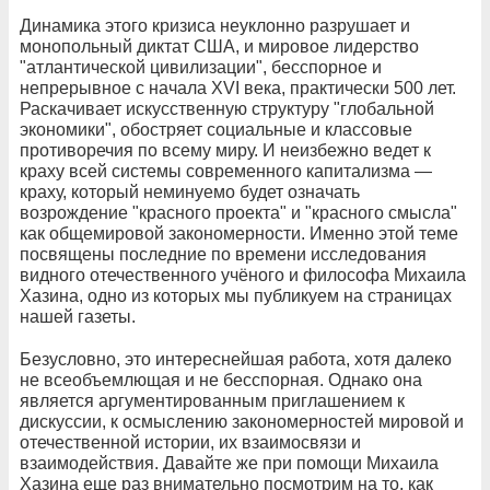
Динамика этого кризиса неуклонно разрушает и
монопольный диктат США, и мировое лидерство
"атлантической цивилизации", бесспорное и
непрерывное с начала XVI века, практически 500 лет.
Раскачивает искусственную структуру "глобальной
экономики", обостряет социальные и классовые
противоречия по всему миру. И неизбежно ведет к
краху всей системы современного капитализма —
краху, который неминуемо будет означать
возрождение "красного проекта" и "красного смысла"
как общемировой закономерности. Именно этой теме
посвящены последние по времени исследования
видного отечественного учёного и философа Михаила
Хазина, одно из которых мы публикуем на страницах
нашей газеты.
Безусловно, это интереснейшая работа, хотя далеко
не всеобъемлющая и не бесспорная. Однако она
является аргументированным приглашением к
дискуссии, к осмыслению закономерностей мировой и
отечественной истории, их взаимосвязи и
взаимодействия. Давайте же при помощи Михаила
Хазина еще раз внимательно посмотрим на то, как