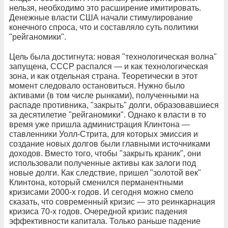
нельзя, необходимо это расширение имитировать.
Денежные власти США начали стимулирование
конечного спроса, что и составляло суть политики
"рейганомики".
Цель была достигнута: новая "технологическая волна"
запущена, СССР распался — и как технологическая
зона, и как отдельная страна. Теоретически в этот
момент следовало остановиться. Нужно было
активами (в том числе рынками), полученными на
распаде противника, "закрыть" долги, образовавшиеся
за десятилетие "рейганомики". Однако к власти в то
время уже пришла администрация Клинтона —
ставленники Уолл-Стрита, для которых эмиссия и
создание новых долгов были главными источниками
доходов. Вместо того, чтобы "закрыть краник", они
использовали полученные активы как залоги под
новые долги. Как следствие, пришел "золотой век"
Клинтона, который сменился перманентными
кризисами 2000-х годов. И сегодня можно смело
сказать, что современный кризис — это реинкарнация
кризиса 70-х годов. Очередной кризис падения
эффективности капитала. Только раньше падение