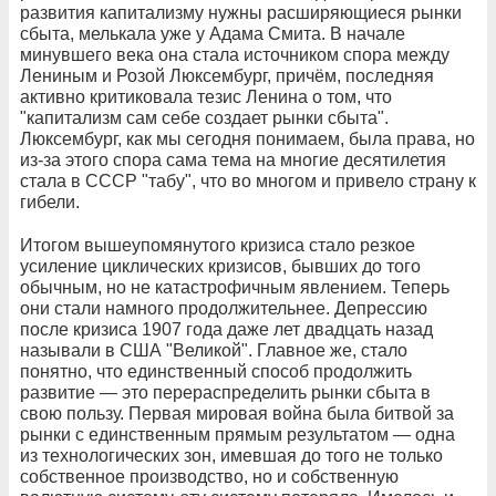
развития капитализму нужны расширяющиеся рынки
сбыта, мелькала уже у Адама Смита. В начале
минувшего века она стала источником спора между
Лениным и Розой Люксембург, причём, последняя
активно критиковала тезис Ленина о том, что
"капитализм сам себе создает рынки сбыта".
Люксембург, как мы сегодня понимаем, была права, но
из-за этого спора сама тема на многие десятилетия
стала в СССР "табу", что во многом и привело страну к
гибели.
Итогом вышеупомянутого кризиса стало резкое
усиление циклических кризисов, бывших до того
обычным, но не катастрофичным явлением. Теперь
они стали намного продолжительнее. Депрессию
после кризиса 1907 года даже лет двадцать назад
называли в США "Великой". Главное же, стало
понятно, что единственный способ продолжить
развитие — это перераспределить рынки сбыта в
свою пользу. Первая мировая война была битвой за
рынки с единственным прямым результатом — одна
из технологических зон, имевшая до того не только
собственное производство, но и собственную