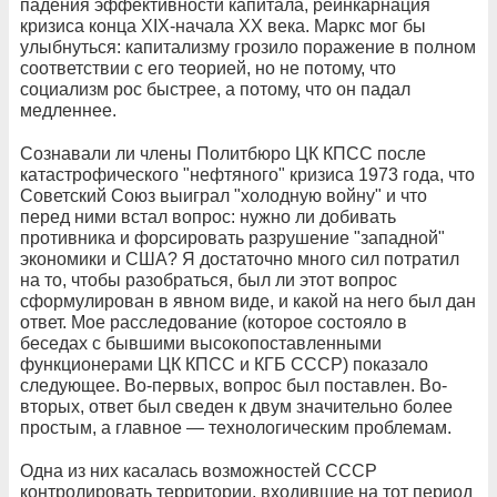
падения эффективности капитала, реинкарнация
кризиса конца XIX-начала XX века. Маркс мог бы
улыбнуться: капитализму грозило поражение в полном
соответствии с его теорией, но не потому, что
социализм рос быстрее, а потому, что он падал
медленнее.
Сознавали ли члены Политбюро ЦК КПСС после
катастрофического "нефтяного" кризиса 1973 года, что
Советский Союз выиграл "холодную войну" и что
перед ними встал вопрос: нужно ли добивать
противника и форсировать разрушение "западной"
экономики и США? Я достаточно много сил потратил
на то, чтобы разобраться, был ли этот вопрос
сформулирован в явном виде, и какой на него был дан
ответ. Мое расследование (которое состояло в
беседах с бывшими высокопоставленными
функционерами ЦК КПСС и КГБ СССР) показало
следующее. Во-первых, вопрос был поставлен. Во-
вторых, ответ был сведен к двум значительно более
простым, а главное — технологическим проблемам.
Одна из них касалась возможностей СССР
контролировать территории, входившие на тот период