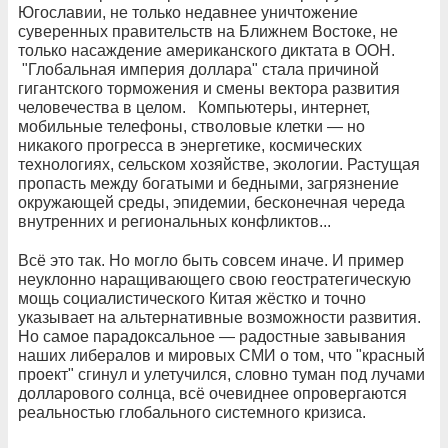
Югославии, не только недавнее уничтожение
суверенных правительств на Ближнем Востоке, не
только насаждение американского диктата в ООН.
"Глобальная империя доллара" стала причиной
гигантского торможения и смены вектора развития
человечества в целом. Компьютеры, интернет,
мобильные телефоны, стволовые клетки — но
никакого прогресса в энергетике, космических
технологиях, сельском хозяйстве, экологии. Растущая
пропасть между богатыми и бедными, загрязнение
окружающей среды, эпидемии, бесконечная череда
внутренних и региональных конфликтов...
Всё это так. Но могло быть совсем иначе. И пример
неуклонно наращивающего свою геостратегическую
мощь социалистического Китая жёстко и точно
указывает на альтернативные возможности развития.
Но самое парадоксальное — радостные завывания
наших либералов и мировых СМИ о том, что "красный
проект" сгинул и улетучился, словно туман под лучами
долларового солнца, всё очевиднее опровергаются
реальностью глобального системного кризиса.