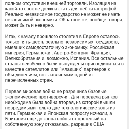
полном отсутствии внешней торговли. Изоляция на
какой-то срок не должна стать для неё катастрофой.
Реально независимое государство не может не иметь
независимой экономики. Обратное же, вообще говоря,
может быть и неверно.
Итак, к началу прошлого столетия в Европе осталось
только пять-шесть реально независимых государств,
имевших самодостаточную экономику: Российская
империя, Германская, Австро-Венгрия, Франция,
Великобритания и, возможно, Испания. Все остальные
страны неизбежно были вынуждены присоединиться в
качестве сателлитов или "младших" партнеров к
объединениям, возглавляемым одной из
перечисленных стран.
Первая мировая война не разрешила базовые
экономические противоречия. Для передела рынков
необходима была война вторая, из которой вышли
невредимыми только две технологические зоны из
пяти. Германская и Японская попросту исчезли, а
Британия еще до конца войны от претензий на
собственную зону отказалась, разрешив США