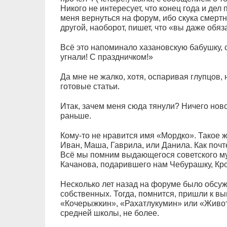
Никого не интересует, что конец года и дел
меня вернуться на форум, ибо скука смертн
другой, наоборот, пишет, что «вы даже обяз
Всё это напоминало хазановскую бабушку, 
угнали! С праздничком!»
Да мне не жалко, хотя, оспаривая глупцов, 
готовые статьи.
Итак, зачем меня сюда тянули? Ничего новог
раньше.
Кому-то не нравится имя «Мордко». Такое 
Иван, Маша, Гаврила, или Данила. Как поч
Всё мы помним выдающегося советского м
Качанова, подарившего нам Чебурашку, Крок
Несколько лет назад на форуме было обс
собственных. Тогда, помнится, пришли к вы
«Кочерыжкин», «Рахатлукумин» или «Живот
средней школы, не более.