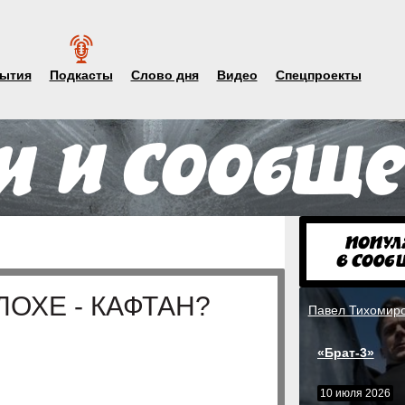
ытия
Подкасты
Слово дня
Видео
Спецпроекты
ЛОХЕ - КАФТАН?
Павел Тихомир
«Брат-3»
10 июля 2026