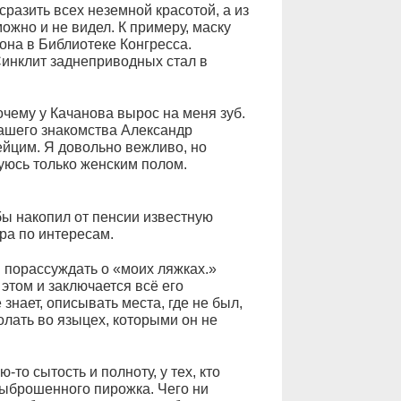
сразить всех неземной красотой, а из
можно и не видел. К примеру, маску
на в Библиотеке Конгресса.
Синклит заднеприводных стал в
очему у Качанова вырос на меня зуб.
нашего знакомства Александр
йцим. Я довольно вежливо, но
суюсь только женским полом.
 бы накопил от пенсии известную
ра по интересам.
 порассуждать о «моих ляжках.»
 этом и заключается всё его
 знает, описывать места, где не был,
голать во языцех, которыми он не
то сытость и полноту, у тех, кто
выброшенного пирожка. Чего ни