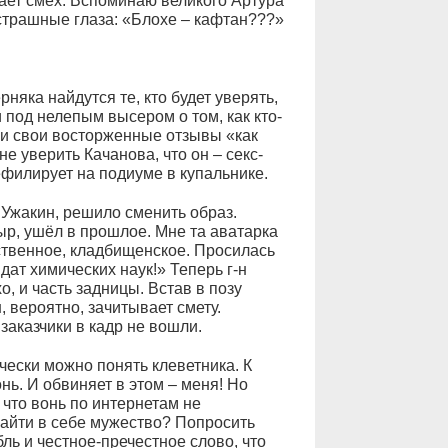
вает смех. Вспоминаю великого Артура
страшные глаза: «Блохе – кафтан???»
няка найдутся те, кто будет уверять,
 под нелепым высером о том, как кто-
ли свои восторженные отзывы «как
не уверить Качанова, что он – секс-
ефилирует на подиуме в купальнике.
Ужакин, решило сменить образ.
р, ушёл в прошлое. Мне та аватарка
ественное, кладбищенское. Просилась
дат химических наук!» Теперь г-н
, и часть задницы. Встав в позу
, вероятно, зачитывает смету.
аказчики в кадр не вошли.
ечески можно понять клеветника. К
нь. И обвиняет в этом – меня! Но
что вонь по интернетам не
найти в себе мужество? Попросить
ль и честное-пречестное слово, что