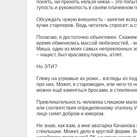
понять, ни принять нельзя никак – это попы
тупость и рукожопость в своём плачевном 
Обсуждать чужую внешность - занятие всег
кучки старперов. Ведь читатель спросит: а с
Полагаю, я достаточно объективен. Скажем,
время обменялись массой любезностей, - 
Миша, один из моих самых непреклонных зои
– нацист, был красавец-парень, атлет.
Но ЭТИ?
Гляжу на угрюмые их рожи... взгляды из под
про них. Может, я старомоден, или чего-то 
можно ещё камняться бросами, в стеклянн
Привлекательность человека слишком мало 
или соответствия определённому эталону. И
лицо сияет добром и юмором.
Не знаю, как вам, а мне аватарка Качанов
стёклышке. Может, дело в круглой форме. Вс