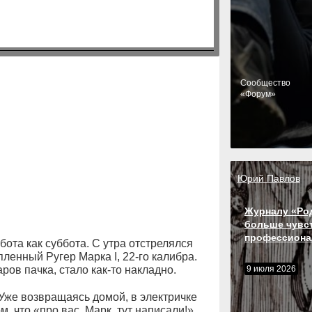
Cообщество
«Форум»
Юрий Павлов
Журналу «Ро
больше чувс
профессиона
ота как суббота. С утра отстрелялся
пленный Ругер Марка I, 22-го калибра.
ров пачка, стало как-то накладно.
9 июля 2026
 Уже возвращаясь домой, в электричке
м, что «про вас, Марк, тут написали!»