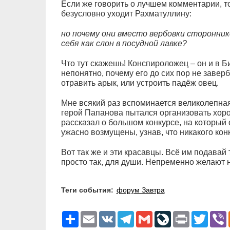
Если же говорить о лучшем комментарии, т
безусловно уходит Рахматуллину:
но почему они вместо вербовки сторонни
себя как слон в посудной лавке?
Что тут скажешь! Конспироложец – он и в 
непонятно, почему его до сих пор не завер
отравить арык, или устроить падёж овец.
Мне всякий раз вспоминается великолепная
герой Папанова пытался организовать хоров
рассказал о большом конкурсе, на который 
ужасно возмущены, узнав, что никакого конк
Вот так же и эти красавцы. Всё им подавай 
просто так, для души. Непременно желают н
Теги события:
форум Завтра
Ресурс
Email
VK
Telegram
Gmail
LiveJournal
Print
Twitter
V