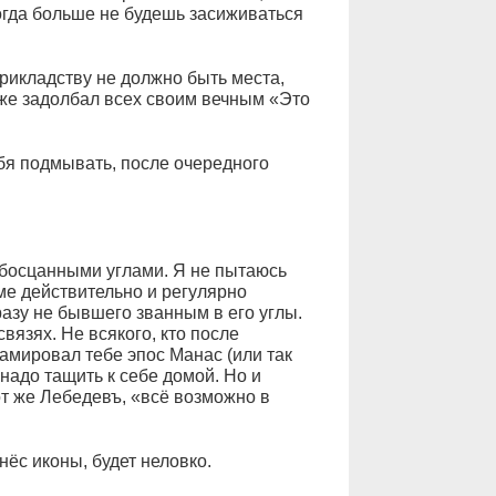
когда больше не будешь засиживаться
рикладству не должно быть места,
 же задолбал всех своим вечным «Это
бя подмывать, после очередного
обосцанными углами. Я не пытаюсь
оме действительно и регулярно
разу не бывшего званным в его углы.
вязях. Не всякого, кто после
амировал тебе эпос Манас (или так
 надо тащить к себе домой. Но и
тот же Лебедевъ, «всё возможно в
нёс иконы, будет неловко.