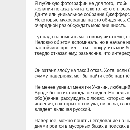
Я публикую фотографии не для того, чтобы 
желания показать читателю то, чего он, воз
Данте или уникальное собрание Джефферсо
Некоторые мухосранцы на это обиделись. 
очередной раз обсуждать мою внешность.
Тут надо напомнить массовому читателю, п
Неловко об этом вспоминать, но в начале 
настойчиво просил … гм… покрутить мои бе
твёрдо отказал ему, разъяснив, что интере
Он затаил злобу на такой отказ. Хотя, если
сумму, наверняка мог бы найти себе партнё
Не менее удивил меня г-н Ужакин, любящий
Вроде бы он их никогда не видел. Но ведь в
обо(н)яние: рассуждать о людях, которых не
явления, в которых он ни уха, ни рыла, гла
владеет, включая русский.
Наверное, можно понять негодование на чью-
днями роется в мусорных баках в поисках 