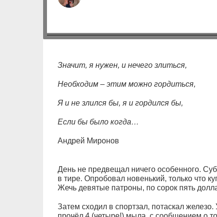
Значит, я нужен, и нечего злиться,
Необходим – этим можно гордиться,
Я и не злился бы, я и гордился бы,
Если бы было когда…
Андрей Миронов
День не предвещал ничего особенного. Субб
в тире. Опробовал новенький, только что ку
Жечь девятые патроны, по сорок пять долла
Затем сходил в спортзал, потаскал железо.
прочёл 4 (четыре!) мыла, с сообщением о то