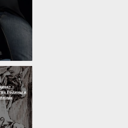
дина» –
тва Родины и
лизма