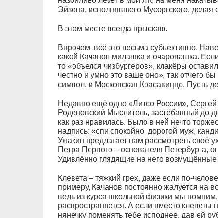
назойливо лезет в мой ЛК, на меня накаты
Эйзена, исполнявшего Мусоргского, делая 
В этом месте всегда прыскаю.
Впрочем, всё это весьма субъективно. Навер
какой Качанов милашка и очаровашка. Если
то «объелся чизбургеров», клакёры остави
честно и умно это ваше оно», так отчего бы 
символ, и Московская Красавиццо. Пусть д
Недавно ещё одно «Литсо России», Сергей 
Роденовский Мыслитель, застёбанный до ды
как раз нравилась. Было в ней нечто торж
надпись: «спи спокойно, дорогой муж, канди
Ужакин предлагает нам рассмотреть своё ухо
Петра Первого – основателя Петербурга, он
Удивлённо глядящие на него возмущённые з
Клевета – тяжкий грех, даже если по-челов
примеру, Качанов постоянно жалуется на во
ведь из курса школьной физики мы помним, 
распространяется. А если вместо клеветы 
нянечку поменять тебе исподнее, дав ей руб