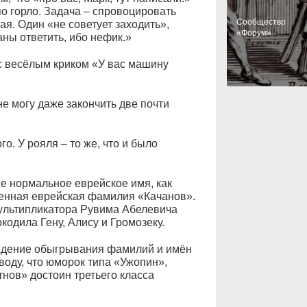
 по горло. Задача – спровоцировать
Cообщество
ая. Один «не советует заходить»,
«Форум»
аны ответить, ибо нефик.»
с весёлым криком «У вас машину
не могу даже закончить две почти
о. У рояля – то же, что и было
же нормальное еврейское имя, как
тенная еврейская фамилия «Качанов».
ультипликатора Рувима Абелевича
одила Гену, Алису и Громозеку.
уждение обыгрывания фамилий и имён
воду, что юморок типа «Ужопин»,
нов» достоин третьего класса