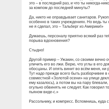
это – в последний раз, и что ты никогда-ни
за компом до последней минуты?
Да, никто не оправдывает санитаров. Рукоп
особенно в таких учреждениях. Но ведь ты
не я сделал, это – Тальберг из Америки!»
Думаешь, персоналу приятно всякий раз те
порыва вдохновения?
Стыдно!
Другой пример – Ужакин, со своими вечно 
уличить его во лжи. Верю, что углы в его д
обосцаны. И опять винит во всём меня, ни 
Тут надо прежде всего быть разборчивее в с
совместной «Золотой осени» на улице декл
ему казалось), а потом вы на пару блевали,
огульно обвинять не следует. Как говорил 
пьяном виде-с.»
Рассольчику, и компресс. Вспомнишь, куда с