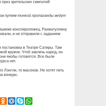
о приз зрительских симпатий
ков путем тонкой пропаганды ведут
Бишкеке конспироложец. Рахматуллину
бовали, и не отправили с заданием
 постановка в Театре Сатиры. Там
ой кружок. Чтоб завлечь народ, он
они якобы готовятся. Все были
урса нет.
то Лэнгли, то масонов. Не хотят петь
а конкурс.
iber
Odnoklassniki
Mail.Ru
Skype
WhatsApp