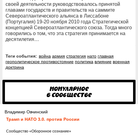
своей деятельности руководствовалось принятой
главами государств и правительств на саммите
Североатлантического альянса в Лиссабоне
(Португалия) 19-20 ноября 2010 года Стратегической
концепцией Североатлантического союза. Тогда много
говорились о том, что эта стратегия принимается на
десятилетия…
Теги события:
война
армия
стратегия
нато
главная
геополитическое противостояние
политика
влияние
военная
доктрина
Владимир Овчинский
Трамп и НАТО 3.0. против России
Cообщество
«Оборонное сознание»