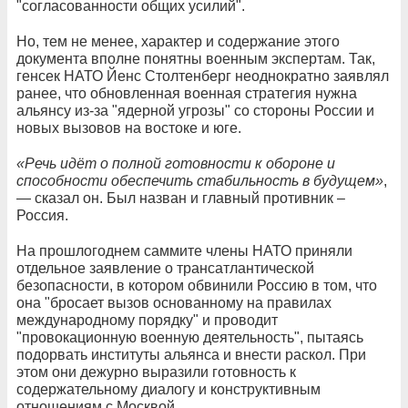
"согласованности общих усилий".
Но, тем не менее, характер и содержание этого
документа вполне понятны военным экспертам. Так,
генсек НАТО Йенс Столтенберг неоднократно заявлял
ранее, что обновленная военная стратегия нужна
альянсу из-за "ядерной угрозы" со стороны России и
новых вызовов на востоке и юге.
«Речь идёт о полной готовности к обороне и
способности обеспечить стабильность в будущем»
,
— сказал он. Был назван и главный противник –
Россия.
На прошлогоднем саммите члены НАТО приняли
отдельное заявление о трансатлантической
безопасности, в котором обвинили Россию в том, что
она "бросает вызов основанному на правилах
международному порядку" и проводит
"провокационную военную деятельность", пытаясь
подорвать институты альянса и внести раскол. При
этом они дежурно выразили готовность к
содержательному диалогу и конструктивным
отношениям с Москвой.