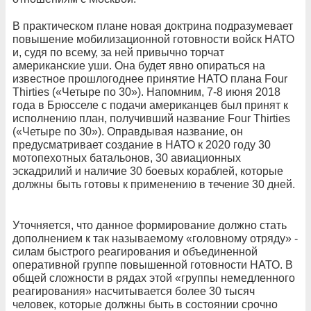
В практическом плане новая доктрина подразумевает
повышение мобилизационной готовности войск НАТО
и, судя по всему, за ней привычно торчат
американские уши. Она будет явно опираться на
известное прошлогоднее принятие НАТО плана Four
Thirties («Четыре по 30»). Напомним, 7-8 июня 2018
года в Брюсселе с подачи американцев был принят к
исполнению план, получивший название Four Thirties
(«Четыре по 30»). Оправдывая название, он
предусматривает создание в НАТО к 2020 году 30
мотопехотных батальонов, 30 авиационных
эскадрилий и наличие 30 боевых кораблей, которые
должны быть готовы к применению в течение 30 дней.
Уточняется, что данное формирование должно стать
дополнением к так называемому «головному отряду» -
силам быстрого реагирования и объединенной
оперативной группе повышенной готовности НАТО. В
общей сложности в рядах этой «группы немедленного
реагирования» насчитывается более 30 тысяч
человек, которые должны быть в состоянии срочно