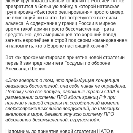
любой крупномасштабный конфликт с Россией тут же
превратится в большую войну, в которой натовская
группировка «быстрого реагирования» просто мизер,
не влияющий ни на что. Тут потребуются все силы
альянса. А содержание у границ России в мирное
время такой армии просто бессмысленная трата
средств. Но, для американцев это хороший повод
загнать европейцев в строй под своим командованием
и напомнить, кто в Европе настоящий хозяин?
Вот как прокомментировал принятие новой стратегии
первый зампред комитета Госдумы по обороне
Александр Шерин:
«Это говорит о том, что предыдущая концепция
оказалась бесполезной, она себя никак не оправдала.
Потому что все потуги, огромные траты США в
размещении системы ПРО вдоль границ РФ при
наличии у нашей страны на сегодняшний момент
сверхсовременных видов вооружений, не имеющих
аналогов в мире, делают эту всю систему ПРО
абсолютно бессмысленной, игрушечной».
Напомним, до принятия новой стратегии НАТО в