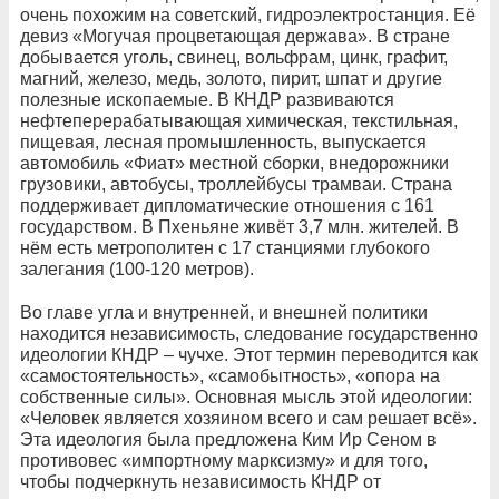
очень похожим на советский, гидроэлектростанция. Её
девиз «Могучая процветающая держава». В стране
добывается уголь, свинец, вольфрам, цинк, графит,
магний, железо, медь, золото, пирит, шпат и другие
полезные ископаемые. В КНДР развиваются
нефтеперерабатывающая химическая, текстильная,
пищевая, лесная промышленность, выпускается
автомобиль «Фиат» местной сборки, внедорожники
грузовики, автобусы, троллейбусы трамваи. Страна
поддерживает дипломатические отношения с 161
государством. В Пхеньяне живёт 3,7 млн. жителей. В
нём есть метрополитен с 17 станциями глубокого
залегания (100-120 метров).
Во главе угла и внутренней, и внешней политики
находится независимость, следование государственно
идеологии КНДР – чучхе. Этот термин переводится как
«самостоятельность», «самобытность», «опора на
собственные силы». Основная мысль этой идеологии:
«Человек является хозяином всего и сам решает всё».
Эта идеология была предложена Ким Ир Сеном в
противовес «импортному марксизму» и для того,
чтобы подчеркнуть независимость КНДР от