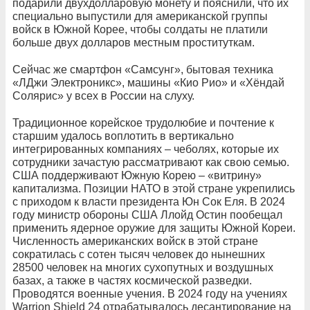
подарили двухдолларовую монету и пояснили, что их
специально выпустили для американской группы
войск в Южной Корее, чтобы солдаты не платили
больше двух долларов местным проституткам.
Сейчас же смартфон «Самсунг», бытовая техника
«ЛДжи Электроникс», машины «Кио Рио» и «Хёндай
Солярис» у всех в России на слуху.
Традиционное корейское трудолюбие и почтение к
старшим удалось воплотить в вертикально
интегрированных компаниях – чеболях, которые их
сотрудники зачастую рассматривают как свою семью.
США поддерживают Южную Корею – «витрину»
капитализма. Позиции НАТО в этой стране укрепились
с приходом к власти президента Юн Сок Еля. В 2024
году министр обороны США Ллойд Остин пообещал
применить ядерное оружие для защиты Южной Кореи.
Численность американских войск в этой стране
сократилась с сотен тысяч человек до нынешних
28500 человек на многих сухопутных и воздушных
базах, а также в частях космической разведки.
Проводятся военные учения. В 2024 году на учениях
Warrion Shield 24 отрабатывалось десантирование на