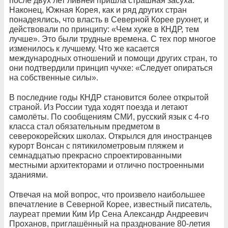
после двух лет ливней пришла страшная засуха.
Наконец, Южная Корея, как и ряд других стран
понадеялись, что власть в Северной Корее рухнет, и
действовали по принципу: «Чем хуже в КНДР, тем
лучше». Это были трудные времена. С тех пор многое
изменилось к лучшему. Что же касается
международных отношений и помощи других стран, то
они подтвердили принцип чучхе: «Следует опираться
на собственные силы».
В последние годы КНДР становится более открытой
страной. Из России туда ходят поезда и летают
самолёты. По сообщениям СМИ, русский язык с 4-го
класса стал обязательным предметом в
северокорейских школах. Открылся для иностранцев
курорт Вонсан с пятикилометровым пляжем и
семнадцатью прекрасно спроектированными
местными архитекторами и отлично построенными
зданиями.
Отвечая на мой вопрос, что произвело наибольшее
впечатление в Северной Корее, известный писатель,
лауреат премии Ким Ир Сена Александр Андреевич
Проханов, приглашённый на празднование 80-летия