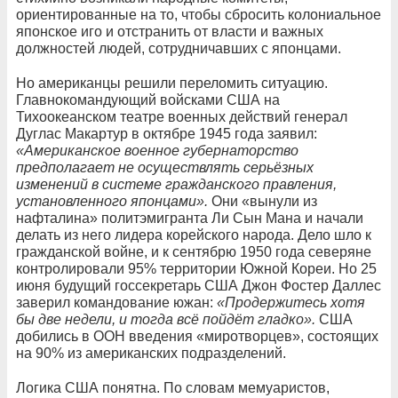
ориентированные на то, чтобы сбросить колониальное
японское иго и отстранить от власти и важных
должностей людей, сотрудничавших с японцами.
Но американцы решили переломить ситуацию.
Главнокомандующий войсками США на
Тихоокеанском театре военных действий генерал
Дуглас Макартур в октябре 1945 года заявил:
«Американское военное губернаторство
предполагает не осуществлять серьёзных
изменений в системе гражданского правления,
установленного японцами».
Они «вынули из
нафталина» политэмигранта Ли Сын Мана и начали
делать из него лидера корейского народа. Дело шло к
гражданской войне, и к сентябрю 1950 года северяне
контролировали 95% территории Южной Кореи. Но 25
июня будущий госсекретарь США Джон Фостер Даллес
заверил командование южан:
«Продержитесь хотя
бы две недели, и тогда всё пойдёт гладко».
США
добились в ООН введения «миротворцев», состоящих
на 90% из американских подразделений.
Логика США понятна. По словам мемуаристов,