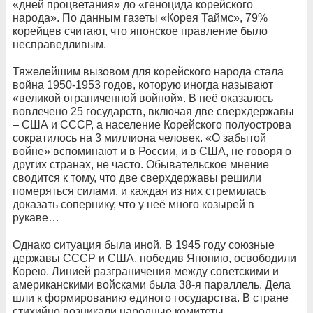
«дней процветания» до «геноцида корейского
народа». По данным газеты «Корея Таймс», 79%
корейцев считают, что японское правление было
несправедливым.
Тяжелейшим вызовом для корейского народа стала
война 1950-1953 годов, которую иногда называют
«великой ограниченной войной». В неё оказалось
вовлечено 25 государств, включая две сверхдержавы
– США и СССР, а население Корейского полуострова
сократилось на 3 миллиона человек. «О забытой
войне» вспоминают и в России, и в США, не говоря о
других странах, не часто. Обывательское мнение
сводится к тому, что две сверхдержавы решили
померяться силами, и каждая из них стремилась
доказать сопернику, что у неё много козырей в
рукаве…
Однако ситуация была иной. В 1945 году союзные
державы СССР и США, победив Японию, освободили
Корею. Линией разграничения между советскими и
американскими войсками была 38-я параллель. Дела
шли к формированию единого государства. В стране
стихийно возникали народные комитеты,