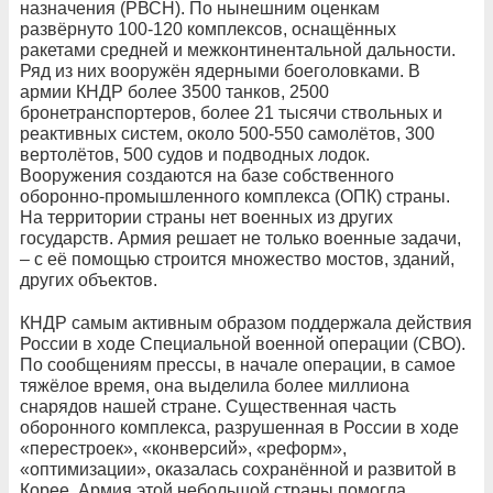
назначения (РВСН). По нынешним оценкам
развёрнуто 100-120 комплексов, оснащённых
ракетами средней и межконтинентальной дальности.
Ряд из них вооружён ядерными боеголовками. В
армии КНДР более 3500 танков, 2500
бронетранспортеров, более 21 тысячи ствольных и
реактивных систем, около 500-550 самолётов, 300
вертолётов, 500 судов и подводных лодок.
Вооружения создаются на базе собственного
оборонно-промышленного комплекса (ОПК) страны.
На территории страны нет военных из других
государств. Армия решает не только военные задачи,
– с её помощью строится множество мостов, зданий,
других объектов.
КНДР самым активным образом поддержала действия
России в ходе Специальной военной операции (СВО).
По сообщениям прессы, в начале операции, в самое
тяжёлое время, она выделила более миллиона
снарядов нашей стране. Существенная часть
оборонного комплекса, разрушенная в России в ходе
«перестроек», «конверсий», «реформ»,
«оптимизации», оказалась сохранённой и развитой в
Корее. Армия этой небольшой страны помогла