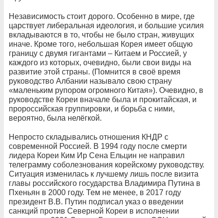
Независимость стоит дорого. Особенно в мире, где
царствует либеральная идеология, и большие усилия
вкладываются в то, чтобы не было стран, живущих
иначе. Кроме того, небольшая Корея имеет общую
границу с двумя гигантами – Китаем и Россией, у
каждого из которых, очевидно, были свои виды на
развитие этой страны. (Помнится в своё время
руководство Албании называло свою страну
«маленьким рупором огромного Китая»). Очевидно, в
руководстве Кореи вначале была и прокитайская, и
пророссийская группировки, и борьба с ними,
вероятно, была нелёгкой.
Непросто складывались отношения КНДР с
современной Россией. В 1994 году после смерти
лидера Кореи Ким Ир Сена Ельцин не направил
телеграмму соболезнования корейскому руководству.
Ситуация изменилась к лучшему лишь после визита
главы российского государства Владимира Путина в
Пхеньян в 2000 году. Тем не менее, в 2017 году
президент В.В. Путин подписал указ о введении
санкций против Северной Кореи в исполнении