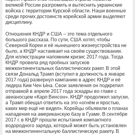
великой России разгромить и вытеснить украинские
войска с территории Курской области. Наши военные
среди прочих достоинств корейской армии выделяют
дисциплину.
Отношения КНДР и США – это тема отдельного
большого рассказа. По сути, США хотят, чтобы
Северной Кореи и её нынешнего жизнеустройства не
было, а КНДР настаивает на своём существовании.
Для иллюстрации напомним кризис 2017 года. Тогда
КНДР провела ряд пробных запусков
межконтинентальных баллистических ракет. В этой
связи Дональд Трамп (вступил в должность в январе
2017 года) развернул кампанию в адрес КНДР и её
лидера Ким Чен Ына. Свои заявления он подкрепил
отправкой в апреле 2017 года эскадры во главе с
авианосцем «Карл Винсон». КНДР продолжил запуски,
а Трамп обещал ответить на это «огнём и яростью,
каких мир ещё не видел». Корейцы объявили о планах
нападения на американскую базу в Гуаме. В сентябре
2017 г. в КНДР прошли испытания компактного
водородного заряда, который может быть установлен
на межконтинентальную баллистическую ракету. В