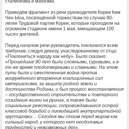
сталинизма и маоизма.
Приведём фрагмент из речи руководителя Кореи Ким
Чен Ына, посвящённой торжествам по случаю 80-
летия Трудовой партии Кореи, которые проходили на
огромном стадионе имени 1 мая, вмещающем 100
тысяч зрителей.
Перед началом речи руководитель поклонился всем
трибунам, следуя девизу, унаследованному от отца:
«Поклониться народу как небу». Было сказано:
«
Прошедшие 80 лет были сложными, суровыми, и в
то же время плодотворными и славными. На этом
пути была и ожесточенная война против
вооружённого вторжения коалиционных сил
империализма, за защиту родной земли и
достоинства Родины, и был процесс восстановления
– государственного строительства и повторного
созидания жизни на руинах, а также были
социальные революции, сопровождавшиеся острой
классовой борьбой и ликвидацией внутрипартийной
группировки… Сегодня мы стоим перед миром как
сильный народ, у которого нет неодолимых
трудностей и невозможных дел».