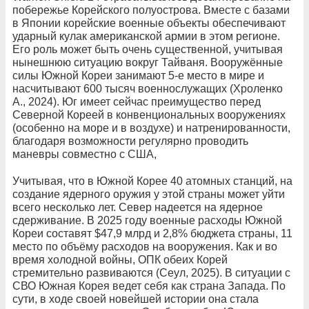
побережье Корейского полуострова. Вместе с базами
в Японии корейские военные объекты обеспечивают
ударный кулак американской армии в этом регионе.
Его роль может быть очень существенной, учитывая
нынешнюю ситуацию вокруг Тайваня. Вооружённые
силы Южной Кореи занимают 5-е место в мире и
насчитывают 600 тысяч военнослужащих (Хроленко
А., 2024). Юг имеет сейчас преимущество перед
Северной Кореей в конвенциональных вооружениях
(особенно на море и в воздухе) и натренированности,
благодаря возможности регулярно проводить
маневры совместно с США,
Учитывая, что в Южной Корее 40 атомных станций, на
создание ядерного оружия у этой страны может уйти
всего несколько лет. Север надеется на ядерное
сдерживание. В 2025 году военные расходы Южной
Кореи составят $47,9 млрд и 2,8% бюджета страны, 11
место по объёму расходов на вооружения. Как и во
время холодной войны, ОПК обеих Корей
стремительно развиваются (Сеул, 2025). В ситуации с
СВО Южная Корея ведет себя как страна Запада. По
сути, в ходе своей новейшей истории она стала