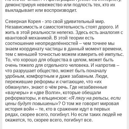
демонстрируя невежество или подлость тех, кто их
выкладывает или воспроизводит.
Северная Корея - это свой удивительный мир.
Независимость и самостоятельность стоят дорого. И
жить в этой реальности нелегко. Здесь есть аналогия с
квантовой механикой. В этой теории есть
соотношение неопределённостей – чем точнее мы
знаем координату частицы в данный момент времени,
тем с меньшей точностью можем измерить её импульс.
То, что хорошо для общества в целом, может быть
очень тяжело для отдельного человека. И напротив –
что разрушает общество, может быть поначалу
удобным, комфортным и даже забавным. Люди,
пережившие реформы и считающие, что «их
обманули», знают о чём речь. Где незабвенные
«ваучеры» и «две Волги», которые обещали
реформаторы, и ельцинское:
«Я лягу на рельсы, если
цены будут повышены»
? О том же говорит мировая
история войн – те, кто в сражении идут в первых
рядах, скорее всего, погибнут. Но если таких людей не
окажется, то, скорее всего, погибнут все.