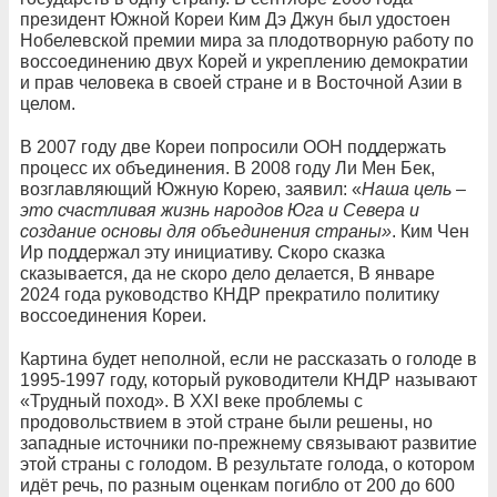
президент Южной Кореи Ким Дэ Джун был удостоен
Нобелевской премии мира за плодотворную работу по
воссоединению двух Корей и укреплению демократии
и прав человека в своей стране и в Восточной Азии в
целом.
В 2007 году две Кореи попросили ООН поддержать
процесс их объединения. В 2008 году Ли Мен Бек,
возглавляющий Южную Корею, заявил: «
Наша цель –
это счастливая жизнь народов Юга и Севера и
создание основы для объединения страны»
. Ким Чен
Ир поддержал эту инициативу. Скоро сказка
сказывается, да не скоро дело делается, В январе
2024 года руководство КНДР прекратило политику
воссоединения Кореи.
Картина будет неполной, если не рассказать о голоде в
1995-1997 году, который руководители КНДР называют
«Трудный поход». В XXI веке проблемы с
продовольствием в этой стране были решены, но
западные источники по-прежнему связывают развитие
этой страны с голодом. В результате голода, о котором
идёт речь, по разным оценкам погибло от 200 до 600