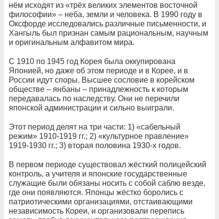
нём исходят из «трёх великих элементов восточной
философии» – неба, земли и человека. В 1990 году в
Оксфорде исследовались различные письменности, и
Хангыль был признан самым рациональным, научным
и оригинальным алфавитом мира.
С 1910 по 1945 год Корея была оккупирована
Японией, но даже об этом периоде и в Корее, и в
России идут споры. Высшее сословие в корейском
обществе – янбаны – принадлежность к которым
передавалась по наследству. Они не перечили
японской администрации и сильно выиграли.
Этот период делят на три части: 1) «сабельный
режим» 1910-1919 гг.; 2) «культурное правление»
1919-1930 гг.; 3) вторая половина 1930-х годов.
В первом периоде существовал жёсткий полицейский
контроль, а учителя и японские государственные
служащие были обязаны носить с собой саблю везде,
где они появляются. Японцы жёстко боролись с
патриотическими организациями, отстаивающими
независимость Кореи, и организовали перепись