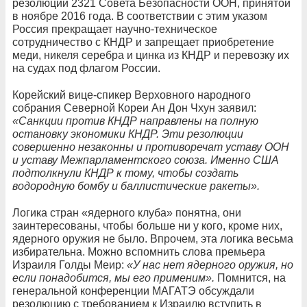
резолюции 2321 Совета Безопасности ООН, принятой
в ноябре 2016 года. В соответствии с этим указом
Россия прекращает научно-техническое
сотрудничество с КНДР и запрещает приобретение
меди, никеля серебра и цинка из КНДР и перевозку их
на судах под флагом России.
Корейский вице-спикер Верховного народного
собрания Северной Кореи Ан Дон Чхун заявил:
«Санкции против КНДР направлены на полную
остановку экономики КНДР. Эти резолюции
совершенно незаконны и противоречат уставу ООН
и уставу Межпарламентского союза. Именно США
подтолкнули КНДР к тому, чтобы создать
водородную бомбу и баллистические ракеты».
Логика стран «ядерного клуба» понятна, они
заинтересованы, чтобы больше ни у кого, кроме них,
ядерного оружия не было. Впрочем, эта логика весьма
избирательна. Можно вспомнить слова премьера
Израиля Голды Меир:
«У нас нет ядерного оружия, но
если понадобится, мы его применим».
Помнится, на
генеральной конференции МАГАТЭ обсуждали
резолюцию с требованием к Израилю вступить в