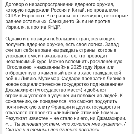
Договор о нераспространении ядерного оружия,
которую подержали Россия и Китай, но провалили
США и Евросоюз. Все равны, но, очевидно, некоторые
равнее остальных. Санкции-то были не против
Израиля, а против КНДР.
Однако и в позиции небольших стран, желающих
получить ядерное оружие, есть своя логика. Запад
считает себя вправе награждать страны, которые
угождают ему, и наказывать тех, кто проводит
независимый курс. Можно вспомнить расчленённую
Югославию, «наказанный» в 2025 году Иран или
отброшенную в каменный век и в хаос гражданской
войны Ливию. Муаммар Каддафи превратил Ливию в
новое социалистическое государство под названием
Джамахирия («государство масс») и добился
огромных успехов в улучшении положения людей. К
сожалению, он понадеялся, что сможет подкупить
политическую элиту Франции и других государств и
отказался от проекта «ливийской атомной бомбы».
Результат известен – не стало ни его, ни Джамахирии.
«… Ты виноват уж тем, что хочется мне кушать». /
Сказал и в тёмный лес ягнёнка поволок».