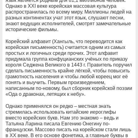
язык является родным для 81,1 миллионов человек.
Однако в XXI веке корейская массовая культура
распространилась по всему миру. Миллионы людей на
разных континентах учат этот язык, слушают песни,
знают ведущих исполнителей, смотрят замечательные
исторические фильмы.
Корейский алфавит (Хангыль, что переводится как
корейская письменность) считается одним из самых
простых и логичных среди прочих. Этот алфавит
придумала группа конфуцианских учёных по приказу
короля Седжена Великого в 1443 г. Правитель поручил
сделать письменность крайне лёгкой, чтобы повысить
грамотность населения и чтобы любой кореец мог её
понять и выучить. Первым произведением,
написанным по-новому, был сборник корейской поэзии
«Ода о драконах, летящих к небу».
Однако применялся он редко – местная знать
стремилась использовать китайские иероглифы
вместо корейских букв. Нам это знакомо – ведь и
Татьяна Ларина писала Евгению Онегину по-
французски. Массово писать на корейском стали лишь
в XX веке. В его основе фонетика, а главные буквы в