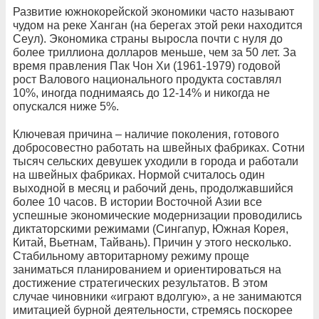
Развитие южнокорейской экономики часто называют
чудом на реке Ханган (на берегах этой реки находится
Сеул). Экономика страны выросла почти с нуля до
более триллиона долларов меньше, чем за 50 лет. За
время правления Пак Чон Хи (1961-1979) годовой
рост Валового национального продукта составлял
10%, иногда поднимаясь до 12-14% и никогда не
опускался ниже 5%.
Ключевая причина – наличие поколения, готового
добросовестно работать на швейных фабриках. Сотни
тысяч сельских девушек уходили в города и работали
на швейных фабриках. Нормой считалось один
выходной в месяц и рабочий день, продолжавшийся
более 10 часов. В истории Восточной Азии все
успешные экономические модернизации проводились
диктаторскими режимами (Сингапур, Южная Корея,
Китай, Вьетнам, Тайвань). Причин у этого несколько.
Стабильному авторитарному режиму проще
заниматься планированием и ориентироваться на
достижение стратегических результатов. В этом
случае чиновники «играют вдолгую», а не занимаются
имитацией бурной деятельности, стремясь поскорее