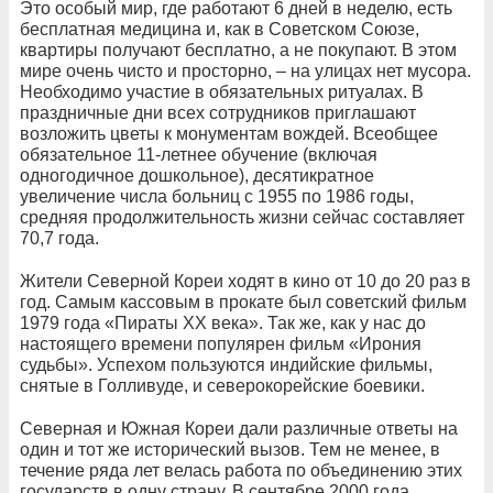
Это особый мир, где работают 6 дней в неделю, есть
бесплатная медицина и, как в Советском Союзе,
квартиры получают бесплатно, а не покупают. В этом
мире очень чисто и просторно, – на улицах нет мусора.
Необходимо участие в обязательных ритуалах. В
праздничные дни всех сотрудников приглашают
возложить цветы к монументам вождей. Всеобщее
обязательное 11-летнее обучение (включая
одногодичное дошкольное), десятикратное
увеличение числа больниц с 1955 по 1986 годы,
средняя продолжительность жизни сейчас составляет
70,7 года.
Жители Северной Кореи ходят в кино от 10 до 20 раз в
год. Самым кассовым в прокате был советский фильм
1979 года «Пираты XX века». Так же, как у нас до
настоящего времени популярен фильм «Ирония
судьбы». Успехом пользуются индийские фильмы,
снятые в Голливуде, и северокорейские боевики.
Северная и Южная Кореи дали различные ответы на
один и тот же исторический вызов. Тем не менее, в
течение ряда лет велась работа по объединению этих
государств в одну страну. В сентябре 2000 года