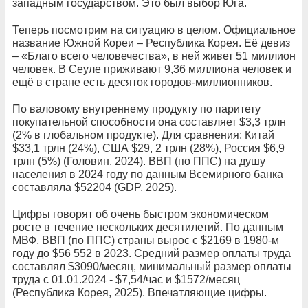
западным государством. Это был выбор Юга.
Теперь посмотрим на ситуацию в целом. Официальное
название Южной Кореи – Республика Корея. Её девиз
– «Благо всего человечества», в ней живет 51 миллион
человек. В Сеуле приживают 9,36 миллиона человек и
ещё в стране есть десяток городов-миллионников.
По валовому внутреннему продукту по паритету
покупательной способности она составляет $3,3 трлн
(2% в глобальном продукте). Для сравнения: Китай
$33,1 трлн (24%), США $29, 2 трлн (28%), Россия $6,9
трлн (5%) (Головин, 2024). ВВП (по ППС) на душу
населения в 2024 году по данным Всемирного банка
составляла $52204 (GDP, 2025).
Цифры говорят об очень быстром экономическом
росте в течение нескольких десятилетий. По данным
МВФ, ВВП (по ППС) страны вырос с $2169 в 1980-м
году до $56 552 в 2023. Средний размер оплаты труда
составлял $3090/месяц, минимальный размер оплаты
труда с 01.01.2024 - $7,54/час и $1572/месяц
(Республика Корея, 2025). Впечатляющие цифры.