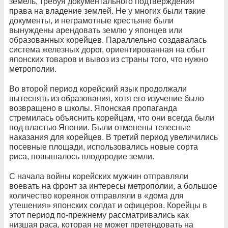
земель, требуя документального подтверждения
права на владение землей. Не у многих были такие
документы, и неграмотные крестьяне были
вынуждены арендовать землю у японцев или
образованных корейцев. Параллельно создавалась
система железных дорог, ориентированная на сбыт
японских товаров и вывоз из страны того, что нужно
метрополии.
Во второй период корейский язык продолжали
вытеснять из образования, хотя его изучение было
возвращено в школы. Японская пропаганда
стремилась объяснить корейцам, что они всегда были
под властью Японии. Были отменены телесные
наказания для корейцев. В третий период увеличились
посевные площади, использовались новые сорта
риса, повышалось плодородие земли.
С начала войны корейских мужчин отправляли
воевать на фронт за интересы метрополии, а большое
количество кореянок отправляли в «дома для
утешения» японских солдат и офицеров. Корейцы в
этот период по-прежнему рассматривались как
низшая раса, которая не может претендовать на