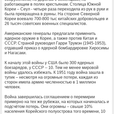
работающим в полях крестьянам. Столица Южной
Кореи – Сеул - четыре раза переходила из рук в руки и
была превращена в руины. На стороне Северной
Кореи воевало 700-800 тыс китайских добровольцев и
26 тысяч советских военных специалистов.
Американские генералы предлагали применить
ядерное оружие в Корее, а также против Китая и
СССР. Страной руководил Гарри Трумэн (1945-1953),
отдавший приказ о ядерной бомбардировке Хиросимы
и Нагасаки.
К началу этой войны у США было 300 ядерных
боезарядов, у СССР – 10. Тем не менее мировой
войны удалось избежать. К 1951 году война зашла в
тупик – несмотря на огромные потери, каждая из
сторон имела армию численностью в 1 миллион
человек.
Война завершилась соглашением о перемирии
примерно на тех же рубежах, на которых начиналась и
подсчётом потерь. Они огромны – свыше 10%
населения Корейского полуострова того времени, 10