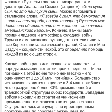
Франклин Рузвельт говорил о никарагуанском
диктаторе Анастасио Сомосе (старшем):
«Это сукин
сын, но это наш сукин сын».
Можно вспомнить и
сталинские слова:
«Я всегда думал, что демократия
– это власть народа, но вот товарищ Рузвельт мне
доходчиво объяснил, что демократия – это власть
американского народа».
Конечно, важны были
позиции лидеров и атмосфера холодной войны.
Трумэн и американское руководство хотели видеть
всю Корею капиталистической страной, Сталин и Мао
Цзэдун – социалистической, это определило помощь
каждой из воюющих сторон.
Каждая война рано или поздно заканчивается, и
народы осмысливают итоги произошедшего. Число
погибших в этой войне точно неизвестно – его
оценивают от 1 до 10 млн. погибших. Большинство
источников сходятся на цифре в 3-4 млн. погибших.
Было разрушено более 80% промышленной и
транспортной структуры обоих государств. Западные
войска исходили из стратегии уничтожения
промышленного и людского потенциала страны.
Осуществлялись авиаудары по ирригационным
сооружениям, по дорогам с беженцами, по