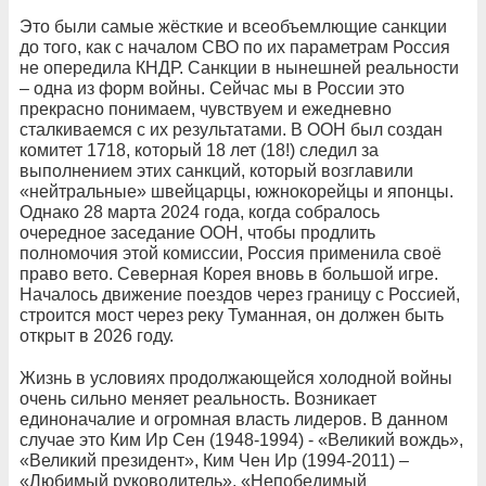
Это были самые жёсткие и всеобъемлющие санкции
до того, как с началом СВО по их параметрам Россия
не опередила КНДР. Санкции в нынешней реальности
– одна из форм войны. Сейчас мы в России это
прекрасно понимаем, чувствуем и ежедневно
сталкиваемся с их результатами. В ООН был создан
комитет 1718, который 18 лет (18!) следил за
выполнением этих санкций, который возглавили
«нейтральные» швейцарцы, южнокорейцы и японцы.
Однако 28 марта 2024 года, когда собралось
очередное заседание ООН, чтобы продлить
полномочия этой комиссии, Россия применила своё
право вето. Северная Корея вновь в большой игре.
Началось движение поездов через границу с Россией,
строится мост через реку Туманная, он должен быть
открыт в 2026 году.
Жизнь в условиях продолжающейся холодной войны
очень сильно меняет реальность. Возникает
единоначалие и огромная власть лидеров. В данном
случае это Ким Ир Сен (1948-1994) - «Великий вождь»,
«Великий президент», Ким Чен Ир (1994-2011) –
«Любимый руководитель», «Непобедимый