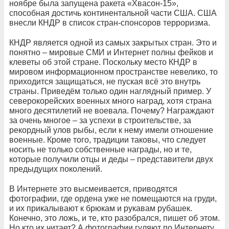
ноябре была запущена ракета «Хвасон-15»,
способная достичь континентальной части США. США
внесли КНДР в список стран-спонсоров терроризма.
КНДР является одной из самых закрытых стран. Это и
понятно – мировые СМИ и Интернет полны фейков и
клеветы об этой стране. Поскольку место КНДР в
мировом информационном пространстве невелико, то
приходится защищаться, не пуская всё это внутрь
страны. Приведём только один наглядный пример. У
северокорейских военных много наград, хотя страна
много десятилетий не воевала. Почему? Награждают
за очень многое – за успехи в строительстве, за
рекордный улов рыбы, если к нему имели отношение
военные. Кроме того, традиции таковы, что следует
носить не только собственные награды, но и те,
которые получили отцы и деды – представители двух
предыдущих поколений.
В Интернете это высмеивается, приводятся
фотографии, где ордена уже не помещаются на груди,
и их прикалывают к брюкам и рукавам рубашек.
Конечно, это ложь, и те, кто разобрался, пишет об этом.
Но кто их читает? А фотографии гуляют по Интернету,