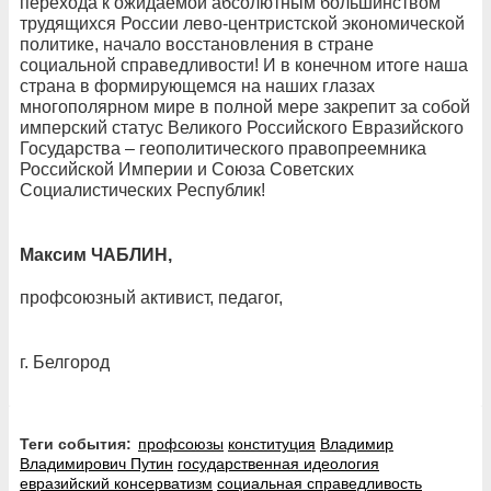
перехода к ожидаемой абсолютным большинством
трудящихся России лево-центристской экономической
политике, начало восстановления в стране
социальной справедливости! И в конечном итоге наша
страна в формирующемся на наших глазах
многополярном мире в полной мере закрепит за собой
имперский статус Великого Российского Евразийского
Государства – геополитического правопреемника
Российской Империи и Союза Советских
Социалистических Республик!
Максим ЧАБЛИН,
профсоюзный активист, педагог,
г. Белгород
Теги события:
профсоюзы
конституция
Владимир
Владимирович Путин
государственная идеология
евразийский консерватизм
социальная справедливость