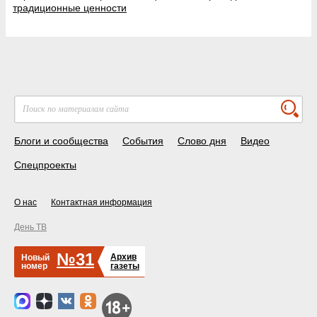
традиционные ценности
Блоги и сообщества
События
Слово дня
Видео
Спецпроекты
О нас
Контактная информация
День ТВ
№31
Архив
Новый
номер
газеты