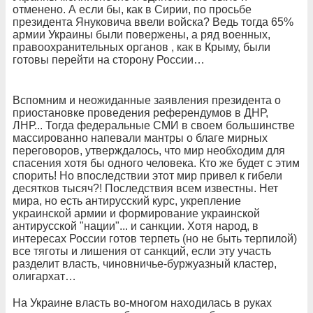
отменено. А если бы, как в Сирии, по просьбе
президента Януковича ввели войска? Ведь тогда 65%
армии Украины были повержены, а ряд военных,
правоохранительных органов , как в Крыму, были
готовы перейти на сторону России…
Вспомним и неожиданные заявления президента о
приостановке проведения референдумов в ДНР,
ЛНР... Тогда
федеральные СМИ в своем большинстве
массированно напевали мантры о благе мирных
переговоров, утверждалось, что мир необходим
для
спасения хотя бы одного человека. Кто же будет с этим
спорить! Но впоследствии этот мир привел к гибели
десятков тысяч?!
Последствия всем известны. Нет
мира, но есть антирусский курс, укрепление
украинской армии и формирование украинской
антирусской "нации"...
и санкции. Хотя народ, в
интересах России готов терпеть (но не быть терпилой)
все тяготы и лишения от санкций, если эту участь
разделит власть, чиновничье-буржуазный кластер,
олигархат…
На Украине власть во-многом находилась в руках