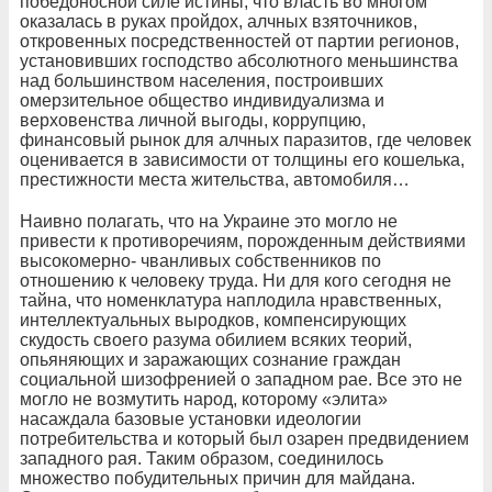
победоносной силе истины, что власть во многом
оказалась в руках пройдох, алчных взяточников,
откровенных посредственностей от партии регионов,
установивших господство абсолютного меньшинства
над большинством населения, построивших
омерзительное общество индивидуализма и
верховенства личной выгоды, коррупцию,
финансовый рынок для алчных паразитов, где человек
оценивается в зависимости от толщины его кошелька,
престижности места жительства, автомобиля…
Наивно полагать, что на Украине это могло не
привести к противоречиям, порожденным действиями
высокомерно- чванливых собственников по
отношению к человеку труда. Ни для кого сегодня не
тайна, что номенклатура наплодила нравственных,
интеллектуальных выродков, компенсирующих
скудость своего разума обилием всяких теорий,
опьяняющих и заражающих сознание граждан
социальной шизофренией о западном рае. Все это не
могло не возмутить народ, которому «элита»
насаждала базовые установки идеологии
потребительства и который был озарен предвидением
западного рая. Таким образом, соединилось
множество побудительных причин для майдана.