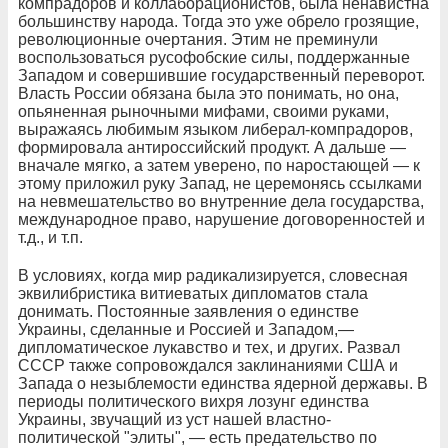
компрадоров и коллаборационистов, была ненавистна
большинству народа. Тогда это уже обрело грозящие,
революционные очертания. Этим не преминули
воспользоваться русофобские силы, поддержанные
Западом и совершившие государственный переворот.
Власть России обязана была это понимать, но она,
опьяненная рыночными мифами, своими руками,
выражаясь любимым языком либерал-компрадоров,
формировала антироссийский продукт. А дальше —
вначале мягко, а затем уверено, по наростающей — к
этому приложил руку Запад, не церемонясь ссылками
на невмешательство во внутренние дела государства,
международное право, нарушение договоренностей и
т.д., и т.п.
В условиях, когда мир радикализируется, словесная
эквилибристика витиеватых дипломатов стала
донимать. Постоянные заявления о единстве
Украины, сделанные и Россией и Западом,—
дипломатическое лукавство и тех, и других. Развал
СССР также сопровождался заклинаниями США и
Запада о незыблемости единства ядерной державы. В
периоды политического вихря лозунг единства
Украины, звучащий из уст нашей властно-
политической "элиты", — есть предательство по