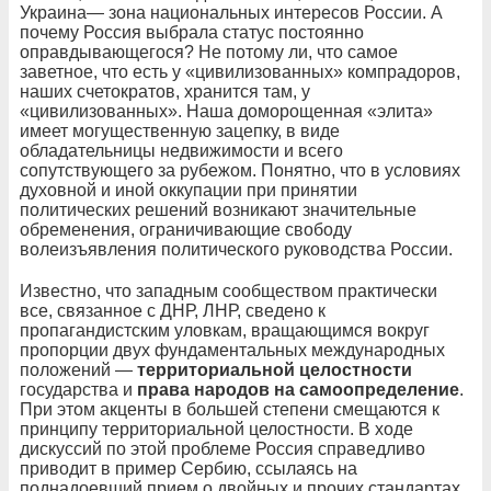
Украина— зона национальных интересов России. А
почему Россия выбрала статус постоянно
оправдывающегося? Не потому ли, что самое
заветное, что есть у «цивилизованных» компрадоров,
наших счетократов, хранится там, у
«цивилизованных». Наша доморощенная «элита»
имеет могущественную зацепку, в виде
обладательницы недвижимости и всего
сопутствующего за рубежом. Понятно, что в условиях
духовной и иной оккупации при принятии
политических решений возникают значительные
обременения, ограничивающие свободу
волеизъявления политического руководства России.
Известно, что западным сообществом практически
все, связанное с ДНР, ЛНР, сведено к
пропагандистским уловкам, вращающимся вокруг
пропорции
двух фундаментальных международных
положений —
территориальной целостности
государства и
права народов на самоопределение
.
При этом акценты в большей степени смещаются к
принципу территориальной целостности. В ходе
дискуссий по этой проблеме Россия справедливо
приводит в пример Сербию, ссылаясь на
поднадоевший прием о двойных и прочих стандартах