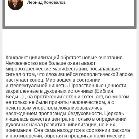
Леонид Коновалов
Конфликт цивилизаций обретает новые очертания.
Человечество все больше охватывают
мировоззренческие манифестации, посылающие
сигнал о том, что сложившейся геополитической эпохе
наступает конец. Мир вошел в состоянии
интеллектуальной нищеты. Нравственные ценности,
закрепленные в духовных источниках (Библия,
Веды...) , на протяжении сотен и сотен лет, во-многом
не только не были приняты человечеством, а с
неистовым упорством локализовывались
насаждением пропаганды бездуховности.
Церковь
лиш
илась
качества центра не только в определении
духовных начал развития цивилизации, но и их
понимания. Она сама находится в состоянии раскола
и противоречий, обретая и продвигая политические