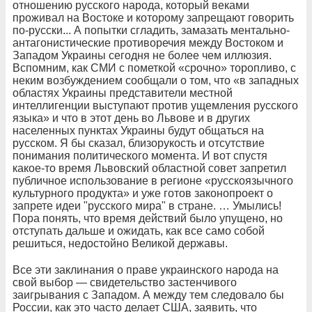
отношению русского народа, который веками
проживал на Востоке и которому запрещают говорить
по-русски... А попытки сгладить, замазать ментально-
антагонистические противоречия между Востоком и
Западом Украины сегодня не более чем иллюзия.
Вспомним, как СМИ с пометкой «срочно» торопливо, с
неким возбуждением сообщали о том, что «в западных
областях Украины представители местной
интеллигенции выступают против ущемления русского
языка» и что в этот день во Львове и в других
населенных пунктах Украины будут общаться на
русском. Я бы сказал, близорукость и отсутствие
понимания политического момента. И вот спустя
какое-то время Львовский областной совет запретил
публичное использование в регионе «русскоязычного
культурного продукта» и уже готов законопроект о
запрете идеи "русского мира" в стране. … Умылись!
Пора понять, что время действий было упущено, но
отступать дальше и ожидать, как все само собой
решиться, недостойно Великой державы.
Все эти заклинания о праве украинского народа на
свой выбор — свидетельство застенчивого
заигрывания с Западом. А между тем следовало бы
России, как это часто делает США, заявить, что