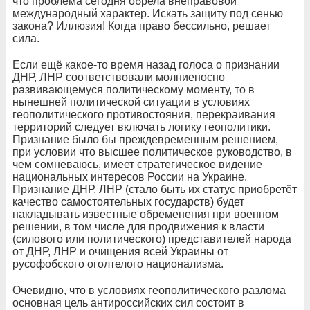
что проблема сегодня обрела внеправовой
международный характер. Искать защиту под сенью
закона? Иллюзия! Когда право бессильно, решает
сила.
Если ещё какое-то время назад голоса о признании
ДНР, ЛНР соответствовали молниеносно
развивающемуся политическому моменту, то в
нынешней политической ситуации в условиях
геополитического противостояния, перекраивания
территорий следует включать логику геополитики.
Признание было бы преждевременным решением,
при условии что высшее политическое руководство, в
чем сомневаюсь, имеет стратегическое видение
национальных интересов России на Украине.
Признание ДНР, ЛНР (стало быть их статус приобретёт
качество самостоятельных государств) будет
накладывать известные обременения при военном
решении, в том числе для продвижения к власти
(силового или политического) представителей народа
от ДНР, ЛНР и очищения всей Украины от
русофобского оголтелого национализма.
Очевидно, что в условиях геополитического разлома
основная цель антироссийских сил состоит в