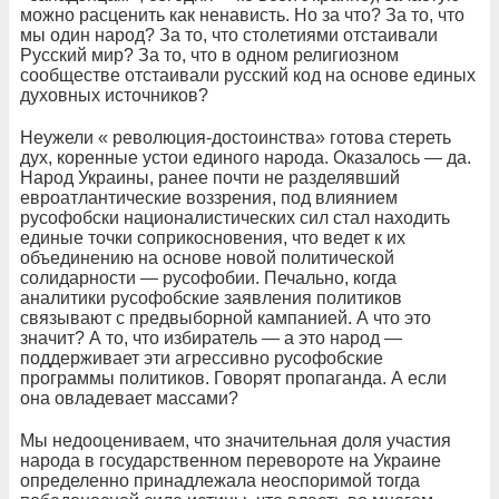
можно расценить как ненависть. Но за что? За то, что
мы один народ? За то, что столетиями отстаивали
Русский мир? За то, что в одном религиозном
сообществе отстаивали русский код на основе единых
духовных источников?
Неужели « революция-достоинства» готова стереть
дух, коренные устои единого народа. Оказалось — да.
Народ Украины, ранее почти не разделявший
евроатлантические воззрения, под влиянием
русофобски националистических сил стал находить
единые точки соприкосновения, что ведет к их
объединению на основе новой политической
солидарности — русофобии. Печально, когда
аналитики русофобские заявления политиков
связывают с предвыборной кампанией. А что это
значит? А то, что избиратель — а это народ —
поддерживает эти агрессивно русофобские
программы политиков. Говорят пропаганда. А если
она овладевает массами?
Мы недооцениваем, что значительная доля участия
народа в государственном перевороте на Украине
определенно принадлежала неоспоримой тогда