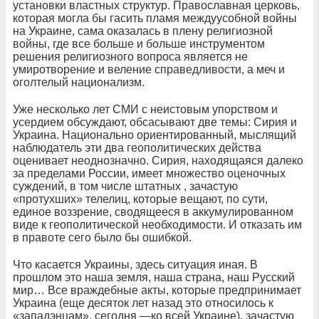
установки властных структур. Православная церковь,
которая
могла бы гасить пламя междуусобной войны
на Украине, сама оказалась в плену религиозной
войны, где все больше и больше инструментом
решения религиозного вопроса является не
умиротворение и веление справедливости, а меч и
оголтелый национализм.
Уже несколько лет СМИ с неистовым упорством и
усердием обсуждают, обсасывают две темы: Сирия и
Украина. Национально ориентированный, мыслящий
наблюдатель эти два геополитических действа
оценивает неоднозначно. Сирия, находящаяся далеко
за пределами России, имеет множество оценочных
суждений, в том числе штатных , зачастую
«протухших» телелиц, которые вещают, по сути,
единое воззрение, сводящееся в аккумулированном
виде к геополитической необходимости. И отказать им
в правоте сего было бы ошибкой.
Что касается Украины, здесь ситуация иная. В
прошлом это наша земля, наша страна, наш Русский
мир… Все враждебные акты, которые предпринимает
Украина (еще десяток лет назад это относилось к
«западэнцам», сегодня —ко всей Украине), зачастую