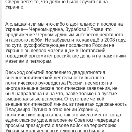
Свершается то, что должно было случиться на
Украине.
А слышали ли мы что-либо о деятельности послов на
Украине— Черномырдина, Зурабова? Разве что
продвижение Черномырдиным интересов нефтяного
и газового лобби. Не забудем и то, как ещё в 2008 году,
по сути, русофобствующее посольство России на
Украине выделяло мазепинцам в Полтавский
городской оргкомитет российские деньги на памятники
мазепам и петлюрам.
Весь ход событий последнего двадцатилетия
внешнеполитической деятельности высшего
политического руководства России, несмотря на
иногда внешне резкие политические заявления, не
был направлена ни на что, разве только на пустые
эмоциональные всплески. О
тсутствие четкой
внешнеполитической линии, витиеватая
сдержанность
Владимира Путина в отношении Украины,
политические шараханья, как это имело место, когда
единогласное удовлетворение Советом Федерации
просьбы президента о вводе войск на территорию
Украины молниеносно и единогласно было и