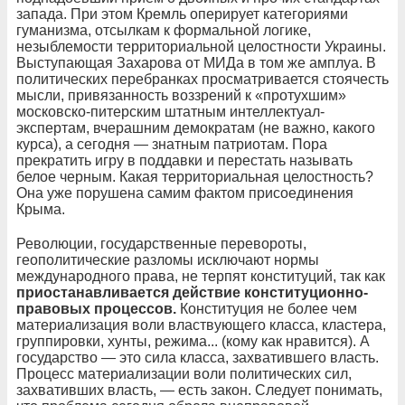
запада. При этом Кремль оперирует категориями
гуманизма, отсылкам к формальной логике,
незыблемости территориальной целостности Украины.
Выступающая Захарова от МИДа в том же амплуа. В
политических перебранках просматривается стоячесть
мысли, привязанность воззрений к «протухшим»
московско-питерским штатным интеллектуал-
экспертам, вчерашним демократам (не важно, какого
курса), а сегодня — знатным патриотам.
Пора
прекратить игру в поддавки и перестать называть
белое черным. Какая территориальная целостность?
Она уже порушена самим фактом присоединения
Крыма.
Революции, государственные перевороты,
геополитические разломы исключают нормы
международного права, не терпят конституций, так как
приостанавливается действие конституционно-
правовых процессов.
Конституция не более чем
материализация воли властвующего класса,
кластера,
группировки, хунты, режима... (кому как нравится).
А
государство — это сила класса, захватившего власть.
Процесс материализации воли политических сил,
захвативших власть, — есть закон.
Следует понимать,