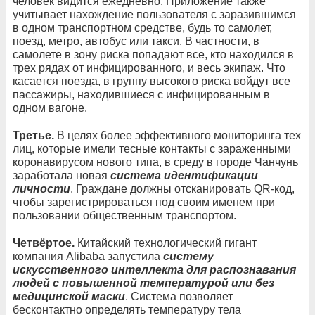
человек видится ежедневно. Приложение также
учитывает нахождение пользователя с заразившимся
в одном транспортном средстве, будь то самолет,
поезд, метро, автобус или такси. В частности, в
самолете в зону риска попадают все, кто находился в
трех рядах от инфицированного, и весь экипаж. Что
касается поезда, в группу высокого риска войдут все
пассажиры, находившиеся с инфицированным в
одном вагоне.
Третье.
В целях более эффективного мониторинга тех
лиц, которые имели тесные контакты с зараженными
коронавирусом нового типа, в среду в городе Чанчунь
заработала новая
система идентификации
личности
. Граждане должны отсканировать QR-код,
чтобы зарегистрироваться под своим именем при
пользовании общественным транспортом.
Четвёртое.
Китайский технологический гигант
компания Alibaba запустила
систему
искусственного интеллекта для распознавания
людей с повышенной температурой или без
медицинской маски
. Система позволяет
бесконтактно определять температуру тела