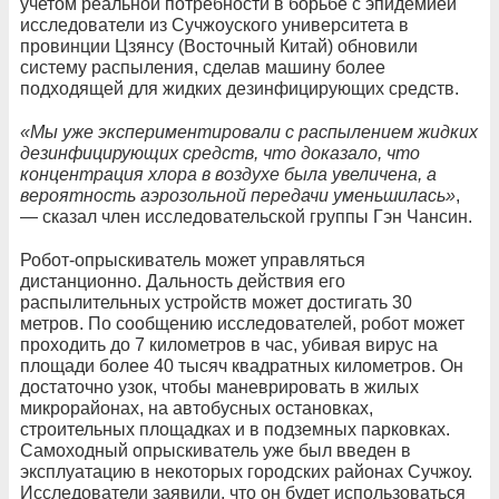
учетом реальной потребности в борьбе с эпидемией
исследователи из Сучжоуского университета в
провинции Цзянсу (Восточный Китай) обновили
систему распыления, сделав машину более
подходящей для жидких дезинфицирующих средств.
«Мы уже экспериментировали с распылением жидких
дезинфицирующих средств, что доказало, что
концентрация хлора в воздухе была увеличена, а
вероятность аэрозольной передачи уменьшилась»
,
— сказал член исследовательской группы Гэн Чансин.
Робот-опрыскиватель может управляться
дистанционно. Дальность действия его
распылительных устройств может достигать 30
метров. По сообщению исследователей, робот может
проходить до 7 километров в час, убивая вирус на
площади более 40 тысяч квадратных километров. Он
достаточно узок, чтобы маневрировать в жилых
микрорайонах, на автобусных остановках,
строительных площадках и в подземных парковках.
Самоходный опрыскиватель уже был введен в
эксплуатацию в некоторых городских районах Сучжоу.
Исследователи заявили, что он будет использоваться