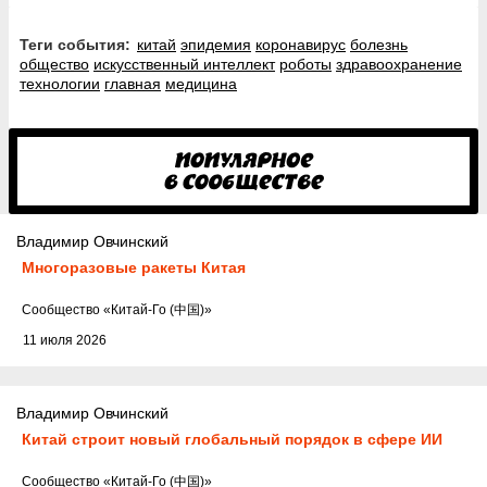
Теги события:
китай
эпидемия
коронавирус
болезнь
общество
искусственный интеллект
роботы
здравоохранение
технологии
главная
медицина
Владимир Овчинский
Многоразовые ракеты Китая
Cообщество
«Китай-Го (中国)»
11 июля 2026
Владимир Овчинский
Китай строит новый глобальный порядок в сфере ИИ
Cообщество
«Китай-Го (中国)»