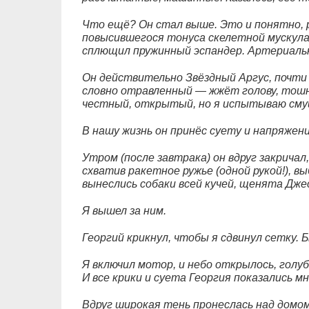
Что ещё? Он стал выше. Это и понятно, 
повысившегося тонуса скелетной мускулат
сплющил пружинный эспандер. Артериаль
Он действительно Звёздный Аргус, почти с
словно отравленный — жжёт голову, тошни
честный, открытый, но я испытываю смущ
В нашу жизнь он принёс суету и напряжени
Утром (после завтрака) он вдруг закричал,
схватив ракетное ружье (одной рукой!), вы
вынеслись собаки всей кучей, щенята Джес
Я вышел за ним.
Георгий крикнул, чтобы я сдвинул сетку. 
Я включил мотор, и небо открылось, голуб
И все крики и суета Георгия показались м
Вдруг широкая тень пронеслась над домом