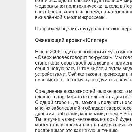
сотни исследовательских групп во всём ми
Федеральная политехническая школа в Лоз
способность ходить человеку, парализован
вживлённой в мозг микросхемы.
Попробуем оценить футурологические перс
Оживающий проект «Юпитер»
Ещё в 2006 году ваш покорный слуга вмест
«Сверхчеловек говорит по‑русски». Мы гово
станет фактором своей эволюции и примен
себя в новую расу. В том числе и путём м
устройствами. Сейчас такое и происходит, и
невозможно. Поэтому нужно думать о «русск
Соединение возможностей человеческого м
словно топор. Можно использовать для пос
С одной стороны, ты можешь получить ново
многих заболеваний и обладает сверхспосо
дронами, роботами, машинами, о чём мечта
Ты получишь сверхчеловека, который будет 
моментально просчитывать тьму различных
воспринимая это как некую интуицию.