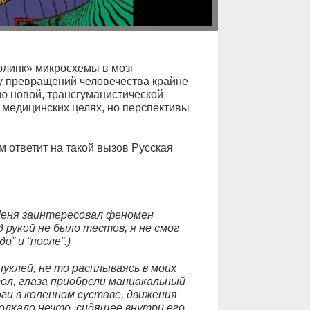
линк» микросхемы в мозг
у превращений человечества крайне
ю новой, трансгуманистической
в медицинских целях, но перспективы
ем ответит на такой вызов Русская
 Меня заинтересовал феномен
 рукой не было тестов, я не смог
” и “после”.)
пуклей, не то расплываясь в моих
угол, глаза приобрели маниакальный
оги в коленном суставе, движения
олкало нечто, сидящее внутри его.