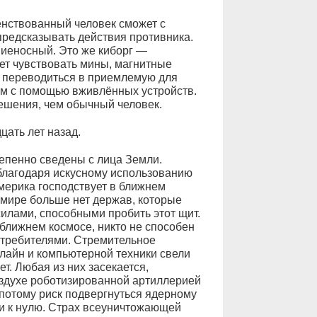
енствованный человек сможет с
предсказывать действия противника.
ниеносный. Это же киборг —
дет чувствовать мины, магнитные
т переводиться в приемлемую для
ём с помощью вживлённых устройств.
ешения, чем обычный человек.
цать лет назад.
епенно сведены с лица Земли.
благодаря искусному использованию
мерика господствует в ближнем
 мире больше нет держав, которые
илами, способными пробить этот щит.
 ближнем космосе, никто не способен
требителями. Стремительное
нлайн и компьютерной техники свели
т. Любая из них засекается,
оздухе роботизированной артиллерией
потому риск подвергнуться ядерному
и к нулю. Страх всеуничтожающей