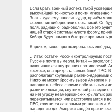
Если брать военный аспект, такой усоверш
высочайшей точностью и почти мгновенно 
Знать, куда ему наносить удар, причём мол
скрещение кибернетики с органикой. Он бу
поля, радиацию, радиоволны. Всё это буде
нашей старой системы чувств форму, прич
Киборг будет намного быстрее принимать р
Впрочем, такое прогнозировалось ещё двад
…Итак, остатки России контролируемо пост
Русские почти вымерли. Китай — расколот 
накопившихся внутренних противоречий. А
космосе, она прикрыта сильнейшей ПРО. В
располагают крупными ракетно-ядерными с
Никто не может бросить вызов Америке и в
наводнить небеса своими орбитальными ис
развитие локации, спутниковой разведки о
на нет угрозу неамериканских крылатых раке
перехватывается или расстреливается в в
ПВО, сжигается лазерными установками. А 
нападению для Америки сведён практическ