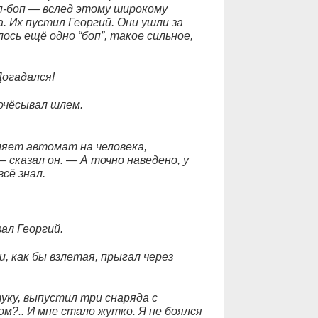
оп-боп — вслед этому широкому
. Их пустил Георгий. Они ушли за
сь ещё одно “боп”, такое сильное,
Догадался!
почёсывал шлем.
яет автомат на человека,
 сказал он. — А точно наведено, у
сё знал.
зал Георгий.
и, как бы взлетая, прыгал через
уку, выпустил три снаряда с
ом?.. И мне стало жутко. Я не боялся