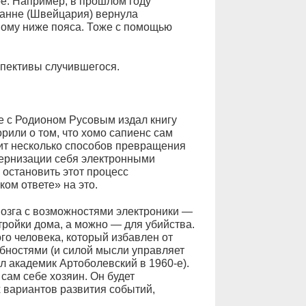
ре. Например, в прошлом году
анне (Швейцария) вернула
ному ниже пояса. Тоже с помощью
пективы случившегося.
е с Родионом Русовым издал книгу
рили о том, что хомо сапиенс сам
ит несколько способов превращения
одернизации себя электронными
 остановить этот процесс
ом ответе» на это.
озга с возможностями электроники —
тройки дома, а можно — для убийства.
го человека, который избавлен от
бностями (и силой мысли управляет
л академик Артоболевский в 1960‑е).
сам себе хозяин. Он будет
 вариантов развития событий,