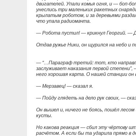
двигателей. Упали комья огня, и — боп-б
унеслись три маленьких ракетных снаряда
крылатым роботом, и за деревьями раздало
что упала радиомачта.
— Робота пустил! — крикнул Георгий. — 
Отдав ружье Ники, он щурился на небо и 
— “…Параграф третий: тот, кто направл
заслуживает наказания первой степени”, —
него хорошая карта. О нашей станции он в
— Мерзавец! — сказал я.
— Пойду глядеть на дело рук своих, — ска
Он вышел и, ничего не боясь, пошёл лесом 
кусты.
Но какова реакция — сбил эту чёртову шт
расчётом. А если бы та ударила прямо в д