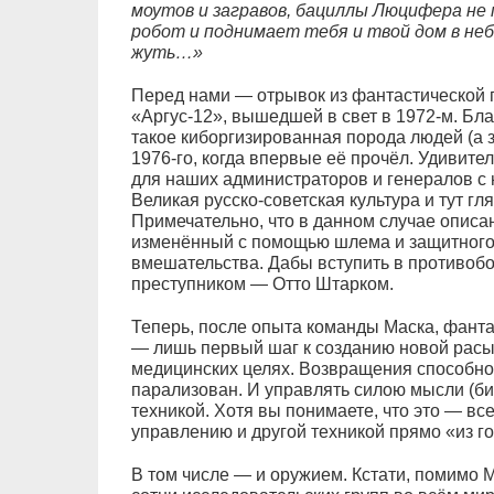
моутов и загравов, бациллы Люцифера не 
робот и поднимает тебя и твой дом в неб
жуть…»
Перед нами — отрывок из фантастической 
«Аргус-12», вышедшей в свет в 1972‑м. Благ
такое киборгизированная порода людей (а 
1976‑го, когда впервые её прочёл. Удивител
для наших администраторов и генералов с 
Великая русско-советская культура и тут гл
Примечательно, что в данном случае описан
изменённый с помощью шлема и защитного 
вмешательства. Дабы вступить в противоб
преступником — Отто Штарком.
Теперь, после опыта команды Маска, фантас
— лишь первый шаг к созданию новой расы:
медицинских целях. Возвращения способност
парализован. И управлять силою мысли (би
техникой. Хотя вы понимаете, что это — вс
управлению и другой техникой прямо «из г
В том числе — и оружием. Кстати, помимо 