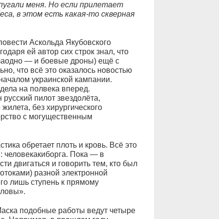
пугали меня. Но если прилетает
еса, в этом есть какая‑то скверная
повести Аскольда Якубовского
одаря ей автор сих строк знал, что
заодно — и боевые дроны) ещё с
ьно, что всё это оказалось новостью
началом украинской кампании.
ядела на полвека вперед.
 русский пилот звездолёта,
жилета, без хирургического
орство с могущественным
тика обретает плоть и кровь. Всё это
 человекакиборга. Пока — в
и двигаться и говорить тем, кто был
отоками) разной электронной
его лишь ступень к прямому
оловы».
Маска подобные работы ведут четыре