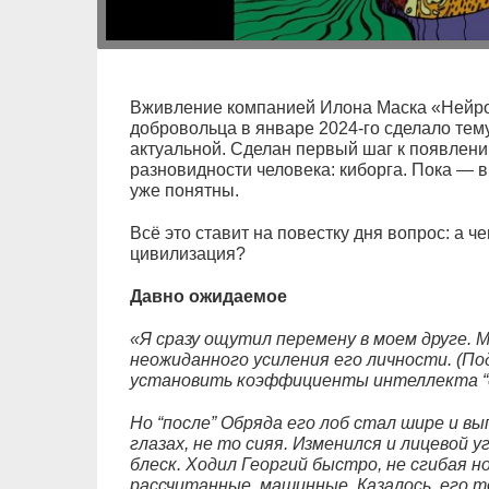
Вживление компанией Илона Маска «Нейро
добровольца в январе 2024‑го сделало тем
актуальной. Сделан первый шаг к появлени
разновидности человека: киборга. Пока — 
уже понятны.
Всё это ставит на повестку дня вопрос: а ч
цивилизация?
Давно ожидаемое
«Я сразу ощутил перемену в моем друге.
неожиданного усиления его личности. (Под
установить коэффициенты интеллекта “до
Но “после” Обряда его лоб стал шире и вы
глазах, не то сияя. Изменился и лицевой 
блеск. Ходил Георгий быстро, не сгибая н
рассчитанные, машинные. Казалось, его т