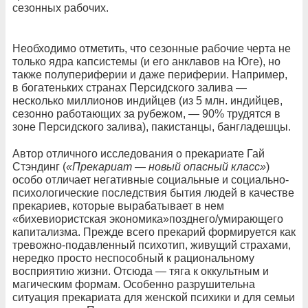
сезонных рабочих.
Необходимо отметить, что сезонные рабочие черта не
только ядра капсистемы (и его анклавов на Юге), но
также полупериферии и даже периферии. Например,
в богатеньких странах Персидского залива —
несколько миллионов индийцев (из 5 млн. индийцев,
сезонно работающих за рубежом, — 90% трудятся в
зоне Персидского залива), пакистанцы, бангладешцы.
Автор отличного исследования о прекариате Гай
Стэндинг (
«Прекариат — новый опасный класс»
)
особо отличает негативные социальные и социально-
психологические последствия бытия людей в качестве
прекариев, которые вырабатывает в нем
«бихевиористская экономика»позднего/умирающего
капитализма. Прежде всего прекарий формируется как
тревожно-подавленный психотип, живущий страхами,
нередко просто неспособный к рациональному
восприятию жизни. Отсюда — тяга к оккультным и
магическим формам. Особенно разрушительна
ситуация прекариата для женской психики и для семьи