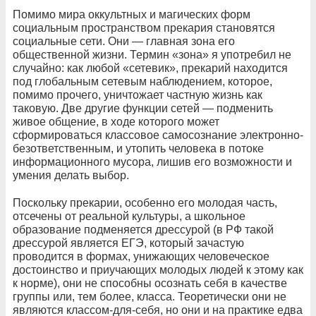
Помимо мира оккультных и магических форм
социальным пространством прекария становятся
социальные сети. Они — главная зона его
общественной жизни. Термин «зона» я употребил не
случайно: как любой «сетевик», прекарий находится
под глобальным сетевым наблюдением, которое,
помимо прочего, уничтожает частную жизнь как
таковую. Две другие функции сетей — подменить
живое общение, в ходе которого может
сформироваться классовое самосознание электронно-
безответственным, и утопить человека в потоке
информационного мусора, лишив его возможности и
умения делать выбор.
Поскольку прекарии, особенно его молодая часть,
отсечены от реальной культуры, а школьное
образование подменяется дрессурой (в РФ такой
дрессурой является ЕГЭ, который зачастую
проводится в формах, унижающих человеческое
достоинство и приучающих молодых людей к этому как
к норме), они не способны осознать себя в качестве
группы или, тем более, класса. Теоретически они не
являются классом-для-себя, но они и на практике едва