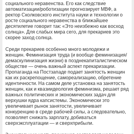
социального неравенства. Его как следствие
автоматизации/роботизации прогнозирует МВФ, а
ректор Сколковского института науки и технологии о
росте социального неравенства в ближайшее
десятилетие говорит так: «Это неизбежно как восход
солнца». Для слабых мира сего, для прекариев это
скорее заход солнца.
Среди прекариев особенно много молодежи и
женщин. Феминизация труда (и вообще феминизация/
демаскулинизация жизни) в позднекапиталистическом
обществе — очень важный аспект прекаризации.
Пропаганда на Постзападе подает занятость женщин
как их раскрепощение, самореализацию, обретение
идентичности. На самом деле установка на занятость
женщин, как и квазиидеология феминизма, решает ряд
важных политических и экономических задач для
верхушки ядра капсистемы. Экономически это
увеличивает рынок занятости, увеличивает
конкуренцию в среде рабочей силы, а следовательно,
позволяет снижать зарплату, добиваться
сверхэксплуатации — и сверхприбыли.