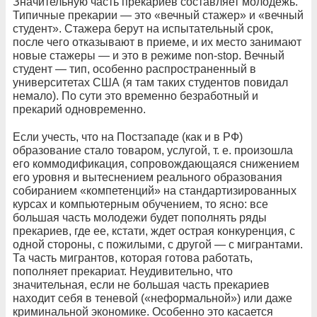
Значительную часть прекариев составляет молодежь.
Типичные прекарии — это «вечный стажер» и «вечный
студент». Стажера берут на испытательный срок,
после чего отказывают в приеме, и их место занимают
новые стажеры — и это в режиме non-stop. Вечный
студент — тип, особенно распространенный в
университетах США (я там таких студентов повидал
немало). По сути это временно безработный и
прекарий одновременно.
Если учесть, что на Постзападе (как и в РФ)
образование стало товаром, услугой, т. е. произошла
его коммодификация, сопровождающаяся снижением
его уровня и вытеснением реального образования
собиранием «компетенций» на стандартизированных
курсах и компьютерным обучением, то ясно: все
большая часть молодежи будет пополнять ряды
прекариев, где ее, кстати, ждет острая конкуренция, с
одной стороны, с пожилыми, с другой — с мигрантами.
Та часть мигрантов, которая готова работать,
пополняет прекариат. Неудивительно, что
значительная, если не большая часть прекариев
находит себя в теневой («неформальной») или даже
криминальной экономике. Особенно это касается