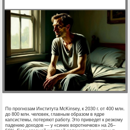
По прогнозам Института McKinsey, к 2030 г. от 400 млн.
до 800 млн. человек, главным образом в ядре
капсистемы, потеряют работу. Это приведет к резкому
падению доходов — у «синих воротничков» на 26–