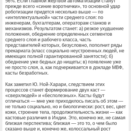
56%. Если главной жертвой автоматизации станут
прежде всего «синие воротнички», то основной удар
роботизации придется несколько выше — по
«интеллектуальной» части среднего слоя: по
инженерам, бухгалтерам, операторам станков и
механизмов. Результатом станет: а) резкое ухудшение
положения, обеднение определенных сегментов
среднего слоя и рабочего класса, часть
представителей которых, безусловно, пополнит ряды
прекариата (класс социально неустроенных людей, не
имеющих полной гарантированной занятости); б)
обеднение уже бедных до нищеты; в) появление уже
не просто слоя, а, как подчеркивается в докладе МВФ,
касты безработных.
Как заметил Ю. Ной-Харари, следствием этих
процессов станет формирование двух каст —
«сверхлюдей» и «бесполезных». Касты будут
отличаться — мне уже приходилось писать об этом —
не только социально, но и биологически: рост, вес, цвет
кожи, строение тела, продолжительность жизни — как
кастовые различия в Индии. Это, конечно же, не самая
близкая перспектива; близкая — это то, о чем было
сказано выше и, конечно же, колоссальный рост