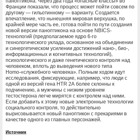
паноптикона. Через два года «опасные классы» во
Франции показали, что процесс может пойти совсем по
другому — гильотинному — варианту. Создается
впечатление, что нынешняя мировая верхушка, по
крайней мере часть ее, готова пойти по пути создания
новой версии паноптикона на основе NBICS-
технологий (предполагаемое ядро 6-го
технологического уклада, основанное на объединении
и синергетическом усилении достижений нано-, био-,
информационных и когнитивных технологий),
психологического и даже генетического контроля над
человеком, вплоть до выведения нового типа
Homo-«служебного человека». Полным ходом идут
исследования, фиксирующие, например, что люди с
одной из версий гена HTR 2А более склонны к
подчинению, а мужчины с низким уровнем
тестостерона легче мирятся с контролем над ними.
Если добавить к этому новые электронные технологии
социального контроля, то действительно
вырисовывается новый паноптикон с прекариями в
качестве одного из главных персонажей.
Источник