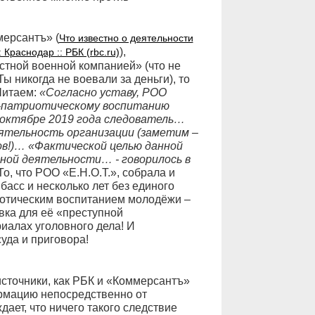
ерсантъ» (
Что известно о деятельности
),
Краснодар :: РБК (rbc.ru)
стной военной компанией» (что не
ы никогда не воевали за деньги), то
Читаем:
«Согласно уставу, РОО
но-патриотическому воспитанию
октябре 2019 года следователь…
ятельность организации (заметим –
нов!)… «Фактической целью данной
пной деятельности… - говорилось в
о, что РОО «Е.Н.О.Т.», собрала и
асс и несколько лет без единого
иотическим воспитанием молодёжи –
вка для её «преступной
риалах уголовного дела! И
уда и приговора!
сточники, как РБК и «Коммерсантъ»
рмацию непосредственно от
дает, что ничего такого следствие