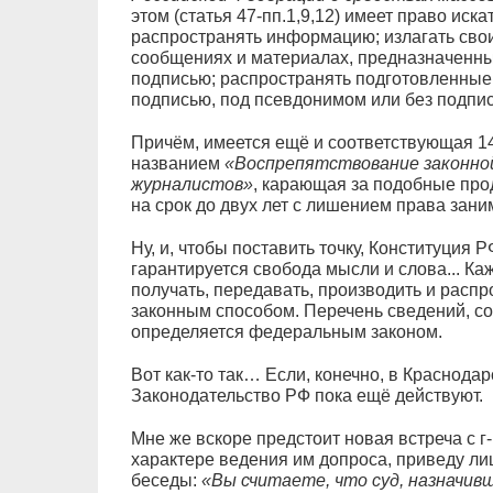
этом (статья 47-пп.1,9,12) имеет право иска
распространять информацию; излагать свои
сообщениях и материалах, предназначенны
подписью; распространять подготовленные
подписью, под псевдонимом или без подпис
Причём, имеется ещё и соответствующая 14
названием
«Воспрепятствование законно
журналистов»
, карающая за подобные про
на срок до двух лет с лишением права зан
Ну, и, чтобы поставить точку, Конституция Р
гарантируется свобода мысли и слова... Ка
получать, передавать, производить и рас
законным способом. Перечень сведений, с
определяется федеральным законом.
Вот как-то так… Если, конечно, в Краснода
Законодательство РФ пока ещё действуют.
Мне же вскоре предстоит новая встреча с г
характере ведения им допроса, приведу ли
беседы:
«Вы считаете, что суд, назначив