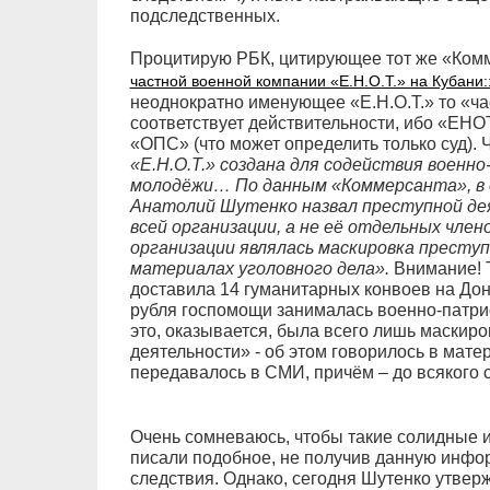
подследственных.
Процитирую РБК, цитирующее тот же «Комм
частной военной компании «Е.Н.О.Т.» на Кубани:: 
неоднократно именующее «Е.Н.О.Т.» то «ча
соответствует действительности, ибо «ЕНОТ
«ОПС» (что может определить только суд). 
«Е.Н.О.Т.» создана для содействия воен
молодёжи… По данным «Коммерсанта», в 
Анатолий Шутенко назвал преступной де
всей организации, а не её отдельных чле
организации являлась маскировка престу
материалах уголовного дела».
Внимание! Т
доставила 14 гуманитарных конвоев на Донб
рубля госпомощи занималась военно-патр
это, оказывается, была всего лишь маскиро
деятельности» - об этом говорилось в мате
передавалось в СМИ, причём – до всякого с
Очень сомневаюсь, чтобы такие солидные и
писали подобное, не получив данную инфо
следствия. Однако, сегодня Шутенко утверж