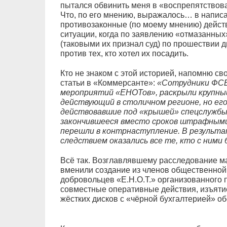
пытался обвинить меня в «воспрепятствова
Что, по его мнению, выражалось… в напис
противозаконные (по моему мнению) действ
ситуации, когда по заявлению «отмазанных
(таковыми их признал суд) по прошествии дв
против тех, кто хотел их посадить.
Кто не знаком с этой историей, напомню св
статьи в «Коммерсанте»:
«Сотрудники ФСБ,
мероприятий «ЕНОТов», раскрыли крупны
действующий в столичном регионе, но его
действовавшие под «крышей» спецслужбы,
закончившееся вместо сроков штрафными
перешли в контрнаступление. В результа
следствием оказались все те, кто с ними 
Всё так. Возглавлявшему расследование 
вменили создание из членов общественной
добровольцев «Е.Н.О.Т.» организованного 
совместные оперативные действия, изъяти
жёстких дисков с «чёрной бухгалтерией» о