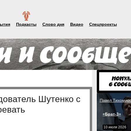
ытия
Подкасты
Слово дня
Видео
Спецпроекты
дователь Шутенко с
Павел Тихомир
оевать
«Брат-3»
10 июля 2026