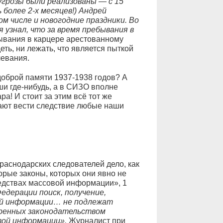
угрозы были реализованы — с 15
ь более 2-х месяцев!) Андрей
том числе и новогодние праздники. Во
 узнал, что за время пребывания в
вания в карцере арестованному
еть, ни лежать, что является пыткой
левания.
доброй памяти 1937-1938 годов? А
уши где-нибудь, а в СИЗО вполне
а! И стоит за этим всё тот же
ают вести следствие любые наши
раснодарских следователей дело, как
орые законы, которых они явно не
едствах массовой информации», 1
едерации поиск, получение,
ой информации… не подлежат
тренных законодательством
вой информации».
Журналист при