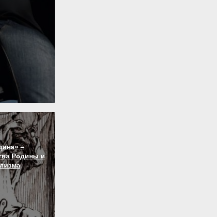
дина» –
тва Родины и
лизма