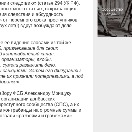
нии следствию» (статья 294 УК РФ).
анных мною статьях, вскрывающих
Cообщество
ия следствия и абсурдность
«Форум»
» от тюремного срока преступников
ух лет(!) вдруг возбуждают дело
оё её видение словами из той же
 привлекавшие для своих
й контрабандный канал,
 организаторы, якобы,
 сумели развалить дело,
 санкциями. Затем его фигуранты
те их признали потерпевшими, а под
боролся».
майору ФСБ Александру Мрищуку
 организации донбасских
преступного сообщества (ОПС), а их
е контрабанды на огромные суммы и
бозвали «разбоями и грабежами».