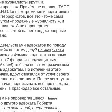
ые журналисты врут», а
я пресса». Причём, не он один: ТАСС
.Н.О.Т.» в экстремизме и подготовке в
террористов, всё это - тоже сами
кругом «продажные журналисты», и
 шляпе». А не опровергает
со ссылкой на него недостоверные
вно.
идетельствами адвокатов по поводу
ний» по этому делу?
По материалам
иколая Фомина - адвокатов первых
я по 7 февраля к подзащитным
йкли»!) те были не в том физическом
ь адвокатам. По истечении этого
ик, вдруг отказался от услуг своего
енного следствием. После чего тут же
начав подписывать всё про всех, на
ены в Краснодар все остальные.
кем не опровергавшееся.
Пишет
о другого адвоката Роберта
аз от показаний, оперативные