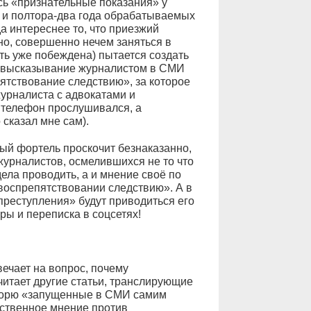
сь «признательные показания» у
 и полтора-два года обрабатываемых
а интереснее то, что приезжий
но, совершенно нечем заняться в
ть уже побеждена) пытается создать
е высказывание журналистом в СМИ
пятствование следствию», за которое
журналиста с адвокатами и
 телефон прослушивался, а
сказал мне сам).
ный фортель проскочит безнаказанно,
, журналистов, осмелившихся не то что
ела проводить, а и мнение своё по
воспрепятствовании следствию». А в
преступления» будут приводиться его
ы и переписка в соцсетях!
вечает на вопрос, почему
итает другие статьи, транслирующие
говорю «запущенные в СМИ самим
ственное мнение против