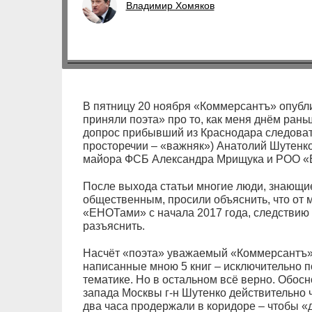
Владимир Хомяков
В пятницу 20 ноября «Коммерсантъ» опубл
приняли поэта» про то, как меня днём рань
допрос прибывший из Краснодара следоват
просторечии – «важняк») Анатолий Шутенк
майора ФСБ Александра Мрищука и РОО «Е.
После выхода статьи многие люди, знающи
общественным, просили объяснить, что от 
«ЕНОТами» с начала 2017 года, следствию
разъяснить.
Насчёт «поэта» уважаемый «Коммерсантъ»,
написанные мною 5 книг – исключительно п
тематике. Но в остальном всё верно. Обо
запада Москвы г-н Шутенко действительно ч
два часа продержали в коридоре – чтобы «