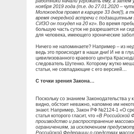
работники начали угрожать ему, а затем 
ноября 2019 года (т.е. до 27.01.2020 – чут
Молокоедов провел в карцере 33 дня(!), в 
время очередной встречи с подзащитным я
СИЗО он похудел на 20 кг».
Во время пребы
большую часть суток не разрешается ни сид
для человека, имеющего хронические забо
Ничего не напоминаете? Например – из не
ведь это происходит в наши дни! И не в гл
цивилизованного краевого центра Краснодар
следователь Шутенко. Которому жутко меш
статьи, не совпадающие с его версией…
С точки зрения Закона…
Поскольку со знанием Законодательства у к
видно, обстоит неважно, напомню им некот
знают. Например, Закон РФ №2124-1 «О ср
статья которого гласит, что
«В Российской Ф
производство и распространение массов
ограничениям, за исключением предусмо
Российской Федерации о средствах массо