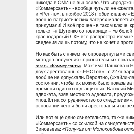
никогда в СМИ не выносило. Что «продажн
«Коммерсантъ» - вообще чуть ли не «жёлта
и «Рен-тв», в ноябре 2018 г. обвинявшие «Е
военно-патриотических лагерях малолетних 
придумали! И всё прочее - в таком ключе: 
только г-н Шутенко со товарищи – «в белой
краснодарский СКР все распространяемые 
сведения лишь потому, что не хочет и проти
Но как быть с никем не опровергнутыми св
методов получения «признательных показа
, Максима Пашкова и Н
газеты «Коммерсантъ»
двух арестованных «ЕНОТов» - с 22 январ
вообще не допускали. Вероятно, («хайли-ла
состоянии, чтобы их можно было показыват
времени один из подзащитных, Василий Минч
адвоката, взяв местного адвоката, предлож
«пошёл на сотрудничество со следствием», 
основании чего и были арестованы и вывез
Или вот ещё одно свидетельство, также ни
«Коммерсантъ» со ссылкой на свидетельств
Зиновьева:
«Получив от Молокоедова отк