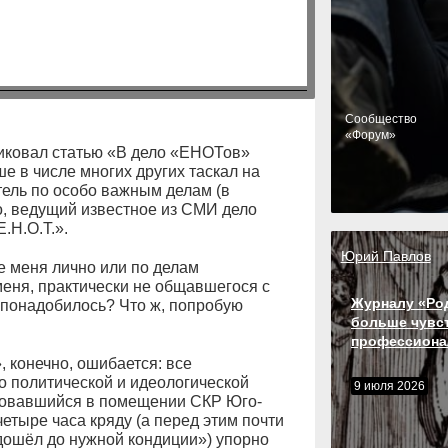
Cообщество
«Форум»
иковал статью «В дело «ЕНОТов»
ше в числе многих других таскал на
ель по особо важным делам (в
о, ведущий известное из СМИ дело
Н.О.Т.».
Юрий Павлов
е меня лично или по делам
меня, практически не общавшегося с
Журналу «Ро
 понадобилось? Что ж, попробую
больше чувс
профессиона
 конечно, ошибается: все
о политической и идеологической
9 июля 2026
сновавшийся в помещении СКР Юго-
етыре часа кряду (а перед этим почти
дошёл до нужной кондиции») упорно