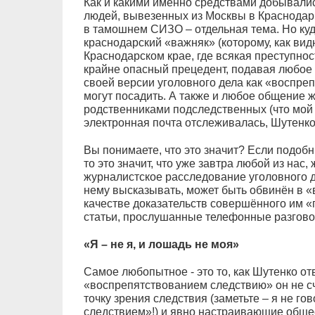
Как и какими именно средствами добывали
людей, вывезенных из Москвы в Краснодар
в тамошнем СИЗО – отдельная тема. Но куд
краснодарский «важняк» (которому, как вид
Краснодарском крае, где всякая преступнос
крайне опасный прецедент, подавая любо
своей версии уголовного дела как «воспре
могут посадить. А также и любое общение 
родственниками подследственных (что мой
электронная почта отслеживалась, Шутенко 
Вы понимаете, что это значит? Если подоб
то это значит, что уже завтра любой из нас
журналистское расследование уголовного д
нему высказывать, может быть обвинён в «
качестве доказательств совершённого им «
статьи, прослушанные телефонные разговор
«Я – не я, и лошадь не моя»
Самое любопытное - это то, как Шутенко от
«воспрепятствованием следствию» он не сч
точку зрения следствия (заметьте – я не 
следствием»!) и явно настраивающие обще