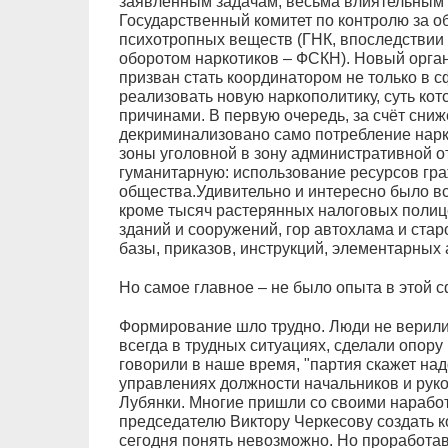
заявленным задачам, весьма влиятельным 
Государственный комитет по контролю за о
психотропных веществ (ГНК, впоследствии
оборотом наркотиков – ФСКН). Новый орган
призван стать координатором не только в с
реализовать новую наркополитику, суть кото
причинами. В первую очередь, за счёт сниж
декриминализовано само потребление нарк
зоны уголовной в зону административной от
гуманитарную: использование ресурсов гр
общества.Удивительно и интересно было всё
кроме тысяч растерянных налоговых полице
зданий и сооружений, гор автохлама и ста
базы, приказов, инструкций, элементарных 
Но самое главное – не было опыта в этой с
Формирование шло трудно. Люди не верили 
всегда в трудных ситуациях, сделали опору
говорили в наше время, "партия скажет над
управлениях должности начальников и рук
Лубянки. Многие пришли со своими наработ
председателю Виктору Черкесову создать 
сегодня понять невозможно. Но проработав