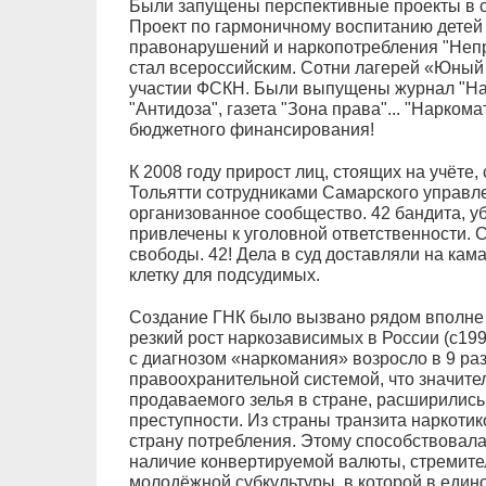
Были запущены перспективные проекты в 
Проект по гармоничному воспитанию детей 
правонарушений и наркопотребления "Непр
стал всероссийским. Сотни лагерей «Юный 
участии ФСКН. Были выпущены журнал "На
"Антидоза", газета "Зона права"... "Нарком
бюджетного финансирования!
К 2008 году прирост лиц, стоящих на учёте, 
Тольятти сотрудниками Самарского управл
организованное сообщество. 42 бандита, у
привлечены к уголовной ответственности. С
свободы. 42! Дела в суд доставляли на кам
клетку для подсудимых.
Создание ГНК было вызвано рядом вполне 
резкий рост наркозависимых в России (с199
с диагнозом «наркомания» возросло в 9 раз)
правоохранительной системой, что значите
продаваемого зелья в стране, расширилис
преступности. Из страны транзита наркоти
страну потребления. Этому способствовала
наличие конвертируемой валюты, стремите
молодёжной субкультуры, в которой в едином