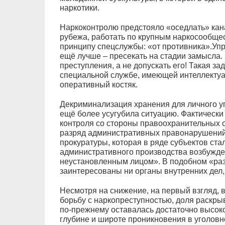
наркотики.
Наркоконтролю предстояло «оседлать» кана
рубежа, работать по крупным наркосообщест
принципу спецслужбы: «от противника».Упр
ещё лучше – пресекать на стадии замысла
преступления, а не допускать его! Такая за
специальной службе, имеющей интеллекту
оперативный костяк.
Декриминализация хранения для личного у
ещё более усугубила ситуацию. Фактически
контроля со стороны правоохранительных 
разряд административных правонарушений 
прокуратуры, которая в ряде субъектов ста
административного производства возбужде
неустановленным лицом». В подобном «раз
заинтересованы ни органы внутренних дел,
Несмотря на снижение, на первый взгляд, 
борьбу с наркопреступностью, доля раскр
по-прежнему оставалась достаточно высоко
глубине и широте проникновения в уголов