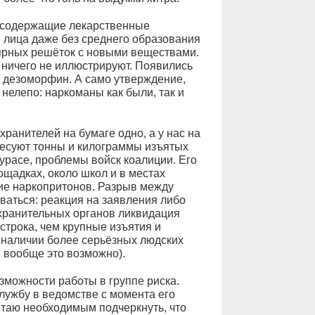
носодержащие лекарственные
е лица даже без среднего образования
ярных решёток с новыми веществами.
 ничего не иллюстрируют. Появились
 дезоморфин. А само утверждение,
нелепо: наркоманы как были, так и
ранителей на бумаге одно, а у нас на
ресуют тонны и килограммы изъятых
урасе, проблемы войск коалиции. Его
щадках, около школ и в местах
ие наркопритонов. Разрыв между
аться: реакция на заявления либо
хранительных органов ликвидация
строка, чем крупные изъятия и
и наличии более серьёзных людских
и вообще это возможно).
зможности работы в группе риска.
лужбу в ведомстве с момента его
итаю необходимым подчеркнуть, что