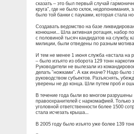
сказать – это был первый случай гармонич
круга", где не было склок, недопонимания, 
было той банки с пауками, которая стала н
Создавать ведомство на базе ликвидированн
конюшни... Шла активная ротация, набор п
с половиной тысяч кандидатов на службу, к
милиции, были отведены по разным мотива
И тем не менее 1 июня служба «встала на 
– было изъято из оборота 129 тонн наркотик
Руководители не вылезали из командировок
делать "ножками". А как иначе? Надо было 
руководством субьектов. Разъяснять, убежд
уверены не до конца. Шли путем проб и оши
В течение года были во многом разрушены
правоохранителей с наркомафией. Только з
уголовной ответственности более 1500 сот
стала исчезать крыша...
В 2005 году было изъято уже более 139 тон