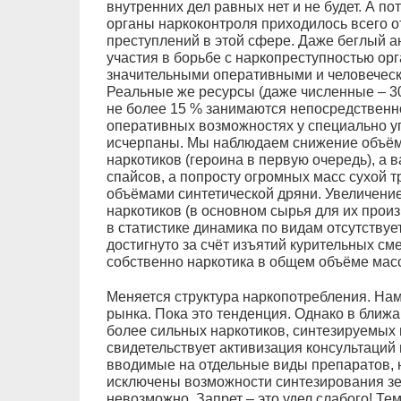
внутренних дел равных нет и не будет. А по
органы наркоконтроля приходилось всего о
преступлений в этой сфере. Даже беглый ан
участия в борьбе с наркопреступностью ор
значительными оперативными и человеческ
Реальные же ресурсы (даже численные – 30
не более 15 % занимаются непосредственно
оперативных возможностях у специально у
исчерпаны. Мы наблюдаем снижение объём
наркотиков (героина в первую очередь), а ва
спайсов, а попросту огромных масс сухой
объёмами синтетической дряни. Увеличение 
наркотиков (в основном сырья для их произв
в статистике динамика по видам отсутствует
достигнуто за счёт изъятий курительных сме
собственно наркотика в общем объёме мас
Меняется структура наркопотребления. Нам
рынка. Пока это тенденция. Однако в бли
более сильных наркотиков, синтезируемых 
свидетельствует активизация консультаций 
вводимые на отдельные виды препаратов, н
исключены возможности синтезирования зель
невозможно. Запрет – это удел слабого! Тем