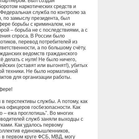
партнёром. Был создан
боротом наркотических средств и
 Федеральная служба по контролю за
, по замыслу президента, был
фере борьбы с криминалом, но и
рой – борьба не с последствиями, а с
ения спроса. В России было
отиков, перевод потребителей из
ветственности, а по большому счёту,
ажданских ведомств гражданского
 делать с нуля! Не было ничего,
йских (оставят или выгонят!), убитых
рой техники. Не было нормативной
актов для организации работы.
фере!
в перспективы службы. А потому, как
 на офицеров госбезопасности. Как
о – ежа проглотишь". Во многих
оводителей служб заняли выходцы с
ками. Как удалось первому
коллектив единомышленников,
 в первом круге ФСБ, МВД, могу