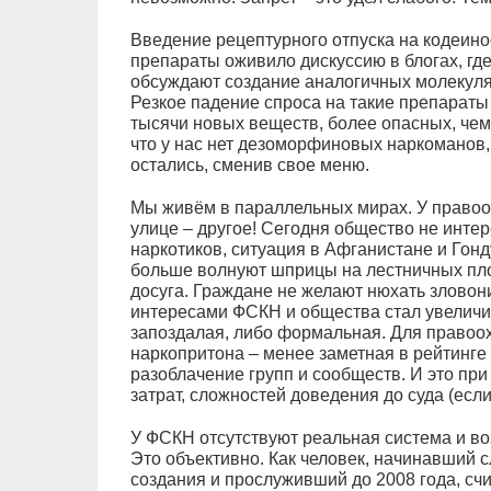
Введение рецептурного отпуска на кодеи
препараты оживило дискуссию в блогах, гд
обсуждают создание аналогичных молекул
Резкое падение спроса на такие препараты
тысячи новых веществ, более опасных, чем
что у нас нет дезоморфиновых наркоманов, 
остались, сменив свое меню.
Мы живём в параллельных мирах. У правоох
улице – другое! Сегодня общество не инте
наркотиков, ситуация в Афганистане и Гонд
больше волнуют шприцы на лестничных пло
досуга. Граждане не желают нюхать зловон
интересами ФСКН и общества стал увеличив
запоздалая, либо формальная. Для правоо
наркопритона – менее заметная в рейтинге 
разоблачение групп и сообществ. И это пр
затрат, сложностей доведения до суда (есл
У ФСКН отсутствуют реальная система и во
Это объективно. Как человек, начинавший с
создания и прослуживший до 2008 года, сч