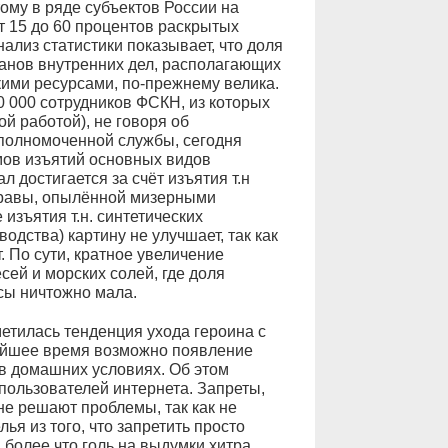
тому в ряде субъектов России на
т 15 до 60 процентов раскрытых
ализ статистики показывает, что доля
ганов внутренних дел, располагающих
ими ресурсами, по-прежнему велика.
 000 сотрудников ФСКН, из которых
й работой), не говоря об
полномоченной службы, сегодня
ов изъятий основных видов
л достигается за счёт изъятия т.н
 травы, опылённой мизерными
изъятия т.н. синтетических
одства) картину не улучшает, так как
. По сути, кратное увеличение
сей и морских солей, где доля
сы ничтожно мала.
етилась тенденция ухода героина с
жайшее время возможно появление
в домашних условиях. Об этом
пользователей интернета. Запреты,
е решают проблемы, так как не
я из того, что запретить просто
 более что голь на выдумки хитра.