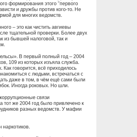
ного формирования этого "первого
зависти и дружбы против кого-то. Не
ормой для многих ведомств.
ого – это как чистить авгиевы
осле тщательной проверки. Более двух
ак из бывшей налоговой, так и
м.
рельсы». В первый полный год – 2004
ов, 109 из которых изъяла служба.
. Как говорится, всё приходилось
знакомиться с людьми, встречаться с
ать даже в том, в чём ещё сами были
бок. Иногда роковых. Но шли.
 коррупционные связи
а тот же 2004 год было привлечено к
рудников разных ведомств. У мафии
н наркотиков.