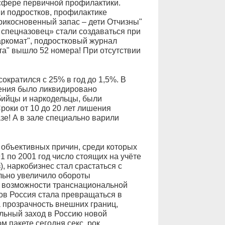
сфере первичной профилактики.
и подростков, профилактике
икосновенный запас – дети Отчизны"
спецназовец» стали создаваться при
ркомат", подростковый журнал
ата" вышло 52 номера! При отсутствии
сократился с 25% в год до 1,5%. В
ения было ликвидировано
бийцы и наркодельцы, были
роки от 10 до 20 лет лишения
азе! А в зале специально варили
объективных причин, среди которых
1 по 2001 год число стоящих на учёте
, наркобизнес стал срастаться с
льно увеличило обороты
ь возможности транснациональной
ков Россия стала превращаться в
 прозрачность внешних границ,
льный заход в Россию новой
 пакете сегодня секс, рок,