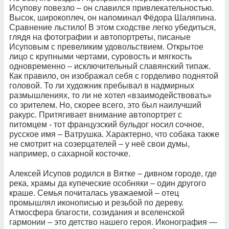
Исупову повезло – он славился привлекательностью.
Высок, широкоплеч, он напоминал Фёдора Шаляпина.
Сравнение льстило! В этом сходстве легко убедиться,
глядя на фотографии и автопортреты, писаные
Исуповым с превеликим удовольствием. Открытое
лицо с крупными чертами, суровость и мягкость
одновременно – исключительный славянский типаж.
Как правило, он изображал себя с горделиво поднятой
головой. То ли художник пребывал в надмирных
размышлениях, то ли не хотел «взаимодействовать»
со зрителем. Но, скорее всего, это был наилучший
ракурс. Притягивает внимание автопортрет с
питомцем - тот французский бульдог носил сочное,
русское имя – Ватрушка. Характерно, что собака также
не смотрит на созерцателей – у неё свои думы,
например, о сахарной косточке.
Алексей Исупов родился в Вятке – дивном городе, где
река, храмы да купеческие особняки – один другого
краше. Семья почиталась уважаемой – отец
промышлял иконописью и резьбой по дереву.
Атмосфера благости, созидания и вселенской
гармонии – это детство нашего героя. Иконография —