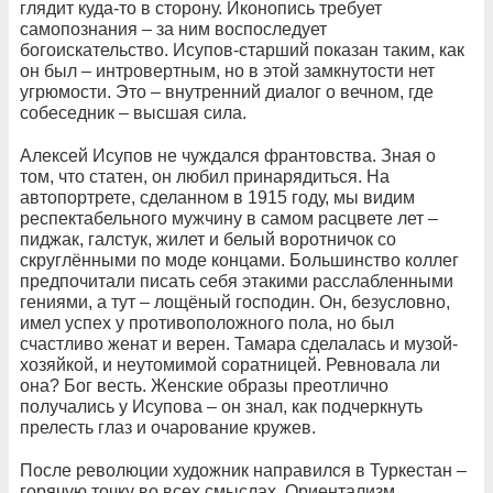
глядит куда-то в сторону. Иконопись требует
самопознания – за ним воспоследует
богоискательство. Исупов-старший показан таким, как
он был – интровертным, но в этой замкнутости нет
угрюмости. Это – внутренний диалог о вечном, где
собеседник – высшая сила.
Алексей Исупов не чуждался франтовства. Зная о
том, что статен, он любил принарядиться. На
автопортрете, сделанном в 1915 году, мы видим
респектабельного мужчину в самом расцвете лет –
пиджак, галстук, жилет и белый воротничок со
скруглёнными по моде концами. Большинство коллег
предпочитали писать себя этакими расслабленными
гениями, а тут – лощёный господин. Он, безусловно,
имел успех у противоположного пола, но был
счастливо женат и верен. Тамара сделалась и музой-
хозяйкой, и неутомимой соратницей. Ревновала ли
она? Бог весть. Женские образы преотлично
получались у Исупова – он знал, как подчеркнуть
прелесть глаз и очарование кружев.
После революции художник направился в Туркестан –
горячую точку во всех смыслах. Ориентализм