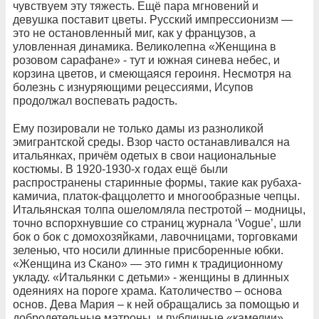
чувствуем эту тяжесть. Ещё пара мгновений и
девушка поставит цветы. Русский импрессионизм —
это не остановленный миг, как у французов, а
уловленная динамика. Великолепна «Женщина в
розовом сарафане» - тут и южная синева небес, и
корзина цветов, и смеющаяся героиня. Несмотря на
болезнь с изнуряющими рецессиями, Исупов
продолжал воспевать радость.
Ему позировали не только дамы из разноликой
эмигрантской среды. Взор часто останавливался на
итальянках, причём одетых в свои национальные
костюмы. В 1920-1930-х годах ещё были
распространены старинные формы, такие как рубаха-
камичиа, платок-фаццолетто и многообразные чепцы.
Итальянская толпа ошеломляла пестротой – модницы,
точно вспорхнувшие со страниц журнала ‘Vogue’, шли
бок о бок с домохозяйками, лавочницами, торговками
зеленью, что носили длинные присборенные юбки.
«Женщина из Скано» — это гимн к традиционному
укладу. «Итальянки с детьми» - женщины в длинных
одеяниях на пороге храма. Католичество – основа
основ. Дева Мария – к ней обращались за помощью и
добродетельные матроны, и публичные «камелии».