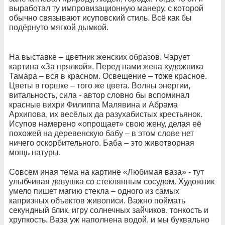
выработал ту импровизационную манеру, с которой
обычно связывают исуповский стиль. Всё как бы
подёрнуто мягкой дымкой.
На выставке – цветник женских образов. Чарует
картина «За прялкой». Перед нами жена художника
Тамара – вся в красном. Освещение – тоже красное.
Цветы в горшке – того же цвета. Волны энергии,
витальность, сила - автор словно бы вспоминал
красные вихри Филиппа Малявина и Абрама
Архипова, их весёлых да разухабистых крестьянок.
Исупов намерено «опрощает» свою жену, делая её
похожей на деревенскую бабу – в этом слове нет
ничего оскорбительного. Баба – это животворная
мощь натуры.
Совсем иная тема на картине «Любимая ваза» - тут
улыбчивая девушка со стеклянным сосудом. Художник
умело пишет магию стекла – одного из самых
капризных объектов живописи. Важно поймать
секундный блик, игру солнечных зайчиков, тонкость и
хрупкость. Ваза уж наполнена водой, и мы буквально