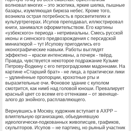
волновал многих – это экзотика, яркие шелка, пышные
базары, изумляющая бирюза небес. Кроме того,
возникла острая потребность в просветителях и
культуртрегерах. Исупов преподавал, иллюстрировал
книги, занимался оформительством. Его картины
«узбекского» периода - нетривиальны. Смесь русской
иконы и сиенского предвозрождения с персидской
миниатюрой – тут Исупову пригодились его
иконографические навыки. Работы выглядят
эффектно – краски интенсивны, а почерк - твёрд.
Правда, чувствуется некоторое подражание Кузьме
Петрову-Водкину с его петроградскими мадоннами. На
картине «Старший брат» - не лица, а практически лики
– удлинённые пропорции, крохотные рты и
выразительные очи. Фоновое здание с куполом
смотрится, как нимб над головой юноши. Превалирует
красный цвет со всеми его оттенками – от звеняще-
алого до знойного, расплавляющего.
Вернувшись в Москву, художник вступает в АХРР –
влиятельную организацию, объединявшую
идеологически-подкованных живописцев, графиков,
скульпторов. Исупов – не партиец, но рьяный участник