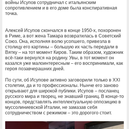
войны Исупов сотрудничал с итальянским
сопротивлением и в его доме была конспиративная
точка.
Алексей Исупов скончался в конце 1950-х, похоронен
в Риме, а вот жена Тамара возвратилась в Советский
Союз. Она, исполняя волю усопшего, привезла в
столицу его картины – большую их часть передали в
Вятку – на тот момент Киров. Таким образом, художник
всё-таки вернулся на родину. Увы, в тот момент он
казался уже малоинтересным – его воспринимали, как
героя позавчерашних дней.
По сути, об Исупове активно заговорили только в XXI
столетии, да и то профессионалы. Нынче его заново
открывают для широкой публики. Исупов – посланец
русского мира и творец, не знавший границ. В конце-то
концов, представлять интеллектуальную оппозицию в
муссолиниевской Италии, не замазав себя
сотрудничеством с режимом – это дорогого стоит.