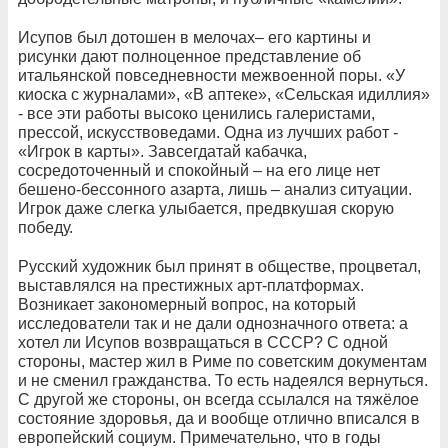
Исупов был дотошен в мелочах– его картины и
рисунки дают полноценное представление об
итальянской повседневности межвоенной поры. «У
киоска с журналами», «В аптеке», «Сельская идиллия»
- все эти работы высоко ценились галеристами,
прессой, искусствоведами. Одна из лучших работ -
«Игрок в карты». Завсегдатай кабачка,
сосредоточенный и спокойный – на его лице нет
бешено-бессонного азарта, лишь – анализ ситуации.
Игрок даже слегка улыбается, предвкушая скорую
победу.
Русский художник был принят в обществе, процветал,
выставлялся на престижных арт-платформах.
Возникает закономерный вопрос, на который
исследователи так и не дали однозначного ответа: а
хотел ли Исупов возвращаться в СССР? С одной
стороны, мастер жил в Риме по советским документам
и не сменил гражданства. То есть надеялся вернуться.
С другой же стороны, он всегда ссылался на тяжёлое
состояние здоровья, да и вообще отлично вписался в
европейский социум. Примечательно, что в годы