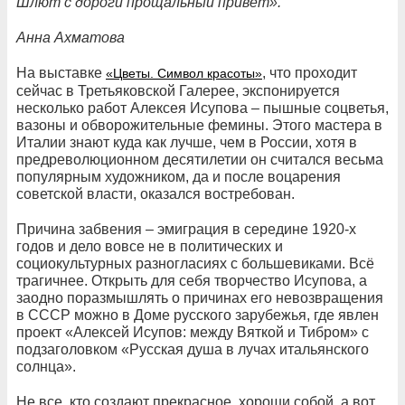
Шлют с дороги прощальный привет».
Анна Ахматова
На выставке
, что проходит
«Цветы. Символ красоты»
сейчас в Третьяковской Галерее, экспонируется
несколько работ Алексея Исупова – пышные соцветья,
вазоны и обворожительные фемины. Этого мастера в
Италии знают куда как лучше, чем в России, хотя в
предреволюционном десятилетии он считался весьма
популярным художником, да и после воцарения
советской власти, оказался востребован.
Причина забвения – эмиграция в середине 1920-х
годов и дело вовсе не в политических и
социокультурных разногласиях с большевиками. Всё
трагичнее. Открыть для себя творчество Исупова, а
заодно поразмышлять о причинах его невозвращения
в СССР можно в Доме русского зарубежья, где явлен
проект «Алексей Исупов: между Вяткой и Тибром» с
подзаголовком «Русская душа в лучах итальянского
солнца».
Не все, кто создают прекрасное, хороши собой, а вот