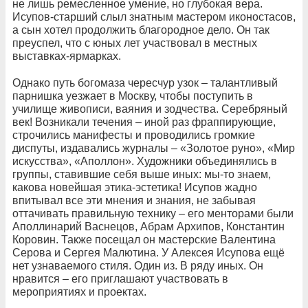
не лишь ремесленное умение, но глубокая вера.
Исупов-старший слыл знатным мастером иконостасов,
а сын хотел продолжить благородное дело. Он так
преуспел, что с юных лет участвовал в местных
выставках-ярмарках.
Однако путь богомаза чересчур узок – талантливый
парнишка уезжает в Москву, чтобы поступить в
училище живописи, ваяния и зодчества. Серебряный
век! Возникали течения – иной раз фраппирующие,
строчились манифесты и проводились громкие
диспуты, издавались журналы – «Золотое руно», «Мир
искусства», «Аполлон». Художники объединялись в
группы, ставившие себя выше иных: мы-то знаем,
какова новейшая этика-эстетика! Исупов жадно
впитывал все эти мнения и знания, не забывая
оттачивать правильную технику – его менторами были
Аполлинарий Васнецов, Абрам Архипов, Константин
Коровин. Также посещал он мастерские Валентина
Серова и Сергея Малютина. У Алексея Исупова ещё
нет узнаваемого стиля. Один из. В ряду иных. Он
нравится – его приглашают участвовать в
мероприятиях и проектах.