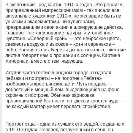
В экспозиции - ряд картин 1910-х годов. Это реализм,
приправленный импрессионизмом - так писали все
актуальные художники 1910-х, не желавшие быть ни
унылыми академистами, ни хулиганами,
превращавшими свои акции в шокирующие действа.
Главное – не копирование натуры, а утончённое
чувствие. «Северный край» — это неброские цвета,
свежесть воздуха и высокое – хотя и серенькое –
небо. Ранняя осень. Берёзы дышат печалью – жёлтые
листья говорят нам о прощании с солнцем. Картина
минорна и, вместе с тем, чарующа.
Исупов часто гостил в родном городе, создавая
пейзажи и портреты – на полотне «Ребята»
изображены крестьянские дети. Чуть поодаль –
добротный и мощный дом, выделяющийся на фоне
скромных построек. Обычная зарисовка
провинциальной бытности, но здесь и кроется чудо –
не каждый мастер умеет передать спокойствие.
Портрет отца – одна из лучших его вещей, созданных
в 1910-х годах. Человек, погружённый в себя, он