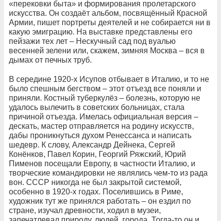
«перековки быта» и формирования пролетарского
искусства. Он создаёт альбом, посвящённый Красной
Армии, пишет портреты деятелей и не собирается ни в
какую эмиграцию. На выставке представлены его
пейзажи тех лет – Нескучный сад под вуалью
весенней зелени или, скажем, зимняя Москва – вся в
дымах от печных труб.
В середине 1920-х Исупов отбывает в Италию, и то не
было спешным бегством – этот отъезд все поняли и
приняли. Костный туберкулёз – болезнь, которую не
удалось вылечить в советских больницах, стала
причиной отъезда. Имелась официальная версия –
дескать, мастер отправляется на родину искусств,
дабы проникнуться духом Ренессанса и написать
шедевр. К слову, Александр Дейнека, Сергей
Конёнков, Павел Корин, Георгий Ряжский, Юрий
Пименов посещали Европу, в частности Италию, и
творческие командировки не являлись чем-то из рада
вон. СССР никогда не был закрытой системой,
особенно в 1920-х годах. Поселившись в Риме,
художник тут же принялся работать – он ездил по
стране, изучал древности, ходил в музеи,
запечатлевал природу, людей, города. Тогда-то он и