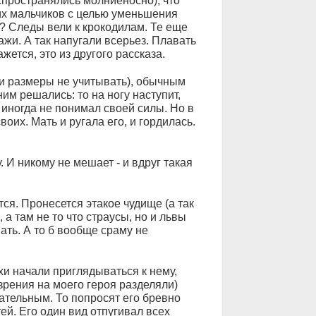
аспространялись молниеносно), что
их мальчиков с целью уменьшения
а? Следы вели к крокодилам. Те еще
ажи. А так напугали всерьез. Плавать
ажется, это из другого рассказа.
и размеры не учитывать), обычным
им решались: то на ногу наступит,
 иногда не понимал своей силы. Но в
воих. Мать и ругала его, и гордилась.
 И никому не мешает - и вдруг такая
ся. Пронесется этакое чудище (а так
 а там не то что страусы, но и львы
ать. А то б вообще сраму не
хи начали приглядываться к нему,
 зрения на моего героя разделяли)
ательным. То попросят его бревно
ей. Его один вид отпугивал всех