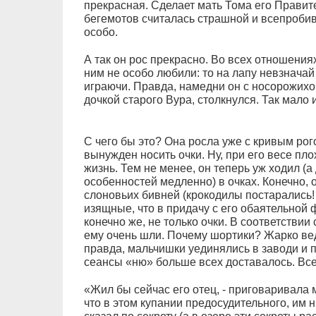
прекрасная. Сделает мать Тома его Правит
бегемотов считалась страшной и всепробив
особо.
А так он рос прекрасно. Во всех отношениях
ним не особо любили: то на лапу невзначай 
играючи. Правда, намедни он с носорожихо
дочкой старого Вура, столкнулся. Так мало 
С чего бы это? Она росла уже с кривым рого
вынужден носить очки. Ну, при его весе пл
жизнь. Тем не менее, он теперь уж ходил (а
особенностей медленно) в очках. Конечно, 
слоновьих бивней (крокодилы постарались! 
изящные, что в придачу с его обаятельной
конечно же, не только очки. В соответствии
ему очень шли. Почему шортики? Жарко вед
правда, мальчишки уединялись в заводи и п
сеансы «ню» больше всех доставалось. Все
«Жил бы сейчас его отец, - приговаривала м
что в этом купании предосудительного, им н