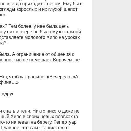
не всегда приходит с весом. Ему бы с
згляды взрослых и их глухой шепот
го.
х? Тем более, у нее была цель
то у них в озере не было музыкальной
дставляете молодого Хипо на уроках
ла?!
 была. А ограничение от общения с
венностью не помешает. Впрочем, не
Нет, чтоб как раньше: «Вечерело. «А
рафиня…»
 вдруг.
спать в тени. Никто никого даже не
нный Хипо в своих новых плавках (а
что-то напевал на берегу. Репертуар
. Главное, что сам «тащился» от