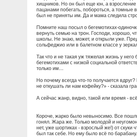
хищников. Но он был еще юн, а взросление 
пацанами побегать, побороться, а томные в
был не приняты им. Да и мама следила стро
Помните наш посыл о бегемотихах-одиночка
вернуть семью на трон. Господи, хорошо, ч
школы. Не знаю, может, и открыли уже. Пре
сольфеджио или в балетном классе у зерка
Так что и не такая уж тяжелая жизнь у него
бегемотихами с низкой социальной ответст
только им…
Но почему всегда что-то получается вдруг? 
не откушать ли нам кофейку?» - сказала г
А сейчас жанр, видно, такой или время - всё
Короче, жарко было невыносимо. Все пошли 
гонял. Жара же. Только молодой и неугомо
нет, уже шортиках - взрослый же!) от скуки 
был так себе. Но ему было всё по барабану