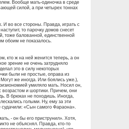
елем. Вообще мать-одиночка в среде
ающей силой, а при четырех тоннах
. И во все стороны. Правда, играть с
наступит, то парочку домов снесет
й, тоже балованной, единственной
им обоим не показалось.
м, кто ж на ней женится теперь, а он
охое зрение не очень затрудняло
 делал это в силу некоторых
очки были не простые, оправа из
Могут же иногда. Или боялись уже.),
 физиономией умиляло мать. Носил он,
 с возрастом и шортики. Причем, они
ь. В брюках не походишь. Иногда,
лескались голыми. Ну, ему за эти
 судачили: «Сын самого Фараона».
ать, - он бы его приструнил». Хотя,
икто не объяснял. Правда, кто-то