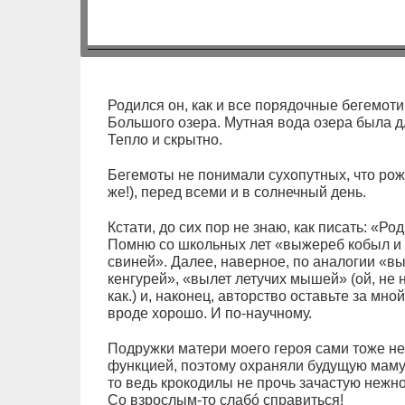
Родился он, как и все порядочные бегемот
Большого озера. Мутная вода озера была 
Тепло и скрытно.
Бегемоты не понимали сухопутных, что рожа
же!), перед всеми и в солнечный день.
Кстати, до сих пор не знаю, как писать: «Ро
Помню со школьных лет «выжереб кобыл и о
свиней». Далее, наверное, по аналогии «в
кенгурей», «вылет летучих мышей» (ой, не 
как.) и, наконец, авторство оставьте за мн
вроде хорошо. И по-научному.
Подружки матери моего героя сами тоже не
функцией, поэтому охраняли будущую маму 
то ведь крокодилы не прочь зачастую нежн
Со взрослым-то слабó справиться!