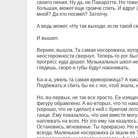
своего пения. Ну да, не Паваротти. Но тоже
большая, может еще громче спеть. И вдруг 
мной? Да кто посмел? Затопчу.
А ведь может. «Ну так выходи, если такой с
И вышел.
Вернее, вышла. Та самая носорожиха, которо
неосторожности свернул. Теперь-то рог бы
прогресс куда дошел. Музыкальных школ нет,
глядишь, скоро и губы будут накачивать.
Ба-а-а, ужель та самая криворожица? А как
Подбежать и сбить бы ее с ног, чтоб знала, 
Но, во-первых, не так все просто. Ее изящ
фигуру обрамлено. А во-вторых, что-то нака
(хорошо, что не сделал) к ней с букетом ло
танце. Ему показалось, что они вместе могу
наплевать на всех. Но это ему так казалось.
Остановись, мгновенье. Ты прекрасно. Но н
всегда. Маленькая носорожиха (а звали ее Т