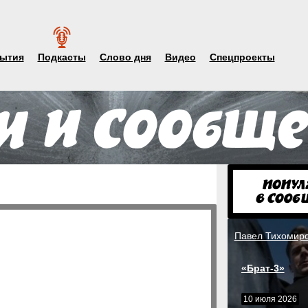
ытия
Подкасты
Слово дня
Видео
Спецпроекты
Павел Тихомир
«Брат-3»
10 июля 2026