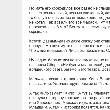
Но мать его крокодилов всё равно не слыша
вышел немаленький, весьма упитанный, да
то был уж очень импозантным, ходил медле
не хотел. Так и звали его все Фараон. Тут 
прослезилась. А что? Бегемоты весьма чувс
скрывают.
Кстати, давным-давно даже сказку они ста
плачут». Но почему-то все звери катались 
Что с них возьмешь? Лишь бы поскалить. Са
Ну ладно, бегемотики не злопамятны, но па
на своем Сборе: «Не будем мы потехой для в
волшебного света бегемочьего театра. Вот 
Мальчика назвали традиционно Хипо. Во-пе
не сглазили. Уж очень крупненький он был.
А так мило звучит «Хипо». А тут выплывает 
плюнула в сторону крокодилов три раза) на
или Хипосфеном. А может, и (мать закатил
Младшим. А там и историки появятся. Как ж