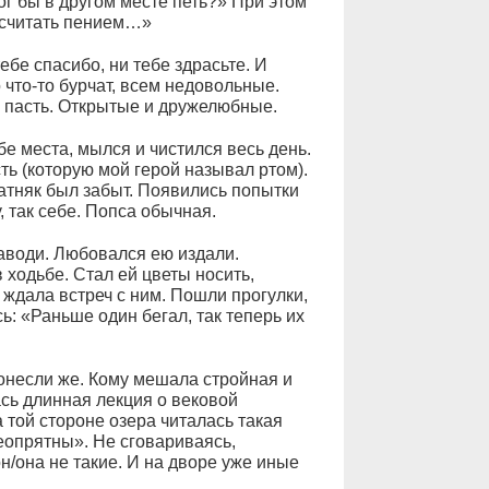
г бы в другом месте петь?» При этом
 считать пением…»
тебе спасибо, ни тебе здрасьте. И
 что-то бурчат, всем недовольные.
ю пасть. Открытые и дружелюбные.
е места, мылся и чистился весь день.
ть (которую мой герой называл ртом).
атняк был забыт. Появились попытки
, так себе. Попса обычная.
аводи. Любовался ею издали.
 ходьбе. Стал ей цветы носить,
 ждала встреч с ним. Пошли прогулки,
ь: «Раньше один бегал, так теперь их
 донесли же. Кому мешала стройная и
сь длинная лекция о вековой
 той стороне озера читалась такая
еопрятны». Не сговариваясь,
н/она не такие. И на дворе уже иные