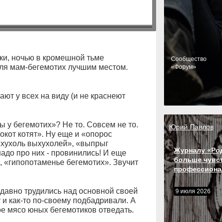
ики, ночью в кромешной тьме
Cообщество
для мам-бегемотих лучшим местом.
«Форум»
ют у всех на виду (и не краснеют
ды у бегемотих»? Не то. Совсем не то.
Юрий Павлов
кот котят». Ну еще и «опорос
ыхухоль выхухолей», «выпрыг
Журналу «Ро
надо про них - провинились! И еще
больше чувс
ой, «гипопотаменье бегемотих». Звучит
профессиона
давно трудились над основной своей
9 июля 2026
и как-то по-своему подбадривали. А
ое мясо юных бегемотиков отведать.