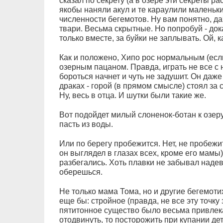
сказал по секрету (а в озере эти секреты р
якобы наняли акул и те караулили маленьк
численности бегемотов. Ну вам понятно, д
твари. Весьма скрытные. Но попробуй - док
только вместе, за буйки не заплывать. Ой, к
Как и положено, Хипо рос нормальным (есл
озерным пацаном. Правда, играть не все с н
бороться начнет и чуть не задушит. Он даже
драках - горой (в прямом смысле) стоял за с
Ну, весь в отца. И шутки были такие же.
Вот подойдет милый слоненок-ботан к озеру.
пасть из воды.
Или по берегу пробежится. Нет, не пробежит
он выглядел в глазах всех, кроме его мамы),
разбегались. Хоть плавки не забывал надев
оберешься.
Не только мама Тома, но и другие бегемоти
еще бы: стройное (правда, не все эту точку
пятитонное существо было весьма привлек
отодвинуть, то посторожить при купании дет