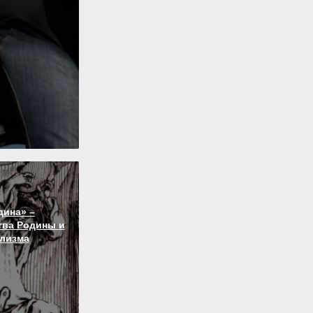
дина» –
тва Родины и
лизма