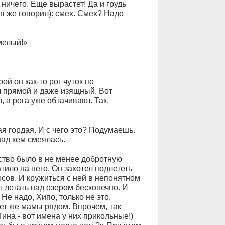
 ничего. Еще вырастет! Да и грудь
(я же говорил): смех. Смех? Надо
мелый!»
й он как-то рог чуток по
л прямой и даже изящный. Вот
 а рога уже обтачивают. Так,
ая гордая. И с чего это? Подумаешь.
над кем смеялась.
ество было в не менее добротную
тило на него. Он захотел подлететь
тосов. И кружиться с ней в непонятном
т летать над озером бесконечно. И
 Не надо, Хипо, только не это.
ет же мамы рядом. Впрочем, так
ина - вот имена у них прикольные!)