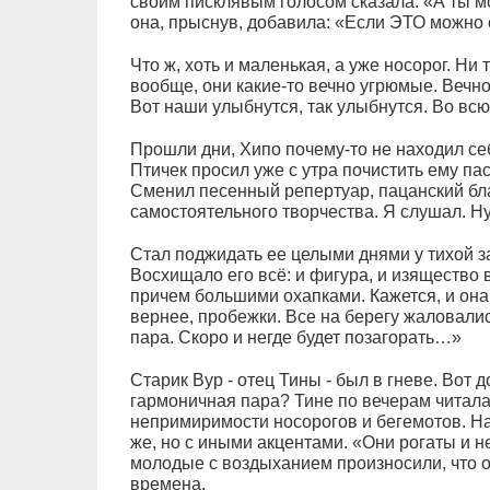
своим писклявым голосом сказала: «А ты мо
она, прыснув, добавила: «Если ЭТО можно
Что ж, хоть и маленькая, а уже носорог. Ни 
вообще, они какие-то вечно угрюмые. Вечно
Вот наши улыбнутся, так улыбнутся. Во вс
Прошли дни, Хипо почему-то не находил себ
Птичек просил уже с утра почистить ему пас
Сменил песенный репертуар, пацанский бл
самостоятельного творчества. Я слушал. Ну
Стал поджидать ее целыми днями у тихой з
Восхищало его всё: и фигура, и изящество в
причем большими охапками. Кажется, и она
вернее, пробежки. Все на берегу жаловалис
пара. Скоро и негде будет позагорать…»
Старик Вур - отец Тины - был в гневе. Вот
гармоничная пара? Тине по вечерам читала
непримиримости носорогов и бегемотов. На
же, но с иными акцентами. «Они рогаты и н
молодые с воздыханием произносили, что о
времена.