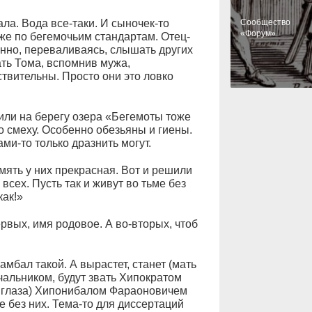
ла. Вода все-таки. И сыночек-то
Cообщество
«Форум»
же по бегемочьим стандартам. Отец-
нно, переваливаясь, слышать других
мать Тома, вспомнив мужа,
твительны. Просто они это ловко
вили на берегу озера «Бегемоты тоже
со смеху. Особенно обезьяны и гиены.
ми-то только дразнить могут.
мять у них прекрасная. Вот и решили
сех. Пусть так и живут во тьме без
как!»
рвых, имя родовое. А во-вторых, чтоб
амбал такой. А вырастет, станет (мать
чальником, будут звать Хипократом
а глаза) Хипонибалом Фараоновичем
е без них. Тема-то для диссертаций