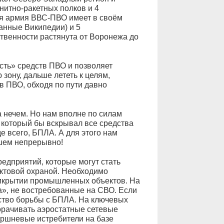
нитно-ракетных полков и 4
ая армия ВВС-ПВО имеет в своём
анные Википедии) и 5
ственности растянута от Воронежа до
сть» средств ПВО и позволяет
зону, дальше лететь к целям,
тв ПВО, обходя по пути давно
а нечем. Но нам вполне по силам
который бы вскрывал все средства
е всего, БПЛА. А для этого нам
шем непрерывно!
редприятий, которые могут стать
ектовой охраной. Необходимо
рикрытии промышленных объектов. На
а», не востребованные на СВО. Если
дство борьбы с БПЛА. На ключевых
рачивать аэростатные сетевые
ршневые истребители на базе