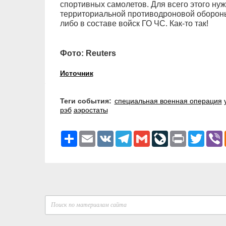
спортивных самолетов. Для всего этого ну
территориальной противодроновой обороны
либо в составе войск ГО ЧС. Как-то так!
Фото: Reuters
Источник
Теги события:
специальная военная операция
рэб
аэростаты
Ресурс
Email
VK
Telegram
Gmail
LiveJournal
Print
Twitter
V