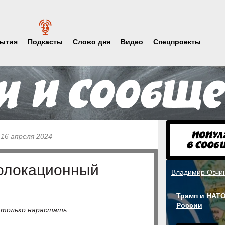
ытия
Подкасты
Слово дня
Видео
Спецпроекты
 16 апреля 2024
олокационный
Владимир Овчи
Трамп и НАТО
России
 только нарастать