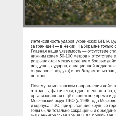
Интенсивность ударов украинских БПЛА буде
за границей — в Чехии. На Украине только 
Главная наша уязвимость — отсутствие сп
нижним краем 50-100 метров и отсутствие
разрываются между ведением боевых дейс
воздушных ударов, авиационной поддержко
от ударов с воздуха) и необходимостью з
центров.
Почему на московском направлении действ
что здесь, фактически, единственная зона,
организованная ещё в советское время и 
Московский округ ПВО (с 1998 года Москов
и корпуса ПВО, прикрывавшие крупные гор
годы были тотально сокращены и объедин
6-я Ленинградская армия ПВО, прикрывав