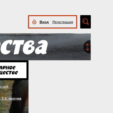
Вход
Регистрация
Расширенный
поиск
нский
 3.0. против