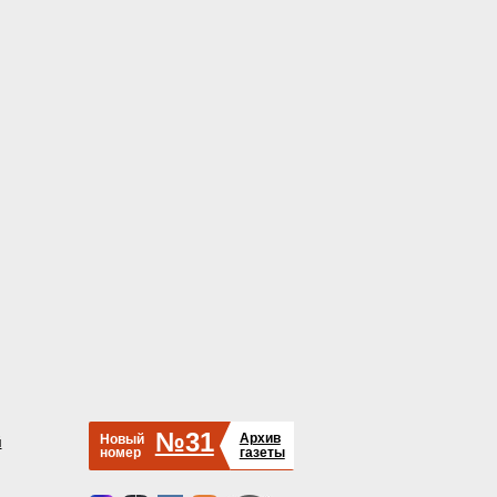
№31
Архив
Новый
й
номер
газеты