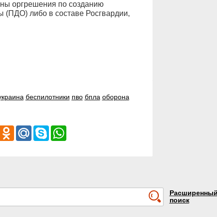
жны оргрешения по созданию
 (ПДО) либо в составе Росгвардии,
украина
беспилотники
пво
бпла
оборона
iber
Odnoklassniki
Mail.Ru
Skype
WhatsApp
Расширенны
поиск