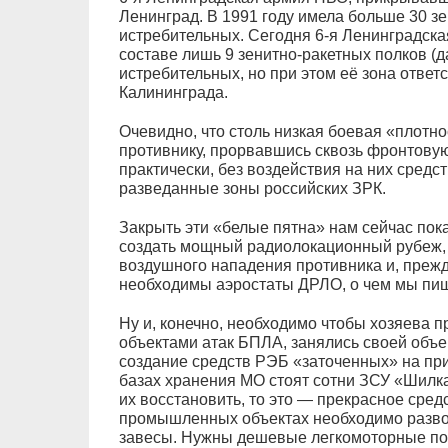
Ленинград. В 1991 году имела больше 30 зе
истребительных. Сегодня 6-я Ленинградск
составе лишь 9 зенитно-ракетных полков (д
истребительных, но при этом её зона ответ
Калининграда.
Очевидно, что столь низкая боевая «плотно
противнику, прорвавшись сквозь фронтовую 
практически, без воздействия на них средс
разведанные зоны российских ЗРК.
Закрыть эти «белые пятна» нам сейчас пок
создать мощный радиолокационный рубеж, 
воздушного нападения противника и, прежд
необходимы аэростаты ДРЛО, о чем мы пи
Ну и, конечно, необходимо чтобы хозяева п
объектами атак БПЛА, занялись своей объ
создание средств РЭБ «заточенных» на п
базах хранения МО стоят сотни ЗСУ «Шилк
их восстановить, то это — прекрасное сре
промышленных объектах необходимо разво
завесы. Нужны дешевые легкомоторные по