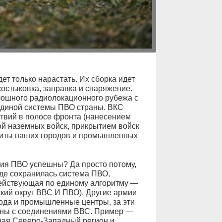
т только нарастать. Их сборка идет
состыковка, заправка и снаряжение.
лошного радиолокационного рубежа с
 единой системы ПВО страны. ВКС
твий в полосе фронта (нанесением
й наземных войск, прикрытием войск
ащиты наших городов и промышленных
ия ПВО успешны? Да просто потому,
 где сохранилась система ПВО,
действующая по единому алгоритму —
ский округ ВВС И ПВО). Другие армии
ода и промышленные центры, за эти
ены с соединениями ВВС. Пример —
шая Северо-Западный регион и