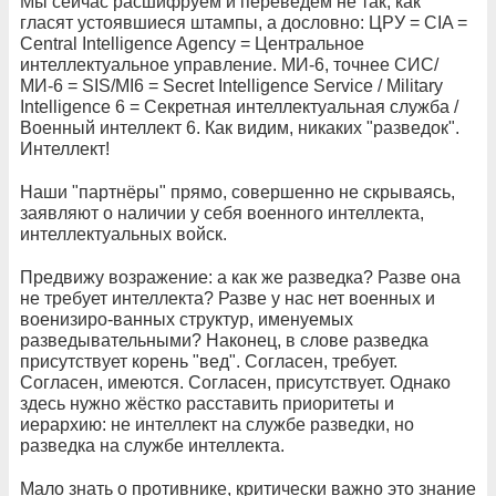
Мы сейчас расшифруем и переведём не так, как
гласят устоявшиеся штампы, а дословно: ЦРУ = CIA =
Central Intelligence Agency = Центральное
интеллектуальное управление. МИ-6, точнее СИС/
МИ-6 = SIS/MI6 = Secret Intelligence Service / Military
Intelligence 6 = Секретная интеллектуальная служба /
Военный интеллект 6. Как видим, никаких "разведок".
Интеллект!
Наши "партнёры" прямо, совершенно не скрываясь,
заявляют о наличии у себя военного интеллекта,
интеллектуальных войск.
Предвижу возражение: а как же разведка? Разве она
не требует интеллекта? Разве у нас нет военных и
военизиро-ванных структур, именуемых
разведывательными? Наконец, в слове разведка
присутствует корень "вед". Согласен, требует.
Согласен, имеются. Согласен, присутствует. Однако
здесь нужно жёстко расставить приоритеты и
иерархию: не интеллект на службе разведки, но
разведка на службе интеллекта.
Мало знать о противнике, критически важно это знание