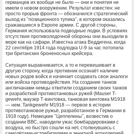
германцев их вообще не было — они и понятия не
имели о новом вооружении. Результат известен: не
просто прорыв фронта — обозначился стратегический
выход из "позиционного тупика", в котором оказались
сражавшиеся в Европе армии. С другой стороны,
Германия использовала подводные лодки. В условиях
отсутствия противолодочной обороны они выходили в
море как на сафари. Известна атака Веддигена, когда
22 сентября 1914 года подлодка U-9 за час потопила
три британских броненосных крейсера.
Ситуация выравнивается, а то и перевешивает в
другую сторону, когда противник осознаёт наличие
новых родов войск и начинает создавать свои аналоги
или войска противодействия. На создание танков
англичанами немцы ответили созданием своих танков
и разработкой противотанковых ружей (Mauser T-
gewehr, маузер Т-винтовка, танковая винтовка М1918
— нем. Tankgewehr M1918 — первое в истории
противотанковое ружьё, разработанное в Германии в
1918 году). Немецкие "Цеппелины", возвестив о
создании ВВС, наводили ужас бомбардировками с
воздуха, но быстро сошли на нет, столкнувшись с
самолётами-истребителями и зенитной артиллерией.