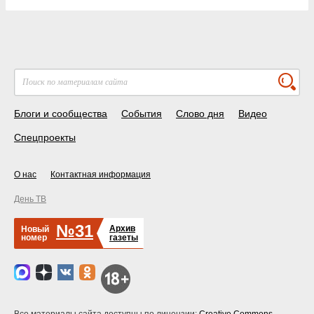
Блоги и сообщества
События
Слово дня
Видео
Спецпроекты
О нас
Контактная информация
День ТВ
№31
Архив
Новый
номер
газеты
Все материалы сайта доступны по лицензии:
Creative Commons