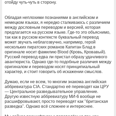
отойду чуть-чуть в сторону.
Обладая неплохими познаниями в английском и
немецком языках, я нередко сталкиваюсь с различием
между дословным переводом и версией, которая
предлагается на русском языке. Где-то это объяснимо,
так как в русском контексте буквальный перевод
может звучать неблагозвучно, например, герой
нескольких пиратских романов Капитан Блад в
оригинале носит фамилию Blood (Кровь, Кровавый).
Русский перевод едва ли пристал образу удачливого
авантюриста. Однако где-то подобные различия между
оригиналом и переводом носят принципиальный
характер, и стоит говорить об искажении смыслов.
Думаю, если не всем, то многим знакома английская
аббревиатура CIA. Стандартно её переводят как ЦРУ
— Центральное разведывательное управление.
Другую известную аббревиатуру МИ-6 вообще не
расшифровывают, просто переводят как "британская
разведка". Однако всё сложнее и интереснее.