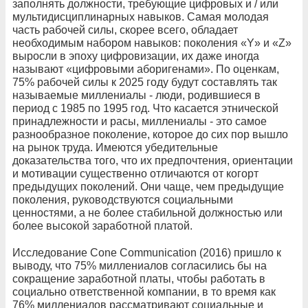
заполнять должности, требующие цифровых и / или
мультидисциплинарных навыков. Самая молодая
часть рабочей силы, скорее всего, обладает
необходимым набором навыков: поколения «Y» и «Z»
выросли в эпоху цифровизации, их даже иногда
называют «цифровыми аборигенами». По оценкам,
75% рабочей силы к 2025 году будут составлять так
называемые миллениалы - люди, родившиеся в
период с 1985 по 1995 год. Что касается этнической
принадлежности и расы, миллениалы - это самое
разнообразное поколение, которое до сих пор вышло
на рынок труда. Имеются убедительные
доказательства того, что их предпочтения, ориентации
и мотивации существенно отличаются от когорт
предыдущих поколений. Они чаще, чем предыдущие
поколения, руководствуются социальными
ценностями, а не более стабильной должностью или
более высокой заработной платой.
Исследование Cone Communication (2016) пришло к
выводу, что 75% миллениалов согласились бы на
сокращение заработной платы, чтобы работать в
социально ответственной компании, в то время как
76% миллениалов рассматривают социальные и