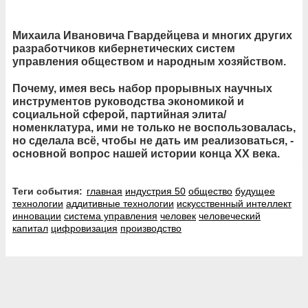
Михаила Ивановича Гвардейцева
и многих других
разработчиков кибернетических систем
управления обществом и народным хозяйством.
Почему, имея весь набор прорывных научных
инструментов руководства экономикой и
социальной сферой, партийная элита/
номенклатура, ими не только не воспользовалась,
но сделала всё, чтобы не дать им реализоваться, -
основной вопрос нашей истории конца ХХ века.
Теги события:
главная
индустрия 50
общество
будущее
технологии
аддитивные технологии
искусственный интеллект
инновации
система управления
человек
человеческий
капитал
цифровизация
производство