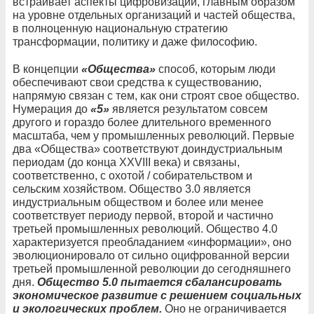
встраивает аспекты цифровизации, главным образом
на уровне отдельных организаций и частей общества,
в полноценную национальную стратегию
трансформации, политику и даже философию.
В концепции
«Общества»
способ, которым люди
обеспечивают свои средства к существованию,
напрямую связан с тем, как они строят свое общество.
Нумерация до
«5»
является результатом совсем
другого и гораздо более длительного временного
масштаба, чем у промышленных революций. Первые
два «Общества» соответствуют доиндустриальным
периодам (до конца XXVIII века) и связаны,
соответственно, с охотой / собирательством и
сельским хозяйством. Общество 3.0 является
индустриальным обществом и более или менее
соответствует периоду первой, второй и частично
третьей промышленных революций. Общество 4.0
характеризуется преобладанием «информации», оно
эволюционировало от сильно оцифрованной версии
третьей промышленной революции до сегодняшнего
дня.
Общество 5.0 пытается сбалансировать
экономическое развитие с решением социальных
и экологических проблем.
Оно не ограничивается