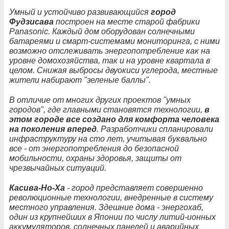
Умный и устойчиво развивающийся
город
Фудзисава
построен на месте старой фабрики
Panasoniс. Каждый дом оборудован солнечными
батареями и смарт-системами мониторинга, с ними
возможно отслеживать энергопотребление как на
уровне домохозяйства, так и на уровне квартала в
целом. Снижая выбросы двуокиси углерода, местные
жители набирают "зеленые баллы".
В отличие от многих других проектов "умных
городов", где главными становятся технологии,
в
этом городе все создано для комфорта человека
на поколения вперед
. Разработчики спланировали
инфраструктуру на сто лет, учитывая буквально
все - от энергопотребления до безопасной
мобильности, охраны здоровья, защиты от
чрезвычайных ситуаций.
Касива-Но-Ха
- город представляет совершенно
революционные технологии, внедренные в систему
местного управления. Здешние дома - энергохаб,
один из крупнейших в Японии по числу литий-ионных
аккумуляторов, солнечных панелей и аварийных