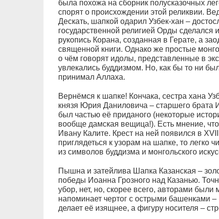
была похожа на сборник полусказочных ле
спорят о происхождении этой реликвии. Ве
Дескать, шапкой одарил Узбек-хан – достос
государственной религией Орды сделался и
рукопись Корана, созданная в Герате, а за
священной книги. Однако же простые монг
о чём говорят идолы, представленные в эк
увлекались буддизмом. Но, как бы то ни был
принимал Аллаха.
Вернёмся к шапке! Кончака, сестра хана Уз
князя Юрия Даниловича – старшего брата 
был частью её приданого (некоторые истори
вообще дамская вещица!). Есть мнение, чт
Ивану Калите. Крест на ней появился в XVI
приглядеться к узорам на шапке, то легко ч
из символов буддизма и монгольского искус
Пышна и затейлива Шапка Казанская – золот
победы Иоанна Грозного над Казанью. Точны
убор, нет, но, скорее всего, авторами были
напоминает чертог с острыми башенками –
делает её изящнее, а фигуру носителя – ст