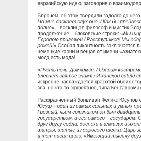
евразийскую идею, заговорив о взаимодоп
Впрочем, об этом твердили задолго до него.
Но мне ласкает слух оно, / Как бы предве
полно
», - восклицал философ и мистик Вл
продолжение – блоковские строки: «
Мы шир
Европою пригожей / Расступимся! Мы обер
рожей!
» Особая пикантность заключается в
немецкие корни и вещая от имени «азиатск
мода есть мода!
«
Пусть ночь. Домчимся. / Озарим кострами
блеснёт святое знамя / И ханской сабли 
искренне наслаждается красотой обеих сто
зла, но что-то эффектное, типа Кентаврома
Расфранченный бонвиван Феликс Юсупов от
Юсуф – один из самых сильных и умных пр
Грозный, чьим союзником он был двадцать
государством, а его самого – государем. 
друг другу седла, доспехи в алмазах и яхо
шатры, шитые из дорогого шелка. Царь з
а тот писал царю: «Имеющий тысячу друз