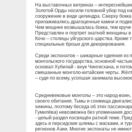
На выставочных витринах – интереснейши
Золотой Орды носили головной убор под на
сооружение в виде цилиндра. Сверху бокк
прилаживались драгоценные камни и подве
Чем мощнее возвышалась бокка, тем круче 
Представлен и портрет знатной женщины в 
Кочо – столицы уйгурского царства. Кроме 
специальные броши для декорирования.
Среди экспонатов – шикарные одеяния из п
монгольского государства, основной частью
основал Хубилай - внук Чингисхана, и пото
смешанные монголо-китайские черты. Жёлт
– судя по всему, усопшая занимала высоко
Средневековые монголы – это народ-воин,
своего обитания. Тьмы и сонмища двигались
хижины, поэтому беседа об этих пассионар
Гумилёва) невозможна без упоминания дос
- целый раздел посвящён ратной теме. Пре
здесь и персидские шлемы с масками, и тур
регионов Азии. Многие экспонаты не имеют