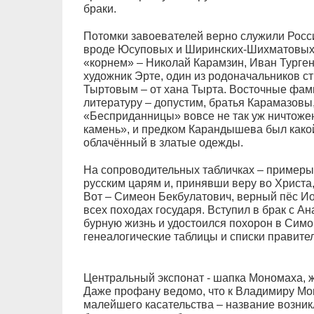
браки.
Потомки завоевателей верно служили Росси
вроде Юсуповых и Ширинских-Шихматовых, 
«корнем» – Николай Карамзин, Иван Турге
художник Эрте, один из родоначальников с
Тыртовым – от хана Тырта. Восточные фам
литературу – допустим, братья Карамазовы
«Бесприданницы» вовсе не так уж ничтоже
камень», и предком Карандышева был како
облачённый в златые одежды.
На сопроводительных табличках – примеры т
русским царям и, принявши веру во Христа,
Вот – Симеон Бекбулатович, верный пёс Ио
всех походах государя. Вступил в брак с А
бурную жизнь и удостоился похорон в Сим
генеалогические таблицы и списки правите
Центральный экспонат - шапка Мономаха, 
Даже профану ведомо, что к Владимиру Мон
малейшего касательства – название возникло