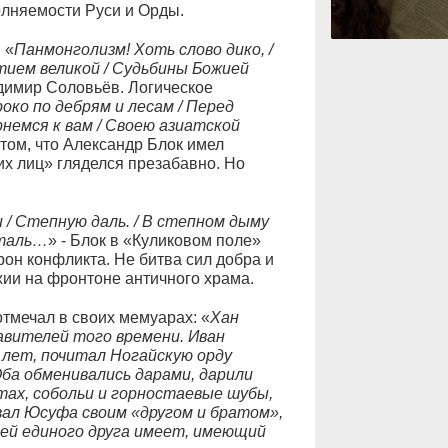
олняемости Руси и Орды.
 «
Панмонголизм! Хоть слово дико, /
стием великой / Судьбины Божией
адимир Соловьёв. Логическое
око по дебрям и лесам / Перед
немся к вам / Своею азиатской
 том, что Александр Блок имел
их лиц» гляделся презабавно. Но
 / Степную даль. / В степном дыму
сталь…
» - Блок в «Куликовом поле»
рон конфликта. Не битва сил добра и
хии на фронтоне античного храма.
мечал в своих мемуарах: «
Хан
авителей того времени. Иван
 лет, почитал Ногайскую орду
Оба обменивались дарами, дарили
нтах, собольи и горностаевые шубы,
вал Юсуфа своим «другом и братом»,
ей единого друга имеет, имеющий