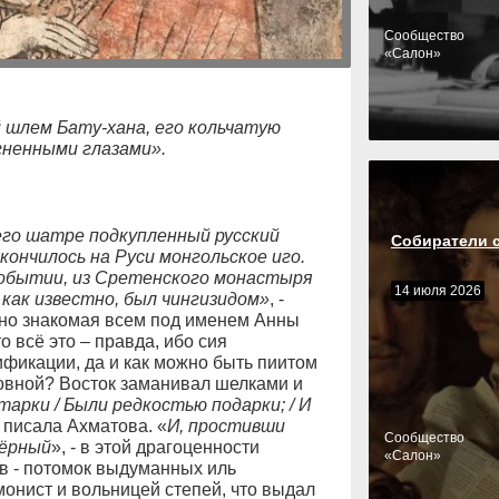
Cообщество
«Салон»
 шлем Бату-хана, его кольчатую
гненными глазами».
его шатре подкупленный русский
Собиратели 
 кончилось на Руси монгольское иго.
 событии, из Сретенского монастыря
14 июля 2026
как известно, был чингизидом»
, -
 но знакомая всем под именем Анны
 всё это – правда, ибо сия
фикации, да и как можно быть пиитом
овной? Восток заманивал шелками и
арки / Были редкостью подарки; / И
- писала Ахматова. «
И, простивши
Cообщество
чёрный
», - в этой драгоценности
«Салон»
ёв - потомок выдуманных иль
монист и вольницей степей, что выдал