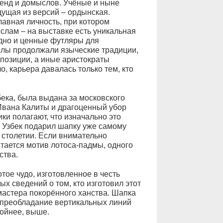
генд и домыслов. Учёные и ныне
дущая из версий – ордынская.
лавная личность, при котором
слам – на выставке есть уникальная
одно и ценные футляры для
олы продолжали языческие традиции,
спозиции, а иные аристократы
о, карьера давалась только тем, кто
бека, была выдана за московского
Ивана Калиты и драгоценный убор
ки полагают, что изначально это
о Узбек подарил шапку уже самому
I столетии. Если внимательно
итается мотив лотоса-падмы, одного
ства.
ое чудо, изготовленное в честь
х сведений о том, кто изготовил этот
 мастера покорённого ханства. Шапка
 преобладание вертикальных линий
ройнее, выше.