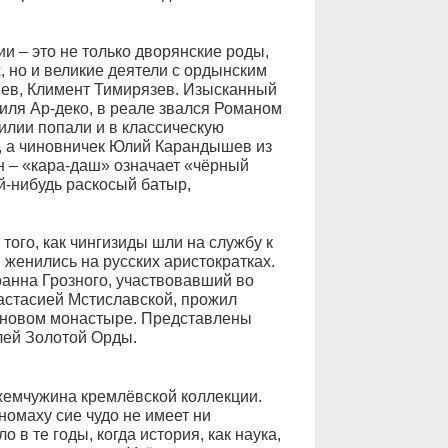
и – это не только дворянские роды,
но и великие деятели с ордынским
нев, Климент Тимирязев. Изысканный
тиля Ар-деко, в реале звался Романом
илии попали и в классическую
, а чиновничек Юлий Карандышев из
н – «кара-даш» означает «чёрный
й-нибудь раскосый батыр,
ого, как чингизиды шли на службу к
 женились на русских аристократках.
анна Грозного, участвовавший во
настасией Мстиславской, прожил
оновом монастыре. Представлены
лей Золотой Орды.
жемчужина кремлёвской коллекции.
омаху сие чудо не имеет ни
 в те годы, когда история, как наука,