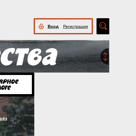
Вход
Регистрация
Расширенный
поиск
рёз