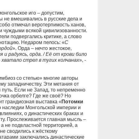
онгольское иго – допустим,
ы не вмешивались в русские дела и
собо отмечал веротерпимость ханов,
 и чуждыми всякой цивилизованности.
ели подвергались критике, а слово
нотацию. Недаром пелось: «
С
ордой
». Орда – нечто жестокое,
я и радуясь, орда. / Её от крови било
не хватало стрел в тугих колчанах
», -
имбиоз со степью» многие авторы
му западничеству. Эти метания от
 путь. Если не Запад, то непременно
очка орбелге? Где же своё? Но
ит грандиозная выставка «
Потомки
о наследии Монгольской империи и
влияниях, о династических браках и
ту. Прослеживается главная мысль –
а не подвластной территорией, а
не сводились к жёсткому
атарами заключались династические