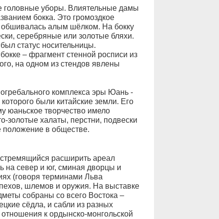
е головные уборы. Влиятельные дамы
званием бокка. Это громоздкое
а обшивалась алым шёлком. На бокку
ски, серебряные или золотые бляхи.
был статус носительницы.
бокке – фрагмент стенной росписи из
того, на одном из стендов явлены
огребального комплекса эры Юань -
 которого были китайские земли. Его
му юаньское творчество имело
о-золотые халаты, перстни, подвески
е положение в обществе.
 стремящийся расширить ареал
 на север и юг, сминая дворцы и
иях (говоря терминами Льва
пехов, шлемов и оружия. На выставке
дметы собраны со всего Востока –
ецкие сёдла, и сабли из разных
 отношения к ордынско-монгольской