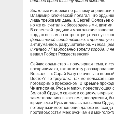
единого врага тысячу врагов имеет
».
Знаковые историки по-разному оценивали м
Владимир Ключевский полагал, что ордынц
лишь требовали дань, а Сергей Соловьёв о
но же он считал их бессердечными, дикими
В советской традиции монгольские завоеват
«орда» возымело остро-отрицательную кон
фашистской силой тёмною, с проклятую 
антигуманное, разрушительное. «
Текла, рев
и качало. / Разбросанно горели города, и 
вещал Роберт Рождественский.
Сейчас ордынство – популярная тема, а «с
воспринимают, как антитезу разочаровавше
Версаля – к Сарай-Бату не очень-то верный
Восток? Не треуголка, так монгольская шап
поговорим о прекрасном. В
Кремле
проход
Чингисхана. Русь и мир
», повествующая 
Золотой Орды, о связях и социокультурных 
заимствованиях в костюме, вооружении, бы
юридически Русь являлась вассалом Орды, 
потому взаимоотношения далеко не всегда 
противоборству. Меж русичами и монголо-т