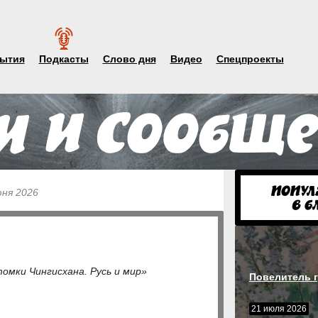
ытия
Подкасты
Слово дня
Видео
Спецпроекты
юня 2026
омки Чингисхана. Русь и мир»
Повелитель г
21 июля 2026