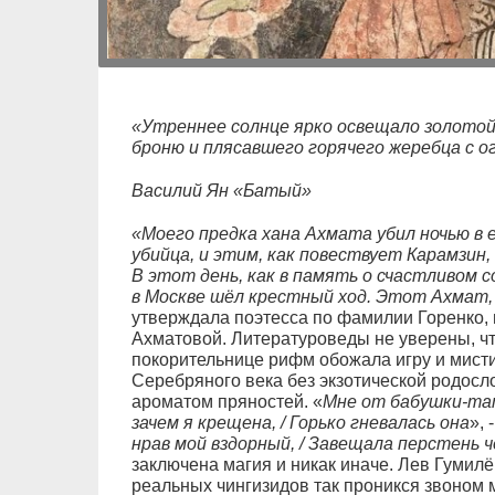
«Утреннее солнце ярко освещало золотой
броню и плясавшего горячего жеребца с о
Василий Ян «Батый»
«Моего предка хана Ахмата убил ночью в 
убийца, и этим, как повествует Карамзин,
В этот день, как в память о счастливом
в Москве шёл крестный ход. Этот Ахмат, 
утверждала поэтесса по фамилии Горенко,
Ахматовой. Литературоведы не уверены, что
покорительнице рифм обожала игру и мисти
Серебряного века без экзотической родосл
ароматом пряностей. «
Мне от бабушки-тат
зачем я крещена, / Горько гневалась она
», 
нрав мой вздорный, / Завещала перстень 
заключена магия и никак иначе. Лев Гумил
реальных чингизидов так проникся звоном 