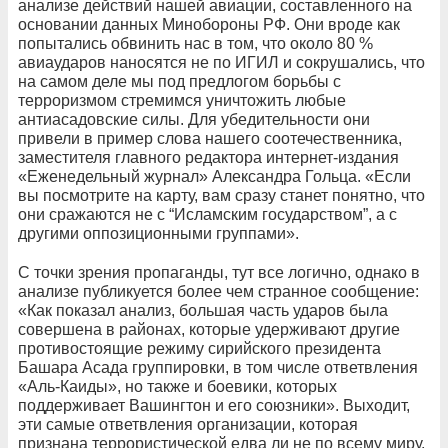
анализе действий нашей авиации, составленного на
основании данных Минобороны РФ. Они вроде как
попытались обвинить нас в том, что около 80 %
авиаударов наносятся не по ИГИЛ и сокрушались, что
на самом деле мы под предлогом борьбы с
терроризмом стремимся уничтожить любые
антиасадовские силы. Для убедительности они
привели в пример слова нашего соотечественника,
заместителя главного редактора интернет-издания
«Еженедельный журнал» Александра Гольца. «Если
вы посмотрите на карту, вам сразу станет понятно, что
они сражаются не с “Исламским государством”, а с
другими оппозиционными группами».
С точки зрения пропаганды, тут все логично, однако в
анализе публикуется более чем странное сообщение:
«Как показал анализ, большая часть ударов была
совершена в районах, которые удерживают другие
противостоящие режиму сирийского президента
Башара Асада группировки, в том числе ответвления
«Аль-Каиды», но также и боевики, которых
поддерживает Вашингтон и его союзники». Выходит,
эти самые ответвления организации, которая
признана террористической едва ли не по всему миру,