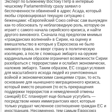
Эксперт по Ближнему Востоку Петр в интервью
чешскому Parlamentnilisty сразу заявил о
беспочвенности обвинений в адрес Асада, который
якобы спровоцировал текущую ситуацию с
беженцами: «Европейский Союз сейчас сам вынужден
как-то обосновать ту неблаговидную роль, которую он
играет с самого начала сирийского кризиса, и найти
другого виновного. Сначала под предлогом мнимых
«гражданских волнений» в Сирии, на оценку и
вмешательство в которые у Евросоюза не было
никакого права, он вверг страну в политическую
изоляцию, а после с помощью эмбарго на оружие
кардинальным образом ограничил возможности Сирии
разобраться с террористами и ослабил экономически,
наложив эмбарго. Таким образом, ЕС создал условия
для масштабного исхода людей из уничтоженных
войной и экономическими санкциями стран, то есть
основание для нынешнего миграционного кризиса,
который вместо решения (то есть прекращения
поддержки террористов и немедленной отмены
санкций) ЕС планирует еще больше усугубить —
посредством неких иммигрантских квот, которые
только ухудшат численное соотношение граждан ЕС и
иностранцев. Несомненно, тем самым Евросоюз