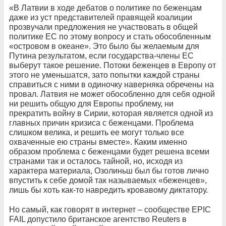
«В Латвии в ходе дебатов о политике по беженцам
даже из уст представителей правящей коалиции
прозвучали предложения не участвовать в общей
политике ЕС по этому вопросу и стать обособленным
«островом в океане». Это было бы желаемым для
Путина результатом, если государства-члены ЕС
выберут такое решение. Потоки беженцев в Европу от
этого не уменьшатся, зато попытки каждой страны
справиться с ними в одиночку наверняка обречены на
провал. Латвия не может обособленно для себя одной
ни решить общую для Европы проблему, ни
прекратить войну в Сирии, которая является одной из
главных причин кризиса с беженцами. Проблема
слишком велика, и решить ее могут только все
охваченные ею страны вместе». Каким именно
образом проблема с беженцами будет решена всеми
странами так и осталось тайной, но, исходя из
характера материала, Озолиньш был бы готов лично
впустить к себе домой так называемых «беженцев»,
лишь бы хоть как-то навредить кровавому диктатору.
Но самый, как говорят в интернет – сообществе EPIC
FAIL допустило британское агентство Reuters в