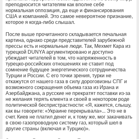
преподносится читателям как вполне себе
нормальная оппозиция, да еще и финансирования
США и компанией. Это самое невероятное признание,
которое я когда-либо слышал.
После выше прочитанного складывается печальная
картина, однако среди представителей зарубежной
прессы есть и нормальные люди. Так, Мехмет Кара из
турецкой DUNYA аргументировано и доступно
убеждает читателей в том, что напряженность в
турецко-российских отношениях не ставит под
сомнение будущее энергетического сотрудничества
Турции и России. С его точки зрения, турки не
откажутся от нашего газа в силу дороговизны СПГ и
возможного сокращения объема газа из Ирана и
Азербайджана, а русские не прекратят поставки из-за
не желания терять клиента и своей в некотором роде
политической беспристрастности: «Я, кажется, слышу,
как вы говорите: «Украине перекрывала»... Это не в
счет. Киев не платил денег и, к тому же, мог закачивать
в свою газопроводную систему газ, который шел в
другие страны (включая и Турцию)».