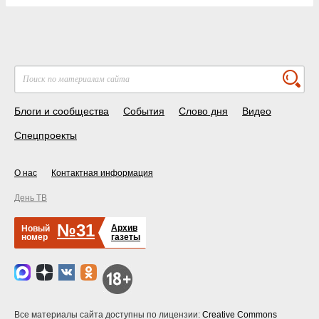
Блоги и сообщества
События
Слово дня
Видео
Спецпроекты
О нас
Контактная информация
День ТВ
№31
Архив
Новый
номер
газеты
Все материалы сайта доступны по лицензии:
Creative Commons