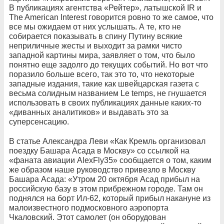
В публикациях агентства «Рейтер», латышской IR и
The American Interest говорится ровно то же самое, что
все мы ожидаем от них услышать. А те, кто не
собирается показывать в спину Путину всякие
неприличные жесты и выходит за рамки чисто
западной картины мира, заявляет о том, что было
понятно еще задолго до текущих событий. Но вот что
поразило больше всего, так это то, что некоторые
западные издания, такие как швейцарская газета с
весьма солидным названием Le temps, не гнушается
использовать в своих публикациях данные каких-то
«диванных аналитиков» и выдавать это за
суперсенсацию.
В статье Александра Леви «Как Кремль организовал
поездку Башара Асада в Москву» со ссылкой на
«фаната авиации AlexFly35» сообщается о том, каким
же образом наше руководство привезло в Москву
Башара Асада: «Утром 20 октября Асад прибыл на
российскую базу в этом прибрежном городе. Там он
поднялся на борт Ил-62, который прибыл накануне из
малоизвестного подмосковного аэропорта
Чкаловский. Этот самолет (он оборудован