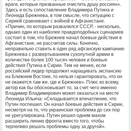
враги, которые призванные очистить душу россиян».
Здесь и есть сопоставление Владимира Путина и
Леонида Брежнева, в том смысле, что ситуацию с
Сирией сравнивают с войной в Афганистане.
«Причин, по которым развалился СССР, - несколько,
однако один из наиболее правдоподобных сценариев
состоит в том, что Брежнев начал боевые действия в
Афганистане, не рассчитав силы. Конечно,
неправильно ставить в один ряд афганскую кампанию
Брежнева с развертыванием сухопутной армии в
количестве более 100 тысяч человек и боевые
действия Путина в Сирии. Тем не менее, если
российский лидер продолжит наращивать экспансию
на Ближнем Востоке, то нельзя гарантировать, что он
не окажется там же, где и Брежнев». Плюс ко всему,
автор как бы обосновывает то, за счет чего именно
Владимир Владимирович может оказаться на месте
Леонида Ильича: «Складывается впечатление, что
Путин поспешил. Он начал боевые действия в Сирии,
несмотря на то, что украинская проблема до сих пор
не урегулирована. Путин решил одним махом
расширить линию фронта вместо того, чтобы
терпеливо решать проблемы одну за другой».