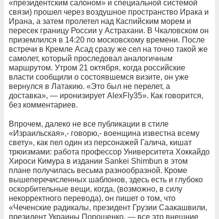
«президентским салоном» и специальной системой
связи) прошел через воздушное пространство Ирака и
Ирана, а затем пролетел над Каспийским морем и
пересек границу России у Астрахани. В Чкаловском он
приземлился в 14:20 по московскому времени. После
встречи в Кремле Асад сразу же сел на точно такой же
самолет, который проследовал аналогичным
маршрутом. Утром 21 октября, когда российские
власти сообщили о состоявшемся визите, он уже
вернулся в Латакию. «Это был не перелет, а
доставка», — иронизирует AlexFly35». Как говорится,
без комментариев.
Впрочем, далеко не все публикации в стиле
«Израильская»,- говорю,- военщина известна всему
свету», как пел один из персонажей Галича, кишат
трюизмами: работа профессор Университета Хоккайдо
Хироси Кимура в издании Sankei Shimbun в этом
плане получилась весьма разнообразной. Кроме
вышеперечисленных шаблонов, здесь есть и глубоко
оскорбительные вещи, когда, (возможно, в силу
некорректного перевода), он пишет о том, что
«Чеченские радикалы, президент Грузии Саакашвили,
президент Украины Порошенко, — все это внешние