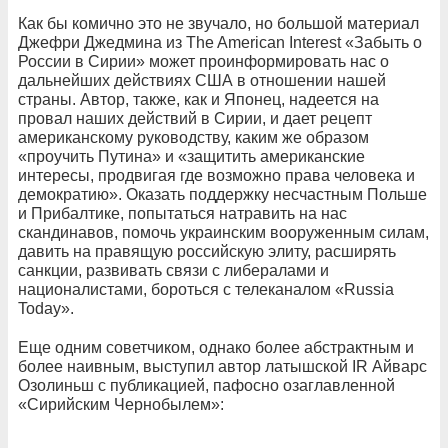
Как бы комично это не звучало, но большой материал
Джефри Джедмина из The American Interest «Забыть о
России в Сирии» может проинформировать нас о
дальнейших действиях США в отношении нашей
страны. Автор, также, как и Японец, надеется на
провал наших действий в Сирии, и дает рецепт
американскому руководству, каким же образом
«проучить Путина» и «защитить американские
интересы, продвигая где возможно права человека и
демократию». Оказать поддержку несчастным Польше
и Прибалтике, попытаться натравить на нас
скандинавов, помочь украинским вооруженным силам,
давить на правящую российскую элиту, расширять
санкции, развивать связи с либералами и
националистами, бороться с телеканалом «Russia
Today».
Еще одним советчиком, однако более абстрактным и
более наивным, выступил автор латышской IR Айварс
Озолиньш с публикацией, пафосно озаглавленной
«Сирийским Чернобылем»: