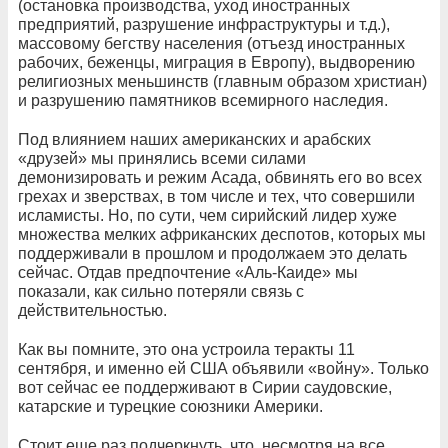
(остановка производства, уход иностранных
предприятий, разрушение инфраструктуры и т.д.),
массовому бегству населения (отъезд иностранных
рабочих, беженцы, миграция в Европу), выдворению
религиозных меньшинств (главным образом христиан)
и разрушению памятников всемирного наследия.
Под влиянием наших американских и арабских
«друзей» мы принялись всеми силами
демонизировать и режим Асада, обвинять его во всех
грехах и зверствах, в том числе и тех, что совершили
исламисты. Но, по сути, чем сирийский лидер хуже
множества мелких африканских деспотов, которых мы
поддерживали в прошлом и продолжаем это делать
сейчас. Отдав предпочтение «Аль-Каиде» мы
показали, как сильно потеряли связь с
действительностью.
Как вы помните, это она устроила теракты 11
сентября, и именно ей США объявили «войну». Только
вот сейчас ее поддерживают в Сирии саудовские,
катарские и турецкие союзники Америки.
Стоит еще раз подчеркнуть, что, несмотря на все