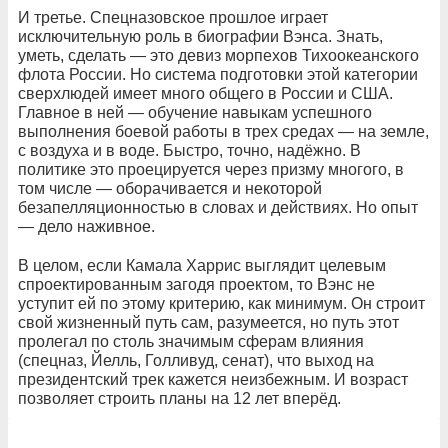
И третье. Спецназовское прошлое играет
исключительную роль в биографии Вэнса. Знать,
уметь, сделать — это девиз морпехов Тихоокеанского
флота России. Но система подготовки этой категории
сверхлюдей имеет много общего в России и США.
Главное в ней — обучение навыкам успешного
выполнения боевой работы в трех средах — на земле,
с воздуха и в воде. Быстро, точно, надёжно. В
политике это проецируется через призму многого, в
том числе — оборачивается и некоторой
безапелляционностью в словах и действиях. Но опыт
— дело наживное.
В целом, если Камала Харрис выглядит целевым
спроектированным загодя проектом, то Вэнс не
уступит ей по этому критерию, как минимум. Он строит
свой жизненный путь сам, разумеется, но путь этот
пролегал по столь значимым сферам влияния
(спецназ, Йелль, Голливуд, сенат), что выход на
президентский трек кажется неизбежным. И возраст
позволяет строить планы на 12 лет вперёд.