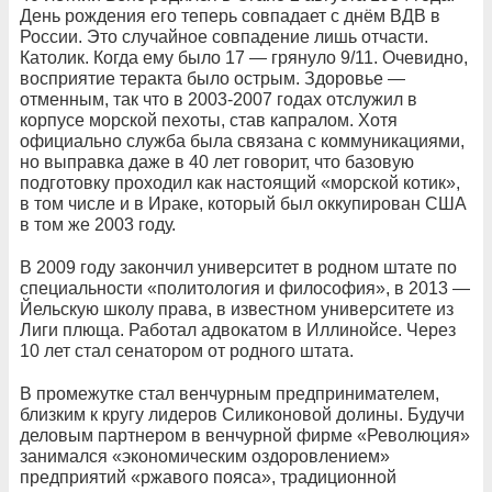
День рождения его теперь совпадает с днём ВДВ в
России. Это случайное совпадение лишь отчасти.
Католик. Когда ему было 17 — грянуло 9/11. Очевидно,
восприятие теракта было острым. Здоровье —
отменным, так что в 2003-2007 годах отслужил в
корпусе морской пехоты, став капралом. Хотя
официально служба была связана с коммуникациями,
но выправка даже в 40 лет говорит, что базовую
подготовку проходил как настоящий «морской котик»,
в том числе и в Ираке, который был оккупирован США
в том же 2003 году.
В 2009 году закончил университет в родном штате по
специальности «политология и философия», в 2013 —
Йельскую школу права, в известном университете из
Лиги плюща. Работал адвокатом в Иллинойсе. Через
10 лет стал сенатором от родного штата.
В промежутке стал венчурным предпринимателем,
близким к кругу лидеров Силиконовой долины. Будучи
деловым партнером в венчурной фирме «Революция»
занимался «экономическим оздоровлением»
предприятий «ржавого пояса», традиционной