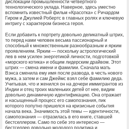
дислокации промышленности четвертного
технологического уклада. Наверное, здесь уместно
вспомнить известный фильм «Красотка» с Ричардом
Гиром и Джулией Робертс в главных ролях и ключевую
интригу с характером бизнеса героя.
Если добавить к портрету довольно деликатный штрих,
то перед нами человек весьма пассионарный и
способный к множественным разнообразным и ярким
проявлениям. Ярким — поскольку астрологический
лев в нем усилен энергетикой личности, подготовкой
«морского котика» и общим лидерским драйвом. Этот
штрих — смена имени и фамилии. Сначала мать
Вэнса сменила ему имя после развода, в честь нового
мужа, а затем и сам Джеймс взял себе фамилию деда.
Учитывая, что и женился он на дочери иммигрантов из
Индии и отец троих маленьких детей от нее, видим
довольно динамичную идентификацию. Она отражает
и насыщенный процесс его самопознания, пик
которого попутно пришелся на кризисные события
начала века. Значимость этой темы — идентичности,
самопознания — отразилась в его книге, ставшей
бестселлером. Само по себе это интересно —
бестселлер довольно молодого политика и