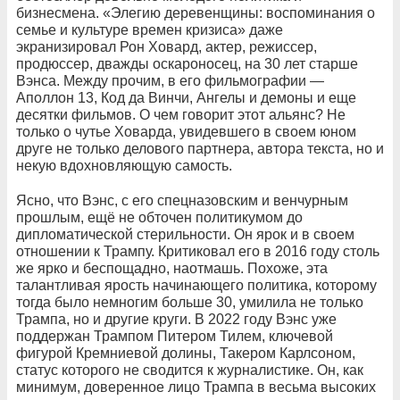
бизнесмена. «Элегию деревенщины: воспоминания о
семье и культуре времен кризиса» даже
экранизировал Рон Ховард, актер, режиссер,
продюссер, дважды оскароносец, на 30 лет старше
Вэнса. Между прочим, в его фильмографии —
Аполлон 13, Код да Винчи, Ангелы и демоны и еще
десятки фильмов. О чем говорит этот альянс? Не
только о чутье Ховарда, увидевшего в своем юном
друге не только делового партнера, автора текста, но и
некую вдохновляющую самость.
Ясно, что Вэнс, с его спецназовским и венчурным
прошлым, ещё не обточен политикумом до
дипломатической стерильности. Он ярок и в своем
отношении к Трампу. Критиковал его в 2016 году столь
же ярко и беспощадно, наотмашь. Похоже, эта
талантливая ярость начинающего политика, которому
тогда было немногим больше 30, умилила не только
Трампа, но и другие круги. В 2022 году Вэнс уже
поддержан Трампом Питером Тилем, ключевой
фигурой Кремниевой долины, Такером Карлсоном,
статус которого не сводится к журналистике. Он, как
минимум, доверенное лицо Трампа в весьма высоких