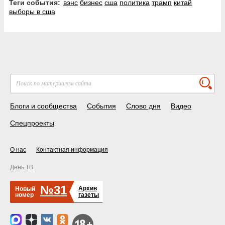
Теги события:
вэнс
бизнес
сша
политика
трамп
китай
выборы в сша
Блоги и сообщества
События
Слово дня
Видео
Спецпроекты
О нас
Контактная информация
День ТВ
№31
Архив
Новый
номер
газеты